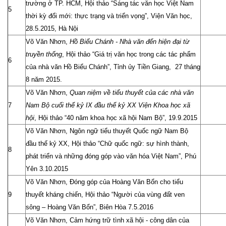
trường ở TP. HCM, Hội thảo “Sáng tác văn học Việt Nam
5
thời kỳ đổi mới: thực trạng và triển vọng”, Viện Văn học,
28.5.2015, Hà Nội
Võ Văn Nhơn,
Hồ Biểu Chánh - Nhà văn đến hiện đại từ
truyền thống
, Hội thảo “Giá trị văn học trong các tác phẩm
6
của nhà văn Hồ Biểu Chánh”, Tỉnh ủy Tiền Giang, 27 tháng
8 năm 2015.
Võ Văn Nhơn,
Quan niệm về tiểu thuyết của các nhà văn
7
Nam Bộ cuối thế kỷ IX đầu thế kỷ XX
Viện Khoa học xã
hội
, Hội thảo “40 năm khoa học xã hội Nam Bộ”, 19.9.2015
Võ Văn Nhơn, Ngôn ngữ tiểu thuyết Quốc ngữ Nam Bộ
đầu thế kỷ XX, Hội thảo “Chữ quốc ngữ: sự hình thành,
8
phát triển và những đóng góp vào văn hóa Việt Nam”, Phú
Yên 3.10.2015
Võ Văn Nhơn, Đóng góp của Hoàng Văn Bổn cho tiểu
9
thuyết kháng chiến, Hội thảo “Người của vùng đất ven
sông – Hoàng Văn Bổn”, Biên Hòa 7.5.2016
Võ Văn Nhơn, Cảm hứng trữ tình xã hội - công dân của