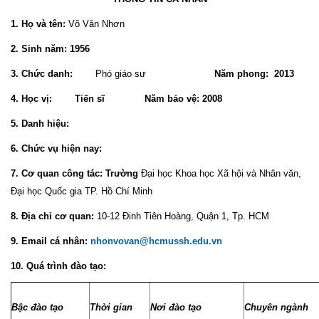
1.
Họ và tên:
Võ Văn Nhơn
2. Sinh năm: 1956
3. Chức danh:
Phó giáo sư
Năm phong: 2013
4. Học vị: Tiến sĩ Năm bảo vệ: 2008
5. Danh hiệu:
6. Chức vụ hiện nay:
7. Cơ quan công tác: Trường
Đại học Khoa học Xã hội và Nhân văn,
Đại học Quốc gia TP. Hồ Chí Minh
8. Địa chỉ cơ quan:
10-12 Đinh Tiên Hoàng, Quận 1, Tp. HCM
9. Email cá nhân:
nhonvovan@hcmussh.edu.vn
10. Quá trình đào tạo:
Bậc đào tạo
Thời gian
Nơi đào tạo
Chuyên ngành