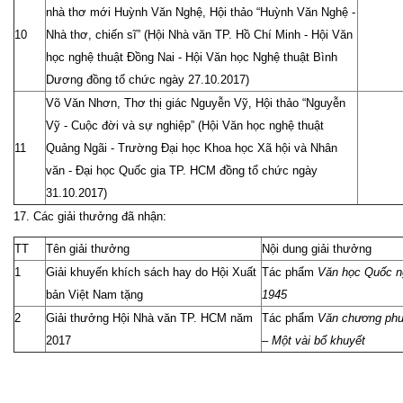
nhà thơ mới Huỳnh Văn Nghệ, Hội thảo “Huỳnh Văn Nghệ -
10
Nhà thơ, chiến sĩ” (Hội Nhà văn TP. Hồ Chí Minh - Hội Văn
học nghệ thuật Đồng Nai - Hội Văn học Nghệ thuật Bình
Dương đồng tổ chức ngày 27.10.2017)
Võ Văn Nhơn, Thơ thị giác Nguyễn Vỹ, Hội thảo “Nguyễn
Vỹ - Cuộc đời và sự nghiệp” (Hội Văn học nghệ thuật
11
Quảng Ngãi - Trường Đại học Khoa học Xã hội và Nhân
văn - Đại học Quốc gia TP. HCM đồng tổ chức ngày
31.10.2017)
17. Các giải thưởng đã nhận:
TT
Tên giải thưởng
Nội dung giải thưởng
1
Giải khuyến khích sách hay do Hội Xuất
Tác phẩm
Văn học Quốc n
bản Việt Nam tặng
1945
2
Giải thưởng Hội Nhà văn TP. HCM năm
Tác phẩm
Văn chương ph
2017
– Một vài bổ khuyết