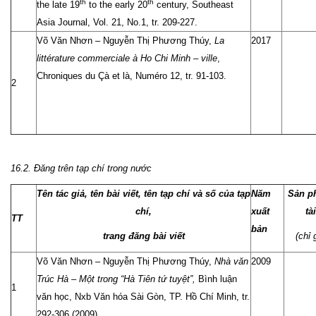
th
th
the late 19
to the early 20
century, Southeast
Asia Journal, Vol. 21, No.1, tr. 209-227.
Võ Văn Nhơn – Nguyễn Thị Phương Thúy,
La
2017
littérature commerciale à Ho Chi Minh – ville
,
Chroniques du Çà et là, Numéro 12, tr. 91-103.
2
16.2. Đăng trên tạp chí trong nước
Tên tác giả, tên bài viết, tên tạp chí và số của tạp
Năm
Sản p
chí,
xuất
tà
TT
bản
trang đăng bài viết
(chỉ 
Võ Văn Nhơn – Nguyễn Thị Phương Thúy,
Nhà văn
2009
Trúc Hà – Một trong “Hà Tiên tứ tuyệt”,
Bình luận
1
văn học, Nxb Văn hóa Sài Gòn, TP. Hồ Chí Minh, tr.
292-306 (2009).