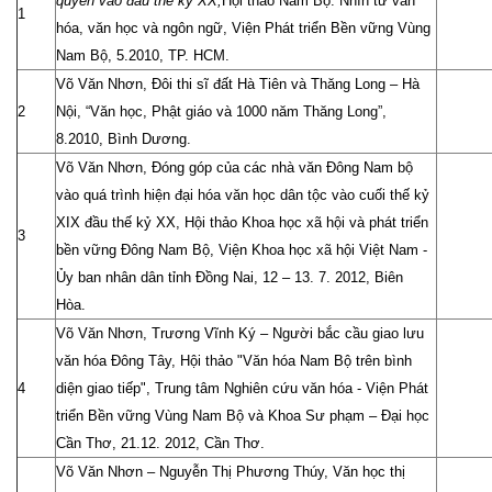
quyền vào đầu thế kỷ XX,
Hội thảo Nam Bộ: Nhìn từ văn
1
hóa, văn học và ngôn ngữ, Viện Phát triển Bền vững Vùng
Nam Bộ, 5.2010, TP. HCM.
Võ Văn Nhơn, Đôi thi sĩ đất Hà Tiên và Thăng Long – Hà
2
Nội, “Văn học, Phật giáo và 1000 năm Thăng Long”,
8.2010, Bình Dương.
Võ Văn Nhơn, Đóng góp của các nhà văn Đông Nam bộ
vào quá trình hiện đại hóa văn học dân tộc vào cuối thế kỷ
XIX đầu thế kỷ XX, Hội thảo Khoa học xã hội và phát triển
3
bền vững Đông Nam Bộ, Viện Khoa học xã hội Việt Nam -
Ủy ban nhân dân tỉnh Đồng Nai, 12 – 13. 7. 2012, Biên
Hòa.
Võ Văn Nhơn, Trương Vĩnh Ký – Người bắc cầu giao lưu
văn hóa Đông Tây, Hội thảo "Văn hóa Nam Bộ trên bình
4
diện giao tiếp", Trung tâm Nghiên cứu văn hóa - Viện Phát
triển Bền vững Vùng Nam Bộ và Khoa Sư phạm – Đại học
Cần Thơ, 21.12. 2012, Cần Thơ.
Võ Văn Nhơn – Nguyễn Thị Phương Thúy, Văn học thị