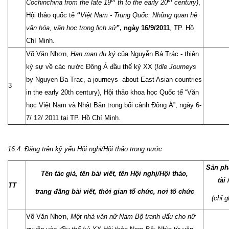
th
th
Cochinchina from the late 19
th to the early 20
century)
,
Hội thảo quốc tế
“
Việt Nam - Trung Quốc: Những quan hệ
văn hóa, văn học trong lịch sử
”
,
ngày
16/9/2011
, TP. Hồ
Chí Minh.
Võ Văn Nhơn,
Hạn mạn du ký
của Nguyễn Bá Trác - thiên
ký sự về các nước Đông Á đầu thế kỷ XX (
Idle Journeys
by Nguyen Ba Trac, a journeys about East Asian countries
3
in the early 20th century), Hội thảo khoa học Quốc tế “Văn
học Việt Nam và Nhật Bản trong bối cảnh Đông Á”, ngày 6-
7/ 12/ 2011 tại TP. Hồ Chí Minh.
16.4. Đăng trên kỷ yếu Hội nghị/Hội thảo trong nước
Sản ph
Tên tác giả, tên bài viết, tên Hội nghị/Hội thảo,
tài
TT
trang đăng bài viết, thời gian tổ chức, nơi tố chức
(chỉ 
Võ Văn Nhơn,
Một nhà văn nữ Nam Bộ tranh đấu cho nữ