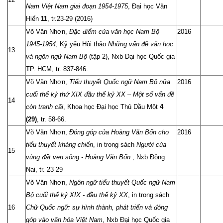
Nam Việt Nam giai đoạn 1954-1975
, Đại học Văn
Hiến
11
, tr.23-29 (2016)
Võ Văn Nhơn,
Đặc điểm của văn học Nam Bộ
2016
1945-1954
, Kỷ yếu Hội thảo
Những vấn đề văn học
13
và ngôn ngữ Nam Bộ
(tập 2), Nxb Đại học Quốc gia
TP. HCM, tr. 837-846.
Võ Văn Nhơn,
Tiểu thuyết Quốc ngữ Nam Bộ nửa
2016
cuối thế kỷ thứ XIX
đ
ầu thế kỷ XX – Một số vấn
đ
ề
14
còn tranh cãi
, Khoa học Đại học Thủ Dầu Một
4
(29)
, tr. 58-66.
Võ Văn Nhơn,
Đóng góp của Hoàng Văn Bổn cho
2016
tiểu thuyết kháng chiến
, in trong sách
Người của
15
vùng đất ven sông - Hoàng Văn Bổn
, Nxb Đồng
Nai, tr. 23-29
Võ Văn Nhơn,
Ngôn ngữ tiểu thuyết Quốc ngữ Nam
Bộ cuối thể kỷ XIX - đầu thế kỷ XX
, in trong sách
16
Chữ Quốc ngữ: sự hình thành, phát triển và
đó
ng
góp vào v
ă
n hóa Việt Nam
, Nxb Đại học Quốc gia