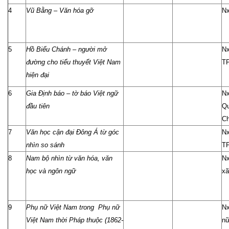
4
Vũ Bằng – Văn hóa gỡ
Nx
5
Hồ Biểu Chánh – người mở
Nx
đường cho tiểu thuyết Việt Nam
TP
hiện đại
6
Gia Định báo – tờ báo Việt ngữ
Nx
đầu tiên
Qu
Ch
7
Văn học cận đại Đông Á từ góc
Nx
nhìn so sánh
T
8
Nam bộ nhìn từ văn hóa, văn
Nx
học và ngôn ngữ
xã
9
Phụ nữ Việt Nam trong Phụ nữ
N
Việt Nam thời Pháp thuộc (1862-