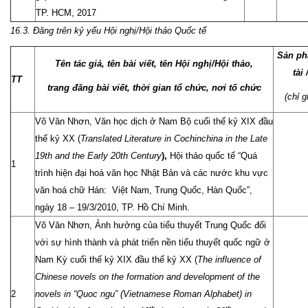
TP. HCM, 2017
16.3. Đăng trên kỷ yếu Hội nghị/Hội thảo Quốc tế
Sản ph
Tên tác giả, tên bài viết, tên Hội nghị/Hội thảo,
tài
TT
trang đăng bài viết, thời gian tổ chức, nơi tố chức
(chỉ 
Võ Văn Nhơn, Văn học dịch ở Nam Bộ cuối thế kỷ XIX đầu
thế kỷ XX (
Translated Literature in Cochinchina in the Late
19th and the Early 20th Century
),
Hội thảo quốc tế “Quá
1
trình hiện đại hoá văn học Nhật Bản và các nước khu vực
văn hoá chữ Hán: Việt Nam, Trung Quốc, Hàn Quốc”,
ngày 18 – 19/3/2010, TP. Hồ Chí Minh.
Võ Văn Nhơn, Ảnh hưởng của tiểu thuyết Trung Quốc đối
với sự hình thành và phát triển nền tiểu thuyết quốc ngữ ở
Nam Kỳ cuối thế kỷ XIX đầu thế kỷ XX (
The influence of
Chinese novels on the formation and development of the
2
novels in “Quoc ngu” (Vietnamese Roman Alphabet) in