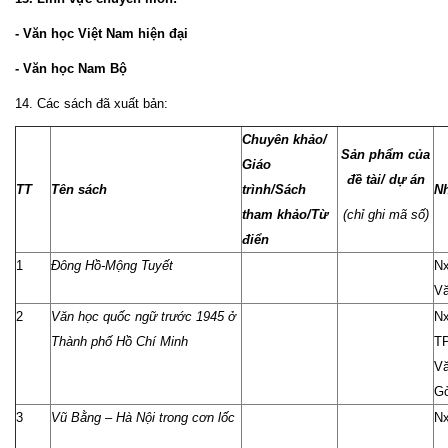
- Văn học Việt Nam hiện đại
- Văn học Nam Bộ
14. Các sách đã xuất bản:
Chuyên khảo/
Sản phẩm của
Giáo
đề tài/ dự án
TT
Tên sách
trình/Sách
Nh
tham khảo/Từ
(chỉ ghi mã số)
điển
1
Đông Hồ-Mộng Tuyết
Nx
V
2
Văn học quốc ngữ trước 1945 ở
Nx
Thành phố Hồ Chí Minh
TP
Vă
Gò
3
Vũ Bằng – Hà Nội trong cơn lốc
Nx