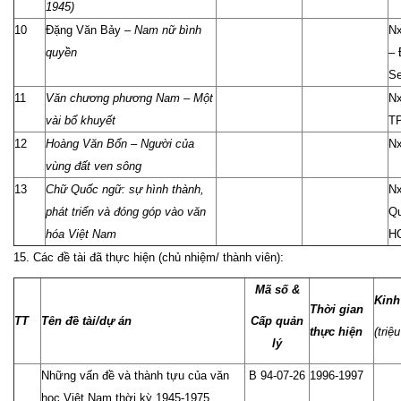
1945)
10
Đặng Văn Bảy –
Nam nữ bình
N
quyền
– 
S
11
Văn chương phương Nam – Một
Nx
vài bổ khuyết
T
12
Hoàng Văn Bổn – Người của
Nx
vùng đất ven sông
13
Chữ Quốc ngữ: sự hình thành,
Nx
phát triển và đóng góp vào văn
Qu
hóa Việt Nam
H
15. Các đề tài đã thực hiện (chủ nhiệm/ thành viên):
Mã số &
Kinh
Thời gian
TT
Tên đề tài/dự án
Cấp quản
thực hiện
(triệ
lý
Những vấn đề và thành tựu của văn
B 94-07-26
1996-1997
học Việt Nam thời kỳ 1945-1975