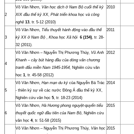
Võ Văn Nhơn,
Văn học dịch ở Nam Bộ cuối thế kỷ
2010
2
XIX đầu thế kỷ XX
,
Phát triển khoa học và công
nghệ
13
, tr. 5-12 (2010)
Võ Văn Nhơn,
Tiểu thuyết hành động vào đầu thế
2011
3
kỷ XX ở Nam Bộ
,
Khoa học Xã hội
6 (154)
, tr. 28-
32 (2011).
Võ Văn Nhơn – Nguyễn Thị Phương Thúy,
Vũ Anh
2012
Khanh – cây bút hàng đầu của dòng văn chương
4
tranh đấu miền Nam 1945-1954,
Nghiên cứu văn
học
1
, tr. 45-58 (2012)
Võ Văn Nhơn,
Hạn mạn du ký
của Nguyễn Bá Trác
2014
5
- thiên ký sự về các nước Đông Á đầu thế kỷ XX,
Nghiên cứu văn học
5
, tr. 18-23 (2014)
Võ Văn Nhơn,
Hà Hương phong nguyệt-quyển tiểu
2015
6
thuyết quốc ngữ đầu tiên của Nam Bộ
, Nghiên cứu
văn học
4
, tr. 51-58 (2015)
Võ Văn Nhơn – Nguyễn Thị Phương Thúy,
Văn học
2015