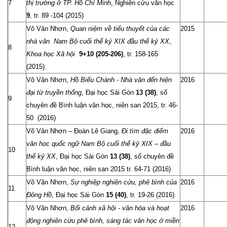
7
thị trường ở TP. Hồ Chí Minh
, Nghiên cứu văn học
9
, tr. 89 -104 (2015)
Võ Văn Nhơn,
Quan niệm về tiểu thuyết của các
2015
nhà văn Nam Bộ
cuối thế kỷ XIX đầu thế kỷ XX
,
8
Khoa học Xã hội
9+10 (205-206)
, tr. 158-165
(2015).
Võ Văn Nhơn,
Hồ Biểu Chánh - Nhà văn đến hiện
2016
đại từ truyền thống
, Đại học Sài Gòn
13
(38)
, số
9
chuyên đề Bình luận văn học, niên san 2015, tr. 46-
50 (2016)
Võ Văn Nhơn – Đoàn Lê Giang,
Đi tìm đặc điểm
2016
văn học quốc ngữ Nam Bộ cuối thế kỷ XIX – đầu
10
thế kỷ XX
, Đại học Sài Gòn
13
(38)
, số chuyên đề
Bình luận văn học, niên san 2015 tr. 64-71 (2016)
Võ Văn Nhơn,
Sự nghiệp nghiên cứu, phê bình của
2016
11
Đông Hồ
, Đại học Sài Gòn
15
(40)
, tr. 19-26 (2016)
Võ Văn Nhơn,
Bối cảnh xã hội - văn hóa và hoạt
2016
động nghiên cứu phê bình, sáng tác văn học ở miền
12