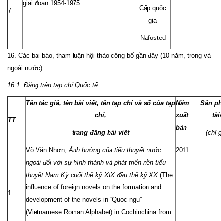
giai đoạn 1954-1975
Cấp quốc
7
gia
Nafosted
16. Các bài báo, tham luận hội thảo công bố gần đây (10 năm, trong và
ngoài nước):
16.1. Đăng trên tạp chí Quốc tế
Tên tác giả, tên bài viết, tên tạp chí và số của tạp
Năm
Sản p
chí,
xuất
tài
TT
bản
trang đăng bài viết
(chỉ 
Võ Văn Nhơn,
Ảnh hưởng của tiểu thuyết nước
2011
ngoài đối với sự hình thành và phát triển nền tiểu
thuyết Nam Kỳ cuối thế kỷ XIX đầu thế kỷ XX
(The
influence of foreign novels on the formation and
1
development of the novels in “Quoc ngu”
(Vietnamese Roman Alphabet) in Cochinchina from