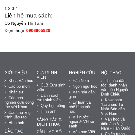
1
2
3
4
Liên hệ mua sách:
Cô Nguyễn Thị Tâm
Điện thoại:
0906805929
GIỚI THIỆU
CỰU SINH
NGHIÊN CỨU
HỘI THẢO
VIÊN
Khoa Văn học
Hán Nôm
Thi hào dân
CLB Cựu sinh
tộc, danh nhân
Các bộ môn
Ngôn ngữ học
viên
văn hóa Nguyễn
Nhân sự
Văn hóa dân
Đình Chiểu
Danh sách
gian
Các nhà
cựu sinh viên
Kawabata
nghiên cứu cộng
Lý luận và
Yasunari: Từ
Quỹ học bổng
tác với Khoa
phê bình văn
Nhật Bản đến
Hình ảnh
học
Các chương
Việt Nam
trình đào tạo
VH nước
SÁNG TÁC &
Văn học và
ngoài & VH so
Hình ảnh
DỊCH THUẬT
điện ảnh Việt
sánh
Nam - Hàn Quốc
ĐÀO TẠO
CÂU LẠC BỘ
Văn học Việt
Chiến tranh -