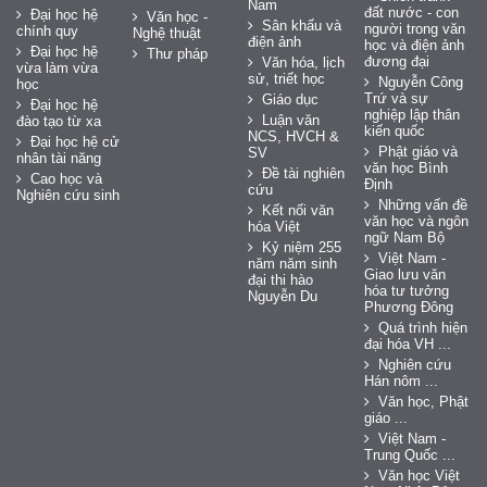
Nam
đất nước - con
Đại học hệ
Văn học -
Sân khấu và
người trong văn
chính quy
Nghệ thuật
điện ảnh
học và điện ảnh
Đại học hệ
Thư pháp
đương đại
Văn hóa, lịch
vừa làm vừa
sử, triết học
Nguyễn Công
học
Trứ và sự
Giáo dục
Đại học hệ
nghiệp lập thân
Luận văn
đào tạo từ xa
kiến quốc
NCS, HVCH &
Đại học hệ cử
Phật giáo và
SV
nhân tài năng
văn học Bình
Đề tài nghiên
Cao học và
Định
cứu
Nghiên cứu sinh
Những vấn đề
Kết nối văn
văn học và ngôn
hóa Việt
ngữ Nam Bộ
Kỷ niệm 255
Việt Nam -
năm năm sinh
Giao lưu văn
đại thi hào
hóa tư tưởng
Nguyễn Du
Phương Đông
Quá trình hiện
đại hóa VH ...
Nghiên cứu
Hán nôm ...
Văn học, Phật
giáo ...
Việt Nam -
Trung Quốc ...
Văn học Việt