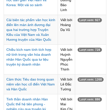
học dân gian Việt Nam và
Dương
Korea: Một vài so sánh
Bảo
Linh
Cải biên tác phẩm văn học kinh
Viết bởi
Lượt xem: 927
điển lên màn ảnh đương đại
Hoàng
qua hai trường hợp Truyện
Dạ Vũ
Kiều của Việt Nam và Xuân
Hương truyện của Hàn Quốc
Chiều kích nam tính tích hợp
Viết bởi
Lượt xem: 728
nữ tính trong văn hóa doanh
Huỳnh
nhân Hàn Quốc qua tư liệu
Nguyễn
truyện ký doanh nhân
Phúc
Thịnh
Cảm thức Tiêu dao trong quan
Viết bởi
Lượt xem: 1268
niệm văn học cổ điển Việt Nam
Lê Đắc
và Hàn Quốc
Tường
Tinh thần doanh nhân Hàn
Viết bởi
Lượt xem: 886
Quốc thế hệ tiên phong -
Mai
nghiên cứu qua truyện ký
Kim Chi