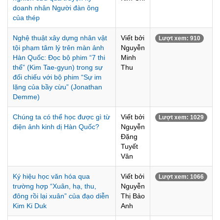
doanh nhân Người đàn ông
của thép
Nghệ thuật xây dựng nhân vật
Viết bởi
Lượt xem: 910
tội phạm tâm lý trên màn ảnh
Nguyễn
Hàn Quốc: Đọc bộ phim “7 thi
Minh
thể” (Kim Tae-gyun) trong sự
Thu
đối chiếu với bộ phim “Sự im
lặng của bầy cừu” (Jonathan
Demme)
Chúng ta có thể học được gì từ
Viết bởi
Lượt xem: 1029
điện ảnh kinh dị Hàn Quốc?
Nguyễn
Đặng
Tuyết
Vân
Ký hiệu học văn hóa qua
Viết bởi
Lượt xem: 1066
trường hợp “Xuân, hạ, thu,
Nguyễn
đông rồi lại xuân” của đạo diễn
Thị Bảo
Kim Ki Duk
Anh