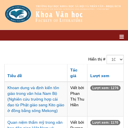
Hiển thị #
Tác
Tiêu đề
giả
Lượt xem
Khoan dung và định kiến tôn
Viết bởi
Lượt xem: 1276
giáo trong văn hóa Nam Bộ
Phan
(Nghiên cứu trường hợp cải
Thị Thu
đạo từ Phật giáo sang Kito giáo
Hiền
ở đồng bằng sông Mekong)
Quan niệm thẩm mỹ trong văn
Viết bởi
Lượt xem: 1170