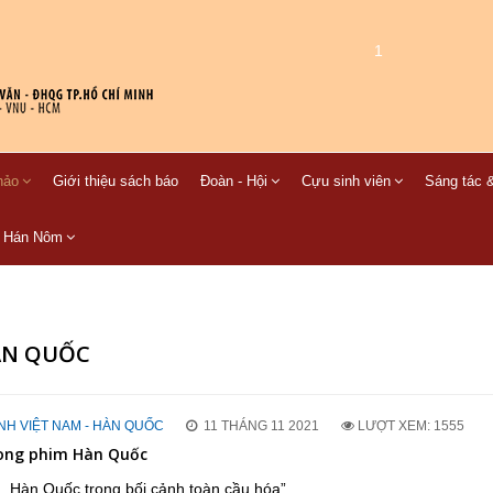
1
hảo
Giới thiệu sách báo
Đoàn - Hội
Cựu sinh viên
Sáng tác &
C Hán Nôm
HÀN QUỐC
NH VIỆT NAM - HÀN QUỐC
11 THÁNG 11 2021
LƯỢT XEM: 1555
rong phim Hàn Quốc
m, Hàn Quốc trong bối cảnh toàn cầu hóa”