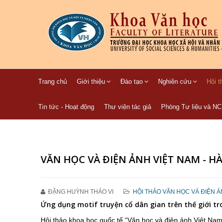
Trang chủ
Giới thiệu
Đào tạo
Nghiên cứu
Hội t
Tin tức - Hoạt động
Thư viện tác giả
Phòng Tư liệu và N
VĂN HỌC VÀ ĐIỆN ẢNH VIỆT NAM - 
ĐẶNG HUỲNH THẢO VI
HỘI THẢO VĂN HỌC VÀ ĐIỆN Ả
Ứng dụng motif truyện cổ dân gian trên thế giới t
Hội thảo khoa học quốc tế “Văn học và điện ảnh Việt Na