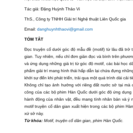
Tác giả: Đặng Huỳnh Thảo Vi
ThS., Công ty TNHH Giải trí Nghệ thuật Liên Quốc gia
Email:
danghuynhthaovi@gmail.com
TÓM TẮT
Đọc truyện cổ dưới góc độ mẫu đề (motif) từ lâu đã trở
gian. Tuy nhiên, nếu chỉ đơn giản đọc và bình trên phương
và ứng dụng những giá trị từ góc độ motif, các bài học dâ
phẩm giải trí mang hình thái hấp dẫn lại chứa đựng những
khởi sự đến khi phát triển, trải qua một quá trình dài cả
Không chỉ tạo ảnh hưởng với riêng đất nước sở tại mà cò
công của các bộ phim Hàn Quốc dưới góc độ ứng dụng mot
hành động của nhân vật, đều mang tính nhân bản và ý ngh
motif truyện cổ dân gian xuất hiện trong các bộ phim Hà
xứ sở này.
Từ khóa:
Motif, truyện cổ dân gian, phim Hàn Quốc.