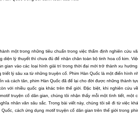
 thành một trong những tiêu chuẩn trong việc thẩm định nghiên cứu v
 diện lý thuyết thì chưa đủ để nhận chân toàn bộ tinh hoa cổ kim. Việc
n gian vào các loại hình giải trí trong thời đại mới trở thành xu hướng
 triết lý sâu xa từ những truyện cổ. Phim Hàn Quốc là một điển hình n
i tiến và cách tân, phim Hàn Quốc đã để lại cho đời được những thành tự
n với nhiều quốc gia khác trên thế giới. Đặc biệt, khi nghiên cứu v
if truyện cổ dân gian, chúng tôi nhận thấy mỗi một tình tiết, một c
ĩa nhân văn sâu sắc. Trong bài viết này, chúng tôi sẽ đi từ việc khá
n Quốc, cách ứng dụng motif truyện cổ dân gian trên thế giới trong ph