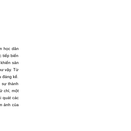
ăn học dân
 tiếp biến
 khiến sản
hư vậy. Từ
u đáng kể.
ề sự thành
ử chỉ, một
i quát các
im ảnh của