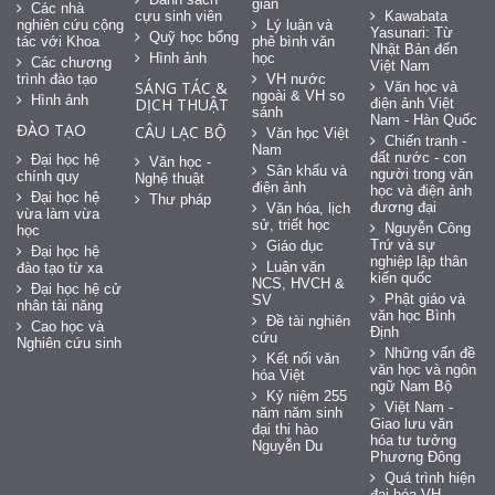
gian
Các nhà
cựu sinh viên
Kawabata
nghiên cứu cộng
Lý luận và
Yasunari: Từ
Quỹ học bổng
tác với Khoa
phê bình văn
Nhật Bản đến
Hình ảnh
học
Các chương
Việt Nam
trình đào tạo
VH nước
SÁNG TÁC &
Văn học và
ngoài & VH so
Hình ảnh
DỊCH THUẬT
điện ảnh Việt
sánh
Nam - Hàn Quốc
ĐÀO TẠO
CÂU LẠC BỘ
Văn học Việt
Chiến tranh -
Nam
đất nước - con
Đại học hệ
Văn học -
Sân khấu và
người trong văn
chính quy
Nghệ thuật
điện ảnh
học và điện ảnh
Đại học hệ
Thư pháp
đương đại
Văn hóa, lịch
vừa làm vừa
sử, triết học
Nguyễn Công
học
Trứ và sự
Giáo dục
Đại học hệ
nghiệp lập thân
Luận văn
đào tạo từ xa
kiến quốc
NCS, HVCH &
Đại học hệ cử
Phật giáo và
SV
nhân tài năng
văn học Bình
Đề tài nghiên
Cao học và
Định
cứu
Nghiên cứu sinh
Những vấn đề
Kết nối văn
văn học và ngôn
hóa Việt
ngữ Nam Bộ
Kỷ niệm 255
Việt Nam -
năm năm sinh
Giao lưu văn
đại thi hào
hóa tư tưởng
Nguyễn Du
Phương Đông
Quá trình hiện
đại hóa VH ...