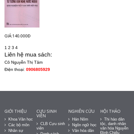
GIÁ:140.000Đ
1
2
3
4
Liên hệ mua sách:
Cô Nguyễn Thị Tâm
Điện thoại:
0906805929
GIỚI THIỆU
CỰU SINH
NGHIÊN CỨU
HỘI THẢO
VIÊN
Khoa Văn học
Hán Nôm
Thi hào dân
CLB Cựu sinh
tộc, danh nhân
Các bộ môn
Ngôn ngữ học
viên
văn hóa Nguyễn
Nhân sự
Văn hóa dân
Đình Chiểu
Danh sách