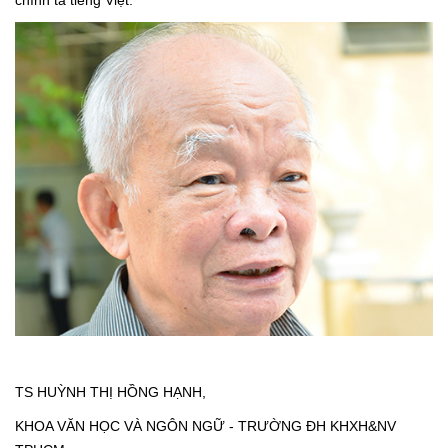
chính tả tiếng Việt.
TS HUỲNH THỊ HỒNG HẠNH,
KHOA VĂN HỌC VÀ NGÔN NGỮ - TRƯỜNG ĐH KHXH&NV