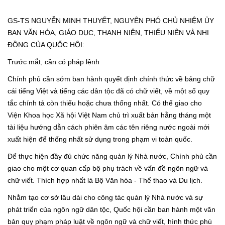
GS-TS NGUYỄN MINH THUYẾT, NGUYÊN PHÓ CHỦ NHIỆM ỦY
BAN VĂN HÓA, GIÁO DỤC, THANH NIÊN, THIẾU NIÊN VÀ NHI
ĐỒNG CỦA QUỐC HỘI:
Trước mắt, cần có pháp lệnh
Chính phủ cần sớm ban hành quyết định chính thức về bảng chữ
cái tiếng Việt và tiếng các dân tộc đã có chữ viết, về một số quy
tắc chính tả còn thiếu hoặc chưa thống nhất. Có thể giao cho
Viện Khoa học Xã hội Việt Nam chủ trì xuất bản hằng tháng một
tài liệu hướng dẫn cách phiên âm các tên riêng nước ngoài mới
xuất hiện để thống nhất sử dụng trong phạm vi toàn quốc.
Để thực hiện đầy đủ chức năng quản lý Nhà nước, Chính phủ cần
giao cho một cơ quan cấp bộ phụ trách về vấn đề ngôn ngữ và
chữ viết. Thích hợp nhất là Bộ Văn hóa - Thể thao và Du lịch.
Nhằm tạo cơ sở lâu dài cho công tác quản lý Nhà nước và sự
phát triển của ngôn ngữ dân tộc, Quốc hội cần ban hành một văn
bản quy phạm pháp luật về ngôn ngữ và chữ viết, hình thức phù