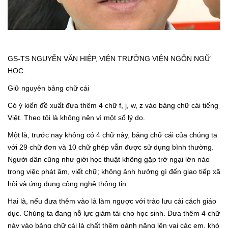
GS-TS NGUYỄN VĂN HIỆP, VIỆN TRƯỞNG VIỆN NGÔN NGỮ
HỌC:
Giữ nguyên bảng chữ cái
Có ý kiến đề xuất đưa thêm 4 chữ f, j, w, z vào bảng chữ cái tiếng
Việt. Theo tôi là không nên vì một số lý do.
Một là, trước nay không có 4 chữ này, bảng chữ cái của chúng ta
với 29 chữ đơn và 10 chữ ghép vẫn được sử dụng bình thường.
Người dân cũng như giới học thuật không gặp trở ngại lớn nào
trong việc phát âm, viết chữ; không ảnh hưởng gì đến giao tiếp xã
hội và ứng dụng công nghệ thông tin.
Hai là, nếu đưa thêm vào là làm ngược với trào lưu cải cách giáo
dục. Chúng ta đang nỗ lực giảm tải cho học sinh. Đưa thêm 4 chữ
này vào bảng chữ cái là chất thêm gánh nặng lên vai các em, khó