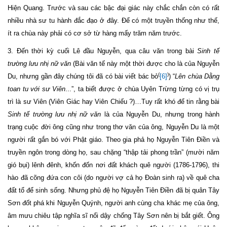
Hiện Quang. Trước và sau các bậc đại giác này chắc chắn còn có rất
nhiều nhà sư tu hành đắc đạo ở đây. Để có một truyền thống như thế,
ít ra chùa này phải có cơ sở từ hàng mấy trăm năm trước.
3. Đến thời kỳ cuối Lê đầu Nguyễn, qua câu văn trong bài
Sinh tế
trường lưu nhị nữ văn
(Bài văn tế này một thời được cho là của Nguyễn
(
)
Du, nhưng gần đây chúng tôi đã có bài viết bác bỏ
[6]
) “
Lên chùa Dằng
toan tu với sư Viên
...”, ta biết được ở chùa Uyên Trừng từng có vị trụ
trì là sư Viên (Viên Giác hay Viên Chiếu ?)…Tuy rất khó để tin rằng bài
Sinh tế trường lưu nhị nữ văn
là của Nguyễn Du, nhưng trong hành
trạng cuộc đời ông cũng như trong thơ văn của ông, Nguyễn Du là một
người rất gắn bó với Phật giáo. Theo gia phả họ Nguyễn Tiên Điền và
truyền ngôn trong dòng họ, sau chặng “thập tải phong trần” (mười năm
gió bụi) lênh đênh, khốn đốn nơi đất khách quê người (1786-1796), thi
hào đã cõng đứa con côi (do người vợ cả họ Đoàn sinh ra) về quê cha
đất tổ để sinh sống. Nhưng phủ đệ họ Nguyễn Tiên Điền đã bị quân Tây
Sơn đốt phá khi Nguyễn Quýnh, người anh cùng cha khác mẹ của ông,
âm mưu chiêu tập nghĩa sĩ nổi dậy chống Tây Sơn nên bị bắt giết. Ông