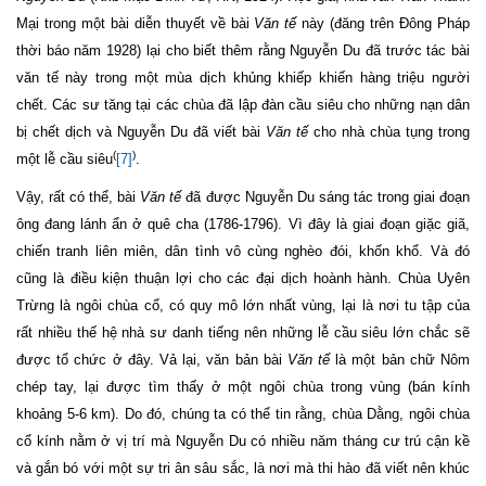
Mại trong một bài diễn thuyết về bài
Văn tế
này (đăng trên Đông Pháp
thời báo năm 1928) lại cho biết thêm rằng Nguyễn Du đã trước tác bài
văn tế này trong một mùa dịch khủng khiếp khiến hàng triệu người
chết. Các sư tăng tại các chùa đã lập đàn cầu siêu cho những nạn dân
bị chết dịch và Nguyễn Du đã viết bài
Văn tế
cho nhà chùa tụng trong
(
)
một lễ cầu siêu
[7]
.
Vậy, rất có thể, bài
Văn tế
đã được Nguyễn Du sáng tác trong giai đoạn
ông đang lánh ẩn ở quê cha (1786-1796). Vì đây là giai đoạn giặc giã,
chiến tranh liên miên, dân tình vô cùng nghèo đói, khốn khổ. Và đó
cũng là điều kiện thuận lợi cho các đại dịch hoành hành. Chùa Uyên
Trừng là ngôi chùa cổ, có quy mô lớn nhất vùng, lại là nơi tu tập của
rất nhiều thế hệ nhà sư danh tiếng nên những lễ cầu siêu lớn chắc sẽ
được tổ chức ở đây. Vả lại, văn bản bài
Văn tế
là một bản chữ Nôm
chép tay, lại được tìm thấy ở một ngôi chùa trong vùng (bán kính
khoảng 5-6 km). Do đó, chúng ta có thể tin rằng, chùa Dằng, ngôi chùa
cổ kính nằm ở vị trí mà Nguyễn Du có nhiều năm tháng cư trú cận kề
và gắn bó với một sự tri ân sâu sắc, là nơi mà thi hào đã viết nên khúc