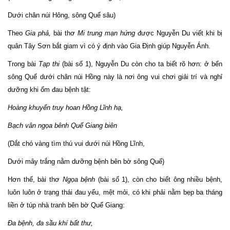
Dưới chân núi Hông, sông Quế sâu)
Theo
Gia phả,
bài thơ
Mi trung mạn hứng
được Nguyễn Du viết khi bị
quân Tây Sơn bắt giam vì có ý định vào Gia Định giúp Nguyễn Ánh.
Trong bài
Tạp thi
(bài số 1), Nguyễn Du còn cho ta biết rõ hơn: ở bến
sông Quế dưới chân núi Hồng này là nơi ông vui chơi giải trí và nghỉ
dưỡng khi ốm đau bệnh tật:
Hoàng khuyển truy hoan Hồng Lĩnh hạ,
Bạch vân ngọa bênh Quế Giang biên
(Dắt chó vàng tìm thú vui dưới núi Hồng Lĩnh,
Dưới mây trắng nằm dưỡng bệnh bên bờ sông Quế)
Hơn thế, bài thơ
Ngọa bệnh
(bài số 1), còn cho biết ông nhiều bệnh,
luôn luôn ở trạng thái đau yếu, mệt mỏi, có khi phải nằm bẹp ba tháng
liền ở túp nhà tranh bên bờ Quế Giang:
Đa bệnh, đa sầu khí bất thư,