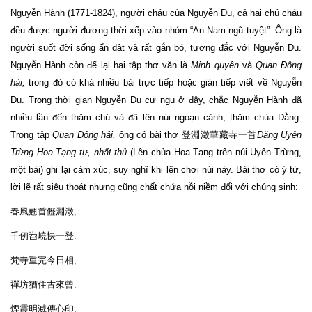
Nguyễn Hành (1771-1824), người cháu của Nguyễn Du, cả hai chú cháu
đều được người đương thời xếp vào nhóm “An Nam ngũ tuyệt”. Ông là
người suốt đời sống ẩn dật và rất gắn bó, tương đắc với Nguyễn Du.
Nguyễn Hành còn để lại hai tập thơ văn là
Minh quyên
và
Quan Đông
hải,
trong đó có khá nhiều bài trực tiếp hoặc gián tiếp viết về Nguyễn
Du. Trong thời gian Nguyễn Du cư ngụ ở đây, chắc Nguyễn Hành đã
nhiều lần đến thăm chú và đã lên núi ngoạn cảnh, thăm chùa Dằng.
Trong tập
Quan Đông hải,
ông có bài thơ 登淵澂華藏寺一首
Đăng Uyên
Trừng Hoa Tạng tự,
nhất thủ
(Lên chùa Hoa Tạng trên núi Uyên Trừng,
một bài) ghi lại cảm xúc, suy nghĩ khi lên chơi núi này. Bài thơ có ý tứ,
lời lẽ rất siêu thoát nhưng cũng chất chứa nỗi niềm đối với chúng sinh:
春風翹首儮淵澂,
千仞岧嶢快一登.
梵寺重完今日相,
禪坊猶住古來曾.
煙霞明滅傳心印,