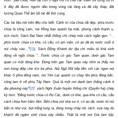
thôn. Sau chùa, hiện tại còn 3 ngôi mộ cổ của các thiền sư từng trụ trì
ở đây đã được người dân trong vùng cải táng và đã xây tháp, đặt
tượng Quan Thế âm bồ tát để thờ cúng.
Các tài liệu nói trên đều cho biết: Cảnh trí của chùa rất đẹp, phía trước
chùa là sông Lam, núi Hồng bao quanh ba mặt, phong cảnh thanh u,
tịch mịch. Sách
Đại Nam nhất thống chí
chép một cách ngắn gọn: “…
phía trước chùa có khe, có cầu, có am viện, có ao đá do nước suối ở
(
núi chảy vào
…”
[1]
). Sách
Đồng Khánh dư địa chí
miêu tả khá sinh
động về ngôi chùa: “...
Trước chùa có gác Tam quan, dưới gác Tam
quan có một dòng khe. Đứng trên gác Tam quan này nhìn ra thấy núi
non trùng điệp che kín ba phía. Núi Ngũ Mã tiếp liền với các ngọn núi
khác ở phía đông nam, núi Yên Lạc quanh co chạy lên phía đông bắc,
sông lam ở về phía Tây Nam. Quả là một nơi danh lam thắng cảnh ở
(
)
địa phương này
”
[2]
; sách
Nghi Xuân huyện thống chí
(Quyển hạ) chép
kỹ hơn: “
Đằng trước chùa có Rú Các, dưới có khe, qua khe có cầu, cầu
cách chùa hơn trăm tầm. Bên chùa nơi nhà sư ở, có ao đá, nước từ núi
bắn ra như vọt, bọt trắng tung ra, dòng trong chảy róc rách, xưa nay du
khách đã ngâm vịnh chùa này nhiều. Thật là một nơi Già lam bậc