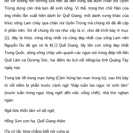
bơ vơ không nơi nương tựa nên đã đến vùng đất dưới chân núi Uyên
Trừng dựng căn nhà tạm để sinh sống. Vì thế, trong thơ chữ Hán của
ông nhiều lần xuất hiện danh từ Quế Giang, một danh xưng khác của
khúc sông Lam chảy qua chân núi Uyên Trừng mà chúng tôi đã đề cập
ở phần trên. Sở dĩ chúng tôi nói như vậy là vì, như đã trình bày ở mục
(1), đây là khúc sông rộng nhất và cũng đẹp nhất của sông Lam nên
Nguyễn Du đã gọi nó là 桂江Quế Giang, lấy tên con sông đẹp nhất
Trung Quốc, dòng sông chảy uốn quanh các ngọn núi trùng điệp nối liền
Quế Lâm và Dương Sóc, hai điểm du lịch nổi tiếngcủa tỉnh Quảng Tây
ngày nay.
Trong bài
Mi trung mạn hứng
(Cảm hứng lan man trong tù), sau khi bày
tỏ nổi niềm bi phẫn trước cảnh ngộ “thập tuần lao ngục tử sinh tâm”
(mười tuần trong ngục lòng nghĩ đến việc sống chết), nhà thơ nghẹn
ngào:
Ngã hữu thốn tâm vô dữ ngữ,
Hồng Sơn sơn hạ, Quế Giang thâm.
(Ta có tấc lòng chẳng biết nói cùng ai,