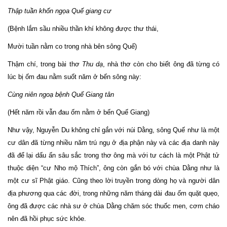
Thập tuần khốn ngọa Quế giang cư
(Bệnh lắm sầu nhiều thần khí không được thư thái,
Mười tuần nằm co trong nhà bên sông Quế)
Thậm chí, trong bài thơ
Thu dạ
, nhà thơ còn cho biết ông đã từng có
lúc bị ốm đau nằm suốt năm ở bến sông này:
Cùng niên ngoạ bệnh Quế Giang tân
(Hết năm rồi vẫn đau ốm nằm ở bến Quế Giang)
Như vậy, Nguyễn Du không chỉ gắn với núi Dằng, sông Quế như là một
cư dân đã từng nhiều năm trú ngụ ở địa phận này và các địa danh này
đã để lại dấu ấn sâu sắc trong thơ ông mà với tư cách là một Phật tử
thuộc diện “cư Nho mộ Thích”, ông còn gắn bó với chùa Dằng như là
một cư sĩ Phật giáo. Cũng theo lời truyền trong dòng họ và người dân
địa phương qua các đời, trong những năm tháng dài đau ốm quặt quẹo,
ông đã được các nhà sư ở chùa Dằng chăm sóc thuốc men, cơm cháo
nên đã hồi phục sức khỏe.