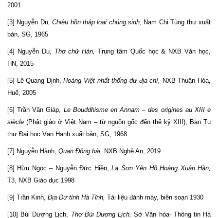
2001
[3] Nguyễn Du
, Chiêu hồn thập loại chúng sinh
, Nam Chi Tùng thư xuất
bản, SG, 1965
[4] Nguyễn Du,
Thơ chữ Hán,
Trung tâm Quốc học & NXB Văn học,
HN, 2015
[5] Lê Quang Định,
Hoàng Việt nhất thống dư địa chí,
NXB Thuận Hóa,
Huế, 2005
[6] Trần Văn Giáp,
Le Bouddhisme en Annam – des origines au XIII e
siècle
(Phật giáo ở Việt Nam – từ nguồn gốc đến thế kỷ XIII), Ban Tu
thư Đại học Vạn Hạnh xuất bản, SG, 1968
[7] Nguyễn Hành,
Quan Đông hải,
NXB Nghệ An, 2019
[8] Hữu Ngọc – Nguyễn Đức Hiền,
La Sơn Yên Hồ Hoàng Xuân Hãn,
T3, NXB Giáo dục 1998
[9] Trần Kinh,
Địa Dư tỉnh Hà Tĩnh,
Tài liệu đánh máy, biên soạn 1930
[10] Bùi Dương Lịch,
Thơ Bùi Dương Lịch,
Sở Văn hóa- Thông tin Hà