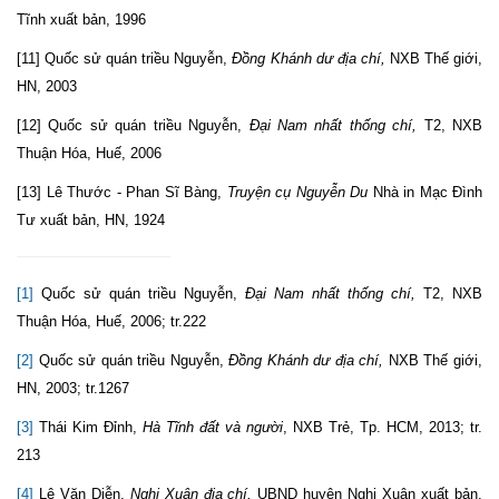
Tĩnh xuất bản, 1996
[11] Quốc sử quán triều Nguyễn,
Đồng Khánh dư địa chí,
NXB Thế giới,
HN, 2003
[12] Quốc sử quán triều Nguyễn,
Đại Nam nhất thống chí,
T2,
NXB
Thuận Hóa, Huế, 2006
[13] Lê Thước - Phan Sĩ Bàng,
Truyện cụ Nguyễn Du
Nhà in Mạc Đình
Tư xuất bản, HN, 1924
[1]
Quốc sử quán triều Nguyễn,
Đại Nam nhất thống chí,
T2, NXB
Thuận Hóa, Huế, 2006; tr.222
[2]
Quốc sử quán triều Nguyễn,
Đồng Khánh dư địa chí,
NXB Thế giới,
HN, 2003; tr.1267
[3]
Thái Kim Đỉnh,
Hà Tĩnh đất và người
, NXB Trẻ, Tp. HCM, 2013; tr.
213
[4]
Lê Văn Diễn,
Nghi Xuân địa chí,
UBND huyện Nghi Xuân xuất bản,