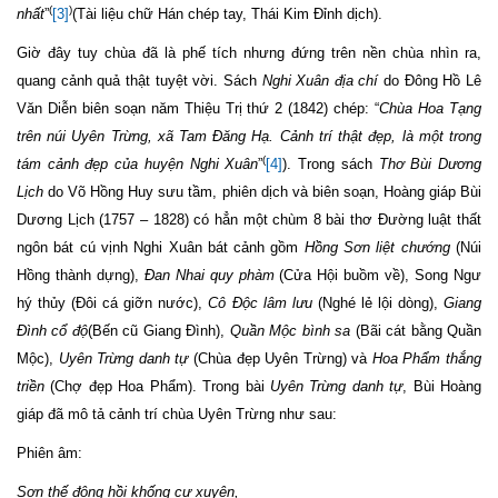
(
)
nhất
”
[3]
(Tài liệu chữ Hán chép tay, Thái Kim Đỉnh dịch).
Giờ đây tuy chùa đã là phế tích nhưng đứng trên nền chùa nhìn ra,
quang cảnh quả thật tuyệt vời. Sách
Nghi Xuân địa chí
do Đông Hồ Lê
Văn Diễn biên soạn năm Thiệu Trị thứ 2 (1842) chép: “
Chùa Hoa Tạng
trên núi Uyên Trừng, xã Tam Đăng Hạ. Cảnh trí thật đẹp, là một trong
(
tám cảnh đẹp của huyện Nghi Xuân
”
[4]
). Trong sách
Thơ Bùi Dương
Lịch
do Võ Hồng Huy sưu tầm, phiên dịch và biên soạn, Hoàng giáp Bùi
Dương Lịch (1757 – 1828) có hẳn một chùm 8 bài thơ Đường luật thất
ngôn bát cú vịnh Nghi Xuân bát cảnh gồm
Hồng Sơn liệt chướng
(Núi
Hồng thành dựng),
Đan Nhai quy phàm
(Cửa Hội buồm về), Song Ngư
hý thủy (Đôi cá giỡn nước),
Cô Độc lâm lưu
(Nghé lẻ lội dòng),
Giang
Đình cổ độ
(Bến cũ Giang Đình),
Quần Mộc bình sa
(Bãi cát bằng Quần
Mộc),
Uyên Trừng danh tự
(Chùa đẹp Uyên Trừng) và
Hoa Phẩm thắng
triền
(Chợ đẹp Hoa Phẩm). Trong bài
Uyên Trừng danh tự
, Bùi Hoàng
giáp đã mô tả cảnh trí chùa Uyên Trừng như sau:
Phiên âm:
Sơn thế đông hồi khống cự xuyên,