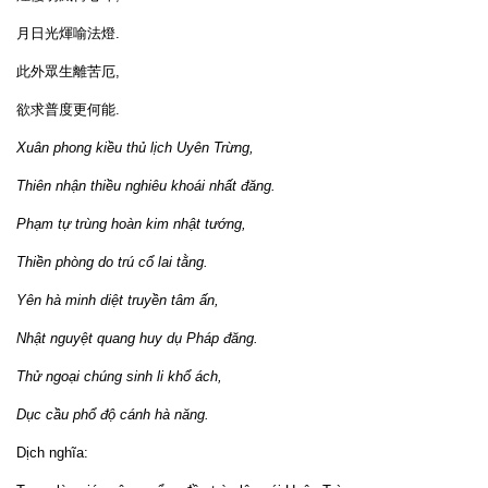
月日光煇喻法燈.
此外眾生離苦厄,
欲求普度更何能.
Xuân phong kiều thủ lịch Uyên Trừng,
Thiên nhận thiều nghiêu khoái nhất đăng.
Phạm tự trùng hoàn kim nhật tướng,
Thiền phòng do trú cổ lai tằng.
Yên hà minh diệt truyền tâm ấn,
Nhật nguyệt quang huy dụ Pháp đăng.
Thử ngoại chúng sinh li khổ ách,
Dục cầu phổ độ cánh hà năng.
Dịch nghĩa: