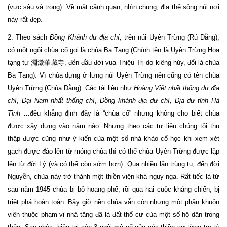
(vực sâu và trong). Về mặt cảnh quan, nhìn chung, địa thế sông núi nơi
này rất đẹp.
2. Theo sách
Đồng Khánh dư địa chí,
trên núi Uyên Trừng (Rú Dằng),
có một ngôi chùa cổ gọi là chùa Ba Tạng (Chính tên là Uyên Trừng Hoa
tạng tự 淵澂華藏寺, đến đầu đời vua Thiệu Trị do kiêng húy, đổi là chùa
Ba Tạng). Vì chùa dựng ở lưng núi Uyên Trừng nên cũng có tên chùa
Uyên Trừng (Chùa Dằng). Các tài liệu như
Hoàng Việt nhất thống dư địa
chí
,
Đại Nam nhất thống chí
,
Đồng khánh địa dư chí, Địa dư tỉnh Hà
Tĩnh
…đều khẳng định đây là “chùa cổ” nhưng không cho biết chùa
được xây dựng vào năm nào. Nhưng theo các tư liệu chúng tôi thu
thập được cũng như ý kiến của một số nhà khảo cổ học khi xem xét
gạch được đào lên từ móng chùa thì có thể chùa Uyên Trừng được lập
lên từ đời Lý (và có thể còn sớm hơn). Qua nhiều lần trùng tu, đến đời
Nguyễn, chùa này trở thành một thiền viện khá nguy nga. Rất tiếc là từ
sau năm 1945 chùa bị bỏ hoang phế, rồi qua hai cuộc kháng chiến, bị
triệt phá hoàn toàn. Bây giờ nền chùa vẫn còn nhưng một phần khuôn
viên thuộc phạm vi nhà tăng đã là đất thổ cư của một số hộ dân trong