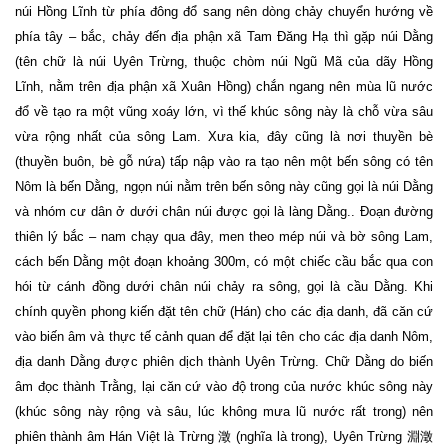
núi Hồng Lĩnh từ phía đông đổ sang nên dòng chảy chuyển hướng về
phía tây – bắc, chảy đến địa phận xã Tam Đăng Hạ thì gặp núi Dằng
(tên chữ là núi Uyên Trừng, thuộc chòm núi Ngũ Mã của dãy Hồng
Lĩnh, nằm trên địa phận xã Xuân Hồng) chắn ngang nên mùa lũ nước
đổ về tạo ra một vũng xoáy lớn, vì thế khúc sông này là chỗ vừa sâu
vừa rộng nhất của sông Lam. Xưa kia, đây cũng là nơi thuyền bè
(thuyền buôn, bè gỗ nứa) tấp nập vào ra tạo nên một bến sông có tên
Nôm là bến Dằng, ngọn núi nằm trên bến sông này cũng gọi là núi Dằng
và nhóm cư dân ở dưới chân núi được gọi là làng Dằng.. Đoạn đường
thiên lý bắc – nam chạy qua đây, men theo mép núi và bờ sông Lam,
cách bến Dằng một đoạn khoảng 300m, có một chiếc cầu bắc qua con
hói từ cánh đồng dưới chân núi chảy ra sông, gọi là cầu Dằng. Khi
chính quyền phong kiến đặt tên chữ (Hán) cho các địa danh, đã căn cứ
vào biến âm và thực tế cảnh quan để đặt lại tên cho các địa danh Nôm,
địa danh Dằng được phiên dịch thành Uyên Trừng. Chữ Dằng do biến
âm đọc thành Trằng, lại căn cứ vào độ trong của nước khúc sông này
(khúc sông này rộng và sâu, lúc không mưa lũ nước rất trong) nên
phiên thành âm Hán Việt là Trừng 澂 (nghĩa là trong), Uyên Trừng 淵澂