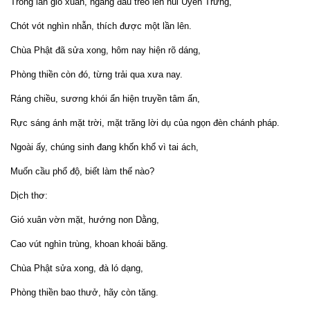
Trong làn gió xuân, ngẩng đầu trèo lên núi Uyên Trừng,
Chót vót nghìn nhẫn, thích được một lần lên.
Chùa Phật đã sửa xong, hôm nay hiện rõ dáng,
Phòng thiền còn đó, từng trải qua xưa nay.
Ráng chiều, sương khói ẩn hiện truyền tâm ấn,
Rực sáng ánh mặt trời, mặt trăng lời dụ của ngọn đèn chánh pháp.
Ngoài ấy, chúng sinh đang khốn khổ vì tai ách,
Muốn cầu phổ độ, biết làm thế nào?
Dịch thơ:
Gió xuân vờn mặt, hướng non Dằng,
Cao vút nghìn trùng, khoan khoái băng.
Chùa Phật sửa xong, đà ló dạng,
Phòng thiền bao thưở, hãy còn tăng.