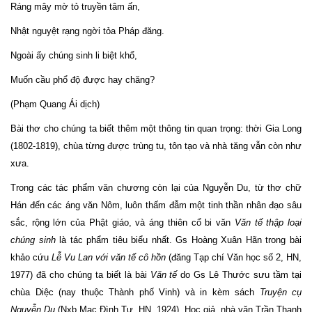
Ráng mây mờ tỏ truyền tâm ấn,
Nhật nguyệt rạng ngời tỏa Pháp đăng.
Ngoài ấy chúng sinh li biệt khổ,
Muốn cầu phổ độ được hay chăng?
(Phạm Quang Ái dịch)
Bài thơ cho chúng ta biết thêm một thông tin quan trọng: thời Gia Long
(1802-1819), chùa từng được trùng tu, tôn tạo và nhà tăng vẫn còn như
xưa.
Trong các tác phẩm văn chương còn lại của Nguyễn Du, từ thơ chữ
Hán đến các áng văn Nôm, luôn thấm đẫm một tinh thần nhân đạo sâu
sắc, rộng lớn của Phật giáo, và áng thiên cổ bi văn
Văn tế thập loại
chúng sinh
là tác phẩm tiêu biểu nhất. Gs Hoàng Xuân Hãn trong bài
khảo cứu
Lễ Vu Lan với văn tế cô hồn
(đăng Tạp chí Văn học số 2, HN,
1977) đã cho chúng ta biết là bài
Văn tế
do Gs Lê Thước sưu tầm tại
chùa Diệc (nay thuộc Thành phố Vinh) và in kèm sách
Truyện cụ
Nguyễn Du
(Nxb Mạc Đình Tư, HN, 1924). Học giả, nhà văn Trần Thanh