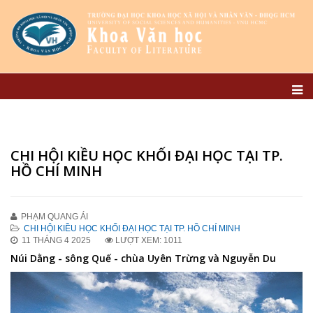
CHI HỘI KIỀU HỌC KHỐI ĐẠI HỌC TẠI TP.
HỒ CHÍ MINH
PHẠM QUANG ÁI
CHI HỘI KIỀU HỌC KHỐI ĐẠI HỌC TẠI TP. HỒ CHÍ MINH
11 THÁNG 4 2025
LƯỢT XEM: 1011
Núi Dằng - sông Quế - chùa Uyên Trừng và Nguyễn Du