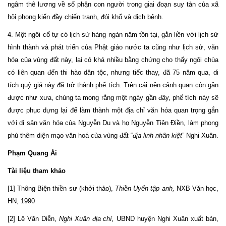
ngâm thê lương về số phận con người trong giai đoạn suy tàn của xã
hội phong kiến đầy chiến tranh, đói khổ và dịch bệnh.
4. Một ngôi cổ tự có lịch sử hàng ngàn năm tồn tại, gắn liền với lịch sử
hình thành và phát triển của Phật giáo nước ta cũng như lịch sử, văn
hóa của vùng đất này, lại có khá nhiều bằng chứng cho thấy ngôi chùa
có liên quan đến thi hào dân tộc, nhưng tiếc thay, đã 75 năm qua, di
tích quý giá này đã trở thành phế tích. Trên cái nền cảnh quan còn gần
được như xưa, chúng ta mong rằng một ngày gần đây, phế tích này sẽ
được phục dựng lại để làm thành một địa chỉ văn hóa quan trọng gắn
với di sản văn hóa của Nguyễn Du và họ Nguyễn Tiên Điền, làm phong
phú thêm diện mạo văn hoá của vùng đất “
địa linh nhân kiệt
” Nghi Xuân.
Phạm Quang Ái
Tài liệu tham khảo
[1] Thông Biện thiền sư (khởi thảo),
Thiền Uyển tập anh,
NXB Văn học,
HN, 1990
[2] Lê Văn Diễn,
Nghi Xuân địa chí,
UBND huyện Nghi Xuân xuất bản,