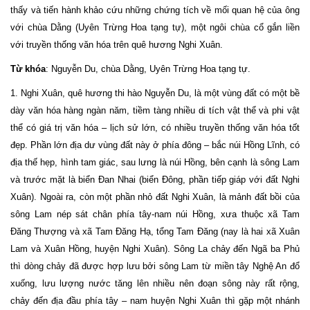
thấy và tiến hành khảo cứu những chứng tích về mối quan hệ của ông
với chùa Dằng (Uyên Trừng Hoa tạng tự), một ngôi chùa cổ gắn liền
với truyền thống văn hóa trên quê hương Nghi Xuân.
Từ khóa
: Nguyễn Du, chùa Dằng, Uyên Trừng Hoa tạng tự.
1. Nghi Xuân, quê hương thi hào Nguyễn Du, là một vùng đất có một bề
dày văn hóa hàng ngàn năm, tiềm tàng nhiều di tích vật thể và phi vật
thể có giá trị văn hóa – lịch sử lớn, có nhiều truyền thống văn hóa tốt
đẹp. Phần lớn địa dư vùng đất này ở phía đông – bắc núi Hồng Lĩnh, có
địa thế hẹp, hình tam giác, sau lưng là núi Hồng, bên cạnh là sông Lam
và trước mặt là biển Đan Nhai (biển Đông, phần tiếp giáp với đất Nghi
Xuân). Ngoài ra, còn một phần nhỏ đất Nghi Xuân, là mảnh đất bồi của
sông Lam nép sát chân phía tây-nam núi Hồng, xưa thuộc xã Tam
Đăng Thượng và xã Tam Đăng Hạ, tổng Tam Đăng (nay là hai xã Xuân
Lam và Xuân Hồng, huyện Nghi Xuân). Sông La chảy đến Ngã ba Phủ
thì dòng chảy đã được hợp lưu bởi sông Lam từ miền tây Nghệ An đổ
xuống, lưu lượng nước tăng lên nhiều nên đoạn sông này rất rộng,
chảy đến địa đầu phía tây – nam huyện Nghi Xuân thì gặp một nhánh