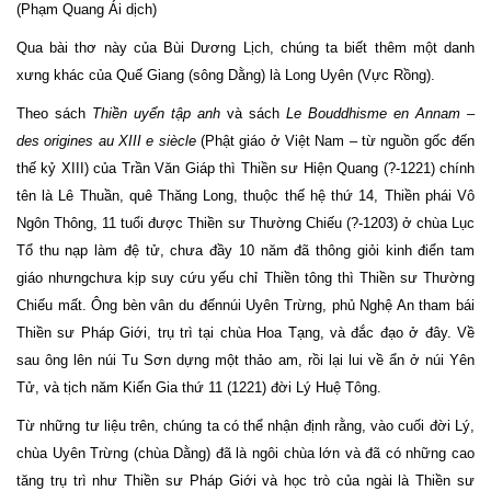
(Phạm Quang Ái dịch)
Qua bài thơ này của Bùi Dương Lịch, chúng ta biết thêm một danh
xưng khác của Quế Giang (sông Dằng) là Long Uyên (Vực Rồng).
Theo sách
Thiền uyển tập anh
và sách
Le Bouddhisme en Annam –
des origines au XIII e siècle
(Phật giáo ở Việt Nam – từ nguồn gốc đến
thế kỷ XIII) của Trần Văn Giáp thì Thiền sư Hiện Quang (?-1221) chính
tên là Lê Thuần, quê Thăng Long, thuộc thế hệ thứ 14, Thiền phái Vô
Ngôn Thông, 11 tuổi được Thiền sư Thường Chiếu (?-1203) ở chùa Lục
Tổ thu nạp làm đệ tử, chưa đầy 10 năm đã thông giỏi kinh điển tam
giáo nhưngchưa kịp suy cứu yếu chỉ Thiền tông thì Thiền sư Thường
Chiếu mất. Ông bèn vân du đếnnúi Uyên Trừng, phủ Nghệ An tham bái
Thiền sư Pháp Giới, trụ trì tại chùa Hoa Tạng, và đắc đạo ở đây. Về
sau ông lên núi Tu Sơn dựng một thảo am, rồi lại lui về ẩn ở núi Yên
Tử, và tịch năm Kiến Gia thứ 11 (1221) đời Lý Huệ Tông.
Từ những tư liệu trên, chúng ta có thể nhận định rằng, vào cuối đời Lý,
chùa Uyên Trừng (chùa Dằng) đã là ngôi chùa lớn và đã có những cao
tăng trụ trì như Thiền sư Pháp Giới và học trò của ngài là Thiền sư