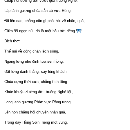
Chắp nối đường đời vượt qua truông Nghé,
Lấp lánh gương chùa sẵn có vực Rồng.
Đã lên cao, chẳng cần gì phải hỏi về nhân, quả,
(
)
Giữa 99 ngọn núi, đó là một bầu trời riêng.
[5]
Dịch thơ:
Thế núi về đông chặn lệch sông,
Ngang lưng nhô đỉnh tựa sen hồng.
Đất lừng danh thắng, say lòng khách,
Chùa dựng thời xưa, chẳng tích tông.
Khúc khuỷu đường đời: truông Nghé lội ,
Long lanh gương Phật: vực Rồng trong.
Lên non chẳng hỏi chuyện nhân quả,
Trong dãy Hồng Sơn, riêng một vùng.