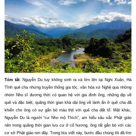
Tóm tắt
: Nguyễn Du tuy không sinh ra và lớn lên tại Nghi Xuân, Hà
Tĩnh quê cha nhưng truyền thống gia tộc, văn hóa xứ Nghệ qua những
nhóm Nho sĩ đương thời có quan hệ với gia đình ông, những dịp về
quê và đặc biệt, quãng thời gian khá dài ông về lánh ẩn ở quê cha đã
khiến cho ông có sự gắn bó máu thịt với quê cha đất tổ. Mặt khác,
Nguyễn Du là người “cư Nho mộ Thích”, am hiểu sâu sắc Phật giáo
nên trong quãng thời gian lưu cư ở cố hương, ông rất gắn bó với các
cơ sở Phật giáo nơi đây. Trong bìa viết này, bước đầu chúng tôi đã tìm