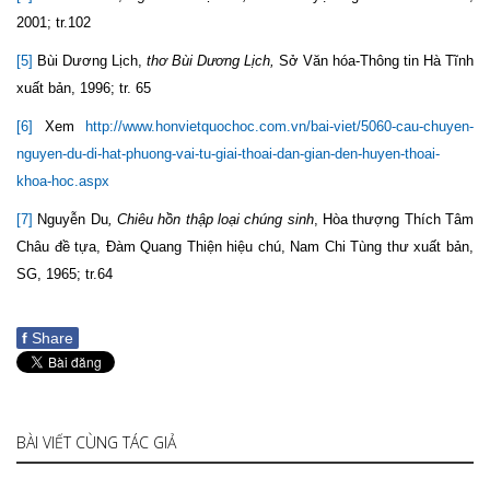
2001; tr.102
[5]
Bùi Dương Lịch,
thơ Bùi Dương Lịch,
Sở Văn hóa-Thông tin Hà Tĩnh
xuất bản, 1996; tr. 65
[6]
Xem
http://www.honvietquochoc.com.vn/bai-viet/5060-cau-chuyen-
nguyen-du-di-hat-phuong-vai-tu-giai-thoai-dan-gian-den-huyen-thoai-
khoa-hoc.aspx
[7]
Nguyễn Du
, Chiêu hồn thập loại chúng sinh
, Hòa thượng Thích Tâm
Châu đề tựa, Đàm Quang Thiện hiệu chú, Nam Chi Tùng thư xuất bản,
SG, 1965; tr.64
f
Share
BÀI VIẾT CÙNG TÁC GIẢ