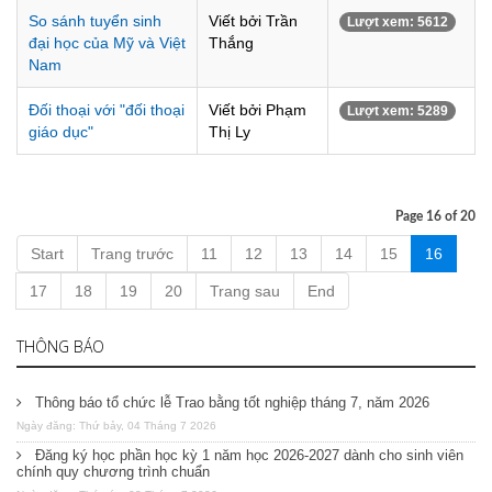
So sánh tuyển sinh
Viết bởi Trần
Lượt xem: 5612
đại học của Mỹ và Việt
Thắng
Nam
Đối thoại với "đối thoại
Viết bởi Phạm
Lượt xem: 5289
giáo dục"
Thị Ly
Page 16 of 20
Start
Trang trước
11
12
13
14
15
16
17
18
19
20
Trang sau
End
THÔNG BÁO
Thông báo tổ chức lễ Trao bằng tốt nghiệp tháng 7, năm 2026
Ngày đăng: Thứ bảy, 04 Tháng 7 2026
Đăng ký học phần học kỳ 1 năm học 2026-2027 dành cho sinh viên
chính quy chương trình chuẩn