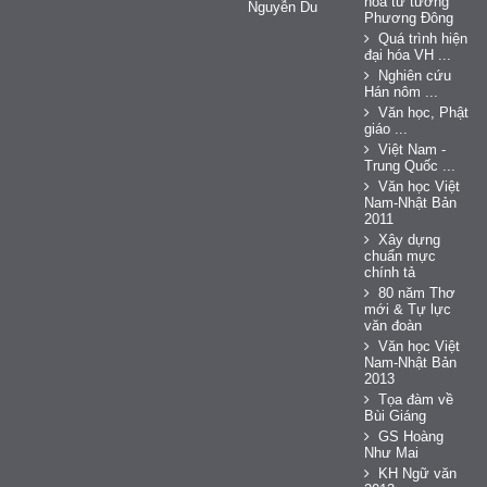
hóa tư tưởng
Nguyễn Du
Phương Đông
Quá trình hiện
đại hóa VH ...
Nghiên cứu
Hán nôm ...
Văn học, Phật
giáo ...
Việt Nam -
Trung Quốc ...
Văn học Việt
Nam-Nhật Bản
2011
Xây dựng
chuẩn mực
chính tả
80 năm Thơ
mới & Tự lực
văn đoàn
Văn học Việt
Nam-Nhật Bản
2013
Tọa đàm về
Bùi Giáng
GS Hoàng
Như Mai
KH Ngữ văn