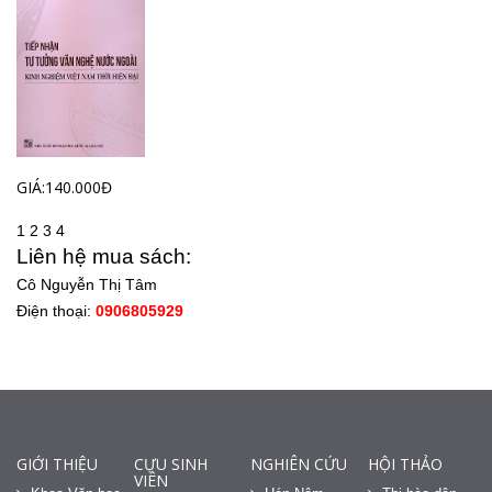
GIÁ:140.000Đ
1
2
3
4
Liên hệ mua sách:
Cô Nguyễn Thị Tâm
Điện thoại:
0906805929
GIỚI THIỆU
CỰU SINH
NGHIÊN CỨU
HỘI THẢO
VIÊN