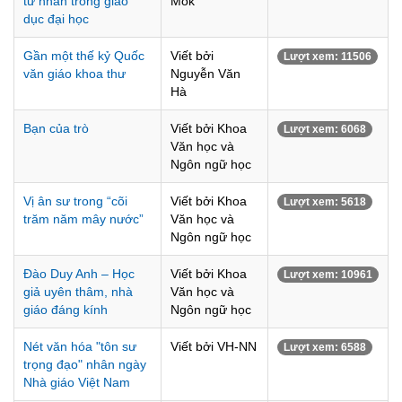
tư nhân trong giáo
Mok
dục đại học
Gần một thế kỷ Quốc
Viết bởi
Lượt xem: 11506
văn giáo khoa thư
Nguyễn Văn
Hà
Bạn của trò
Viết bởi Khoa
Lượt xem: 6068
Văn học và
Ngôn ngữ học
Vị ân sư trong “cõi
Viết bởi Khoa
Lượt xem: 5618
trăm năm mây nước”
Văn học và
Ngôn ngữ học
Đào Duy Anh – Học
Viết bởi Khoa
Lượt xem: 10961
giả uyên thâm, nhà
Văn học và
giáo đáng kính
Ngôn ngữ học
Nét văn hóa "tôn sư
Viết bởi VH-NN
Lượt xem: 6588
trọng đạo" nhân ngày
Nhà giáo Việt Nam