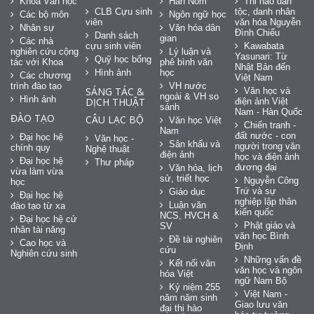
Khoa Văn học
Hán Nôm
Thi hào dân
CLB Cựu sinh
tộc, danh nhân
Các bộ môn
Ngôn ngữ học
viên
văn hóa Nguyễn
Nhân sự
Văn hóa dân
Đình Chiểu
Danh sách
gian
Các nhà
cựu sinh viên
Kawabata
nghiên cứu cộng
Lý luận và
Yasunari: Từ
Quỹ học bổng
tác với Khoa
phê bình văn
Nhật Bản đến
Hình ảnh
học
Các chương
Việt Nam
trình đào tạo
VH nước
SÁNG TÁC &
Văn học và
ngoài & VH so
Hình ảnh
DỊCH THUẬT
điện ảnh Việt
sánh
Nam - Hàn Quốc
ĐÀO TẠO
CÂU LẠC BỘ
Văn học Việt
Chiến tranh -
Nam
đất nước - con
Đại học hệ
Văn học -
Sân khấu và
người trong văn
chính quy
Nghệ thuật
điện ảnh
học và điện ảnh
Đại học hệ
Thư pháp
đương đại
Văn hóa, lịch
vừa làm vừa
sử, triết học
Nguyễn Công
học
Trứ và sự
Giáo dục
Đại học hệ
nghiệp lập thân
Luận văn
đào tạo từ xa
kiến quốc
NCS, HVCH &
Đại học hệ cử
Phật giáo và
SV
nhân tài năng
văn học Bình
Đề tài nghiên
Cao học và
Định
cứu
Nghiên cứu sinh
Những vấn đề
Kết nối văn
văn học và ngôn
hóa Việt
ngữ Nam Bộ
Kỷ niệm 255
Việt Nam -
năm năm sinh
Giao lưu văn
đại thi hào