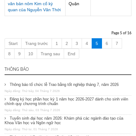
văn bản nôm Kim cổ kỳ
Quận
quan của Nguyễn Văn Thới
Page 5 of 16
Start
Trang trước
1
2
3
4
5
6
7
8
9
10
Trang sau
End
THÔNG BÁO
Thông báo tổ chức lễ Trao bằng tốt nghiệp tháng 7, năm 2026
Ngày đăng: Thứ bảy, 04 Tháng 7 2026
Đăng ký học phần học kỳ 1 năm học 2026-2027 dành cho sinh viên
chính quy chương trình chuẩn
Ngày đăng: Thứ sáu, 03 Tháng 7 2026
Tuyển sinh đại học năm 2026: Khám phá các ngành đào tạo của
Khoa Văn học và Ngôn ngữ học
Ngày đăng: Thứ tư, 01 Tháng 7 2026