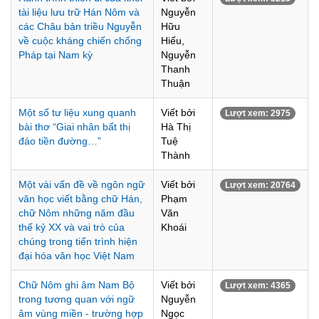
tài liệu lưu trữ Hán Nôm và
Nguyễn
các Châu bản triều Nguyễn
Hữu
về cuộc kháng chiến chống
Hiếu,
Pháp tại Nam kỳ
Nguyễn
Thanh
Thuận
Một số tư liệu xung quanh
Viết bởi
Lượt xem: 2975
bài thơ “Giai nhân bất thị
Hà Thị
đáo tiền đường…”
Tuệ
Thành
Một vài vấn đề về ngôn ngữ
Viết bởi
Lượt xem: 20764
văn học viết bằng chữ Hán,
Phạm
chữ Nôm những năm đầu
Văn
thế kỷ XX và vai trò của
Khoái
chúng trong tiến trình hiện
đại hóa văn học Việt Nam
Chữ Nôm ghi âm Nam Bộ
Viết bởi
Lượt xem: 4365
trong tương quan với ngữ
Nguyễn
âm vùng miền - trường hợp
Ngọc