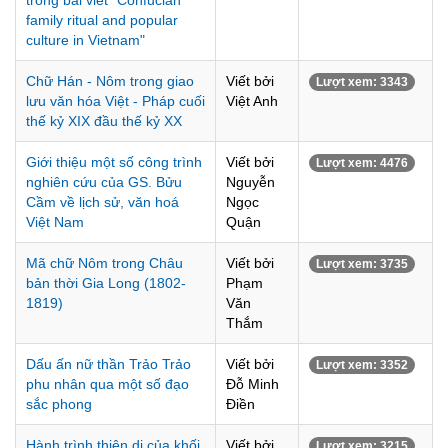
trong bài viết "Confucian
family ritual and popular
culture in Vietnam"
Chữ Hán - Nôm trong giao
Viết bởi
Lượt xem: 3343
lưu văn hóa Việt - Pháp cuối
Việt Anh
thế kỷ XIX đầu thế kỷ XX
Giới thiệu một số công trình
Viết bởi
Lượt xem: 4476
nghiên cứu của GS. Bửu
Nguyễn
Cầm về lịch sử, văn hoá
Ngọc
Việt Nam
Quận
Mã chữ Nôm trong Châu
Viết bởi
Lượt xem: 3735
bản thời Gia Long (1802-
Phạm
1819)
Văn
Thắm
Dấu ấn nữ thần Trảo Trảo
Viết bởi
Lượt xem: 3352
phu nhân qua một số đạo
Đỗ Minh
sắc phong
Điền
Hành trình thiên di của khối
Viết bởi
Lượt xem: 3215