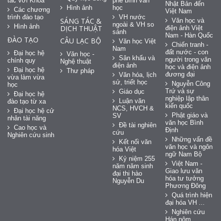
tác với Khoa
phê bình văn
Nhật Bản đến
Hình ảnh
học
Các chương
Việt Nam
trình đào tạo
VH nước
SÁNG TÁC &
Văn học và
ngoài & VH so
Hình ảnh
DỊCH THUẬT
điện ảnh Việt
sánh
Nam - Hàn Quốc
ĐÀO TẠO
CÂU LẠC BỘ
Văn học Việt
Chiến tranh -
Nam
đất nước - con
Đại học hệ
Văn học -
Sân khấu và
người trong văn
chính quy
Nghệ thuật
điện ảnh
học và điện ảnh
Đại học hệ
Thư pháp
đương đại
Văn hóa, lịch
vừa làm vừa
sử, triết học
Nguyễn Công
học
Trứ và sự
Giáo dục
Đại học hệ
nghiệp lập thân
Luận văn
đào tạo từ xa
kiến quốc
NCS, HVCH &
Đại học hệ cử
Phật giáo và
SV
nhân tài năng
văn học Bình
Đề tài nghiên
Cao học và
Định
cứu
Nghiên cứu sinh
Những vấn đề
Kết nối văn
văn học và ngôn
hóa Việt
ngữ Nam Bộ
Kỷ niệm 255
Việt Nam -
năm năm sinh
Giao lưu văn
đại thi hào
hóa tư tưởng
Nguyễn Du
Phương Đông
Quá trình hiện
đại hóa VH ...
Nghiên cứu
Hán nôm ...