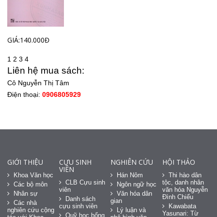
GIÁ:140.000Đ
1
2
3
4
Liên hệ mua sách:
Cô Nguyễn Thị Tâm
Điện thoại:
0906805929
GIỚI THIỆU
CỰU SINH
NGHIÊN CỨU
HỘI THẢO
VIÊN
Khoa Văn học
Hán Nôm
Thi hào dân
CLB Cựu sinh
tộc, danh nhân
Các bộ môn
Ngôn ngữ học
viên
văn hóa Nguyễn
Nhân sự
Văn hóa dân
Đình Chiểu
Danh sách
gian
Các nhà
cựu sinh viên
Kawabata
nghiên cứu cộng
Lý luận và
Yasunari: Từ
Quỹ học bổng