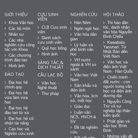
GIỚI THIỆU
CỰU SINH
NGHIÊN CỨU
HỘI THẢO
VIÊN
Khoa Văn học
Hán Nôm
Thi hào dân
CLB Cựu sinh
tộc, danh nhân
Các bộ môn
Ngôn ngữ học
viên
văn hóa Nguyễn
Nhân sự
Văn hóa dân
Đình Chiểu
Danh sách
gian
Các nhà
cựu sinh viên
Kawabata
nghiên cứu cộng
Lý luận và
Yasunari: Từ
Quỹ học bổng
tác với Khoa
phê bình văn
Nhật Bản đến
Hình ảnh
học
Các chương
Việt Nam
trình đào tạo
VH nước
SÁNG TÁC &
Văn học và
ngoài & VH so
Hình ảnh
DỊCH THUẬT
điện ảnh Việt
sánh
Nam - Hàn Quốc
ĐÀO TẠO
CÂU LẠC BỘ
Văn học Việt
Chiến tranh -
Nam
đất nước - con
Đại học hệ
Văn học -
Sân khấu và
người trong văn
chính quy
Nghệ thuật
điện ảnh
học và điện ảnh
Đại học hệ
Thư pháp
đương đại
Văn hóa, lịch
vừa làm vừa
sử, triết học
Nguyễn Công
học
Trứ và sự
Giáo dục
Đại học hệ
nghiệp lập thân
Luận văn
đào tạo từ xa
kiến quốc
NCS, HVCH &
Đại học hệ cử
Phật giáo và
SV
nhân tài năng
văn học Bình
Đề tài nghiên
Cao học và
Định
cứu
Nghiên cứu sinh
Những vấn đề
Kết nối văn