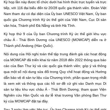
Kỳ họp lần này được tổ chức dưới hai hình thức trực tuyến và trực
tiếp, với 116 đại biểu đến từ 20/28 quốc gia thành viên. Đoàn Việt
Nam tham dự có đại diện của Ủy ban UNESCO Việt Nam, Ủy ban
quốc gia Chương trình Ký ức thế giới của Việt Nam, Cục Di sản
văn hóa, Thành phố Đà Nẵng và tỉnh Hà Tĩnh.
Kỳ họp thứ 9 của Ủy ban Chương trình Ký ức thế giới khu vực
châu Á - Thái Bình Dương của UNESCO (MOWCAP) diễn ra ở
Thành phố Andong (Hàn Quốc).
Nội dung của Hội nghị toàn thể tập trung đánh giá các hoạt động
của MOWCAP đã triển khai từ năm 2018 đến 2022 thông qua báo
cáo của Ban Thư ký và các quốc gia thành viên; góp ý và thông
qua một số nội dung sửa đổi trong Quy chế hoạt động và Hướng
dẫn bảo vệ di sản tư liệu của Chương trình; phần quan trọng nhất
là xem xét và thông qua các hồ sơ đề cử ghi vào Danh mục Di
sản tư liệu khu vực châu Á - Thái Bình Dương; tham quan Viện
Nghiên cứu Hàn Quốc và dự lễ khai trương Văn phòng Ban Thư
ký của MOWCAP đặt tại đây.
Sau 3 ngày làm việc liên tục, Ủy ban Chương trình Ký ức thế giới