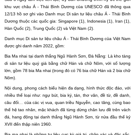
khu vực châu Á - Thái Bình Dương của UNESCO đã thông qua
12/13 hồ sơ ghi vào Danh mục Di sản tư liệu châu Á - Thái Bình
Dương thuộc các quốc gia: Singapore (1), Indonesia (1), Iran (1),
Hàn Quốc (2), Trung Quốc (2) và Việt Nam (2).
Danh mục Di sản tư liệu châu Á - Thái Bình Dương của Việt Nam
được ghi danh năm 2022, gồm:
Bia Ma nhai tại danh thắng Ngũ Hành Sơn, Đà Nẵng: Là kho tàng
di sản tư liệu quý giá bằng chữ Hán và chữ Nôm, với số lượng
lớn, gồm 78 bia Ma nhai (trong đó có 76 bia chữ Hán và 2 bia chữ
Nôm).
Nội dung, phong cách biểu hiện đa dạng, hình thức độc đáo, với
nhiều thể loại như: ngự bút, bia ký, tán, thơ văn, đề từ, đề danh,
câu đối… của các vị vua, quan triều Nguyễn, cao tăng, cùng bao
thế hệ tao nhân, mặc khách đã từng dừng chân lưu đề trên vách
đá, hang động tại danh thắng Ngũ Hành Sơn, từ nửa đầu thế kỷ
XVII đến thập niên 1960.
Bia ma nhai là những tư liệu cực kỳ giá trị, chân xác và đặc sắc,