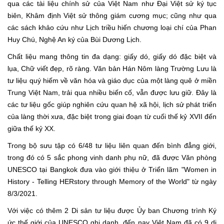
qua các tài liệu chính sử của Việt Nam như Đại Việt sử ký tục
biên, Khâm định Việt sử thông giám cương mục; cũng như qua
các sách khảo cứu như Lịch triều hiến chương loại chí của Phan
Huy Chú, Nghệ An ký của Bùi Dương Lịch.
Chất liệu mang thông tin đa dạng: giấy dó, giấy dó đặc biệt và
lụa, Chữ viết đẹp, rõ ràng. Văn bản Hán Nôm làng Trường Lưu là
tư liệu quý hiếm về văn hóa và giáo dục của một làng quê ở miền
Trung Việt Nam, trải qua nhiều biến cố, vẫn được lưu giữ. Đây là
các tư liệu gốc giúp nghiên cứu quan hệ xã hội, lịch sử phát triển
của làng thời xưa, đặc biệt trong giai đoạn từ cuối thế kỷ XVII đến
giữa thế kỷ XX.
Trong bộ sưu tập có 6/48 tư liệu liên quan đến bình đẳng giới,
trong đó có 5 sắc phong vinh danh phụ nữ, đã được Văn phòng
UNESCO tại Bangkok đưa vào giới thiệu ở Triển lãm "Women in
History - Telling HERstory through Memory of the World" từ ngày
8/3/2021.
Với việc có thêm 2 Di sản tư liệu được Ủy ban Chương trình Ký
ức thế giới của UNESCO ghi danh, đến nay Việt Nam đã có 9 di