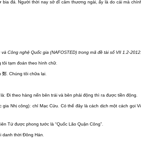
 bia đá. Người thời nay sở dĩ cảm thương ngài, ấy là do cái mà chín
ọc và Công nghệ Quốc gia (NAFOSTED) trong mã đề tài số VII 1.2-2012
 tôi tạm đoán theo hình chữ.
 鄭. Chúng tôi chữa lại.
là: Đi theo hàng nến bên trái và bên phải động thì ra được tiền động.
gia Nhị công): chỉ Mạc Cửu. Có thể đây là cách dịch một cách gọi Vi
hiên Tứ được phong tước là “Quốc Lão Quận Công”.
i danh thời Đông Hán.