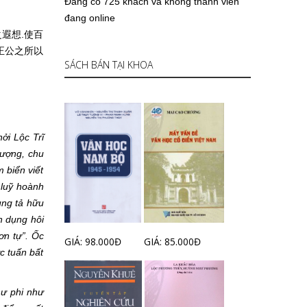
Đang có 725 khách và không thành viên
đang online
遐想.使百
正公之所以
SÁCH BÁN TẠI KHOA
ởi Lộc Trĩ
rượng, chu
 biển viết
h luỹ hoành
ùng tả hữu
h dụng hôi
Sơn tự”. Ốc
GIÁ: 98.000Đ
GIÁ: 85.000Đ
ực tuấn bất
hư phi như