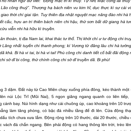
g. Thổ nhân ngữ dư viết: “Động mạc tri kì thuỷ. Tự Nhị Mạc công lai thu
 Lão công thuỷ”. Thượng hạ bách niên vu kim hĩ, dục thực kì sự cái vô
 giao thời chí giai tận. Tuy thiên địa nhật nguyệt mạc năng đào nhi hà 
kết cấu, hựu an tri thiên bách niên chi hậu, thử sơn bất dữ giang hà tư
cửu viễn nhi hà hữu kì truyền.
 thoán, tị địa Nam lai, khai thác tư thổ. Thị khởi chí ư tư động chi tr
ử Lăng nhất tuyến chi thanh phong; kí Vương tử đăng lâu chi hà tưởn
 khả. Bi hà vi tai, bi hà vi tai! Phù công chi danh tiết cố bất đãi động 
chi sở dĩ bi công, thử chính công chi sở dĩ truyền dã. Bi phù!
g 3 dặm. Đất này từ Cao Miên chạy xuống phía đông, kéo thành một 
ên núi Lộc Trĩ (Mũi Nai), 5 ngọn giăng ngang quanh co liên tiếp
 cánh bay. Núi hình dạng như cái chuông úp, cao khoảng trên 10 trượ
ẳng làm tăng phòng, có bậc đá nhiều tầng để đi lên. Cửa động th
 dấu tích chưa xưa lắm. Động rộng trên 10 thước, dài 20 thước, chiều
c vách đá chắn ngang. Bên phải động có hang thông lên trời, trèo lên