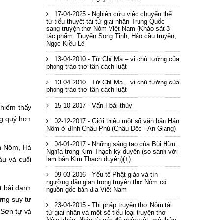
17-04-2025 - Nghiên cứu việc chuyển thể
từ tiểu thuyết tài tử giai nhân Trung Quốc
sang truyện thơ Nôm Việt Nam (Khảo sát 3
tác phẩm: Truyện Song Tinh, Hảo cầu truyện,
Ngọc Kiều Lê
13-04-2010 - Từ Chí Ma – vị chủ tướng của
phong trào thơ tân cách luật
13-04-2010 - Từ Chí Ma – vị chủ tướng của
phong trào thơ tân cách luật
15-10-2017 - Vấn Hoài thủy
 hiếm thấy
ng quý hơn
02-12-2017 - Giới thiệu một số văn bản Hán
Nôm ở đình Châu Phú (Châu Đốc - An Giang)
04-01-2017 - Những sáng tạo của Bùi Hữu
n Nôm, Hà
Nghĩa trong Kim Thạch kỳ duyên (so sánh với
ầu và cuối
lam bản Kim Thạch duyên)(+)
09-03-2016 - Yếu tố Phật giáo và tín
ngưỡng dân gian trong truyện thơ Nôm có
t bài danh
nguồn gốc bản địa Việt Nam
ững suy tư
23-04-2015 - Thi pháp truyện thơ Nôm tài
 Sơn tự và
tử giai nhân và một số tiểu loại truyện thơ
Nôm khác: Nhìn từ góc độ nhân vật, mô thức