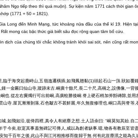
Nhâm Ngọ tiếp theo thì quá muộn). Sự kiện năm 1771 cách thời gian 
khớp (1771 + 50 = 1821).
 Gia Long đến Minh Mạng, tức khoảng nửa đầu của thế kỉ 19. Hiện tạ
ên. Rất mong các bậc thức giả biết sâu đọc rộng quan tâm bổ cứu.
n dịch của chúng tôi chắc không tránh khỏi sai sót, nên cũng rất mo
臨于海突起鹿峙山,五嶺迤邐橫插,如飛鳳翅黏(1)頭起石山一嵿.狀如覆鐘
,鍾一金匾曰仙山寺,蹤跡未古.峒廣十餘尺,長二十尺,高稱之,設佛像,一背
後峒也.從左右竇燭行可出前峒,高廣較勝後峒.脊上硬石稍加斧斵磚隙,並用
雲山寺.屋瓦漸漸剝落,石色皺古不甚鮮麗,年久無復修理也.峒口高與脊等,
,如飛如沿,徙倚四裡,真令人有絕塵之想.土人語余曰: “峒莫知其始.自二
百年于今矣,欲寔其事蓋無碑記可傳人,咸以為創者缺事.噫,物各有教辰至皆
又安知千百年之後,此山不與江河相推移而復歸于無.何有此豈塵泯之能為久