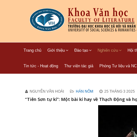
Trang chủ
Giới thiệu
Đào tạo
Nghiên cứu
Hội t
Tin tức - Hoạt động
Thư viện tác giả
Phòng Tư liệu và N
NGUYỄN VĂN HOÀI
HÁN NÔM
25 THÁNG 3 2025
“Tiên Sơn tự kí”: Một bài kí hay về Thạch Động và h