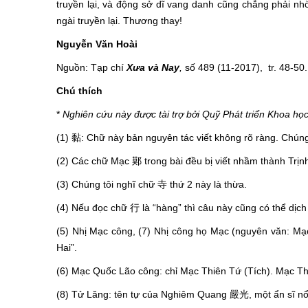
truyền lại, và động sở dĩ vang danh cũng chẳng phải nhờ
ngài truyền lại. Thương thay!
Nguyễn Văn Hoài
Nguồn: Tạp chí
Xưa và Nay
,
số 489 (11-2017), tr. 48-50.
Chú thích
*
Nghiên cứu này được tài trợ bởi Quỹ Phát triển Khoa h
(1) 黏: Chữ này bản nguyên tác viết không rõ ràng. Chúng
(2) Các chữ Mạc 鄚 trong bài đều bị viết nhầm thành Trịnh
(3) Chúng tôi nghĩ chữ 寺 thứ 2 này là thừa.
(4) Nếu đọc chữ 行 là “hàng” thì câu này cũng có thể dịch 
(5) Nhị Mạc công, (7) Nhị công họ Mạc (nguyên văn: Mạc 
Hai”.
(6) Mạc Quốc Lão công: chỉ Mạc Thiên Tứ (Tích). Mạc T
(8) Tử Lăng: tên tự của Nghiêm Quang 嚴光, một ẩn sĩ nổ