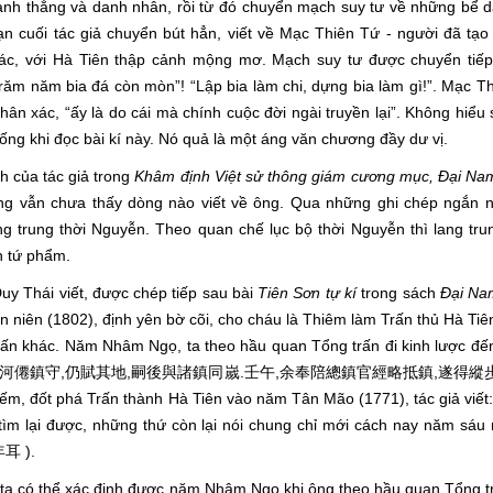
danh thắng và danh nhân, rồi từ đó chuyển mạch suy tư về những bể d
oạn cuối tác giả chuyển bút hẳn, viết về Mạc Thiên Tứ - người đã tạ
c, với Hà Tiên thập cảnh mộng mơ. Mạch suy tư được chuyển tiếp 
trăm năm bia đá còn mòn”! “Lập bia làm chi, dựng bia làm gì!”. Mạc T
hân xác, “ấy là do cái mà chính cuộc đời ngài truyền lại”. Không hiểu
Tống khi đọc bài kí này. Nó quả là một áng văn chương đầy dư vị.
ch của tác giả trong
Khâm định Việt sử thông giám cương mục, Đại Nam
g vẫn chưa thấy dòng nào viết về ông. Qua những ghi chép ngắn n
g trung thời Nguyễn. Theo quan chế lục bộ thời Nguyễn thì lang tru
h tứ phẩm.
uy Thái viết, được chép tiếp sau bài
Tiên Sơn tự kí
trong sách
Đ
ại Na
n niên (1802), định yên bờ cõi, cho cháu là Thiêm làm Trấn thủ Hà Tiê
rấn khác. Năm Nhâm Ngọ, ta theo hầu quan Tổng trấn đi kinh lược đến
,大定,以孫添為河僊鎮守,仍賦其地,嗣後與諸鎮同嵗.壬午,余奉陪總鎮官經略抵鎮,遂得縱步
ếm, đốt phá Trấn thành Hà Tiên vào năm Tân Mão (1771), tác giả viết
tìm lại được, những thứ còn lại nói chung chỉ mới cách nay năm sá
 ).
 ta có thể xác định được năm Nhâm Ngọ khi ông theo hầu quan Tổng tr