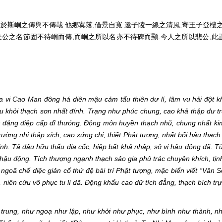
志於斯峒之傳與不傳哉.他鄕寞落,借景自寬.邀子陵一線之清風;寄王子登樓之
.夫公之名節固不待峒而傳,而峒之所以名亦不待碑而顯.今人之所以悲公,此
ịa vi Cao Man đông há diên mậu cảm tẩu thiên dư lí, lâm vu hải đột kh
đầu khởi thạch sơn nhất đính. Trạng như phúc chung, cao khả thập dư t
ch đặng điệp cấp dĩ thướng. Động môn huyền thạch nhũ, chung nhất kim
trường nhị thập xích, cao xứng chi, thiết Phật tượng, nhất bối hậu thạc
đính. Tả đậu hữu thấu địa cốc, hiệp bất khả nhập, sở vị hậu động dã. T
hậu động. Tích thượng ngạnh thạch sảo gia phủ trác chuyên khích, tịn
dĩ ngoã chế diệc giản cổ thứ đệ bài trí Phật tượng, mặc biển viết “Vân 
ệ, niên cửu vô phục tu lí dã. Động khẩu cao dữ tích đẳng, thạch bích tr
a trung, như ngoạ như lập, như khởi như phục, như bình như thành, n