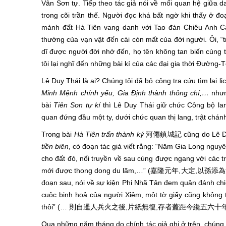
Vân Sơn tự. Tiếp theo tác giả nói về mối quan hệ giữa 
trong cõi trần thế. Người đọc khá bất ngờ khi thấy ở đ
mảnh đất Hà Tiên vang danh với Tao đàn Chiêu Anh Cá
thường của vạn vật đến cái còn mất của đời người. Ôi, “
dĩ được người đời nhớ đến, họ tên không tan biến cùng t
tôi lại nghĩ đến những bài kí của các đại gia thời Đường-
Lê Duy Thái là ai? Chúng tôi đã bỏ công tra cứu tìm lai lị
Minh Mệnh chính yếu, Gia Định thành thông chí,…
nhưn
bài
Tiên Sơn tự kí
thì Lê Duy Thái giữ chức Công bộ lan
quan đứng đầu một ty, dưới chức quan thị lang, trật chán
Trong bài
Hà Tiên trấn thành ký
河僊鎮城記
cũng do Lê D
ti
ề
n biên
,
có đoạn tác giả viết rằng: “Năm Gia Long nguyê
cho đất đó, nối truyền về sau cùng được ngang với các t
mới được thong dong du lãm,…” (嘉隆元年
đoạn sau, nói về sự kiện Phi Nhã Tân đem quân đánh chi
cuộc binh hoả của người Xiêm, một tờ giấy cũng không 
thôi” (… 則自暹人兵火之後,片紙無復,存者蓋距今纔五六十年耳
Qua những năm tháng do chính tác giả ghi ở trên, chúng