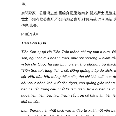
傳.
余聞鄚家二公世濟忠義,國凶身竄,避地南來,開拓斯土.是豈
世之下知有鄚公也可,不知有鄚公也可.碑何為哉,碑何為哉
傳也.悲夫.
PHIÊN ÂM:
Tiên Sơn tự kí
Tiên Sơn tự tại Hà Tiên Trấn thành chi tây tam lí hứa. Đ
sơn, ngũ lĩnh dĩ lị hoành tháp, như phi phượng xí niêm 
vi bội chi. Cước hạ sảo bình giả vi tăng phòng, hữu thạ
“Tiên Sơn tự”, tung tích vị cổ. Động quảng thập dư xích, 
tiệt. Hữu đậu hữu thông thiên cốc, thê chi khả xuất sơn 
đậu chúc hành khả xuất tiền động, cao quảng giảo thắng 
bản cái tắc trung cấu nhất tự tam gian, tứ vi dĩ bản cái 
ngoã tiệm tiệm bác lạc, thạch sắc trứu cổ bất thậm tiên l
khả hạ tiền.
Lâm thương hải nhất bích vạn lí, đảo tự xuất một yên b