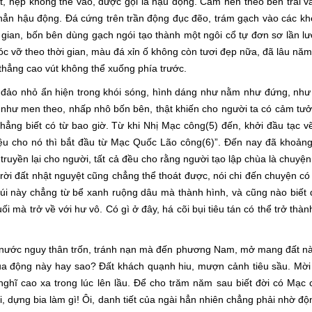
t, hẹp không thể vào, được gọi là hậu động. Cầm nến theo bên trái v
 hẳn hậu động. Đá cứng trên trần động đục đẽo, trám gạch vào các k
gian, bốn bên dùng gạch ngói tạo thành một ngôi cổ tự đơn sơ lần lư
óc vỡ theo thời gian, màu đá xỉn ố không còn tươi đẹp nữa, đã lâu năm
thẳng cao vút không thể xuống phía trước.
n đảo nhỏ ẩn hiện trong khói sóng, hình dáng như nằm như đứng, nh
 như men theo, nhấp nhô bốn bên, thật khiến cho người ta có cảm tưở
chẳng biết có từ bao giờ. Từ khi Nhị Mạc công(5) đến, khởi đầu tạc 
iệu cho nó thì bắt đầu từ Mạc Quốc Lão công(6)”. Đến nay đã khoản
truyền lại cho người, tất cả đều cho rằng người tạo lập chùa là chuyện
trời đất nhật nguyệt cũng chẳng thể thoát được, nói chi đến chuyện có
úi này chẳng từ bể xanh ruộng dâu mà thành hình, và cũng nào biết
 mà trở về với hư vô. Có gì ở đây, há cõi bụi tiêu tán có thể trở thàn
, nước nguy thân trốn, tránh nạn mà đến phương Nam, mở mang đất nà
i của động này hay sao? Đất khách quạnh hiu, mượn cảnh tiêu sầu. Mờ
nghĩ cao xa trong lúc lên lầu. Để cho trăm năm sau biết đời có Mạc
, dựng bia làm gì! Ôi, danh tiết của ngài hẳn nhiên chẳng phải nhờ đ