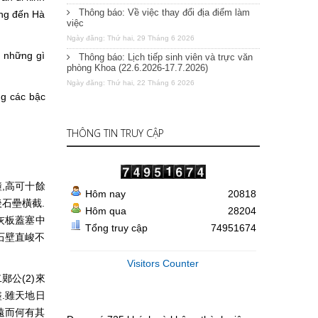
Thông báo: Về việc thay đổi địa điểm làm
ông đến Hà
việc
Ngày đăng: Thứ hai, 29 Tháng 6 2026
i những gì
Thông báo: Lịch tiếp sinh viên và trực văn
phòng Khoa (22.6.2026-17.7.2026)
Ngày đăng: Thứ hai, 22 Tháng 6 2026
ng các bậc
THÔNG TIN TRUY CẬP
,高可十餘
Hôm nay
20818
後石壘橫截.
Hôm qua
28204
灰板蓋塞中
Tổng truy cập
74951674
石壁直峻不
Visitors Counter
鄚公(2)來
盡.雖天地日
遠而何有其