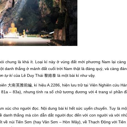
nói chung là khá ít. Loại kí này ở vùng đất mới phương Nam lại càng
 một danh thắng ở mảnh đất cuối trời Nam thật là đáng quý, và càng đá
ơn tự kí
của Lê Duy Thái 黎維泰 là một bài kí như vậy.
biên
大南英雅前編, kí hiệu A.2286, hiện lưu trữ tại Viện Nghiên cứu Há
g 81a – 83a), nhưng tính ra số chữ tương đương với 4 trang vì phần đ
cảm xúc cho người đọc. Nội dung bài kí hết sức uyển chuyển. Tuy là mộ
 về danh thắng mà còn dẫn dắt người đọc đến với con người và với nh
tiết về núi Tiên Sơn (hay Vân Sơn – Hòn Mây), về Thạch Động với Tiên