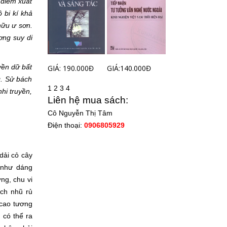
ỷ điểm xuất
 bi kí khả
hữu ư sơn.
ơng suy di
uyền dữ bất
GIÁ: 190.000Đ
GIÁ:140.000Đ
g. Sử bách
1
2
3
4
nhi truyền,
Liên hệ mua sách:
Cô Nguyễn Thị Tâm
Điện thoại:
0906805929
dải cỏ cây
, như dáng
ng, chu vi
ạch nhũ rủ
 cao tương
 có thể ra