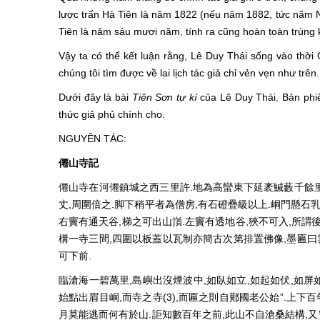
lược trấn Hà Tiên là năm 1822 (nếu năm 1882, tức năm 
Tiên là năm sáu mươi năm, tính ra cũng hoàn toàn trùng 
Vậy ta có thể kết luận rằng, Lê Duy Thái sống vào thời
chúng tôi tìm được về lai lịch tác giả chỉ vẻn vẹn như tr
Dưới đây là bài
Tiên Sơn tự kí
của Lê Duy Thái. Bản phiê
thức giả phủ chính cho.
NGUYÊN TÁC:
僊山寺記
僊山寺在河僊鎮城之西三里許.地為高蠻東下延袤鰔藪千餘里,
丈,周圍倍之.脚下稍平者為僧房,有石磴疊級以上.峒門懸石乳
右竇有通天谷,梯之可出山嵿.左竇有透地谷,狹不可入,所謂
構一寺三間,四圍以板蓋以瓦制亦簡古次第排置佛像,墨匾曰
可下前.
臨滄海一碧萬里,島嶼出沒煙波中,如臥如立,如起如伏,如屏如城
始點出眉目峒,而寺之寺(3),而匾之則自鄚國老公始”.上下
月莫能逃而何有於山.詎知數百年之前,此山不自滄桑結構,