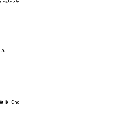
h cuộc đời
.26
ệt là “Ông