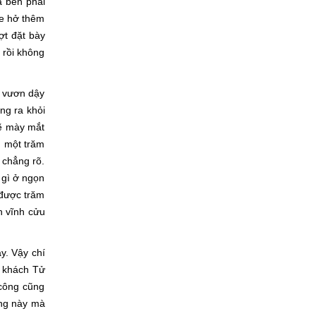
à bên phải
he hở thêm
ợt đặt bày
 rồi không
ư vươn dậy
ng ra khỏi
vẽ mày mắt
g một trăm
 chẳng rõ.
 gì ở ngọn
 được trăm
h vĩnh cửu
y. Vậy chí
i khách Tử
 công cũng
ộng này mà