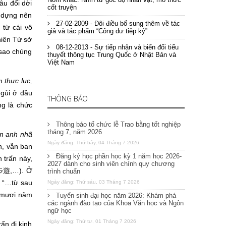
âu đổi dời
cốt truyện
o dựng nên
27-02-2009 - Đôi điều bổ sung thêm về tác
từ cái vô
giả và tác phẩm “Công dư tiệp ký”
hiên Tứ sở
08-12-2013 - Sự tiếp nhận và biến đổi tiểu
 sao chúng
thuyết thông tục Trung Quốc ở Nhật Bản và
Việt Nam
 thực lục,
gủi ở đầu
THÔNG BÁO
ng là chức
Thông báo tổ chức lễ Trao bằng tốt nghiệp
tháng 7, năm 2026
m anh nhã
Ngày đăng: Thứ bảy, 04 Tháng 7 2026
n, vẫn ban
Đăng ký học phần học kỳ 1 năm học 2026-
 trấn này,
2027 dành cho sinh viên chính quy chương
遊,…). Ở
trình chuẩn
: “…từ sau
Ngày đăng: Thứ sáu, 03 Tháng 7 2026
u mươi năm
Tuyển sinh đại học năm 2026: Khám phá
các ngành đào tạo của Khoa Văn học và Ngôn
ngữ học
Ngày đăng: Thứ tư, 01 Tháng 7 2026
ấn đi kinh