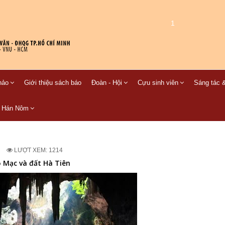
1
hảo
Giới thiệu sách báo
Đoàn - Hội
Cựu sinh viên
Sáng tác &
C Hán Nôm
LƯỢT XEM: 1214
ọ Mạc và đất Hà Tiên