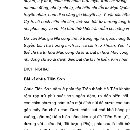
duyên, tỉ ỷ tứ lí, chân linh nhân hữu tuyệt trần chi tưởn
mi mục động, nhi tự chi tự, nhi biển chi tắc tự Mạc Quốc
truyền nhân, hàm dĩ vi sáng giả khuyết sự. Y, vật các hữu
Cự tri sổ bách niên chi tiền, thử sơn bất tự thương tang 
nhi phục quy vu vô. Hà hữu thử khởi trần mẫn chi năng vi 
Dư văn Mạc gia Nhị công thế tế trung nghĩa, quốc hung thân
truyền tai. Tha hương mịch lạc, tá cảnh tự khoan. Yêu T
thế chi hạ tri hữu Mạc công dã khả, bất tri hữu Mạc công dã
nhi động chi sở dĩ danh diệc bất đãi bi nhi hiển. Kim nhân 
DỊCH NGHĨA:
Bài kí chùa Tiên Sơn
Chùa Tiên Sơn nằm ở phía tây Trấn thành Hà Tiên khoản
rậm rạp trù phú suốt hơn ngàn dặm, ra đến biển nổi l
con chim phượng bám trên một đỉnh núi đá vươn cao tung
gấp mấy lần chiều cao. Dưới chân núi chỗ khá bằng ph
xuống, gắn một tấm biển bằng kim loại đề “Tiên Sơn tự”,
đương với chiều dài, đặt tượng Phật, phía sau là một bứ