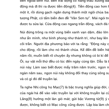
bên ngoài đỉnh núi. Bên trái động có hang thấu xuống đấ
động mà đi thì ra được tiền động(4). Tiền động cao hơn
một ít, rồi dùng gạch ngăn dựng thành một ngôi chùa ba 
tượng Phật, có tấm biển đen đề “Vân Sơn tự”. Mái ngói tr
được tu sửa lại. Cửa động cao ngang trần động, vách đá 
Núi đứng trông ra một vùng biển xanh vạn dặm, đảo lớ
như ẩn mình, như bình phong như thành trì, như bay lên
cõi trần. Người địa phương bảo với ta rằng: “Động này 
cho động, rồi làm cho nó thành chùa. Kế đến đề biển h
năm rồi, muốn biết rõ chuyện ấy nhưng không có bi kí để 
Ôi, sự vật mỗi thứ đều có lúc đến ngày cùng tận. Dẫu là 
núi này. Làm sao biết được mấy trăm năm trước, ngọn n
ngàn năm sau, ngọn núi này không đổi thay cùng sông suối
và có gì đó để truyền lại.
Ta nghe Nhị công họ Mạc(7) là bậc trung nghĩa giúp đời
của ngài há để vào việc truyền lại với không truyền lạ
Lăng(8) hưởng một làn gió mát; gửi bậc Vương tử(9) ý 
được, không biết có Mạc công cũng được. Lập bia làm chi