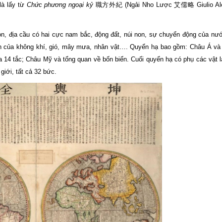
là lấy từ
Chức phương ngoại kỷ
職方外紀 (Ngải Nho Lược 艾儒略 Giulio Alen
ròn, địa cầu có hai cực nam bắc, động đất, núi non, sự chuyển động của nướ
huyển của không khí, gió, mây mưa, nhân vật…. Quyển hạ bao gồm: Châu Á v
a 14 tắc; Châu Mỹ và tổng quan về bốn biển. Cuối quyển hạ có phụ các vật l
giới, tất cả 32 bức.