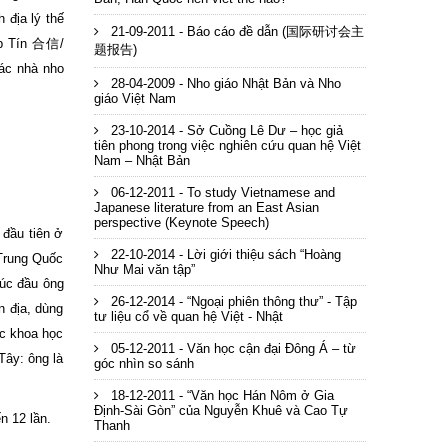
 địa lý thế
21-09-2011 - Báo cáo đề dẫn (国际研讨会主
ợp Tín 合信/
题报告)
ác nhà nho
28-04-2009 - Nho giáo Nhật Bản và Nho
giáo Việt Nam
23-10-2014 - Sở Cuồng Lê Dư – học giả
tiên phong trong việc nghiên cứu quan hệ Việt
Nam – Nhật Bản
06-12-2011 - To study Vietnamese and
Japanese literature from an East Asian
perspective (Keynote Speech)
 đầu tiên ở
22-10-2014 - Lời giới thiệu sách “Hoàng
 Trung Quốc
Như Mai văn tập”
Lúc đầu ông
26-12-2014 - “Ngoại phiên thông thư” - Tập
 địa, dùng
tư liệu cổ về quan hệ Việt - Nhật
ức khoa học
05-12-2011 - Văn học cận đại Đông Á – từ
Tây: ông là
góc nhìn so sánh
18-12-2011 - “Văn học Hán Nôm ở Gia
Định-Sài Gòn” của Nguyễn Khuê và Cao Tự
n 12 lần.
Thanh