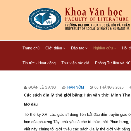
Trang chủ
Giới thiệu
Đào tạo
Nghiên cứu
Hội t
Tin tức - Hoạt động
Thư viện tác giả
Phòng Tư liệu và N
ĐOÀN LÊ GIANG
HÁN NÔM
06 THÁNG 8 2025
Các sách địa lý thế giới bằng Hán văn thời Minh Th
Mở đầu
Từ thế kỷ XVI các giáo sĩ dòng Tên bắt đầu đến truyền giáo ở
học của phương Tây, chủ yếu là các tri thức thời Phục hưng, tr
viết này chúng tôi giới thiệu các sách địa lý thế giới viết b