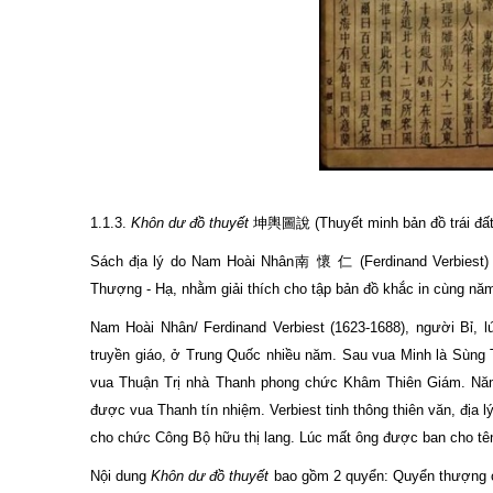
1.1.3.
Khôn dư đồ thuyết
坤輿圖說 (Thuyết minh bản đồ trái đấ
Sách địa lý do Nam Hoài Nhân南 懷 仁 (Ferdinand Verbiest) 
Thượng - Hạ, nhằm giải thích cho tập bản đồ khắc in cùng nă
Nam Hoài Nhân/ Ferdinand Verbiest (1623-1688), người Bỉ,
truyền giáo, ở Trung Quốc nhiều năm. Sau vua Minh là Sùng 
vua Thuận Trị nhà Thanh phong chức Khâm Thiên Giám. Năm
được vua Thanh tín nhiệm. Verbiest tinh thông thiên văn, đị
cho chức Công Bộ hữu thị lang. Lúc mất ông được ban cho tê
Nội dung
Khôn dư đồ thuyết
bao gồm 2 quyển: Quyển thượng ch