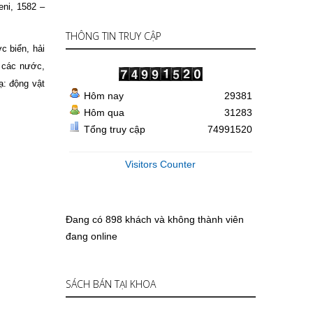
i, 1582 –
THÔNG TIN TRUY CẬP
c biển, hải
à các nước,
ạ: động vật
Hôm nay
29381
Hôm qua
31283
Tổng truy cập
74991520
Visitors Counter
Đang có 898 khách và không thành viên
đang online
SÁCH BÁN TẠI KHOA