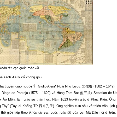
Khôn dư vạn quốc toàn đồ
sách địa lý cổ không ghi)
là nhà truyền giáo người Ý Giulio Aleni/ Ngải Nho Lược 艾儒略 (1582 – 1649),
Diego de Pantoja (1575 – 1620) và Hùng Tam Bạt 熊三拔/ Sebatian de Urs
 ở Áo Môn, làm giáo sư thần học. Năm 1613 truyền giáo ở Phúc Kiến. Ông n
 Tây” (Tây lai Khổng Tử 西来孔子). Ông nghiên cứu sâu về thiên văn, lịch 
ý thế giới tiếp theo
Khôn dư vạn quốc toàn đồ
của Lợi Mã Đậu nói ở trên.