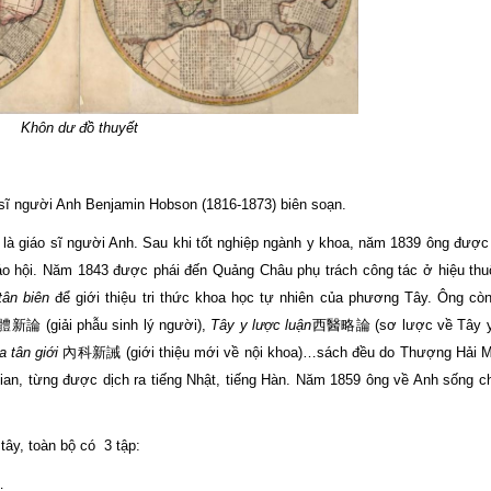
Khôn dư đồ thuyết
 sĩ người Anh Benjamin Hobson (1816-1873) biên soạn.
 là giáo sĩ người Anh. Sau khi tốt nghiệp ngành y khoa, năm 1839 ông đượ
iáo hội. Năm 1843 được phái đến Quảng Châu phụ trách công tác ở hiệu th
tân biên
để giới thiệu tri thức khoa học tự nhiên của phương Tây. Ông cò
新論 (giải phẫu sinh lý người),
Tây y lược luận
西醫略論 (sơ lược về Tây y
a tân giới
內科新誡 (giới thiệu mới về nội khoa)…sách đều do Thượng Hải M
gian, từng được dịch ra tiếng Nhật, tiếng Hàn. Năm 1859 ông về Anh sống c
tây, toàn bộ có 3 tập:
…