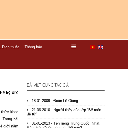
 Dịch thuật
Thông báo
BÀI VIẾT CÙNG TÁC GIẢ
hế kỷ XIX
18-01-2009 - Đoàn Lê Giang
21-06-2010 - Người thầy của lớp “Bế môn
i thức khoa
đệ tử”
. Trong bài
31-01-2013 - Tên riêng Trung Quốc, Nhật
hế giới năm
Bản, Hàn Quốc nên viết thế nào?