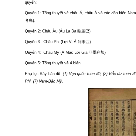
quyển:
Quyển 1: Tổng thuyết về châu Á, châu Á và các đảo biển
各島).
Quyển 2: Châu Âu (Âu La Ba 歐羅巴)
Quyển 3: Châu Phi (Lợi Vị Á 利未亞)
Quyển 4: Châu Mỹ (Á Mặc Lợi Gia 亞墨利加)
Quyển 5: Tổng thuyết về 4 biển.
Phụ lục Bảy bản đồ:
(1) Vạn quốc toàn đồ, (2) Bắc dư toàn đ
Phi, (7) Nam-Bắc Mỹ.