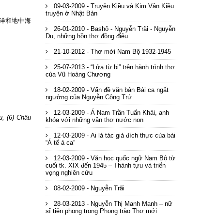
09-03-2009 - Truyện Kiều và Kim Vân Kiều
truyện ở Nhật Bản
亞細亞,南洋和地中海
26-01-2010 - Bashô - Nguyễn Trãi - Nguyễn
Du, những hồn thơ đồng điệu
21-10-2012 - Thơ mới Nam Bộ 1932-1945
25-07-2013 - “Lửa từ bi” trên hành trình thơ
của Vũ Hoàng Chương
18-02-2009 - Vấn đề văn bản Bài ca ngất
ngưởng của Nguyễn Công Trứ
12-03-2009 - Á Nam Trần Tuấn Khải, anh
u, (6) Châu
khóa với những vần thơ nước non
12-03-2009 - Ai là tác giả đích thực của bài
“Á tế á ca”
12-03-2009 - Văn học quốc ngữ Nam Bộ từ
cuối tk. XIX đến 1945 – Thành tựu và triển
vọng nghiên cứu
08-02-2009 - Nguyễn Trãi
28-03-2013 - Nguyễn Thị Manh Manh – nữ
sĩ tiên phong trong Phong trào Thơ mới