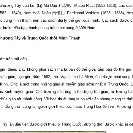
vẽ phương Tây của Lợi (Lị) Mã Đậu 利瑪竇/ Mateo Ricci (1552-1610), các sách
1582 – 1649), Nam Hoài Nhân 南懷仁/ Ferdinand Verbiest (1623 - 1688), H
 cũng hình thành nên các sách địa lý thế giới của mình. Các sách được c
án, bước đầu tạo thành phong trào khai sáng ở Việt Nam.
ả phương Tây và Trung Quốc thời Minh Thanh
rên trái đất)
ới thiệu. Đây không phải sách mà là bản đồ thế giới, tấm bản đồ thế giới
yền giáo, học giả. Năm 1582, thời Vạn Lịch nhà Minh, ông được phái sang
inh. Ông là một trong những giáo sĩ truyền giáo sớm nhất ở Trung Quốc. 
inh truyền giáo. Chủ trương của ông là tôn trọng tôn giáo, tư tưởng bản
chúa giáo rất thành công. Về học thuật, ông là người tiên phong mang tri th
.. Đồng thời cũng là người giới thiệu học thuật Trung Hoa đến với Phương 
g Tây lần đầu tiên được giới thiệu ở Trung Quốc, đương thời được khắc in đế