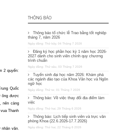
THÔNG BÁO
Thông báo tổ chức lễ Trao bằng tốt nghiệp
tháng 7, năm 2026
Ngày đăng: Thứ bảy, 04 Tháng 7 2026
Đăng ký học phần học kỳ 1 năm học 2026-
2027 dành cho sinh viên chính quy chương
trình chuẩn
Ngày đăng: Thứ sáu, 03 Tháng 7 2026
m 2 quyển:
Tuyển sinh đại học năm 2026: Khám phá
các ngành đào tạo của Khoa Văn học và Ngôn
ngữ học
Trung Quốc
Ngày đăng: Thứ tư, 01 Tháng 7 2026
69 ông được
Thông báo: Về việc thay đổi địa điểm làm
việc
, nên càng
Ngày đăng: Thứ hai, 29 Tháng 6 2026
c vua Thanh
Thông báo: Lịch tiếp sinh viên và trực văn
phòng Khoa (22.6.2026-17.7.2026)
Ngày đăng: Thứ hai, 22 Tháng 6 2026
ý nhân văn.