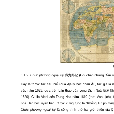
1.1.2.
Chức phương ngoại kỷ
職方外紀 (Ghi chép những điều mà 
Đây là trước tác tiêu biểu của địa lý học châu Âu, tác giả 
vào năm 1623, dựa trên bản thảo của Long Địch Ngã 龐迪我/ 
1620). Giulio Aleni đến Trung Hoa năm 1610 (thời Vạn Lịch),
nhà Hán học uyên bác, được xưng tụng là “Khổng Tử phương
Chức phương ngoại kỷ
là công trình thứ hai giới thiệu địa l