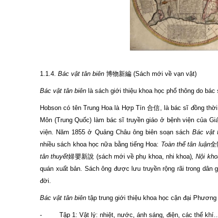
1.1.4.
Bác vật tân biên
博物新編 (Sách mới về vạn vật)
Bác vật tân biên
là sách giới thiệu khoa học phổ thông do bác
Hobson có tên Trung Hoa là Hợp Tín 合信, là bác sĩ đồng thời
Môn (Trung Quốc) làm bác sĩ truyền giáo ở bệnh viện của G
viện. Năm 1855 ở Quảng Châu ông biên soạn sách
Bác vật 
nhiều sách khoa học nữa bằng tiếng Hoa:
Toàn thể tân luận
全體
tân thuyết
婦嬰新說 (sách mới về phụ khoa, nhi khoa)
, Nội kho
quán xuất bản. Sách ông được lưu truyền rộng rãi trong dân 
đời.
Bác vật tân biên
tập trung giới thiệu khoa học cận đại Phương 
- Tập 1: Vật lý: nhiệt, nước, ánh sáng, điện, các thể khí