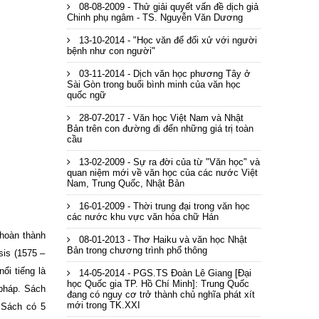
08-08-2009 - Thử giải quyết vấn đề dịch giả
Chinh phụ ngâm - TS. Nguyễn Văn Dương
13-10-2014 - "Học văn để đối xử với người
bệnh như con người"
03-11-2014 - Dịch văn học phương Tây ở
Sài Gòn trong buổi bình minh của văn học
quốc ngữ
28-07-2017 - Văn học Việt Nam và Nhật
Bản trên con đường đi đến những giá trị toàn
cầu
13-02-2009 - Sự ra đời của từ "Văn học" và
quan niệm mới về văn học của các nước Việt
Nam, Trung Quốc, Nhật Bản
16-01-2009 - Thời trung đại trong văn học
các nước khu vực văn hóa chữ Hán
 hoàn thành
08-01-2013 - Thơ Haiku và văn học Nhật
Bản trong chương trình phổ thông
is (1575 –
ổi tiếng là
14-05-2014 - PGS.TS Đoàn Lê Giang [Đại
học Quốc gia TP. Hồ Chí Minh]: Trung Quốc
pháp. Sách
đang có nguy cơ trở thành chủ nghĩa phát xít
mới trong TK.XXI
 Sách có 5