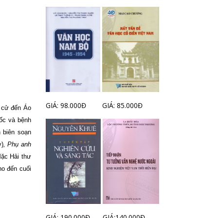
GIÁ: 98.000Đ
GIÁ: 85.000Đ
c cử đến Áo
uốc và bệnh
n biên soạn
)
, Phụ anh
ặc Hải thư
ho đến cuối
GIÁ: 190.000Đ
GIÁ:140.000Đ