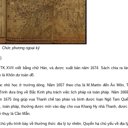
Chức phương ngoại kỷ
t)
TK.XVII viết bằng chữ Hán, và được xuất bản năm 1674. Sách chia ra là
m là
Khôn dư toàn đồ.
 lúc nhỏ học ở trường dòng. Năm 1657 theo cha là M.Martin đến Áo Môn, 
Trinh đưa ông về Bắc Kinh phụ trách việc lịch pháp và toán pháp. Năm 16
 1675 ông giúp vua Thanh chế tạo pháo và bình được loạn Ngô Tam Quế
a lý, toán pháp, thường được mời vào dạy cho vua Khang Hy nhà Thanh, đượ
n thụy là Cần Mẫn.
ủ yếu trình bày về thường thức địa lý tự nhiên, Quyển hạ chủ yếu về địa l