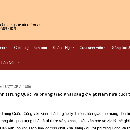
1
hảo
Giới thiệu sách báo
Đoàn - Hội
Cựu sinh viên
Sáng tác &
C Hán Nôm
LƯỢT XEM: 1856
anh (Trung Quốc) và phong trào Khai sáng ở Việt Nam nửa cuối t
 Trung Quốc. Cùng với Kinh Thánh, giáo lý Thiên chúa giáo, họ mang đến tr
ong đó quan trọng nhất là tri thức về y khoa, thiên văn học và địa lý thế giới
ằng Hán văn, những sách này có tính chất khai sáng đối với phương Đông về t