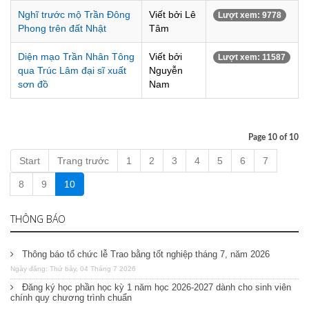
Nghĩ trước mộ Trần Đông
Viết bởi Lê
Lượt xem: 9778
Phong trên đất Nhật
Tâm
Diện mạo Trần Nhân Tông
Viết bởi
Lượt xem: 11587
qua Trúc Lâm đại sĩ xuất
Nguyễn
sơn đồ
Nam
Page 10 of 10
Start
Trang trước
1
2
3
4
5
6
7
8
9
10
THÔNG BÁO
Thông báo tổ chức lễ Trao bằng tốt nghiệp tháng 7, năm 2026
Ngày đăng: Thứ bảy, 04 Tháng 7 2026
Đăng ký học phần học kỳ 1 năm học 2026-2027 dành cho sinh viên
chính quy chương trình chuẩn