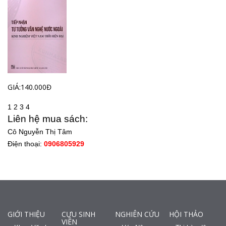
GIÁ:140.000Đ
1
2
3
4
Liên hệ mua sách:
Cô Nguyễn Thị Tâm
Điện thoại:
0906805929
GIỚI THIỆU
CỰU SINH
NGHIÊN CỨU
HỘI THẢO
VIÊN