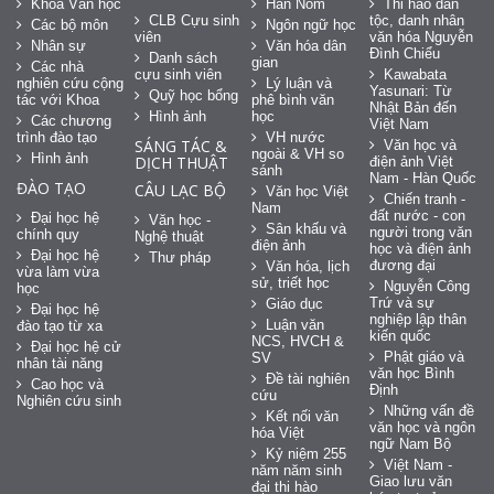
Khoa Văn học
Hán Nôm
Thi hào dân
CLB Cựu sinh
tộc, danh nhân
Các bộ môn
Ngôn ngữ học
viên
văn hóa Nguyễn
Nhân sự
Văn hóa dân
Đình Chiểu
Danh sách
gian
Các nhà
cựu sinh viên
Kawabata
nghiên cứu cộng
Lý luận và
Yasunari: Từ
Quỹ học bổng
tác với Khoa
phê bình văn
Nhật Bản đến
Hình ảnh
học
Các chương
Việt Nam
trình đào tạo
VH nước
SÁNG TÁC &
Văn học và
ngoài & VH so
Hình ảnh
DỊCH THUẬT
điện ảnh Việt
sánh
Nam - Hàn Quốc
ĐÀO TẠO
CÂU LẠC BỘ
Văn học Việt
Chiến tranh -
Nam
đất nước - con
Đại học hệ
Văn học -
Sân khấu và
người trong văn
chính quy
Nghệ thuật
điện ảnh
học và điện ảnh
Đại học hệ
Thư pháp
đương đại
Văn hóa, lịch
vừa làm vừa
sử, triết học
Nguyễn Công
học
Trứ và sự
Giáo dục
Đại học hệ
nghiệp lập thân
Luận văn
đào tạo từ xa
kiến quốc
NCS, HVCH &
Đại học hệ cử
Phật giáo và
SV
nhân tài năng
văn học Bình
Đề tài nghiên
Cao học và
Định
cứu
Nghiên cứu sinh
Những vấn đề
Kết nối văn
văn học và ngôn
hóa Việt
ngữ Nam Bộ
Kỷ niệm 255
Việt Nam -
năm năm sinh
Giao lưu văn
đại thi hào