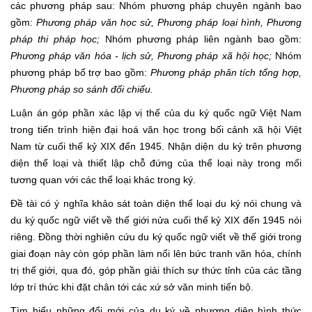
các phương pháp sau: Nhóm phương pháp chuyên ngành bao
gồm:
Phương pháp văn học sử, Phương pháp loại hình,
Phương
pháp thi pháp học;
Nhóm phương pháp liên ngành bao gồm:
Phương pháp
văn hóa - lịch sử,
Phương pháp xã hội học;
Nhóm
phương pháp bổ trợ bao gồm:
Phương pháp phân
tích tổng hợp,
Phương pháp
so sánh đối chiếu
.
Luận án góp phần xác lập vị thế của du ký quốc ngữ Việt Nam
trong tiến trình hiện đại hoá văn học trong bối cảnh xã hội Việt
Nam từ cuối thế kỷ XIX đến 1945. Nhận diện du ký trên phương
diện thể loại và thiết lập chỗ đứng của thể loại này trong mối
tương quan với các thể loại khác trong ký.
Đề tài có ý nghĩa khảo sát toàn diện thể loại du ký nói chung và
du ký quốc ngữ viết về thế giới nửa cuối thế kỷ XIX đến 1945 nói
riêng. Đồng thời nghiên cứu du ký quốc ngữ viết về thế giới trong
giai đoạn này còn góp phần làm nổi lên bức tranh văn hóa, chính
trị thế giới, qua đó, góp phần giải thích sự thức tỉnh của các tầng
lớp trí thức khi đặt chân tới các xứ sở văn minh tiến bộ.
Tìm hiểu những đổi mới của du ký về phương diện hình thức