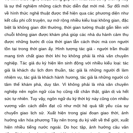
là sự thể nghiệm những cách thức diễn đạt mới mẻ. Sự đổi mới
về hình thức nghệ thuật được thể hiện qua các phương diện như
kết cấu phi cốt truyện, sự mở rộng nhiều kiểu loại không gian, đặc
biệt là không gian đời thường, thời gian tường thuật gắn liền với
chuỗi không gian được khám phá giúp các nhà du hành cảm thụ
được những bước đi của thời gian lẫn cách thức mà con người
tồn tại trong thời gian ấy. Hình tượng tác giả - người trần thuật
mang tính chất giao thời khi họ không phải là nhà văn chuyên
nghiệp. Tác giả du ký hiện lên sinh động với nhiều kiểu loại: tác
giả là khách du lịch đơn thuần, tác giả là những người đi làm
nhiệm vụ, tác giả là khách hành hương, tác giả là những người có
tâm thế khám phá, duy tân. Vì không phải là nhà văn chuyên
nghiệp nên ngôn ngữ của họ cũng rất chân thật, giản dị và hết
sức tự nhiên. Tuy vậy, ngôn ngữ du ký thời kỳ này cũng còn nhiều
vương vấn cách diễn đạt cũ như một hệ quả tất yếu của sự
chuyển giao lịch sử. Xuất hiện trong giai đoạn giao thời, ảnh
hưởng văn hóa phương Tây nên trong du ký viết về thế giới, xuất
hiện nhiều tiếng nước ngoài. Do học tập, ảnh hưởng câu văn