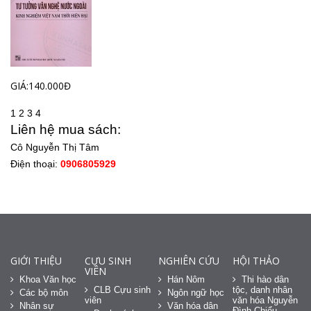
GIÁ:140.000Đ
1
2
3
4
Liên hệ mua sách:
Cô Nguyễn Thị Tâm
Điện thoại:
0906805929
GIỚI THIỆU
CỰU SINH
NGHIÊN CỨU
HỘI THẢO
VIÊN
Khoa Văn học
Hán Nôm
Thi hào dân
CLB Cựu sinh
tộc, danh nhân
Các bộ môn
Ngôn ngữ học
viên
văn hóa Nguyễn
Nhân sự
Văn hóa dân
Đình Chiểu