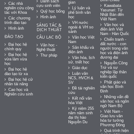
Danh sách
gian
Các nhà
cựu sinh viên
Kawabata
nghiên cứu cộng
Lý luận và
Yasunari: Từ
Quỹ học bổng
tác với Khoa
phê bình văn
Nhật Bản đến
Hình ảnh
học
Các chương
Việt Nam
trình đào tạo
VH nước
SÁNG TÁC &
Văn học và
ngoài & VH so
Hình ảnh
DỊCH THUẬT
điện ảnh Việt
sánh
Nam - Hàn Quốc
ĐÀO TẠO
CÂU LẠC BỘ
Văn học Việt
Chiến tranh -
Nam
đất nước - con
Đại học hệ
Văn học -
Sân khấu và
người trong văn
chính quy
Nghệ thuật
điện ảnh
học và điện ảnh
Đại học hệ
Thư pháp
đương đại
Văn hóa, lịch
vừa làm vừa
sử, triết học
Nguyễn Công
học
Trứ và sự
Giáo dục
Đại học hệ
nghiệp lập thân
Luận văn
đào tạo từ xa
kiến quốc
NCS, HVCH &
Đại học hệ cử
Phật giáo và
SV
nhân tài năng
văn học Bình
Đề tài nghiên
Cao học và
Định
cứu
Nghiên cứu sinh
Những vấn đề
Kết nối văn
văn học và ngôn
hóa Việt
ngữ Nam Bộ
Kỷ niệm 255
Việt Nam -
năm năm sinh
Giao lưu văn
đại thi hào
hóa tư tưởng
Nguyễn Du
Phương Đông
Quá trình hiện