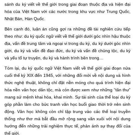
sánh du ký viết về thế giới trong giai đoạn thuộc địa và hiện đại
hóa của Việt Nam với các nước trong khu vực như Trung Quốc,
Nhật Bản, Hàn Quốc.
Bên cạnh đó, luận án cũng gợi ra những đề tài nghiên cứu tiếp
theo như: du ký quốc ngữ viết về thế giới dưới góc nhìn hậu thuộc
địa, vấn đề trung tâm và ngoại vi trong du ký, du ký dưới góc nhìn
giới, du ký và vấn đề đạo đức, du ký và vấn đề chủng tộc, du ký
và yếu tố tự truyện, du ký và hành trình bên trong…
Tóm lại, du ký quốc ngữ Việt Nam viết về thế giới giai đoạn nửa
cuối thế kỷ XIX đến 1945, với những đổi mới về nội dung và hình
thức nghệ thuật, không chỉ đặt nền móng cho quá trình hiện đại
hóa nền văn học dân tộc, mà còn được xem như những “tân thư”
mang sứ mệnh khai hóa, khai minh. Sự tái sinh của thể loại du ký
góp phần làm cho bức tranh văn học buổi giao thời trở nên sinh
động. Văn học không còn chỉ tập trung vào các thể loại truyền
thống như thơ mà bắt đầu mở rộng sang văn xuôi với nội dung
hướng đến những trải nghiệm thực tế, phản ánh sự thay đổi của
thế giới.