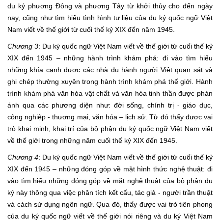
du ký phương Đông và phương Tây từ khởi thủy cho đến ngày
nay, cũng như tìm hiểu tình hình tư liệu của du ký quốc ngữ Việt
Nam viết về thế giới từ cuối thế kỷ XIX đến năm 1945.
Chương 3
: Du ký quốc ngữ Việt Nam viết về thế giới từ cuối thế kỷ
XIX đến 1945 – những hành trình khám phá: đi vào tìm hiểu
những khía cạnh được các nhà du hành người Việt quan sát và
ghi chép thường xuyên trong hành trình khám phá thế giới. Hành
trình khám phá văn hóa vật chất và văn hóa tinh thần được phản
ánh qua các phương diện như: đời sống, chính trị - giáo dục,
công nghiệp - thương mại, văn hóa – lịch sử. Từ đó thấy được vai
trò khai minh, khai trí của bộ phận du ký quốc ngữ Việt Nam viết
về thế giới trong những năm cuối thế kỷ XIX đến 1945.
Chương 4
: Du ký quốc ngữ Việt Nam viết về thế giới từ cuối thế kỷ
XIX đến 1945 – những đóng góp về mặt hình thức nghệ thuật: đi
vào tìm hiểu những đóng góp về mặt nghệ thuật của bộ phận du
ký này thông qua việc phân tích kết cấu, tác giả - người trần thuật
và cách sử dụng ngôn ngữ. Qua đó, thấy được vai trò tiên phong
của du ký quốc ngữ viết về thế giới nói riêng và du ký Việt Nam