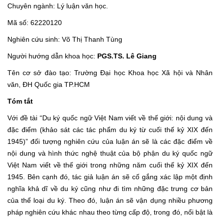
Chuyên ngành: Lý luận văn học.
Mã số: 62220120
Nghiên cứu sinh: Võ Thị Thanh Tùng
Người hướng dẫn khoa học:
PGS.TS.
Lê Giang
Tên cơ sở đào tạo: Trường Đại học Khoa học Xã hội và Nhân
văn, ĐH Quốc gia TP.HCM
Tóm tắt
Với đề tài “Du ký quốc ngữ Việt Nam viết về thế giới: nội dung và
đặc điểm (khảo sát các tác phẩm du ký từ cuối thế kỷ XIX đến
1945)” đối tượng nghiên cứu của luận án sẽ là các đặc điểm về
nội dung và hình thức nghệ thuật của bộ phận du ký quốc ngữ
Việt Nam viết về thế giới trong những năm cuối thế kỷ XIX đến
1945. Bên cạnh đó, tác giả luận án sẽ cố gắng xác lập một định
nghĩa khả dĩ về du ký cũng như đi tìm những đặc trưng cơ bản
của thể loại du ký. Theo đó, luận án sẽ vận dụng nhiều phương
pháp nghiên cứu khác nhau theo từng cấp độ, trong đó, nổi bật là