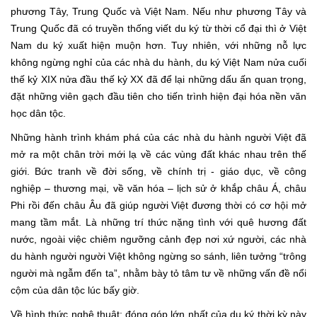
phương Tây, Trung Quốc và Việt Nam. Nếu như phương Tây và
Trung Quốc đã có truyền thống viết du ký từ thời cổ đại thì ở Việt
Nam du ký xuất hiện muộn hơn. Tuy nhiên, với những nỗ lực
không ngừng nghỉ của các nhà du hành, du ký Việt Nam nửa cuối
thế kỷ XIX nửa đầu thế kỷ XX đã để lại những dấu ấn quan trọng,
đặt những viên gạch đầu tiên cho tiến trình hiện đại hóa nền văn
học dân tộc.
Những hành trình khám phá của các nhà du hành người Việt đã
mở ra một chân trời mới lạ về các vùng đất khác nhau trên thế
giới. Bức tranh về đời sống, về chính trị - giáo dục, về công
nghiệp – thương mại, về văn hóa – lịch sử ở khắp châu Á, châu
Phi rồi đến châu Âu đã giúp người Việt đương thời có cơ hội mở
mang tầm mắt. Là những trí thức nặng tình với quê hương đất
nước, ngoài việc chiêm ngưỡng cảnh đẹp nơi xứ người, các nhà
du hành người người Việt không ngừng so sánh, liên tưởng “trông
người mà ngẫm đến ta”, nhằm bày tỏ tâm tư về những vấn đề nổi
cộm của dân tộc lúc bấy giờ.
Về hình thức nghệ thuật: đóng góp lớn nhất của du ký thời kỳ này