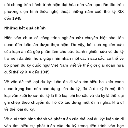
nói chung trên hành trình hiện đại hóa nền văn học dân tộc trên
phương diện hình thức nghệ thuật những năm cuối thế kỷ XIX
đến 1945.
Những kết quả chính
Hiện vẫn chưa có công trình nghiên cứu chuyên biệt nào liên
quan đến luận án được thực hiện. Do vậy, kết quả nghiên cứu
của luận án đã góp phần làm cho bức tranh nghiên cứu về du ký
trở nên đa diện hơn, giúp nhìn nhận một cách sâu sắc, cụ thể về
bộ phận du ký quốc ngữ Việt Nam viết về thế giới giai đoạn nửa
cuối thế kỷ XIX đến 1945.
Về vấn đề thể loại du ký: luận án đi vào tìm hiểu ba khía cạnh
quan trọng làm nên bản dạng của du ký, đó là du ký là một thể
loại văn xuôi tự sự, du ký là thể loại phi hư cấu và du ký là thể loại
ghi chép theo chuyến đi. Từ đó tạo dựng một định nghĩa khả dĩ
về thể loại du ký.
Về quá trình hình thành và phát triển của thể loại du ký: luận án đi
vào tìm hiểu sự phát triển của du ký trong tiến trình văn học