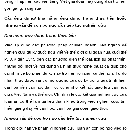
tiếng Pháp nên câu văn tiếng Việt giai đoạn này cũng dần trở nên
gọn gàng, sáng sủa.
Các ứng dụng/ khả năng ứng dụng trong thực tiễn hoặc
những vấn đề còn bỏ ngỏ cần tiếp tục nghiên cứu
Khả năng ứng dụng trong thực tiễn
Việc áp dụng các phương pháp chuyên ngành, liên ngành để
nghiên cứu du ký quốc ngữ viết về thế giới giai đoạn nửa cuối thế
kỷ XIX đến 1945 trên các phương diện thể loại, lịch sử phát triển,
những đổi mới về nội dung và hình thức nghệ thuật đã giúp cho
cái nhìn về bộ phận du ký này trở nên rõ ràng, cụ thể hơn. Từ đó
nhận thức được vai trò mở đường của du ký trong quá trình hiện
đại hóa nền văn học dân tộc cũng như kết nối, giao lưu văn hóa
giữa Việt Nam và thế giới. Chính vì lẽ đó, kết quả nghiên cứu của
luận án có thể làm tài liệu tham khảo trong việc nghiên cứu, tìm
hiểu, giảng dạy về văn học, văn hóa giai đoạn giao thời.
Những vấn đề còn bỏ ngỏ cần tiếp tục nghiên cứu
Trong giới hạn về phạm vi nghiên cứu, luận án còn bỏ ngỏ việc so