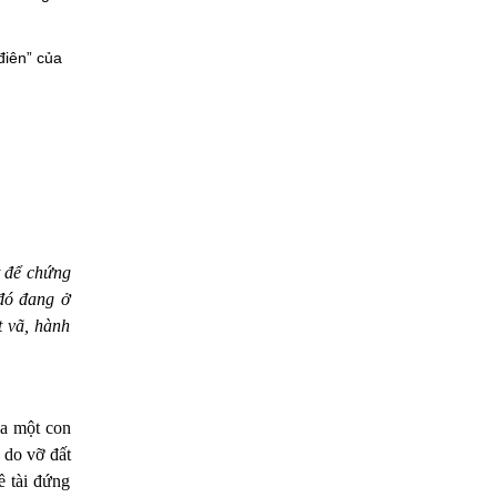
“điên” của
t để chứng
 đó đang ở
t vã, hành
a một con
ự do
vỡ đất
ề tài đứng