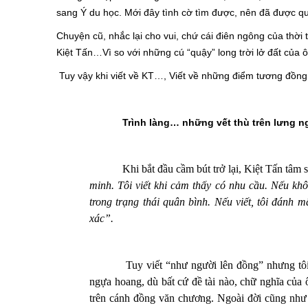
sang Ý du học. Mới đây tình cờ tìm được, nên đã được qu
Chuyện cũ, nhắc lại cho vui, chứ cái điên ngông của thời tuô
Kiệt Tấn…Vì so với những cú “quậy” long trời lở đất củ
Tuy vậy khi viết về KT…, Viết về những điểm tương đồng,
Trình làng… những vết thù trên lưng 
Khi bắt đầu cầm bút trở lại,
Kiệt Tấn tâm s
minh. Tôi viết khi cảm thấy có nhu cầu. Nếu khô
trong trạng thái quân bình. Nếu viết, tôi đánh m
xác”.
Tuy
viết “như người lên đồng”
nhưng tôi
ngựa hoang, dù bất cứ đề tài nào, chữ nghĩa c
trên cánh đồng văn chương. Ngoài đời cũng như 