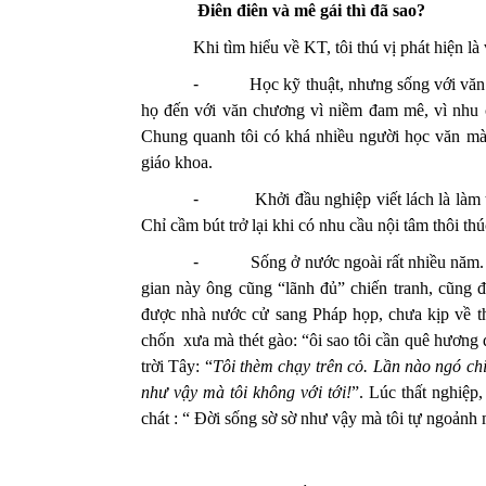
Điên điên và mê gái thì đã sao?
Khi tìm hiểu về KT, tôi thú vị phát hiện la
-
Học kỹ thuật, nhưng sống với văn
họ đến với văn chương vì niềm đam mê, vì nhu
Chung quanh tôi có khá nhiều người học văn mà kh
giáo khoa.
-
Khởi đầu nghiệp viết lách là làm
Chỉ cầm bút trở lại khi có nhu cầu nội tâm thôi thú
-
Sống ở nước ngoài rất nhiều
gian này ông cũng “lãnh đủ” chiến tranh, cũng đ
được nhà nước cử sang Pháp họp, chưa kịp về thì
chốn xưa mà thét gào: “ôi sao tôi cần quê hương 
trời Tây: “
Tôi thèm chạy trên cỏ. Lần nào ngó ch
như vậy mà tôi không với tới!
”. Lúc thất nghiệ
chát : “ Đời sống sờ sờ như vậy mà tôi tự ngoảnh