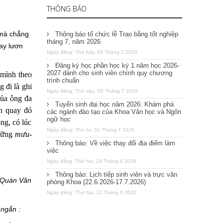
THÔNG BÁO
” mà chẳng
Thông báo tổ chức lễ Trao bằng tốt nghiệp
tháng 7, năm 2026
hay lươn
Ngày đăng: Thứ bảy, 04 Tháng 7 2026
Đăng ký học phần học kỳ 1 năm học 2026-
2027 dành cho sinh viên chính quy chương
 mình theo
trình chuẩn
 đi là ghi
Ngày đăng: Thứ sáu, 03 Tháng 7 2026
của ông
đa
Tuyển sinh đại học năm 2026: Khám phá
h quay đó
các ngành đào tạo của Khoa Văn học và Ngôn
ngữ học
ng, có lúc
Ngày đăng: Thứ tư, 01 Tháng 7 2026
những
mưu-
Thông báo: Về việc thay đổi địa điểm làm
việc
Ngày đăng: Thứ hai, 29 Tháng 6 2026
Thông báo: Lịch tiếp sinh viên và trực văn
u Quán Văn
phòng Khoa (22.6.2026-17.7.2026)
Ngày đăng: Thứ hai, 22 Tháng 6 2026
ngắn
: