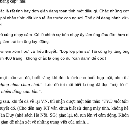
 “bằng cấp” mà!
hắc là rất tỉnh hay đơn giản đang toan tính một điều gì. Chắc những cơ
phi nhân tính: đặt kinh tế lên trước con người. Thế giới đang hành xử 
...
 vô cùng nhạy cảm. Có lẽ chính sự bén nhạy ấy làm ông đau đớn hơn 
 làm trái tim ông lay động.
ười em xóm học” và Tiểu thuyết.. “Lớp lớp phù sa” Tôi cũng ký tặng ôn
ơn 400 trang, không chắc là ông có đủ “can đảm” để đọc !
g một tuần sau đó, buổi sáng khi đón khách cho buổi họp mặt, nhìn
th
Đụng nhau chan chát
.” Lúc đó tôi mới biết là ông đã đọc “một lèo
 nhiều đồng cảm lắm
”.
sau, khi tôi đã về lại VN, thì nhận được một bản thảo “
TVD một tấm
ểu thuyết đó. (Cho đến nay KT vẫn chưa biết sử dụng máy tính, không hề
V
ăn Duy (nhà sách Hà Nội, SG) giao lại, tôi run lên vì cảm động. Khôn
̀i gian để nhận xét về những trang viết của mình…