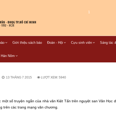
1
hảo
Giới thiệu sách báo
Đoàn - Hội
Cựu sinh viên
Sáng tác &
C Hán Nôm
13 THÁNG 7 2015
LƯỢT XEM: 5940
ọc một số truyện ngắn của nhà văn Kiệt Tấn trên nguyệt san Văn Học 
g trên các trang mạng văn chương.