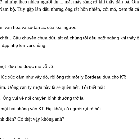
ừ nhưng theo nhiều người thì ... mặt mày sáng rỡ khi thấy đàn bà. Ôn
 Nam bộ. Tuy gặp lần đầu nhưng ông rất hồn nhiên, cởi mở, xem tất cả 
hoái văn hoá và sự tàn ác của loài người.
gười chết…Câu chuyện chưa dứt, tất cả chúng tôi đều ngỡ ngàng khi thấy
, đập nhẹ lên vai chồng:
 một đứa bé được mẹ vỗ về.
lúc xúc cảm như vậy đó, rồi ông rót một ly Bordeau đưa cho KT:
m. Uống cạn ly rượu này là sẽ quên hết. Tôi biết mà!
. Ông vui vẻ nói chuyện bình thường trở lại.
một bài phỏng vấn KT. Đại khái, có người rụt rè hỏi:
nh điên? Có thật vậy không anh?