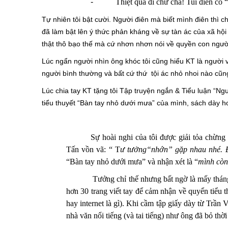
-
Thiệt quá đi chứ cha! Tui điên có
Tự nhiên tôi bật cười. Người điên mà biết mình điên thì c
đã làm bật lên ý thức phản kháng về sự tàn ác của xã hội 
thật thô bạo thế mà cứ nhơn nhơn nói về quyền con người
Lúc ngẩn người nhìn ông khóc tôi cũng hiểu KT là người
người bình thường và bất cứ thứ tội ác nhỏ nhoi nào cũng
Lúc chia tay KT tặng tôi Tập truyện ngắn & Tiểu luận “Ng
tiểu thuyết “Bàn tay nhỏ dưới mưa” của mình, sách dày h
Sự hoài nghi của tôi được giải tỏa chừn
Tấn vồn vã: “ T
ư tưởng“nhớn” gặp nhau nhé. 
“Bàn tay nhỏ dưới mưa” và nhận xét là “
mình còn
Tưởng chỉ thế nhưng bất ngờ là mấy tháng 
hơn 30 trang viết tay để cảm nhận về quyển ti
hay internet là gì). Khi cầm tập giấy dày từ Trần
nhà văn nổi tiếng (và tai tiếng) như ông đã bỏ thơ