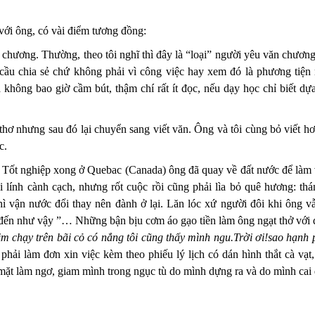
̀ với ông, có vài điểm tương đồng:
 chương. Thường, theo tôi nghĩ thì đây là “loại” người yêu văn chương th
 cầu chia sẻ chứ không phải vì công việc hay xem đó là phương tiệ
ông bao giờ cầm bút, thậm chí rất ít đọc, nếu dạy học chỉ biết dựa
 thơ nhưng sau đó lại chuyển sang viết văn.
Ông và tôi cùng b
ỏ viết h
c.
 năm. Tốt nghiệp xong ở Quebac (Canada) ông đã quay về đất nước để làm 
i lính cành cạch, nhưng rốt cuộc rồi cũng phải lìa bỏ quê hương: th
 vận nước đổi thay nên đành ở lại. Lăn lóc xứ người đôi khi ông vẫ
đến như vậy ”… Những bận bịu cơm áo gạo tiền làm ông ngạt thở với đơ
im chạy trên bãi cỏ có nắng tôi cũng thấy mình ngu.Trời ơi!sao hạnh 
p, phải làm đơn xin việc kèm theo phiếu lý lịch có dán hình thắt cà vạ
 mặt làm ngơ, giam mình trong ngục tù do mình dựng ra và do mình cai 