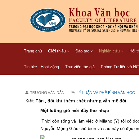
Trang chủ
Giới thiệu
Đào tạo
Nghiên cứu
Hội t
Tin tức - Hoạt động
Thư viện tác giả
Phòng Tư liệu và N
TRƯƠNG VĂN DÂN
LÝ LUẬN VÀ PHÊ BÌNH VĂN HỌC
Kiệt Tấn , đôi khi thèm chết nhưng vẫn mê đời
Một luồng gió mới đầy thơ nhạc
Thời còn sống và làm việc ở Milano (Ý) tôi có đ
Nguyễn Mộng Giác chủ biên và sau này có đọc
ôn