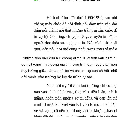
Hình như lúc đó, thời 1990/1995, sau nhiề
chẳng mấy chốc đã nổi đình nổi đám trên văn đa
dám nói thẳng nói thật những trần trụi của cuộc 
tự vạch). Còn ông, chuyện riêng, chuyện tư...đều
người đọc thỏa sức nghe, nhìn. Nói cách khác ca
quít, đến nỗi hơi thở cũng phải
rướn cong
vì mê đ
Nhưng tình yêu của KT không dừng lại ở tình yêu nam nữ, ô
con vịt vàng... và đứng giữa những tình cảm yêu già, mến 
suy tưởng giữa cái ta nhỏ bé và cái chung của xã hội, như
đời mình vào những hệ lụy do mình tự tạo...
Nếu mỗi người cầm bút thường chỉ có mộ
xáo vào nhiều lãnh vực, thơ, văn, tiểu luận, triết 
thẳng, hoàn toàn không sợ tai tiếng và đạp lên tha
mình. T
rước khi viết văn
KT
còn là
một
nhà thơ
n
vè và vọng cổ nên khi đang viết bị khựng, hay ch
khéo đặt đúng vào mạch truyện…nên văn của ông 