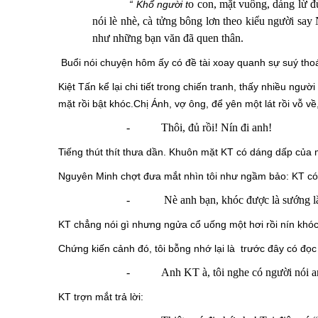
o con, mặt vuông, dáng lừ đ
“ Khổ người t
nói lè nhè, cà tửng bông lơn theo kiểu người say
như những bạn văn đã quen thân.
Buổi nói chuyện hôm ấy có đề tài xoay quanh sự suý t
Kiệt Tấn kể lại chi tiết trong chiến tranh, thấy nhiều n
mặt rồi bật khóc.Chị Ánh, vợ ông, để yên một lát rồi vỗ về
-
Thôi, đủ rồi! Nín đi
anh
!
Tiếng thút thít thưa dần. Khuôn mặt KT có dáng dấp của
Nguyên Minh chợt đưa mắt nhìn tôi như ngầm bảo: KT có 
-
Nè anh bạn, khóc được là sướng lắ
KT chẳng nói gì nhưng ngửa cổ uống một hơi rồi nín khóc
Chứng kiến cảnh đó, tôi bỗng nhớ lại là trước đây có đọc 
-
Anh KT à, tôi nghe có người nói a
KT trợn mắt trả lời: