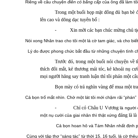
Riêng về câu chuyện
điên có bằng cấp
của ông đã làm t
Trong một buổi họp mặt đông đủ bạn bè
lên cao và dõng dạc tuyên bố :
-
Xin mời các bạn chúc mừng chủ ti
Nói xong Nhân trao cho tôi một lá cờ tam giác, và cho biết
Lý do được phong chức bắt đầu từ những chuyện tình cho
Trước đó, trong một buổi nói chuyện về
t
thích đôi mắt, kẻ thương mái tóc, kẻ khoái nụ c
mọi người hăng say tranh luận thì tôi phán một câu
Bọn mày có trả nghìn vàng để mua một t
Cả bọn trố mắt nhìn. Chờ một lát tôi mới chậm rãi “phán” 
-
Chỉ có
Châu U Vương
là người
đáng là
là
một nụ cười của giai nhân thì thật xứng
Cả bọn hoan hô và Tám Nhân nhất định p
Cùng với tập thơ “sáng tác” từ thời 15, 16 tuổi, lá cờ thêu 