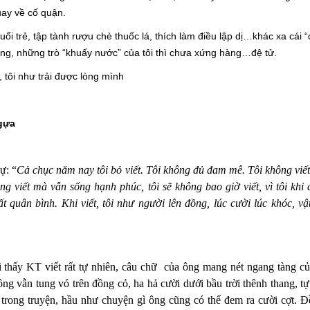
ay về cố quận.
̉i trẻ, tập tành rượu chè thuốc lá, thích làm điều lập dị…khác xa cái 
a ông, những trò “khuấy nước” của tôi thì chưa xứng hàng…đệ tử.
 tôi như trải được lòng mình
ngựa
ự: “
Cả chục năm nay tôi bỏ viết. Tôi không đủ đam mê. Tôi không viế
ng viết mà vẫn sống hạnh phúc, tôi sẽ không bao giờ viết, vì tôi khi
ất quân bình. Khi viết, tôi như người lên đồng, lúc cười lúc khóc, vậ
 thấy KT viết rất tự nhiên, câu chữ của ông mang nét ngang tàng củ
ủa ông vẫn tung vó trên đồng cỏ, ha hả cười dưới bầu trời thênh thang, t
trong truyện, hầu như chuyện gì ông cũng có thể đem ra cười cợt. Đ