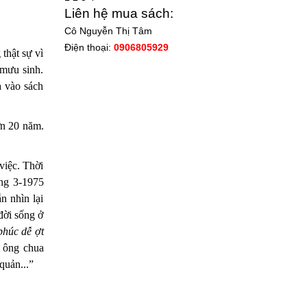
Liên hệ mua sách:
Cô Nguyễn Thị Tâm
Điện thoại:
0906805929
ật sự vì
n mưu sinh.
 vào sách
ơn 20 năm.
việc. Thời
áng 3-1975
n nhìn lại
̀i sống ở
phúc dễ ợt
t, ông chua
quản...”