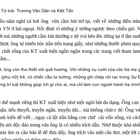
Từ trái: Trương Văn Dân và Kiệt Tấn
u năm nghỉ xả hơi ông vừa cầm bút trở lại, viết về những điều mìn
̀n VN ở hải ngoại. Nổi đình vì những ý tưởng ngược theo chiều gió.
N
đời mà những người cầm bút thường e dè (và bẽn lẽn dừng lại ở lằn ra
 được ông tự nhiên bóc trần trên trang giấy, như những thước phim qua
́i chất sống của KT xuất hiện ngồn ngộn trong các trang viết tham la
ắm...
ng còn tha thiết với quê hương. Với những nụ cười của các bà mẹ g
(phụ nữ) trẻ, có chiếc cầu tư tưởng, những ghi chép rời rạc trong
Sự Đ
̃ng trí tuệ không giúp ích gì cho ai, mà chỉ làm con người hành hạ mìn
t thế mạnh riêng thì KT xuất hiện như một ngòi bút đa dạng.
Ông can 
luận, tiểu thuyết, truyện ngắn, truyện dài... mà không chút e dè. Ông viế
̀nh kiến để viết…ngay cả lột trần bằng con chữ cái vốn sống, và các
ên nét
độc đáo
trong văn ông là có nhiều
trích dẫn. Nhờ thuộc khá nhiề
ưa tìm ra câu bản lề để đưa đẩy, ông trích vào một câu thơ, một lời 
bỗng nhiên có thêm nhạc điệu.