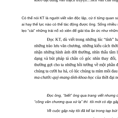
Có thể nói KT là người viết văn độc lập, cứ
tí tửng
quan sát
ai hay thế lực nào có thể tác động được ông. Sống nhiều n
lẹo “cài” những trái nổ xỏ xiên để giải tỏa ẩn ức như nhữ
Đọc
KT
, dù viết
trong những
lúc “tỉnh” h
những trào lưu văn chương, những kiểu cách thời
nhận những
hình ảnh
đời thường, nh
ìn thấu
tâm 
dạng và bút pháp tả chân có
góc nhìn t
hay đổi,
thường gợi cho ta những hồi tưởng về một phần đờ
chúng ta cười ha hả, có lúc chúng ta mím môi đa
ma-chước-quỷ-mang-tính-khoa-học
của thời đại n
Đọc ông, “biết” ông qua trang viết nhưng 
“cõng văn chương qua xứ lạ” thì tôi mới có dịp gặp 
Về cu
ộ
c gặp này tôi đã kể lại trong tạp bú