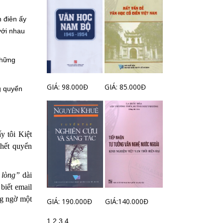
n điên ấy
với nhau
những
GIÁ: 98.000Đ
GIÁ: 85.000Đ
g quyển
ấy tôi Kiệt
” hết quyển
 lòng”
dài
 biết email
g ngờ một
GIÁ: 190.000Đ
GIÁ:140.000Đ
1
2
3
4