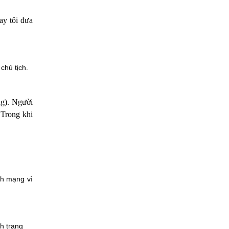
tay tôi đưa
hủ tịch.
ng). Người
́. Trong khi
nh mạng vì
nh trang