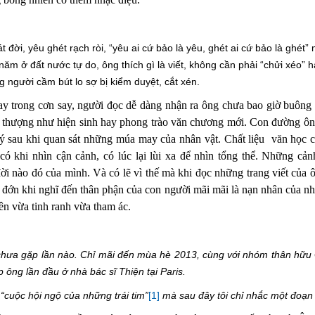
 đời, yêu ghét rạch ròi, “yêu ai cứ bảo là yêu, ghét ai cứ bảo là ghét
ăm ở đất nước tự do, ông thích gì là viết, không cần phải “chửi xéo” 
ng người cầm bút lo sợ bị kiểm duyệt, cắt xén.
ay
trong
cơn say,
người đọc dễ dàng nhận ra ông
chưa bao giờ buông
 thượng như hiện sinh hay phong trào văn chương mới.
Con đường ông
lý
sau khi quan sát
những múa may của nhân vật.
Chất liệu
văn học 
 có khi nhìn cận cảnh, có lúc
lại
lùi xa để nhìn tổng thể. Những cản
i nào đó của mình. Và có lẽ vì thế mà khi đọc những trang viết của ô
u đớn khi nghĩ đến thân phận của con người mãi mãi là nạn nhân của 
ên vừa tinh ranh vừa tham ác.
chưa gặp lần nào. Chỉ mãi đến mùa hè 2013, cùng với nhóm thân hữ
ông lần đầu ở nhà bác sĩ Thiện tại Paris.
t “cuộc hội ngộ của những trái tim”
[1]
mà sau đây tôi chỉ
nhắc
một đoạn