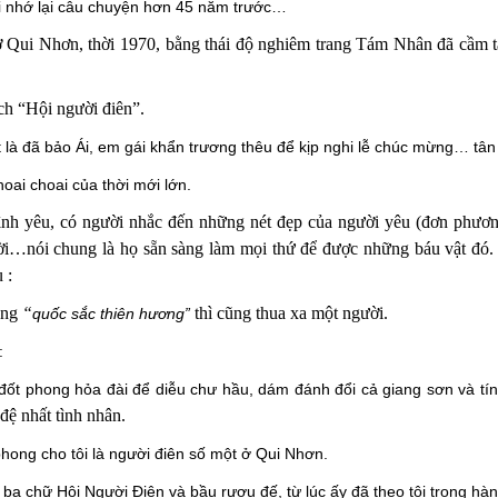
ôi nhớ lại câu chuyện hơn 45 năm trước…
 ở Qui Nhơn,
thời 1970,
bằng thái độ nghiêm trang
T
ám Nhân đã cầm 
̣ch “Hội người điên”.
 là đã bảo Ái, em gái khẩn trương thêu để kịp nghi lễ chúc mừng… tân c
ai choai của thời mới lớn.
ình yêu, có người nhắc đến
những nét đẹp của người yêu (đơn phươ
ười…nói chung là họ sẵn sàng làm mọi thứ để được những báu vật đo
 :
rang
“
thì cũng thua xa một người.
quốc sắc thiên hương
”
:
 đốt phong hỏa đài để diễu chư hầu, dám đánh đổi cả giang sơn và tí
 đệ nhất tình nhân
.
hong cho tôi là người điên số một ở Qui Nhơn.
ba chữ Hội Người Điên và bầu rượu đế, từ lúc ấy đã theo tôi trong hà