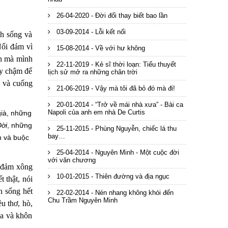
26-04-2020 - Đời đổi thay biết bao lần
03-09-2014 - Lỗi kết nối
h sống và
ổi đám vì
15-08-2014 - Về với hư không
nh mà mình
22-11-2019 - Kẻ sĩ thời loạn: Tiểu thuyết
y chậm để
lịch sử mở ra những chân trời
m và cuống
21-06-2019 - Vậy mà tôi đã bỏ đó mà đi!
20-01-2014 - “Trở về mái nhà xưa” - Bài ca
Napoli của anh em nhà De Curtis
ià, những
ời
, những
25-11-2015 - Phùng Nguyễn, chiếc lá thu
bay…
h và buộc
25-04-2014 - Nguyên Minh - Một cuộc đời
với văn chương
đảm xông
10-01-2015 - Thiên đường và địa ngục
t thật, nói
h sống hết
22-02-2014 - Nén nhang không khói đến
Chu Trầm Nguyên Minh
u thơ, hò,
ca và khôn