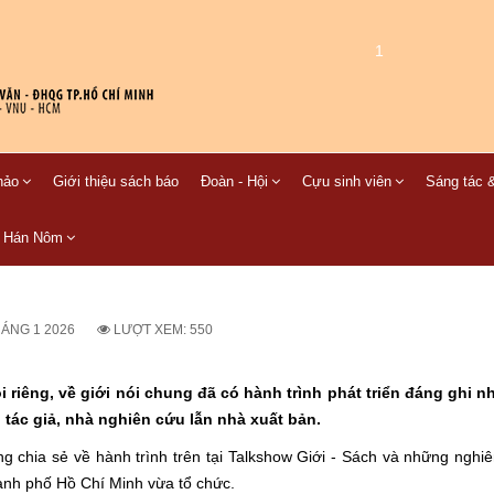
1
hảo
Giới thiệu sách báo
Đoàn - Hội
Cựu sinh viên
Sáng tác &
C Hán Nôm
HÁNG 1 2026
LƯỢT XEM: 550
riêng, về giới nói chung đã có hành trình phát triển đáng ghi n
u tác giả, nhà nghiên cứu lẫn nhà xuất bản.
g chia sẻ về hành trình trên tại Talkshow Giới - Sách và những nghiê
nh phố Hồ Chí Minh vừa tổ chức.