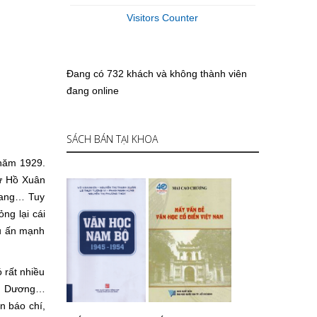
Visitors Counter
Đang có 732 khách và không thành viên
đang online
SÁCH BÁN TẠI KHOA
năm 1929.
hư Hồ Xuân
iang… Tuy
ng lại cái
ấu ấn mạnh
 rất nhiều
ùng Dương…
n báo chí,