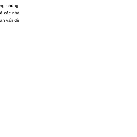
ông chúng.
để các nhà
hận vấn đề