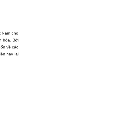
ệt Nam cho
n hóa. Bởi
hốn về các
iện nay lại