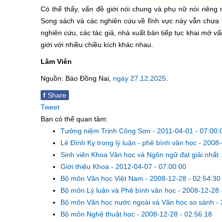
Có thể thấy, vấn đề giới nói chung và phụ nữ nói riên
Song sách và các nghiên cứu về lĩnh vực này vẫn chưa 
nghiên cứu, các tác giả, nhà xuất bản tiếp tục khai mở 
giới với nhiều chiều kích khác nhau.
Lâm Viên
Nguồn: Báo Đồng Nai,
ngày 27.12.2025
.
f
Share
Tweet
Bạn có thể quan tâm:
Tưởng niệm Trịnh Công Sơn
-
2011-04-01 - 07:00:
Lê Đình Kỵ trong lý luận - phê bình văn học
-
2008-
Sinh viên Khoa Văn học và Ngôn ngữ đạt giải nhất .
Giới thiệu Khoa
-
2012-04-07 - 07:00:00
Bộ môn Văn học Việt Nam
-
2008-12-28 - 02:54:30
Bộ môn Lý luận và Phê bình văn học
-
2008-12-28 
Bộ môn Văn học nước ngoài và Văn học so sánh
-
Bộ môn Nghệ thuật học
-
2008-12-28 - 02:56:18