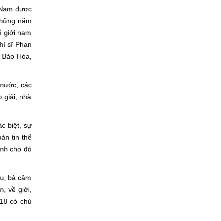
t Nam được
 những năm
ế giới nam
hí sĩ Phan
ị Bảo Hòa,
 nước, các
 giải, nhà
c biệt, sự
ản tin thể
ịnh cho đó
ứu, bà cảm
, về giới,
018 có chủ