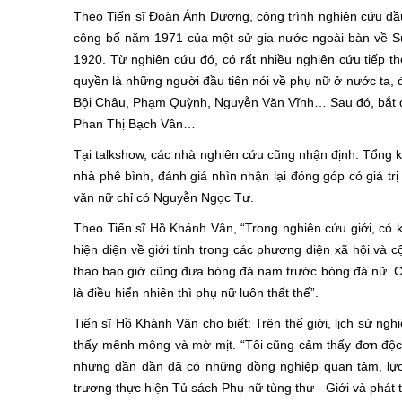
Theo Tiến sĩ Ðoàn Ánh Dương, công trình nghiên cứu đầu 
công bố năm 1971 của một sử gia nước ngoài bàn về Sự
1920. Từ nghiên cứu đó, có rất nhiều nghiên cứu tiếp th
quyền là những người đầu tiên nói về phụ nữ ở nước ta, đ
Bội Châu, Phạm Quỳnh, Nguyễn Văn Vĩnh… Sau đó, bắt đ
Phan Thị Bạch Vân…
Tại talkshow, các nhà nghiên cứu cũng nhận định: Tổng 
nhà phê bình, đánh giá nhìn nhận lại đóng góp có giá trị 
văn nữ chỉ có Nguyễn Ngọc Tư.
Theo Tiến sĩ Hồ Khánh Vân, “Trong nghiên cứu giới, có k
hiện diện về giới tính trong các phương diện xã hội và 
thao bao giờ cũng đưa bóng đá nam trước bóng đá nữ. Có
là điều hiển nhiên thì phụ nữ luôn thất thế”.
Tiến sĩ Hồ Khánh Vân cho biết: Trên thế giới, lịch sử ngh
thấy mênh mông và mờ mịt. “Tôi cũng cảm thấy đơn độc 
nhưng dần dần đã có những đồng nghiệp quan tâm, lực 
trương thực hiện Tủ sách Phụ nữ tùng thư - Giới và phát 