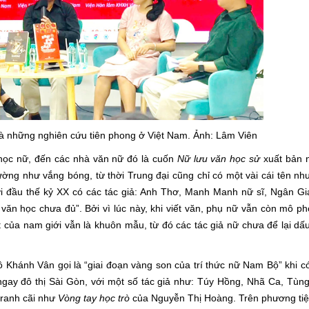
à những nghiên cứu tiên phong ở Việt Nam. Ảnh: Lâm Viên
học nữ, đến các nhà văn nữ đó là cuốn
Nữ lưu văn học sử
xuất bản 
ường như vắng bóng, từ thời Trung đại cũng chỉ có một vài cái tên n
 đầu thế kỷ XX có các tác giả: Anh Thơ, Manh Manh nữ sĩ, Ngân G
văn học chưa đủ”. Bởi vì lúc này, khi viết văn, phụ nữ vẫn còn mô phỏ
t của nam giới vẫn là khuôn mẫu, từ đó các tác giả nữ chưa để lại d
ồ Khánh Vân gọi là “giai đoạn vàng son của trí thức nữ Nam Bộ” khi có
ngay đô thị Sài Gòn, với một số tác giả như: Túy Hồng, Nhã Ca, T
tranh cãi như
Vòng tay học trò
của Nguyễn Thị Hoàng. Trên phương tiệ