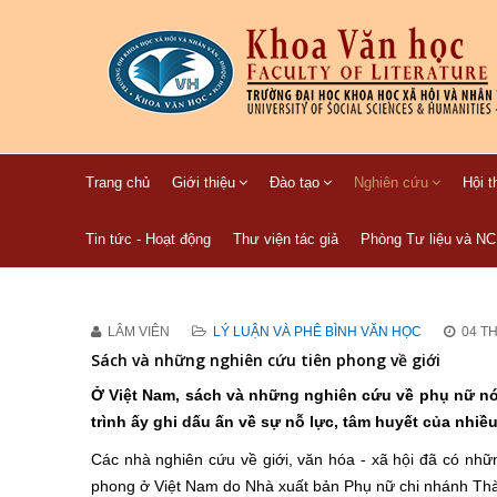
Trang chủ
Giới thiệu
Đào tạo
Nghiên cứu
Hội t
Tin tức - Hoạt động
Thư viện tác giả
Phòng Tư liệu và N
LÂM VIÊN
LÝ LUẬN VÀ PHÊ BÌNH VĂN HỌC
04 T
Sách và những nghiên cứu tiên phong về giới
Ở Việt Nam, sách và những nghiên cứu về phụ nữ nói 
trình ấy ghi dấu ấn về sự nỗ lực, tâm huyết của nhiề
Các nhà nghiên cứu về giới, văn hóa - xã hội đã có nhữn
phong ở Việt Nam do Nhà xuất bản Phụ nữ chi nhánh Thà