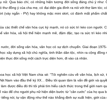
hụ nữ. Qua báo chí, có những hiện tượng đời sống đáng chú ý như:
thư đồng ý của cha mẹ, có đại diện gia đình ra nói với thợ làm tóc; có
irt (váy ngắn - PV) hay không mặc mini skirt, có đánh mất phẩm chấ
 của các thiết chế văn hóa cực kỳ mạnh, nó có sức trì kéo con người. Có
hế văn hóa, xã hội thể hiện mạnh mẽ, đậm đặc, tạo ra sức trì kéo nhi
nước, đời sống văn hóa, văn học có sự dịch chuyển. Giai đoạn 1975
ọc xây dựng xã hội chủ nghĩa, tinh thần dân tộc, nhìn ra cộng đồng 
n thực đời sống một cách trực diện hơn, đi vào cá nhân.
 học xã hội Việt Nam chia sẻ: “Tôi nghiên cứu về văn hóa, lịch sử, t
iệt Nam vào đầu thế kỷ XX… Ðiều tôi quan tâm là vấn đề giới và quyề
làm được điều đó thì tôi phải tìm hiểu cách thức trong thế giới nam q
ế nào để cho người phụ nữ hiện diện bước từ “căn cước” của họ qua 
 tiếng nói, tự vận động như thế nào khẳng định sự xuất hiện, giới của