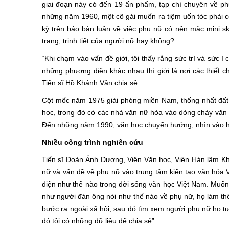
giai đoạn này có đến 19 ấn phẩm, tạp chí chuyên về p
những năm 1960, một cô gái muốn ra tiệm uốn tóc phải có 
kỳ trên báo bàn luận về việc phụ nữ có nên mặc mini sk
trang, trinh tiết của người nữ hay không?
“Khi chạm vào vấn đề giới, tôi thấy rằng sức trì và sức ì
những phương diện khác nhau thì giới là nơi các thiết c
Tiến sĩ Hồ Khánh Vân chia sẻ…
Cột mốc năm 1975 giải phóng miền Nam, thống nhất đất 
học, trong đó có các nhà văn nữ hòa vào dòng chảy văn h
Ðến những năm 1990, văn học chuyển hướng, nhìn vào hiệ
Nhiều công trình nghiên cứu
Tiến sĩ Ðoàn Ánh Dương, Viện Văn học, Viện Hàn lâm Khoa
nữ và vấn đề về phụ nữ vào trung tâm kiến tạo văn hóa V
diện như thế nào trong đời sống văn học Việt Nam. Muốn 
như người đàn ông nói như thế nào về phụ nữ, họ làm th
bước ra ngoài xã hội, sau đó tìm xem người phụ nữ họ tự
đó tôi có những dữ liệu để chia sẻ”.