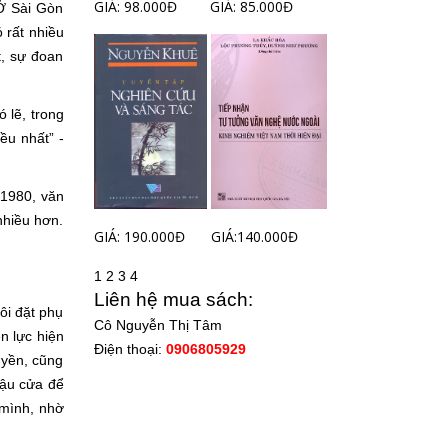
GIÁ: 98.000Đ
GIÁ: 85.000Đ
 Ở Sài Gòn
 rất nhiều
t, sự đoan
 lẽ, trong
ều nhất” -
-1980, văn
nhiều hơn.
GIÁ: 190.000Đ
GIÁ:140.000Đ
1
2
3
4
Liên hệ mua sách:
ôi đặt phụ
Cô Nguyễn Thị Tâm
n lực hiện
Điện thoại:
0906805929
uyền, cũng
bậu cửa để
 mình, nhờ