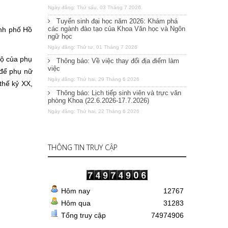
Ngày đăng: Thứ sáu, 03 Tháng 7 2026
Tuyển sinh đại học năm 2026: Khám phá
các ngành đào tạo của Khoa Văn học và Ngôn
ành phố Hồ
ngữ học
Ngày đăng: Thứ tư, 01 Tháng 7 2026
bộ của phụ
Thông báo: Về việc thay đổi địa điểm làm
việc
 để phụ nữ
Ngày đăng: Thứ hai, 29 Tháng 6 2026
thế kỷ XX,
Thông báo: Lịch tiếp sinh viên và trực văn
phòng Khoa (22.6.2026-17.7.2026)
Ngày đăng: Thứ hai, 22 Tháng 6 2026
THÔNG TIN TRUY CẬP
Hôm nay
12767
Hôm qua
31283
Tổng truy cập
74974906