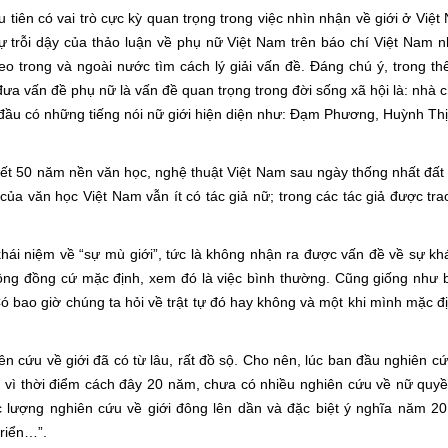
tiên có vai trò cực kỳ quan trọng trong việc nhìn nhận về giới ở Việ
 trỗi dậy của thảo luận về phụ nữ Việt Nam trên báo chí Việt Nam
eo trong và ngoài nước tìm cách lý giải vấn đề. Ðáng chú ý, trong th
ưa vấn đề phụ nữ là vấn đề quan trọng trong đời sống xã hội là: nhà c
ầu có những tiếng nói nữ giới hiện diện như: Ðạm Phương, Huỳnh Th
kết 50 năm nền văn học, nghệ thuật Việt Nam sau ngày thống nhất đất
của văn học Việt Nam vẫn ít có tác giả nữ; trong các tác giả được trao
hái niệm về “sự mù giới”, tức là không nhận ra được vấn đề về sự khá
cộng đồng cứ mặc định, xem đó là việc bình thường. Cũng giống như b
 bao giờ chúng ta hỏi về trật tự đó hay không và một khi mình mặc đ
iên cứu về giới đã có từ lâu, rất đồ sộ. Cho nên, lúc ban đầu nghiên c
vì thời điểm cách đây 20 năm, chưa có nhiều nghiên cứu về nữ quyền
lượng nghiên cứu về giới đông lên dần và đặc biệt ý nghĩa năm 2
triển…”.