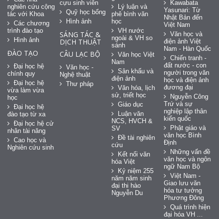
cựu sinh viên
Kawabata
nghiên cứu cộng
Lý luận và
Yasunari: Từ
Quỹ học bổng
tác với Khoa
phê bình văn
Nhật Bản đến
Hình ảnh
học
Các chương
Việt Nam
trình đào tạo
VH nước
SÁNG TÁC &
Văn học và
ngoài & VH so
Hình ảnh
DỊCH THUẬT
điện ảnh Việt
sánh
Nam - Hàn Quốc
ĐÀO TẠO
CÂU LẠC BỘ
Văn học Việt
Chiến tranh -
Nam
đất nước - con
Đại học hệ
Văn học -
Sân khấu và
người trong văn
chính quy
Nghệ thuật
điện ảnh
học và điện ảnh
Đại học hệ
Thư pháp
đương đại
Văn hóa, lịch
vừa làm vừa
sử, triết học
Nguyễn Công
học
Trứ và sự
Giáo dục
Đại học hệ
nghiệp lập thân
Luận văn
đào tạo từ xa
kiến quốc
NCS, HVCH &
Đại học hệ cử
Phật giáo và
SV
nhân tài năng
văn học Bình
Đề tài nghiên
Cao học và
Định
cứu
Nghiên cứu sinh
Những vấn đề
Kết nối văn
văn học và ngôn
hóa Việt
ngữ Nam Bộ
Kỷ niệm 255
Việt Nam -
năm năm sinh
Giao lưu văn
đại thi hào
hóa tư tưởng
Nguyễn Du
Phương Đông
Quá trình hiện
đại hóa VH ...