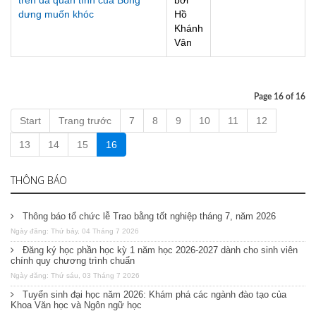
trên đà quán tính của Bỗng
bởi
dưng muốn khóc
Hồ
Khánh
Vân
Page 16 of 16
Start
Trang trước
7
8
9
10
11
12
13
14
15
16
THÔNG BÁO
Thông báo tổ chức lễ Trao bằng tốt nghiệp tháng 7, năm 2026
Ngày đăng: Thứ bảy, 04 Tháng 7 2026
Đăng ký học phần học kỳ 1 năm học 2026-2027 dành cho sinh viên
chính quy chương trình chuẩn
Ngày đăng: Thứ sáu, 03 Tháng 7 2026
Tuyển sinh đại học năm 2026: Khám phá các ngành đào tạo của
Khoa Văn học và Ngôn ngữ học