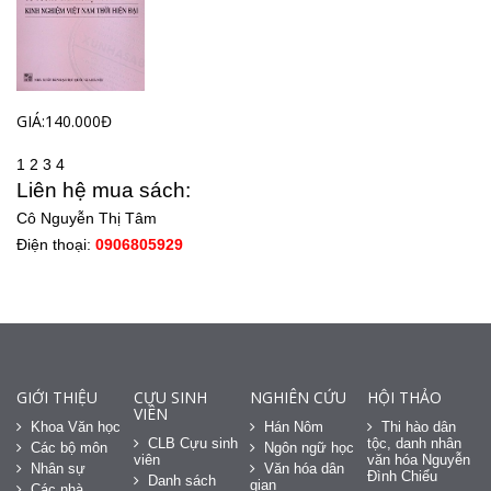
GIÁ:140.000Đ
1
2
3
4
Liên hệ mua sách:
Cô Nguyễn Thị Tâm
Điện thoại:
0906805929
GIỚI THIỆU
CỰU SINH
NGHIÊN CỨU
HỘI THẢO
VIÊN
Khoa Văn học
Hán Nôm
Thi hào dân
CLB Cựu sinh
tộc, danh nhân
Các bộ môn
Ngôn ngữ học
viên
văn hóa Nguyễn
Nhân sự
Văn hóa dân
Đình Chiểu
Danh sách
gian
Các nhà