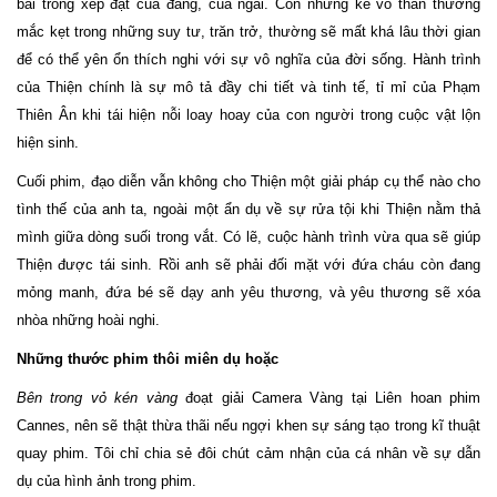
bài trong xếp đặt của đấng, của ngài. Còn những kẻ vô thần thường
mắc kẹt trong những suy tư, trăn trở, thường sẽ mất khá lâu thời gian
để có thể yên ổn thích nghi với sự vô nghĩa của đời sống. Hành trình
của Thiện chính là sự mô tả đầy chi tiết và tinh tế, tỉ mỉ của Phạm
Thiên Ân khi tái hiện nỗi loay hoay của con người trong cuộc vật lộn
hiện sinh.
Cuối phim, đạo diễn vẫn không cho Thiện một giải pháp cụ thể nào cho
tình thế của anh ta, ngoài một ẩn dụ về sự rửa tội khi Thiện nằm thả
mình giữa dòng suối trong vắt. Có lẽ, cuộc hành trình vừa qua sẽ giúp
Thiện được tái sinh. Rồi anh sẽ phải đối mặt với đứa cháu còn đang
mỏng manh, đứa bé sẽ dạy anh yêu thương, và yêu thương sẽ xóa
nhòa những hoài nghi.
Những thước phim thôi miên dụ hoặc
Bên trong vỏ kén vàng
đoạt giải Camera Vàng tại Liên hoan phim
Cannes, nên sẽ thật thừa thãi nếu ngợi khen sự sáng tạo trong kĩ thuật
quay phim. Tôi chỉ chia sẻ đôi chút cảm nhận của cá nhân về sự dẫn
dụ của hình ảnh trong phim.