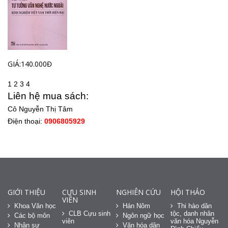
GIÁ:140.000Đ
1
2
3
4
Liên hệ mua sách:
Cô Nguyễn Thị Tâm
Điện thoại:
0906805929
GIỚI THIỆU
CỰU SINH
NGHIÊN CỨU
HỘI THẢO
VIÊN
Khoa Văn học
Hán Nôm
Thi hào dân
CLB Cựu sinh
tộc, danh nhân
Các bộ môn
Ngôn ngữ học
viên
văn hóa Nguyễn
Nhân sự
Văn hóa dân