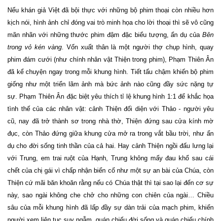
Nếu khán giả Việt đã bội thực với những bộ phim thoại còn nhiều hơn
kịch nói, hình ảnh chỉ đóng vai trò minh họa cho lời thoại thì sẽ vô cũng
mãn nhãn với những thước phim đậm đặc biểu tượng, ẩn dụ của
Bên
trong vỏ kén vàng
. Vốn xuất thân là một người thợ chụp hình, quay
phim đám cưới (như chính nhân vật Thiện trong phim), Phạm Thiên Ân
đã kể chuyện ngay trong mỗi khung hình. Tiết tấu chậm khiến bộ phim
giống như một triển lãm ảnh mà bức ảnh nào cũng đầy sức nặng tự
sự. Phạm Thiên Ân đặc biệt yêu thích tỉ lệ khung hình 1:1 để khắc họa
tình thế của các nhân vật: cảnh Thiện đối diện với Thảo - người yêu
cũ, nay đã trở thành sơ trong nhà thờ, Thiện đứng sau cửa kính mờ
đục, còn Thảo đứng giữa khung cửa mở ra trong vắt bầu trời, như ẩn
dụ cho đời sống tinh thần của cả hai. Hay cảnh Thiện ngồi đấu lưng lại
với Trung, em trai ruột của Hạnh, Trung không mấy đau khổ sau cái
chết của chị gái vì chấp nhận biến cố như một sự an bài của Chúa, còn
Thiện cứ mãi băn khoăn rằng nếu có Chúa thật thì tại sao lại đến cơ sự
này, sao ngài không che chở cho những con chiên của ngài… Chiều
sâu của mỗi khung hình đã lấp đầy sự dàn trải của mạch phim, khiến
người xem liên tục suy ngẫm, quán chiếu đời sống và quán chiếu chính