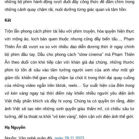
những bộ phim hành động rượt đuổi đầy công thức để đắm chìm trong
những cảnh quay chậm rãi, nuôi dưỡng từng giác quan và tâm hồn.
Kết
Trộn lẫn phong cách phim tài liệu với phim truyện, hòa quyện hiện thực
với mộng ảo, kịch bản quen thuộc nhưng cũng đầy biến tấu..., Phạm
Thiên Ân đã vượt xa so với nhiều đạo diễn đương thời ở ngay chính
bộ phim đầu tay. Dẫu cho phong cách “slow cinema” mà Phạm Thiên
Ân theo đuổi còn khó tiếp cận với khán giả đại chúng, những thước
phim từ tốn đi sâu vào tâm tưởng người xem của anh như một gờ
giảm tốc khiến thế gian sống chậm lại chút ít trong thời đại quay cuồng
của những video ngắn trên tiktok, reels… Sự xuất hiện của
Bên trong
vỏ kén vàng
ngay tại thời điểm này khiến nhiều người yêu điện ảnh
Việt thấy phấn khích và đầy hi vọng. Chúng ta có quyền tin rằng, điện
ảnh Việt sẽ tạo nên những sinh quyển giàu thẩm mĩ, có chiều sâu tư
tưởng, để ta thoát ra khỏi “vỏ kén vàng”, tiệm cận với điện ảnh thế giới.
Hạ Nguyên
Nguồn: Văn nghệ quân đội,
ngày 29.11.2023
.