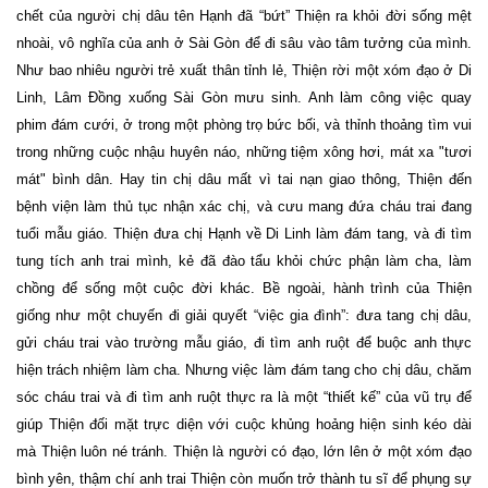
chết của người chị dâu tên Hạnh đã “bứt” Thiện ra khỏi đời sống mệt
nhoài, vô nghĩa của anh ở Sài Gòn để đi sâu vào tâm tưởng của mình.
Như bao nhiêu người trẻ xuất thân tỉnh lẻ, Thiện rời một xóm đạo ở Di
Linh, Lâm Đồng xuống Sài Gòn mưu sinh. Anh làm công việc quay
phim đám cưới, ở trong một phòng trọ bức bối, và thỉnh thoảng tìm vui
trong những cuộc nhậu huyên náo, những tiệm xông hơi, mát xa "tươi
mát" bình dân. Hay tin chị dâu mất vì tai nạn giao thông, Thiện đến
bệnh viện làm thủ tục nhận xác chị, và cưu mang đứa cháu trai đang
tuổi mẫu giáo. Thiện đưa chị Hạnh về Di Linh làm đám tang, và đi tìm
tung tích anh trai mình, kẻ đã đào tẩu khỏi chức phận làm cha, làm
chồng để sống một cuộc đời khác. Bề ngoài, hành trình của Thiện
giống như một chuyến đi giải quyết “việc gia đình”: đưa tang chị dâu,
gửi cháu trai vào trường mẫu giáo, đi tìm anh ruột để buộc anh thực
hiện trách nhiệm làm cha. Nhưng việc làm đám tang cho chị dâu, chăm
sóc cháu trai và đi tìm anh ruột thực ra là một “thiết kế” của vũ trụ để
giúp Thiện đối mặt trực diện với cuộc khủng hoảng hiện sinh kéo dài
mà Thiện luôn né tránh. Thiện là người có đạo, lớn lên ở một xóm đạo
bình yên, thậm chí anh trai Thiện còn muốn trở thành tu sĩ để phụng sự