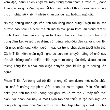
xóm đạo, cảnh Thiện chạy xe máy trong thăm thẳm sương mù, cảnh
Thiện hư xe giữa đường rồi dắt bộ, hay cảnh lọt thỏm giữa hai cõi hư -
thực… chắc sẽ khiến ít nhiều khán giả rời rạp, hoặc… ngủ gật.
Nhưng những khán giả vẫn tỉnh táo đồng hành cùng Thiện thì lại tận
hưởng bao nhiêu suy tư mà những thước phim khơi lên trong tâm trí
mình. Cảnh chiếc xe chở quan tài Hạnh chật vật nhích từng chút một
trong đám kẹt xe giờ cao điểm, với tiếng radio đều đều xa vắng gợi lên
nỗi nhọc nhằn của kiếp người, ngay cả trong phút đoạn tuyệt trần thế.
Cảnh Thiện kiên nhẫn ngồi nghe cụ Lưu nói chuyện bằng trí nhớ suy
tàn về những cuộc chiến khiến người ta cùng lúc thấy được cả sự
thiêng liêng lẫn hư vô của cuộc chuyển giao kí ức giữa những lớp
người.
Phạm Thiên Ân trong vai trò tiên phong đã làm được một cuộc phân
loại nhỏ ở những rạp phim Việt: chọn lọc được người ở lại đến cuối
phim (mà tỉnh táo chứ không ngủ gật), và kẻ rời rạp vì thấy tiếc thời
gian. Sự phân loại này là một luyện tập cần thiết để tạo nên một lớp
công chúng mới cho điện ảnh nước nhà: lớp khán giả biết từ chối