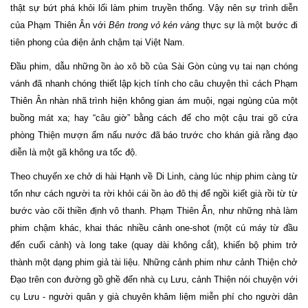
thật sự bứt phá khỏi lối làm phim truyền thống. Vậy nên sự trình diễn
của Phạm Thiên Ân với
Bên trong vỏ kén vàng
thực sự là một bước đi
tiên phong của điện ảnh chậm tại Việt Nam.
Đầu phim, dẫu những ồn ào xô bồ của Sài Gòn cùng vụ tai nạn chóng
vánh đã nhanh chóng thiết lập kịch tính cho câu chuyện thì cách Phạm
Thiên Ân nhàn nhã trình hiện không gian ám muội, ngại ngùng của một
buồng mát xa; hay “câu giờ” bằng cách để cho một cậu trai gõ cửa
phòng Thiện mượn ấm nấu nước đã báo trước cho khán giả rằng đạo
diễn là một gã không ưa tốc độ.
Theo chuyến xe chở di hài Hạnh về Di Linh, càng lúc nhịp phim càng từ
tốn như cách người ta rời khỏi cái ồn ào đô thị để ngồi kiết già rồi từ từ
bước vào cõi thiền định vô thanh. Phạm Thiên Ân, như những nhà làm
phim chậm khác, khai thác nhiều cảnh one-shot (một cú máy từ đầu
đến cuối cảnh) và long take (quay dài không cắt), khiến bộ phim trở
thành một dạng phim giả tài liệu. Những cảnh phim như cảnh Thiện chở
Đạo trên con đường gồ ghề đến nhà cụ Lưu, cảnh Thiện nói chuyện với
cụ Lưu - người quân y già chuyên khâm liệm miễn phí cho người dân