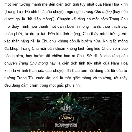
một liên tưởng mạnh mẽ đến điển tích tinh túy nhất của Nam Hoa kinh
(Trang Tử). Đó chính là câu chuyện ngụ ngôn
Trang Chu mộng
(hay còn
được gọi là “hồ điệp mộng”). Chuyện kể rằng có một hôm Trang Chu
mơ thấy mình hóa thành một cánh bướm mỏng manh, thỏa thích bay
phấp phới, tự do tự tại. Đến khi tỉnh mộng, Chu thấy mình trở lại với
xác thân nặng nề, là Chu chứ không còn là bướm nữa. Khi giấc mộng
đã khép, Trang Chu mãi băn khoăn không biết rằng liệu Chu chiêm bao
hóa bướm, hay bướm đã chiêm bao ra Chu. Sở dĩ tôi cho rằng câu
chuyện
Trang Chu mộng
này là điển tích tinh túy nhất của Nam Hoa
kinh là vì tinh thần của câu chuyện đã thâu tóm nội dung cốt lõi của tư
tưởng Trang Tử: cuộc đời chỉ là một giấc mộng vô thường, tất thảy
đều đang đắm chìm trong một giấc phù sinh.