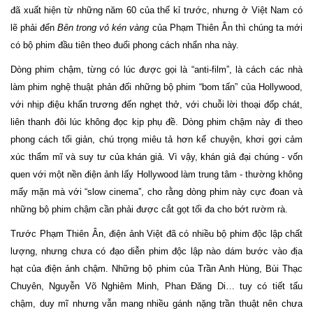
đã xuất hiện từ những năm 60 của thế kỉ trước, nhưng ở Việt Nam có
lẽ phải đến
Bên trong vỏ kén vàng
của Phạm Thiên Ân thì chúng ta mới
có bộ phim đầu tiên theo đuổi phong cách nhẩn nha này.
Dòng phim chậm, từng có lúc được gọi là “anti-film”, là cách các nhà
làm phim nghệ thuật phản đối những bộ phim “bom tấn” của Hollywood,
với nhịp điệu khẩn trương đến nghẹt thở, với chuỗi lời thoại đốp chát,
liên thanh đôi lúc không đọc kịp phụ đề. Dòng phim chậm này đi theo
phong cách tối giản, chú trọng miêu tả hơn kể chuyện, khơi gợi cảm
xúc thẩm mĩ và suy tư của khán giả. Vì vậy, khán giả đại chúng - vốn
quen với một nền điện ảnh lấy Hollywood làm trung tâm - thường không
mấy mặn mà với “slow cinema”, cho rằng dòng phim này cực đoan và
những bộ phim chậm cần phải được cắt gọt tối đa cho bớt rườm rà.
Trước Phạm Thiên Ân, điện ảnh Việt đã có nhiều bộ phim độc lập chất
lượng, nhưng chưa có đạo diễn phim độc lập nào dám bước vào địa
hạt của điện ảnh chậm. Những bộ phim của Trần Anh Hùng, Bùi Thạc
Chuyên, Nguyễn Võ Nghiêm Minh, Phan Đăng Di… tuy có tiết tấu
chậm, duy mĩ nhưng vẫn mang nhiều gánh nặng trần thuật nên chưa