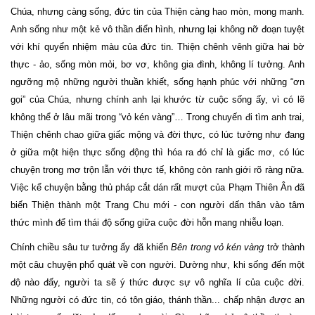
Chúa, nhưng càng sống, đức tin của Thiện càng hao mòn, mong manh.
Anh sống như một kẻ vô thần điển hình, nhưng lại không nỡ đoạn tuyệt
với khí quyển nhiệm màu của đức tin. Thiện chênh vênh giữa hai bờ
thực - ảo, sống mòn mỏi, bơ vơ, không gia đình, không lí tưởng. Anh
ngưỡng mộ những người thuần khiết, sống hạnh phúc với những “ơn
gọi” của Chúa, nhưng chính anh lại khước từ cuộc sống ấy, vì có lẽ
không thể ở lâu mãi trong “vỏ kén vàng”… Trong chuyến đi tìm anh trai,
Thiện chênh chao giữa giấc mộng và đời thực, có lúc tưởng như đang
ở giữa một hiện thực sống động thì hóa ra đó chỉ là giấc mơ, có lúc
chuyện trong mơ trộn lẫn với thực tế, không còn ranh giới rõ ràng nữa.
Việc kể chuyện bằng thủ pháp cắt dán rất mượt của Phạm Thiên Ân đã
biến Thiện thành một Trang Chu mới - con người dấn thân vào tâm
thức mình để tìm thái độ sống giữa cuộc đời hỗn mang nhiễu loạn.
Chính chiều sâu tư tưởng ấy đã khiến
Bên trong vỏ kén vàng
trở thành
một câu chuyện phổ quát về con người. Dường như, khi sống đến một
độ nào đấy, người ta sẽ ý thức được sự vô nghĩa lí của cuộc đời.
Những người có đức tin, có tôn giáo, thánh thần... chấp nhận được an