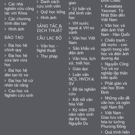
Đình Chiểu
Danh sách
gian
Các nhà
cựu sinh viên
Kawabata
nghiên cứu cộng
Lý luận và
Yasunari: Từ
Quỹ học bổng
tác với Khoa
phê bình văn
Nhật Bản đến
Hình ảnh
học
Các chương
Việt Nam
trình đào tạo
VH nước
SÁNG TÁC &
Văn học và
ngoài & VH so
Hình ảnh
DỊCH THUẬT
điện ảnh Việt
sánh
Nam - Hàn Quốc
ĐÀO TẠO
CÂU LẠC BỘ
Văn học Việt
Chiến tranh -
Nam
đất nước - con
Đại học hệ
Văn học -
Sân khấu và
người trong văn
chính quy
Nghệ thuật
điện ảnh
học và điện ảnh
Đại học hệ
Thư pháp
đương đại
Văn hóa, lịch
vừa làm vừa
sử, triết học
Nguyễn Công
học
Trứ và sự
Giáo dục
Đại học hệ
nghiệp lập thân
Luận văn
đào tạo từ xa
kiến quốc
NCS, HVCH &
Đại học hệ cử
Phật giáo và
SV
nhân tài năng
văn học Bình
Đề tài nghiên
Cao học và
Định
cứu
Nghiên cứu sinh
Những vấn đề
Kết nối văn
văn học và ngôn
hóa Việt
ngữ Nam Bộ
Kỷ niệm 255
Việt Nam -
năm năm sinh
Giao lưu văn
đại thi hào
hóa tư tưởng
Nguyễn Du
Phương Đông
Quá trình hiện