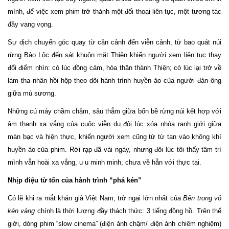
mình, để việc xem phim trở thành một đối thoại liên tục, một tương tác
đầy vang vọng.
Sự dịch chuyển góc quay từ cận cảnh đến viễn cảnh, từ bao quát núi
rừng Bảo Lộc đến sát khuôn mặt Thiện khiến người xem liên tục thay
đổi điểm nhìn: có lúc đồng cảm, hóa thân thành Thiện; có lúc lại trở về
làm tha nhân hồi hộp theo dõi hành trình huyền ảo của người đàn ông
giữa mù sương.
Những cú máy chầm chậm, sâu thẳm giữa bốn bề rừng núi kết hợp với
âm thanh xa vắng của cuộc viễn du đôi lúc xóa nhòa ranh giới giữa
màn bạc và hiện thực, khiến người xem cũng từ từ tan vào không khí
huyền ảo của phim. Rời rạp đã vài ngày, nhưng đôi lúc tôi thấy tâm trí
mình vẫn hoài xa vắng, u u minh minh, chưa về hẳn với thực tại.
Nhịp điệu từ tốn của hành trình “phá kén”
Có lẽ khi ra mắt khán giả Việt Nam, trở ngại lớn nhất của
Bên trong vỏ
kén vàng
chính là thời lượng đầy thách thức: 3 tiếng đồng hồ. Trên thế
giới, dòng phim “slow cinema” (điện ảnh chậm/ điện ảnh chiêm nghiệm)