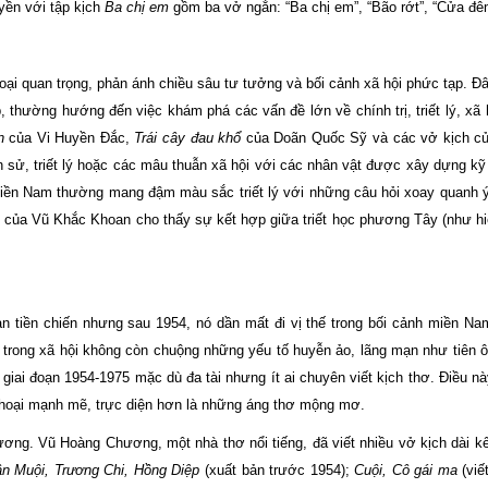
yền với tập kịch
Ba chị em
gồm ba vở ngắn: “Ba chị em”, “Bão rớt”, “Cửa đê
ại quan trọng, phản ánh chiều sâu tư tưởng và bối cảnh xã hội phức tạp. Đ
thường hướng đến việc khám phá các vấn đề lớn về chính trị, triết lý, xã 
ãn
của Vi Huyền Đắc,
Trái cây đau khổ
của Doãn Quốc Sỹ và các vở kịch c
h sử, triết lý hoặc các mâu thuẫn xã hội với các nhân vật được xây dựng kỹ
 miền Nam thường mang đậm màu sắc triết lý với những câu hỏi xoay quanh 
 của Vũ Khắc Khoan cho thấy sự kết hợp giữa triết học phương Tây (như hi
ạn tiền chiến nhưng sau 1954, nó dần mất đi vị thế trong bối cảnh miền N
 trong xã hội không còn chuộng những yếu tố huyễn ảo, lãng mạn như tiên ô
 giai đoạn 1954-1975 mặc dù đa tài nhưng ít ai chuyên viết kịch thơ. Điều n
 thoại mạnh mẽ, trực diện hơn là những áng thơ mộng mơ.
ơng. Vũ Hoàng Chương, một nhà thơ nổi tiếng, đã viết nhiều vở kịch dài k
n Muội, Trương Chi, Hồng Diệp
(xuất bản trước 1954);
Cuội,
Cô gái ma
(viế