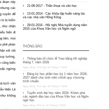
ai đoạn này
21-08-2017 - Thần thoại và văn học
h nhưng các
13-01-2014 - Các khóa tập huấn sáng tác
ng xuyên để
và các nhà văn Hồng Kông
trị bị kiểm
29-01-2016 - Hội nghị Nhà tuyển dụng năm
g, như nhận
2015 của Khoa Văn học và Ngôn ngữ
iểu hiện đi
g tiện, mọi
áo phê phán
THÔNG BÁO
hận xét nội
 suy tưởng,
Thông báo tổ chức lễ Trao bằng tốt nghiệp
tháng 7, năm 2026
m cũng biến
Ngày đăng: Thứ bảy, 04 Tháng 7 2026
 hoặc ngừng
Đăng ký học phần học kỳ 1 năm học 2026-
2027 dành cho sinh viên chính quy chương
trình chuẩn
iả kịch văn
Ngày đăng: Thứ sáu, 03 Tháng 7 2026
ễn Hiến Lê
Tuyển sinh đại học năm 2026: Khám phá
n như không
các ngành đào tạo của Khoa Văn học và Ngôn
ngữ học
Ngày đăng: Thứ tư, 01 Tháng 7 2026