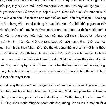
aman, đưa người đọc qua một mẩu sống ở chỗ này qua một mẩu sống ở chỗ k
t định, một sự việc mấu chốt mà người viết định trình bày với độc giả”10. 
uyết hoặc cách đối thoại trực tiếp của kịch, Nhật Tiến tìm kiếm hình thức b
 của điện ảnh để kiến tạo nên một thể loại mới: tiểu thuyết kịch. Theo ông,
 khấu nhưng vẫn tồn tại nhiều giới hạn nhất định. Cụ thể, không gian và thời
 trên sân khấu; cốt truyện thường xoay quanh cao trào mà thiếu đi bối cảnh 
 nhân vật lại phụ thuộc hoàn toàn vào ngôn ngữ đối thoại. Ngược lại, tiểu thu
tả nội tâm nhân vật, không bị ràng buộc bởi giới hạn không - thời gian và 
. Tuy nhiên, theo Nhật Tiến, tiểu thuyết cũng không phải là một hình thức
 trở nên dài dòng, thiếu sinh động; đồng thời, những cảnh cao trào kịch tính
 xúc mạnh mẽ như trên sân khấu. Từ đó, Nhật Tiến nhận thấy rằng điện ản
uyết được những hạn chế cố hữu của cả hai thể loại trên. Chính vì vậy, ôn
c mạnh hình ảnh của sân khấu và chiều sâu nội tâm của tiểu thuyết để hìn
ể loại tiểu thuyết kịch.
 xuất rằng thuật ngữ “Tiểu thuyết đối thoại” sẽ phù hợp hơn. Theo ông, mọi 
iệt nhấn mạnh vào hình thức này. Tuy nhiên, Nhật Tiến phản bác ý kiến n
ộ tác phẩm không phải chỉ toàn là đối thoại cả. Vì thế, trong khi chưa tìm đ
ch”11. Ông nhấn mạnh rằng tác phẩm của ông không đơn thuần là một chuỗi đ