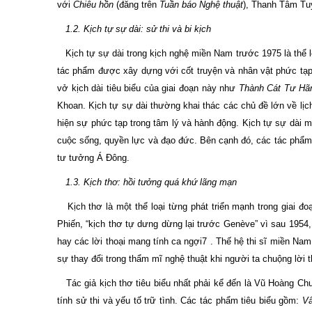
với
Chiêu hồn
(đăng trên
Tuần báo Nghệ thuật
), Thanh Tâm Tu
1.2. Kịch tự sự dài: sử thi và bi kịch
Kịch tự sự dài trong kịch nghệ miền Nam trước 1975 là thể lo
tác phẩm được xây dựng với cốt truyện và nhân vật phức tạp, 
vở kịch dài tiêu biểu của giai đoạn này như
Thành Cát Tư H
Khoan. Kịch tự sự dài thường khai thác các chủ đề lớn về lịc
hiện sự phức tạp trong tâm lý và hành động. Kịch tự sự dài
cuộc sống, quyền lực và đạo đức. Bên cạnh đó, các tác phẩm
tư tưởng Á Đông.
1.3. Kịch thơ: hồi tưởng quá khứ lãng mạn
Kịch thơ là một thể loại từng phát triển mạnh trong giai đo
Phiến, “kịch thơ tự dưng dừng lại trước Genève” vì sau 1954,
hay các lời thoại mang tính ca ngợi7 . Thế hệ thi sĩ miền Nam
sự thay đổi trong thẩm mĩ nghệ thuật khi người ta chuộng lời
Tác giả kịch thơ tiêu biểu nhất phải kể đến là Vũ Hoàng Chư
tính sử thi và yếu tố trữ tình. Các tác phẩm tiêu biểu gồm:
Vâ