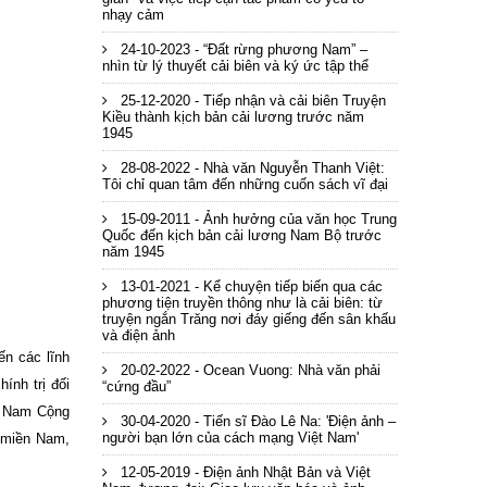
nhạy cảm
24-10-2023 - “Đất rừng phương Nam” –
nhìn từ lý thuyết cải biên và ký ức tập thể
25-12-2020 - Tiếp nhận và cải biên Truyện
Kiều thành kịch bản cải lương trước năm
1945
28-08-2022 - Nhà văn Nguyễn Thanh Việt:
Tôi chỉ quan tâm đến những cuốn sách vĩ đại
15-09-2011 - Ảnh hưởng của văn học Trung
Quốc đến kịch bản cải lương Nam Bộ trước
năm 1945
13-01-2021 - Kể chuyện tiếp biến qua các
phương tiện truyền thông như là cải biên: từ
truyện ngắn Trăng nơi đáy giếng đến sân khấu
và điện ảnh
ến các lĩnh
20-02-2022 - Ocean Vuong: Nhà văn phải
ính trị đối
“cứng đầu”
t Nam Cộng
30-04-2020 - Tiến sĩ Đào Lê Na: 'Điện ảnh –
người bạn lớn của cách mạng Việt Nam'
t miền Nam,
12-05-2019 - Điện ảnh Nhật Bản và Việt