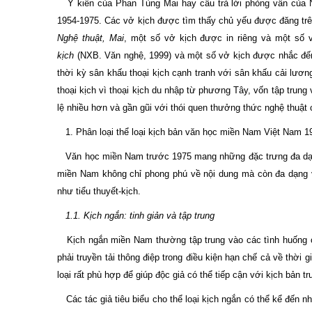
Ý kiến của Phan Tùng Mai hay câu trả lời phỏng vấn của Ng
1954-1975. Các vở kịch được tìm thấy chủ yếu được đăng tr
Nghệ thuật, Mai
, một số vở kịch được in riêng và một số 
kịch
(NXB. Văn nghệ, 1999) và một số vở kịch được nhắc đến t
thời kỳ sân khấu thoại kịch cạnh tranh với sân khấu cải lư
thoại kịch vì thoại kịch du nhập từ phương Tây, vốn tập trung
lệ nhiều hơn và gần gũi với thói quen thưởng thức nghệ thuật
1. Phân loại thể loại kịch bản văn học miền Nam Việt Nam 1
Văn học miền Nam trước 1975 mang những đặc trưng đa dạng 
miền Nam không chỉ phong phú về nội dung mà còn đa dạng v
như tiểu thuyết-kịch.
1.1. Kịch ngắn: tinh giản và tập trung
Kịch ngắn miền Nam thường tập trung vào các tình huống cô
phải truyền tải thông điệp trong điều kiện hạn chế cả về thời
loại rất phù hợp để giúp độc giả có thể tiếp cận với kịch bản
Các tác giả tiêu biểu cho thể loại kịch ngắn có thể kể đến 