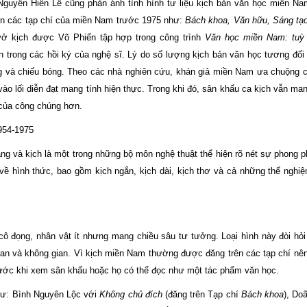
uyễn Hiến Lê cũng phản ánh tình hình tư liệu kịch bản văn học miền Nam
ên các tạp chí của miền Nam trước 1975 như:
Bách khoa, Văn hữu, Sáng tạo
vở kịch được Võ Phiến tập hợp trong công trình
Văn học miền Nam: tuỳ b
rong các hồi ký của nghệ sĩ. Lý do số lượng kịch bản văn học tương đối í
ơng và chiếu bóng. Theo các nhà nghiên cứu, khán giả miền Nam ưa chuộng 
 vào lối diễn đạt mang tính hiện thực. Trong khi đó, sân khấu ca kịch vẫn ma
 của công chúng hơn.
954-1975
và kịch là một trong những bộ môn nghệ thuật thể hiện rõ nét sự phong p
ề hình thức, bao gồm kịch ngắn, kịch dài, kịch thơ và cả những thể nghi
 đọng, nhân vật ít nhưng mang chiều sâu tư tưởng. Loại hình này đòi hỏi
 gian và không gian. Vì kịch miền Nam thường được đăng trên các tạp chí nên
 trước khi xem sân khấu hoặc họ có thể đọc như một tác phẩm văn học.
như: Bình Nguyên Lộc với
Không chủ đích
(đăng trên Tạp chí
Bách khoa
), Do