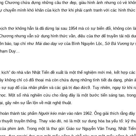
àng Chương chứa đựng những câu thơ đẹp, giàu hình ảnh nhưng có vẻ khô
ự chuyển mình khó khăn của kịch thơ khi phải cạnh tranh với các hình thức
kịch thơ không hẳn là đã dừng lại sau 1954 mà có sự biến đổi, không còn l
ương nhưng vẫn sử dụng hình thức vần, điệu của thơ để truyền tải nội du
trên báo, tạp chí như
Mài dao dạy vợ
của Bình Nguyên Lộc,
Sở Bá Vương tự 
Phạm Duy…
 kịch” do nhà văn Nhật Tiến đề xuất là một thể nghiệm mới mẻ, kết hợp các
ày không chỉ có đối thoại mà còn chứa đựng những tình tiết đa dạng, phản á
 sự sụp đổ của nhân phẩm và các giá trị đạo đức9. Tuy nhiên, ngay từ khi ra
 học. Một số nhà nghiên cứu cho rằng đây là một bước tiến sáng tạo, tron
ại, gây nên sự lẫn lộn về mặt nghệ thuật.
i hoàn thành tác phẩm
Người kéo màn
vào năm 1962. Ông giải thích rằng đâ
thuyết truyền thống. Thay vào đó, nó là một sự dung hòa ba yếu tố: kỹ thuậ
 của phim ảnh. Trong một lá thư gửi Giáo sư Nguyễn Văn Trung, Nhật Tiến