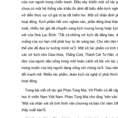
của con người trong chiến tranh. Điều này khiến một số tác 
chưa có một hệ thống sân khấu ổn định để biểu diễn kịch ngh
vở diễn thực sự có giá trị lại rất hiếm hoi. Một số nhận đị
hoạt động. Kịch phẩm hết sức nghèo nàn, phần đông khai thác 
soát, nhiều tác giả đã chuyển sang kịch tượng trưng hoặc kị
xét của Hoà Lục Bình: “Tất cả những vở kịch đã đăng báo, đã
xuống của sự hạn chế phát huy tự do sáng tạo. Cho nên tâm h
thể văn để đưa tư tưởng mình ra”3. Một số tác phẩm có tính tr
các vở kịch như
Giao thừa, Thằng Cuội, Thành Cát Tư Hãn
, 
tâm của người dân sống trong một hoàn cảnh xã hội với tác g
mong muốn của lớp người đang sống với chúng ta”4. Sau năm 
đổi mạnh mẽ. Nhiều tác phẩm, đoàn kịch và nghệ sĩ phải thích
hoạt động.
Trong bài viết về tác giả Phan Tùng Mai, Võ Phiến có đề cập
học ở miền Nam Việt Nam. Phan Tùng Mai cho rằng “trên văn đà
“Một vài nhận xét về tình hình văn chương và báo chí năm 195
thấy xuất bản”6.