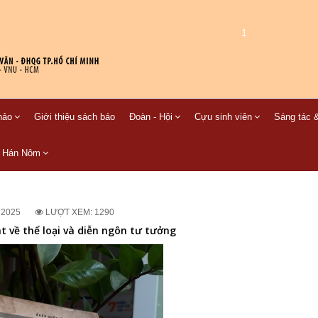
1
hảo
Giới thiệu sách báo
Đoàn - Hội
Cựu sinh viên
Sáng tác &
C Hán Nôm
 2025
LƯỢT XEM: 1290
 về thể loại và diễn ngôn tư tưởng