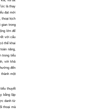
ia, và tất
Tức là thay
iểu đạt mới
 thoại kịch
 gian trong
rộng lớn để
yết với cấu
có thể khai
 toàn năng,
 trong tiểu
h, với khả
g hướng đến
h thành một
tiểu thuyết
ày bằng lập
ược danh từ
ối thoại mà