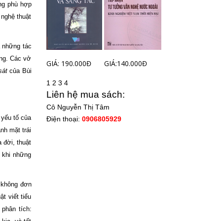
ng phù hợp
 nghệ thuật
à những tác
ng. Các vở
GIÁ: 190.000Đ
GIÁ:140.000Đ
sát
của Bùi
1
2
3
4
Liên hệ mua sách:
Cô Nguyễn Thị Tâm
 yếu tố của
Điện thoại:
0906805929
nh mặt trái
 đời, thuật
g khi những
y không đơn
t viết tiểu
 phân tích: