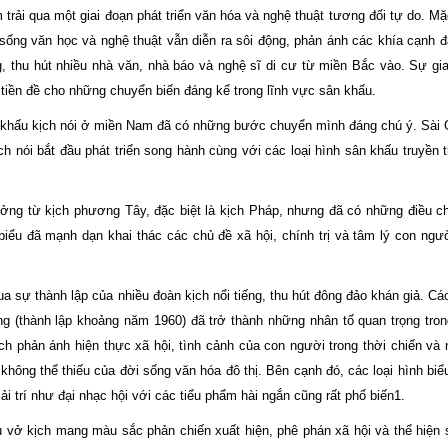
 qua một giai đoạn phát triển văn hóa và nghệ thuật tương đối tự do. Mặ
 sống văn học và nghệ thuật vẫn diễn ra sôi động, phản ánh các khía cạnh 
g, thu hút nhiều nhà văn, nhà báo và nghệ sĩ di cư từ miền Bắc vào. Sự gi
tiền đề cho những chuyển biến đáng kể trong lĩnh vực sân khấu.
n khấu kịch nói ở miền Nam đã có những bước chuyển mình đáng chú ý. Sài
ịch nói bắt đầu phát triển song hành cùng với các loại hình sân khấu truyền 
ởng từ kịch phương Tây, đặc biệt là kịch Pháp, nhưng đã có những điều c
iểu đã mạnh dạn khai thác các chủ đề xã hội, chính trị và tâm lý con ngườ
 sự thành lập của nhiều đoàn kịch nổi tiếng, thu hút đông đảo khán giả. Cá
hành lập khoảng năm 1960) đã trở thành những nhân tố quan trọng trong
h phản ánh hiện thực xã hội, tình cảnh của con người trong thời chiến v
hông thể thiếu của đời sống văn hóa đô thị. Bên cạnh đó, các loại hình biể
ải trí như đại nhạc hội với các tiểu phẩm hài ngắn cũng rất phổ biến1.
ều vở kịch mang màu sắc phản chiến xuất hiện, phê phán xã hội và thể hiện