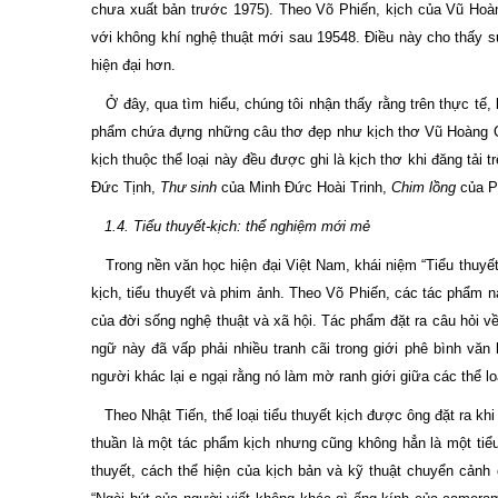
chưa xuất bản trước 1975). Theo Võ Phiến, kịch của Vũ Ho
với không khí nghệ thuật mới sau 19548. Điều này cho thấy s
hiện đại hơn.
Ở đây, qua tìm hiểu, chúng tôi nhận thấy rằng trên thực tế, 
phẩm chứa đựng những câu thơ đẹp như kịch thơ Vũ Hoàng Ch
kịch thuộc thể loại này đều được ghi là kịch thơ khi đăng tải 
Đức Tịnh,
Thư sinh
của Minh Đức Hoài Trinh,
Chim lồng
của 
1.4. Tiểu thuyết-kịch: thể nghiệm mới mẻ
Trong nền văn học hiện đại Việt Nam, khái niệm “Tiểu thuyết
kịch, tiểu thuyết và phim ảnh. Theo Võ Phiến, các tác phẩm n
của đời sống nghệ thuật và xã hội. Tác phẩm đặt ra câu hỏi về
ngữ này đã vấp phải nhiều tranh cãi trong giới phê bình văn
người khác lại e ngại rằng nó làm mờ ranh giới giữa các thể lo
Theo Nhật Tiến, thể loại tiểu thuyết kịch được ông đặt ra kh
thuần là một tác phẩm kịch nhưng cũng không hẳn là một tiểu 
thuyết, cách thể hiện của kịch bản và kỹ thuật chuyển cảnh