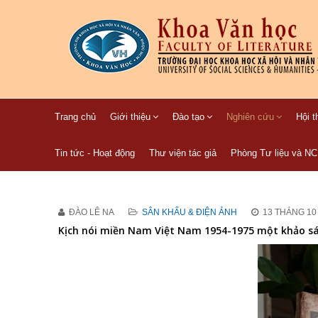
Trang chủ
Giới thiệu
Đào tạo
Nghiên cứu
Hội t
Tin tức - Hoạt động
Thư viện tác giả
Phòng Tư liệu và N
ĐÀO LÊ NA
SÂN KHẤU & ĐIỆN ẢNH
13 THÁNG 10
Kịch nói miền Nam Việt Nam 1954-1975 một khảo sát