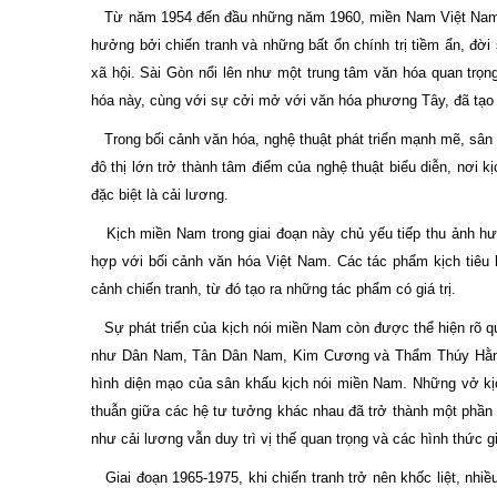
Từ năm 1954 đến đầu những năm 1960, miền Nam Việt Nam trải
hưởng bởi chiến tranh và những bất ổn chính trị tiềm ẩn, đời
xã hội. Sài Gòn nổi lên như một trung tâm văn hóa quan trọn
hóa này, cùng với sự cởi mở với văn hóa phương Tây, đã tạo 
Trong bối cảnh văn hóa, nghệ thuật phát triển mạnh mẽ, sâ
đô thị lớn trở thành tâm điểm của nghệ thuật biểu diễn, nơi k
đặc biệt là cải lương.
Kịch miền Nam trong giai đoạn này chủ yếu tiếp thu ảnh hư
hợp với bối cảnh văn hóa Việt Nam. Các tác phẩm kịch tiêu b
cảnh chiến tranh, từ đó tạo ra những tác phẩm có giá trị.
Sự phát triển của kịch nói miền Nam còn được thể hiện rõ qua
như Dân Nam, Tân Dân Nam, Kim Cương và Thẩm Thúy Hằng (t
hình diện mạo của sân khấu kịch nói miền Nam. Những vở kịc
thuẫn giữa các hệ tư tưởng khác nhau đã trở thành một phần k
như cải lương vẫn duy trì vị thế quan trọng và các hình thức gi
Giai đoạn 1965-1975, khi chiến tranh trở nên khốc liệt, nhi