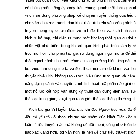
“Ngòi bút của người viết không khác gì ống kính của camer
cả những mẩu sống ấy xoáy tròn chung quanh một thời gian nhấ
vì chỉ sử dụng phương pháp kể chuyện truyền thống của tiểu th
cho văn chương, mạnh dạn khai thác tính chuyển động hình ảnh
truyền thống tuy có ưu điểm về tính đối thoại và kịch tính sân
kịch bị bó hẹp, chỉ diễn ra trong một khoảng thời gian cụ thể
nhân vật phát triển; trong khi đó, quá trình phát triển tâm lý
trúc mở hơn cho phép tác giả sử dụng ngôn ngữ mô tả để diễn 
thác ngoại cảnh như một công cụ tăng cường hiệu ứng cảm xúc
bởi việc lạm dụng mô tả và độc thoại nội tâm dễ khiến văn bản
thuyết nhiều khi không tạo được hiệu ứng trực quan và cảm
năng dựng cảnh và chuyển cảnh linh hoạt, đã phần nào giải q
một nỗ lực kết hợp vận dụng kỹ thuật dàn dựng điện ảnh, sứ
thể loại trung gian, vượt qua ranh giới thể loại thông thường: th
Kịch tác gia Vi Huyền Đắc sau khi đọc
Người kéo màn
đã đề
đều có yếu tố đối thoại nhưng tác phẩm của Nhật Tiến đặc b
luận: “Tiểu thuyết nào mà không có đối thoại, cũng như toàn b
nào xác đáng hơn, tôi vẫn nghĩ là nên để chữ tiểu thuyết kị