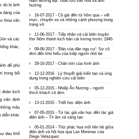
Nam đương đại: Giao lưu văn hóa và ảnh
c dù bị ảnh
hưởng
đa dạng của
16-07-2017 - Cô gái đến từ hôm qua – vết
mực, chuyến xe và những cánh phượng trong
ao thoa văn
trang vở
11-06-2017 - Tiếp nhận và cải biên truyện
 Gòn và các
thơ Nôm thành kịch bản cải lương trước 1945
thống khác,
09-06-2017 - 'Đảo của dân ngụ cư': Sự cô
đơn đến khó hiểu của kiếp người nhỏ bé
28-10-2017 - Chân trời của hình ảnh
hỉnh để phù
i trong bối
12-12-2016 - Lý thuyết giải kiến tạo và ứng
dụng trong nghiên cứu cải biên
05-12-2015 - Nhiếp Ấn Nương – người
c đoàn kịch
thích khách cô đơn
 việc định
13-11-2015 - Triết học điện ảnh
à những mâu
07-05-2015 - Từ tác giả văn học đến tác giả
u diễn khác
điện ảnh – Tri âm và sáng tạo
05-01-2014 - Thử phác họa mối liên hệ giữa
điện ảnh và hội họa qua Las Meninas của
 sự đau khổ
Diego Velazquez