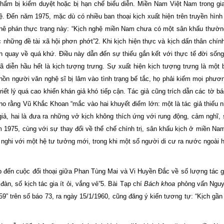
phẩm bị kiểm duyệt hoặc bị hạn chế biểu diễn. Miền Nam Việt Nam trong gi
ệ. Đến năm 1975, mặc dù có nhiều ban thoại kịch xuất hiện trên truyền hìn
nh phê phán thực trạng này: “Kịch nghệ miền Nam chưa có một sân khấu thườ
những đề tài xã hội phơn phớt”2. Khi kịch hiện thực và kịch dấn thân chính 
ch quay về quá khứ. Điều này dẫn đến sự thiếu gắn kết với thực tế đời sốn
 diễn hầu hết là kịch tượng trưng. Sự xuất hiện kịch tượng trưng là một b
ồn người văn nghệ sĩ bị lâm vào tình trạng bế tắc, họ phải kiếm mọi phươn
iết lý quá cao khiến khán giả khó tiếp cận. Tác giả cũng trích dẫn các tờ b
cho rằng Vũ Khắc Khoan “mắc vào hai khuyết điểm lớn: một là tác giả thiếu n
iả, hai là đưa ra những vở kịch không thích ứng với rung động, cảm nghĩ,
1975, cùng với sự thay đổi về thể chế chính trị, sân khấu kịch ở miền Na
 nghi với một hệ tư tưởng mới, trong khi một số người di cư ra nước ngoài
 đến cuộc đối thoại giữa Phan Tùng Mai và Vi Huyền Đắc về số lượng tác g
n, số kịch tác gia ít ỏi, vắng vẻ”5. Bài Tạp chí
Bách khoa
phỏng vấn Nguy
9” trên số báo 73, ra ngày 15/1/1960, cũng đăng ý kiến tương tự: “Kịch gầ