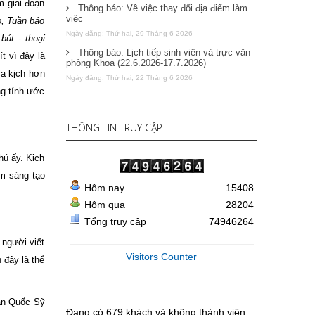
 giai đoạn
Thông báo: Về việc thay đổi địa điểm làm
việc
, Tuần báo
Ngày đăng: Thứ hai, 29 Tháng 6 2026
út - thoại
Thông báo: Lịch tiếp sinh viên và trực văn
t vì đây là
phòng Khoa (22.6.2026-17.7.2026)
ca kịch hơn
Ngày đăng: Thứ hai, 22 Tháng 6 2026
ng tính ước
THÔNG TIN TRUY CẬP
hú ấy. Kịch
ệm sáng tạo
Hôm nay
15408
Hôm qua
28204
Tổng truy cập
74946264
 người viết
Visitors Counter
 đây là thể
ãn Quốc Sỹ
Đang có 679 khách và không thành viên