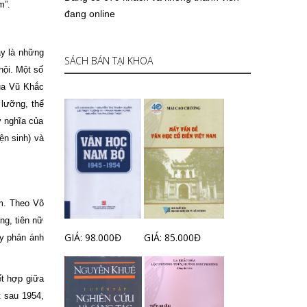
m”.
đang online
ây là những
SÁCH BÁN TẠI KHOA
hội. Một số
ủa Vũ Khắc
 lưỡng, thể
ý nghĩa của
ện sinh) và
am. Theo Võ
ng, tiên nữ
GIÁ: 98.000Đ
GIÁ: 85.000Đ
ày phản ánh
ết hợp giữa
t sau 1954,