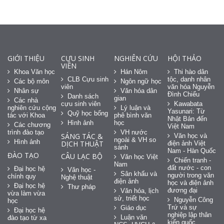
GIỚI THIỆU
CỰU SINH
NGHIÊN CỨU
HỘI THẢO
VIÊN
Khoa Văn học
Hán Nôm
Thi hào dân
CLB Cựu sinh
tộc, danh nhân
Các bộ môn
Ngôn ngữ học
viên
văn hóa Nguyễn
Nhân sự
Văn hóa dân
Đình Chiểu
Danh sách
gian
Các nhà
cựu sinh viên
Kawabata
nghiên cứu cộng
Lý luận và
Yasunari: Từ
Quỹ học bổng
tác với Khoa
phê bình văn
Nhật Bản đến
Hình ảnh
học
Các chương
Việt Nam
trình đào tạo
VH nước
SÁNG TÁC &
Văn học và
ngoài & VH so
Hình ảnh
DỊCH THUẬT
điện ảnh Việt
sánh
Nam - Hàn Quốc
ĐÀO TẠO
CÂU LẠC BỘ
Văn học Việt
Chiến tranh -
Nam
đất nước - con
Đại học hệ
Văn học -
Sân khấu và
người trong văn
chính quy
Nghệ thuật
điện ảnh
học và điện ảnh
Đại học hệ
Thư pháp
đương đại
Văn hóa, lịch
vừa làm vừa
sử, triết học
Nguyễn Công
học
Trứ và sự
Giáo dục
Đại học hệ
nghiệp lập thân
Luận văn
đào tạo từ xa
kiến quốc