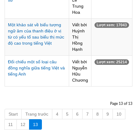
sử
Lê
Trung
Hoa
Một khảo sát về biểu tượng
Viết bởi
Lượt xem: 17043
ngữ âm của thanh điệu ở vị
Huỳnh
từ có yếu tố sau biểu thị mức
Thị
độ cao trong tiếng Việt
Hồng
Hạnh
Đối chiếu một số loại câu
Viết bởi
Lượt xem: 25214
đồng nghĩa giữa tiếng Việt và
Nguyễn
tiếng Anh
Hữu
Chương
Page 13 of 13
Start
Trang trước
4
5
6
7
8
9
10
11
12
13