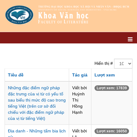
Hiển thị #
Tiêu đề
Tác giả
Lượt xem
Những đặc điểm ngữ pháp
Viết bởi
Lượt xem: 17839
đặc trưng của vị từ có yếu tố
Huỳnh
sau biểu thị mức độ cao trong
Thị
tiếng Việt (trên cơ sở đối
Hồng
chiếu với đặc điểm ngữ pháp
Hạnh
của vị từ tiếng Việt)
Địa danh - Những tấm bia lịch
Viết bởi
Lượt xem: 16050