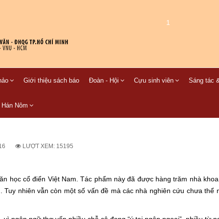
1
hảo
Giới thiệu sách báo
Đoàn - Hội
Cựu sinh viên
Sáng tác &
C Hán Nôm
16
LƯỢT XEM: 15195
văn học cổ điển Việt Nam. Tác phẩm này đã được hàng trăm nhà khoa
. Tuy nhiên vẫn còn một số vấn đề mà các nhà nghiên cứu chưa thể nh