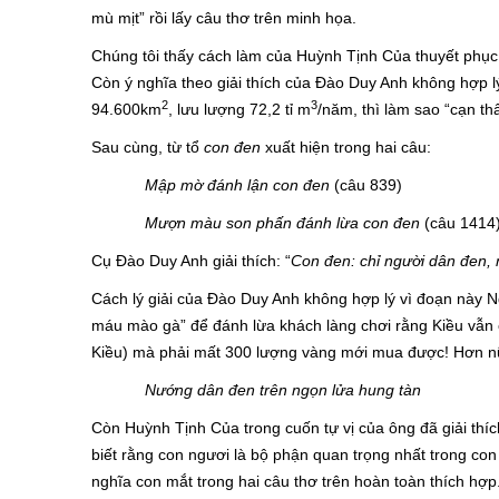
mù mịt” rồi lấy câu thơ trên minh họa.
Chúng tôi thấy cách làm của Huỳnh Tịnh Của thuyết phục
Còn ý nghĩa theo giải thích của Đào Duy Anh không hợp l
2
3
94.600km
, lưu lượng 72,2 tỉ m
/năm, thì làm sao “cạn t
Sau cùng, từ tổ
con đen
xuất hiện trong hai câu:
Mập mờ đánh lận con đen
(câu 839)
Mượn màu son phấn đánh lừa con đen
(câu 1414
Cụ Đào Duy Anh giải thích: “
Con đen: chỉ người dân đen, n
Cách lý giải của Đào Duy Anh không hợp lý vì đoạn này 
máu mào gà” để đánh lừa khách làng chơi rằng Kiều vẫn cò
Kiều) mà phải mất 300 lượng vàng mới mua được! Hơn nữ
Nướng dân đen trên ngọn lửa hung tàn
Còn Huỳnh Tịnh Của trong cuốn tự vị của ông đã giải thí
biết rằng con ngươi là bộ phận quan trọng nhất trong co
nghĩa con mắt trong hai câu thơ trên hoàn toàn thích hợp