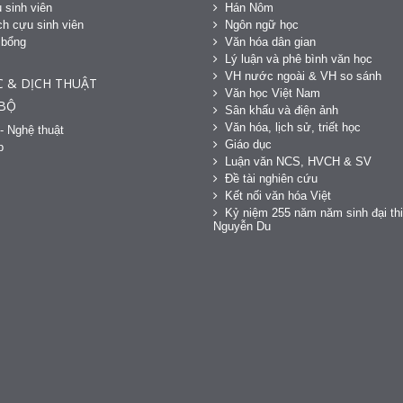
 sinh viên
Hán Nôm
h cựu sinh viên
Ngôn ngữ học
 bổng
Văn hóa dân gian
h
Lý luận và phê bình văn học
VH nước ngoài & VH so sánh
C & DỊCH THUẬT
Văn học Việt Nam
 BỘ
Sân khấu và điện ảnh
Văn hóa, lịch sử, triết học
- Nghệ thuật
Giáo dục
p
Luận văn NCS, HVCH & SV
Đề tài nghiên cứu
Kết nối văn hóa Việt
Kỷ niệm 255 năm năm sinh đại thi
Nguyễn Du