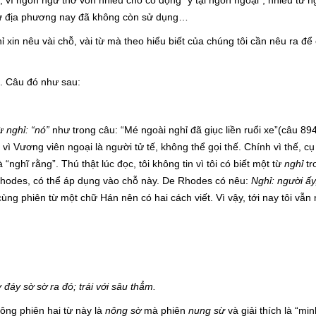
vì ngôn ngữ thơ vốn nhiều chỗ cô đọng “ý tại ngôn ngoại”, nhiều từ n
từ địa phương nay đã không còn sử dụng…
in nêu vài chỗ, vài từ mà theo hiểu biết của chúng tôi cần nêu ra để
u. Câu đó như sau:
từ
nghỉ: “nó”
như trong câu: “Mé ngoài nghỉ đã giục liền ruổi xe”(câu 894
ì Vương viên ngoại là người tử tế, không thể gọi thế. Chính vì thế, cụ
 “nghĩ rằng”. Thú thật lúc đọc, tôi không tin vì tôi có biết một từ
nghỉ
tr
hodes, có thể áp dụng vào chỗ này. De Rhodes có nêu:
Nghỉ: người ấy
 cùng phiên từ một chữ Hán nên có hai cách viết. Vì vậy, tới nay tôi vẫn
 đáy sờ sờ ra đó; trái với sâu thẳm.
ông phiên hai từ này là
nông sờ
mà phiên
nung sừ
và giải thích là “mi