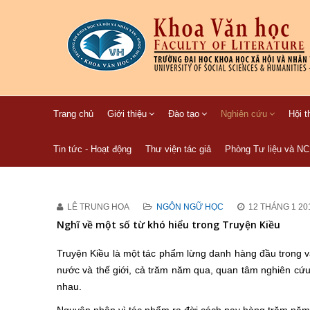
Trang chủ
Giới thiệu
Đào tạo
Nghiên cứu
Hội t
Tin tức - Hoạt động
Thư viện tác giả
Phòng Tư liệu và N
LÊ TRUNG HOA
NGÔN NGỮ HỌC
12 THÁNG 1 20
Nghĩ về một số từ khó hiểu trong Truyện Kiều
Truyện Kiều là một tác phẩm lừng danh hàng đầu trong 
nước và thế giới, cả trăm năm qua, quan tâm nghiên cứu
nhau.