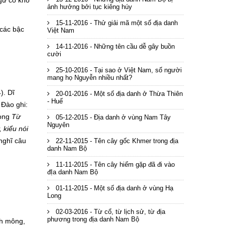
gữ cổ khó
ảnh hưởng bởi tục kiêng húy
15-11-2016 - Thử giải mã một số địa danh
 các bậc
Việt Nam
14-11-2016 - Những tên cầu dễ gây buồn
cười
25-10-2016 - Tại sao ở Việt Nam, số người
mang họ Nguyễn nhiều nhất?
). Dĩ
20-01-2016 - Một số địa danh ở Thừa Thiên
- Huế
 Đào ghi:
ong
Từ
05-12-2015 - Địa danh ở vùng Nam Tây
Nguyên
, kiểu nói
 nghĩ câu
22-11-2015 - Tên cây gốc Khmer trong địa
danh Nam Bộ
11-11-2015 - Tên cây hiếm gặp đã đi vào
đỊa danh Nam Bộ
01-11-2015 - Một số địa danh ở vùng Hạ
Long
02-03-2016 - Từ cổ, từ lịch sử, từ địa
phương trong địa danh Nam Bộ
nh mông,