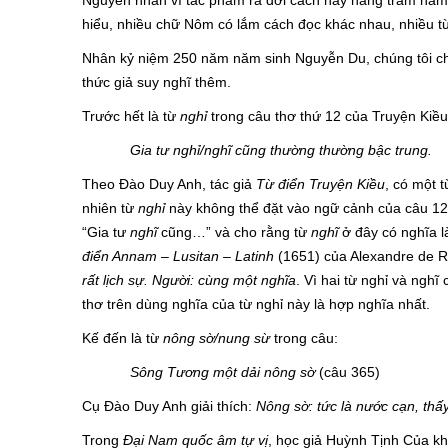
Nguyên nhân vì tác phẩm ra đời cách nay hàng trăm năm, 
hiểu, nhiều chữ Nôm có lắm cách đọc khác nhau, nhiều 
Nhân kỷ niệm 250 năm năm sinh Nguyễn Du, chúng tôi chỉ x
thức giả suy nghĩ thêm.
Trước hết là từ
nghỉ
trong câu thơ thứ 12 của Truyện Kiề
Gia tư nghỉ/nghĩ cũng thường thường bậc trung.
Theo Đào Duy Anh, tác giả
Từ điển Truyện Kiều
, có một 
nhiên từ
nghỉ
này không thể đặt vào ngữ cảnh của câu 12 v
“Gia tư
nghĩ
cũng…” và cho rằng từ
nghĩ
ở đây có nghĩa là
điển Annam – Lusitan – Latinh
(1651) của Alexandre de R
rất
lịch sự. Người: cùng một nghĩa
. Vì hai từ nghỉ và nghĩ
thơ trên dùng nghĩa của từ nghỉ này là hợp nghĩa nhất.
Kế đến là từ
nông sờ/nung sừ
trong câu:
Sông Tương một dải nông sờ
(câu 365)
Cụ Đào Duy Anh giải thích:
Nông sờ: tức là nước cạn, thấy
Trong
Đại Nam quốc âm tự vị
, học giả Huỳnh Tịnh Của kh