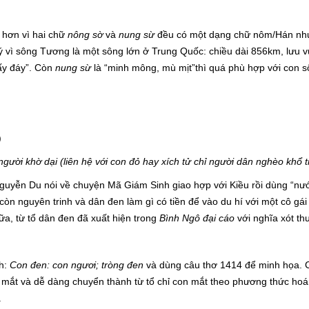
 hơn vì hai chữ
nông sờ
và
nung sừ
đều có một dạng chữ nôm/Hán nh
ý vì sông Tương là một sông lớn ở Trung Quốc: chiều dài 856km, lưu 
hấy đáy”. Còn
nung sừ
là “minh mông, mù mịt”thì quá phù hợp với con s
)
gười khờ dại (liên hệ với con đỏ hay xích tử chỉ người dân nghèo khổ tr
Nguyễn Du nói về chuyện Mã Giám Sinh giao hợp với Kiều rồi dùng “nướ
n nguyên trinh và dân đen làm gì có tiền để vào du hí với một cô gái 
a, từ tổ dân đen đã xuất hiện trong
Bình Ngô đại cáo
với nghĩa xót th
ch:
Con đen: con ngươi; tròng đen
và dùng câu thơ 1414 để minh họa. 
n mắt và dễ dàng chuyển thành từ tổ chỉ con mắt theo phương thức hoá
.