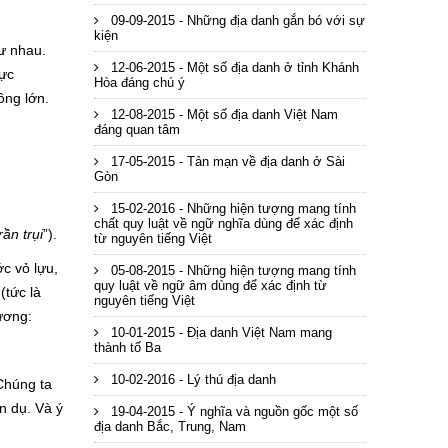
09-09-2015 - Những địa danh gắn bó với sự
kiện
ư nhau.
12-06-2015 - Một số địa danh ở tỉnh Khánh
vực
Hòa đáng chú ý
ông lớn.
12-08-2015 - Một số địa danh Việt Nam
đáng quan tâm
17-05-2015 - Tản mạn về địa danh ở Sài
Gòn
15-02-2016 - Những hiện tượng mang tính
chất quy luật về ngữ nghĩa dùng để xác định
ần trụi
”).
từ nguyên tiếng Việt
c vỏ lựu,
05-08-2015 - Những hiện tượng mang tính
quy luật về ngữ âm dùng để xác định từ
(tức là
nguyên tiếng Việt
ương:
10-01-2015 - Địa danh Việt Nam mang
thành tố Ba
10-02-2016 - Lý thú địa danh
Chúng ta
n dụ. Và ý
19-04-2015 - Ý nghĩa và nguồn gốc một số
địa danh Bắc, Trung, Nam