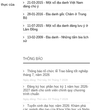
21-03-2015 - Một số địa danh Việt Nam
 thực của
đáng chú ý
28-01-2016 - Địa danh gốc Chăm ở Trung
Bộ
11-07-2015 - Một số địa danh đáng lưu ý ở
Lâm Đồng
13-02-2009 - Địa danh - Những tấm bia lịch
sử
THÔNG BÁO
Thông báo tổ chức lễ Trao bằng tốt nghiệp
tháng 7, năm 2026
Ngày đăng: Thứ bảy, 04 Tháng 7 2026
Đăng ký học phần học kỳ 1 năm học 2026-
2027 dành cho sinh viên chính quy chương
trình chuẩn
Ngày đăng: Thứ sáu, 03 Tháng 7 2026
Tuyển sinh đại học năm 2026: Khám phá
các ngành đào tạo của Khoa Văn học và Ngôn