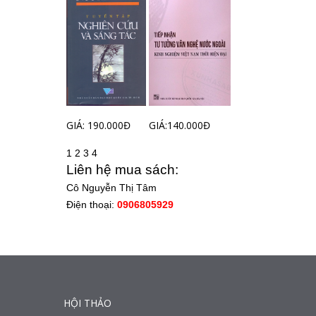
GIÁ: 190.000Đ
GIÁ:140.000Đ
1
2
3
4
Liên hệ mua sách:
Cô Nguyễn Thị Tâm
Điện thoại:
0906805929
HỘI THẢO