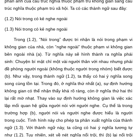
phản ánh của cấu trúc nghĩa thuộc phạm trù không gian sang cấu
trúc nghĩa thuộc phạm trù xã hội. Ta có các thành ngữ sau đây:
(1.2) Nói trong có kẻ nghe ngoài
(1.3) Nói trong có kẻ nghe ngoài
Trong (1.2), “Nói trong” được tri nhận là nói trong phạm vi
không gian của nhà, còn “nghe ngoài” thuộc phạm vi không gian
bên ngoài nhà (a). Từ nghĩa này sẽ hình thành ra nghĩa phái
sinh: Chuyện bí mật chỉ một vài người thân với nhau nhưng phải
đề phòng người ngoài (không thuộc người trong nhóm) biết được
(b). Như vậy, trong thành ngữ (1.2), ta thấy có hai ý nghĩa song
song cùng tồn tại. Trong đó, ở nghĩa thứ nhất (a), sự định hướng
không gian có thể nhận thấy khá rõ ràng, còn ở nghĩa thứ hai thì
lại rất mờ nhạt. Thay vào sự định hướng không gian là việc xác
lập mối quan hệ giữa người nói với người nghe. Cụ thể là trong
trường hợp (b), người nói và người nghe được hiểu là người
trong cuộc. Tình hình này cho phép ta phân xuất nghĩa của thành
ngữ (1.3). Với thành ngữ này, ta cũng có hai ý nghĩa tương tự
như (1.2). Tuy nhiên, xét về nét nghĩa nổi trội, thì (b) lại nổi trội