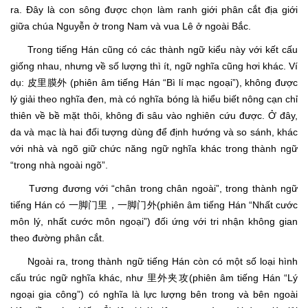
ra. Đây là con sông được chọn làm ranh giới phân cắt địa giới
giữa chúa Nguyễn ở trong Nam và vua Lê ở ngoài Bắc.
Trong tiếng Hán cũng có các thành ngữ kiểu này với kết cấu
giống nhau, nhưng về số lượng thì ít, ngữ nghĩa cũng hơi khác. Ví
dụ: 皮里膜外 (phiên âm tiếng Hán “Bì lí mạc ngoại”), không được
lý giải theo nghĩa đen, mà có nghĩa bóng là hiểu biết nông cạn chỉ
thiên về bề mặt thôi, không đi sâu vào nghiên cứu được. Ở đây,
da và mạc là hai đối tượng dùng để định hướng và so sánh, khác
với nhà và ngõ giữ chức năng ngữ nghĩa khác trong thành ngữ
“trong nhà ngoài ngõ”.
Tương đương với “chân trong chân ngoài”, trong thành ngữ
tiếng Hán có 一脚门里，一脚门外(phiên âm tiếng Hán “Nhất cước
môn lý, nhất cước môn ngoại”) đối ứng với tri nhận không gian
theo đường phân cắt.
Ngoài ra, trong thành ngữ tiếng Hán còn có một số loại hình
cấu trúc ngữ nghĩa khác, như 里外夹攻(phiên âm tiếng Hán “Lý
ngoại gia công”) có nghĩa là lực lượng bên trong và bên ngoài