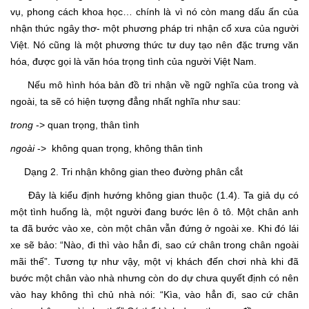
vụ, phong cách khoa học… chính là vì nó còn mang dấu ấn của
nhận thức ngây thơ- một phương pháp tri nhận cổ xưa của người
Việt. Nó cũng là một phương thức tư duy tạo nên đặc trưng văn
hóa, được gọi là văn hóa trọng tình của người Việt Nam.
Nếu mô hình hóa bản đồ tri nhận về ngữ nghĩa của trong và
ngoài, ta sẽ có hiện tượng đẳng nhất nghĩa như sau:
trong
-> quan trọng, thân tình
ngoài
-> không quan trọng, không thân tình
Dạng 2. Tri nhận không gian theo đường phân cắt
Đây là kiểu định hướng không gian thuộc (1.4). Ta giả dụ có
một tình huống là, một người đang bước lên ô tô. Một chân anh
ta đã bước vào xe, còn một chân vẫn đứng ở ngoài xe. Khi đó lái
xe sẽ bảo: “Nào, đi thì vào hẳn đi, sao cứ chân trong chân ngoài
mãi thế”. Tương tự như vậy, một vị khách đến chơi nhà khi đã
bước một chân vào nhà nhưng còn do dự chưa quyết định có nên
vào hay không thì chủ nhà nói: “Kìa, vào hẳn đi, sao cứ chân