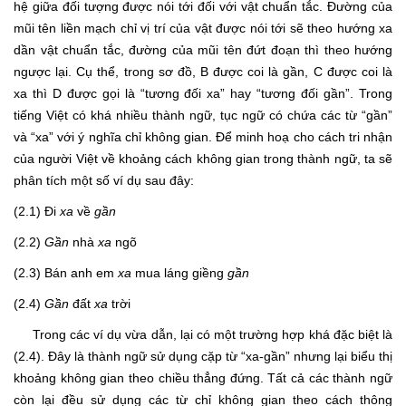
hệ giữa đối tượng được nói tới đối với vật chuẩn tắc. Đường của
mũi tên liền mạch chỉ vị trí của vật được nói tới sẽ theo hướng xa
dần vật chuẩn tắc, đường của mũi tên đứt đoạn thì theo hướng
ngược lại. Cụ thể, trong sơ đồ, B được coi là gần, C được coi là
xa thì D được gọi là “tương đối xa” hay “tương đối gần”. Trong
tiếng Việt có khá nhiều thành ngữ, tục ngữ có chứa các từ “gần”
và “xa” với ý nghĩa chỉ không gian. Để minh hoạ cho cách tri nhận
của người Việt về khoảng cách không gian trong thành ngữ, ta sẽ
phân tích một số ví dụ sau đây:
(2.1) Đi
xa
về
gần
(2.2)
Gần
nhà
xa
ngõ
(2.3) Bán anh em
xa
mua láng giềng
gần
(2.4)
Gần
đất
xa
trời
Trong các ví dụ vừa dẫn, lại có một trường hợp khá đặc biệt là
(2.4). Đây là thành ngữ sử dụng cặp từ “xa-gần” nhưng lại biểu thị
khoảng không gian theo chiều thẳng đứng. Tất cả các thành ngữ
còn lại đều sử dụng các từ chỉ không gian theo cách thông