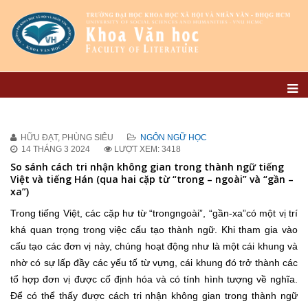
HỮU ĐẠT, PHÙNG SIÊU
NGÔN NGỮ HỌC
14 THÁNG 3 2024
LƯỢT XEM: 3418
So sánh cách tri nhận không gian trong thành ngữ tiếng
Việt và tiếng Hán (qua hai cặp từ “trong – ngoài” và “gần –
xa”)
Trong tiếng Việt, các cặp hư từ “trongngoài”, “gần-xa”có một vị trí
khá quan trọng trong việc cấu tạo thành ngữ. Khi tham gia vào
cấu tạo các đơn vị này, chúng hoạt động như là một cái khung và
nhờ có sự lấp đầy các yếu tố từ vựng, cái khung đó trở thành các
tổ hợp đơn vị được cố định hóa và có tính hình tượng về nghĩa.
Để có thể thấy được cách tri nhận không gian trong thành ngữ