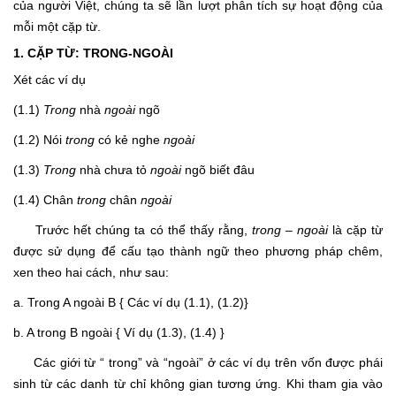
của người Việt, chúng ta sẽ lần lượt phân tích sự hoạt động của
mỗi một cặp từ.
1. CẶP TỪ: TRONG-NGOÀI
Xét các ví dụ
(1.1)
Trong
nhà
ngoài
ngõ
(1.2) Nói
trong
có kẻ nghe
ngoài
(1.3)
Trong
nhà chưa tỏ
ngoài
ngõ biết đâu
(1.4) Chân
trong
chân
ngoài
Trước hết chúng ta có thể thấy rằng,
trong – ngoài
là cặp từ
được sử dụng để cấu tạo thành ngữ theo phương pháp chêm,
xen theo hai cách, như sau:
a. Trong A ngoài B { Các ví dụ (1.1), (1.2)}
b. A trong B ngoài { Ví dụ (1.3), (1.4) }
Các giới từ “ trong” và “ngoài” ở các ví dụ trên vốn được phái
sinh từ các danh từ chỉ không gian tương ứng. Khi tham gia vào