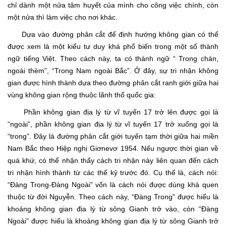
chỉ dành một nửa tâm huyết của mình cho công việc chính, còn
một nửa thì làm việc cho nơi khác.
Dựa vào đường phân cắt để định hướng không gian có thể
được xem là một kiểu tư duy khá phổ biến trong một số thành
ngữ tiếng Việt. Theo cách này, ta có thành ngữ “ Trong chán,
ngoài thèm”, “Trong Nam ngoài Bắc”. Ở đây, sự tri nhận không
gian được hình thành dựa theo đường phân cắt ranh giới giữa hai
vùng không gian rộng thuộc lãnh thổ quốc gia:
Phần không gian địa lý từ vĩ tuyến 17 trở lên được gọi là
“ngoài”, phần không gian địa lý từ vĩ tuyến 17 trở xuống gọi là
“trong”. Đây là đường phân cắt giới tuyến tạm thời giữa hai miền
Nam Bắc theo Hiệp nghị Giơnevơ 1954. Nếu ngược thời gian về
quá khứ, có thể nhận thấy cách tri nhận này liên quan đến cách
tri nhận hình thành từ các thế kỷ trước đó. Cụ thể là, cách nói:
“Đàng Trong-Đàng Ngoài” vốn là cách nói được dùng khá quen
thuộc từ đời Nguyễn. Theo cách này, “Đàng Trong” được hiểu là
khoảng không gian địa lý từ sông Gianh trở vào, còn “Đàng
Ngoài” được hiểu là khoảng không gian địa lý từ sông Gianh trở