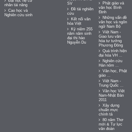
Đại học hệ cử
Phật giáo và
SV
nhân tài năng
văn học Bình
Đề tài nghiên
Cao học và
Định
cứu
Nghiên cứu sinh
Những vấn đề
Kết nối văn
văn học và ngôn
hóa Việt
ngữ Nam Bộ
Kỷ niệm 255
Việt Nam -
năm năm sinh
Giao lưu văn
đại thi hào
hóa tư tưởng
Nguyễn Du
Phương Đông
Quá trình hiện
đại hóa VH ...
Nghiên cứu
Hán nôm ...
Văn học, Phật
giáo ...
Việt Nam -
Trung Quốc ...
Văn học Việt
Nam-Nhật Bản
2011
Xây dựng
chuẩn mực
chính tả
80 năm Thơ
mới & Tự lực
văn đoàn