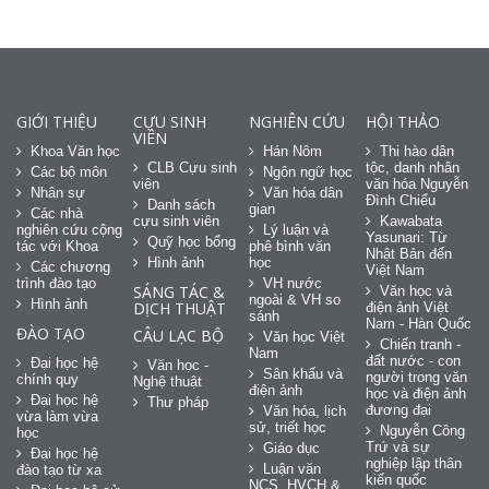
GIỚI THIỆU
CỰU SINH
NGHIÊN CỨU
HỘI THẢO
VIÊN
Khoa Văn học
Hán Nôm
Thi hào dân
CLB Cựu sinh
tộc, danh nhân
Các bộ môn
Ngôn ngữ học
viên
văn hóa Nguyễn
Nhân sự
Văn hóa dân
Đình Chiểu
Danh sách
gian
Các nhà
cựu sinh viên
Kawabata
nghiên cứu cộng
Lý luận và
Yasunari: Từ
Quỹ học bổng
tác với Khoa
phê bình văn
Nhật Bản đến
Hình ảnh
học
Các chương
Việt Nam
trình đào tạo
VH nước
SÁNG TÁC &
Văn học và
ngoài & VH so
Hình ảnh
DỊCH THUẬT
điện ảnh Việt
sánh
Nam - Hàn Quốc
ĐÀO TẠO
CÂU LẠC BỘ
Văn học Việt
Chiến tranh -
Nam
đất nước - con
Đại học hệ
Văn học -
Sân khấu và
người trong văn
chính quy
Nghệ thuật
điện ảnh
học và điện ảnh
Đại học hệ
Thư pháp
đương đại
Văn hóa, lịch
vừa làm vừa
sử, triết học
Nguyễn Công
học
Trứ và sự
Giáo dục
Đại học hệ
nghiệp lập thân
Luận văn
đào tạo từ xa
kiến quốc
NCS, HVCH &