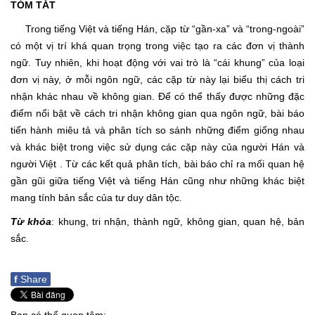
TÓM TẮT
Trong tiếng Việt và tiếng Hán, cặp từ “gần-xa” và “trong-ngoài”
có một vị trí khá quan trọng trong việc tạo ra các đơn vị thành
ngữ. Tuy nhiên, khi hoạt động với vai trò là “cái khung” của loại
đơn vị này, ở mỗi ngôn ngữ, các cặp từ này lại biểu thị cách tri
nhận khác nhau về không gian. Để có thể thấy được những đặc
điểm nổi bật về cách tri nhận không gian qua ngôn ngữ, bài báo
tiến hành miêu tả và phân tích so sánh những điểm giống nhau
và khác biệt trong việc sử dụng các cặp này của người Hán và
người Việt . Từ các kết quả phân tích, bài báo chỉ ra mối quan hệ
gần gũi giữa tiếng Việt và tiếng Hán cũng như những khác biệt
mang tính bản sắc của tư duy dân tộc.
Từ khóa
: khung, tri nhận, thành ngữ, không gian, quan hệ, bản
sắc.
f
Share
Bạn có thể quan tâm: