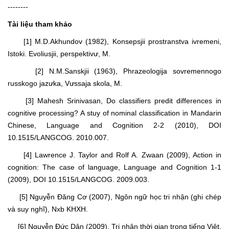
--------
Tài liệu tham khảo
[1] M.D.Akhundov (1982), Konsepsjii prostranstva ivremeni,
Istoki. Evoliusjii, perspektivư, M.
[2] N.M.Sanskjii (1963), Phrazeologija sovremennogo
russkogo jazưka, Vưssaja skola, M.
[3] Mahesh Srinivasan, Do classifiers predit differences in
cognitive processing? A stuy of nominal classification in Mandarin
Chinese, Language and Cognition 2-2 (2010), DOI
10.1515/LANGCOG. 2010.007.
[4] Lawrence J. Taylor and Rolf A. Zwaan (2009), Action in
cognition: The case of language, Language and Cognition 1-1
(2009), DOI 10.1515/LANGCOG. 2009.003.
[5] Nguyễn Đăng Cơ (2007), Ngôn ngữ học tri nhận (ghi chép
và suy nghĩ), Nxb KHXH.
[6] Nguyễn Đức Dân (2009), Tri nhận thời gian trong tiếng Việt,