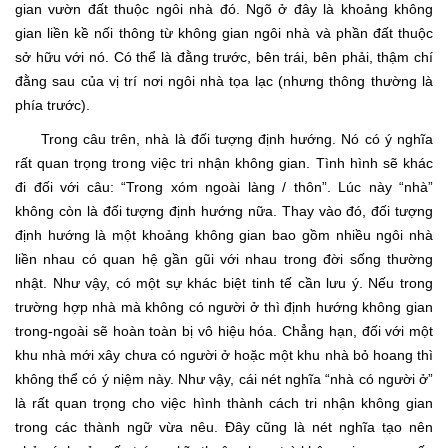
gian vườn đất thuộc ngôi nhà đó. Ngõ ở đây là khoảng không
gian liền kề nối thông từ không gian ngôi nhà và phần đất thuộc
sở hữu với nó. Có thể là đằng trước, bên trái, bên phải, thậm chí
đằng sau của vị trí nơi ngôi nhà tọa lạc (nhưng thông thường là
phía trước).
Trong câu trên, nhà là đối tượng định hướng. Nó có ý nghĩa
rất quan trọng trong việc tri nhận không gian. Tình hình sẽ khác
đi đối với câu: “Trong xóm ngoài làng / thôn”. Lúc này “nhà”
không còn là đối tượng định hướng nữa. Thay vào đó, đối tượng
định hướng là một khoảng không gian bao gồm nhiều ngôi nhà
liền nhau có quan hệ gần gũi với nhau trong đời sống thường
nhật. Như vậy, có một sự khác biệt tinh tế cần lưu ý. Nếu trong
trường hợp nhà mà không có người ở thì định hướng không gian
trong-ngoài sẽ hoàn toàn bị vô hiệu hóa. Chẳng hạn, đối với một
khu nhà mới xây chưa có người ở hoặc một khu nhà bỏ hoang thì
không thể có ý niệm này. Như vậy, cái nét nghĩa “nhà có người ở”
là rất quan trọng cho việc hình thành cách tri nhận không gian
trong các thành ngữ vừa nêu. Đây cũng là nét nghĩa tạo nên