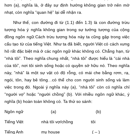
hơn (a), nghĩa là, ở đây sự định hướng không gian trở nên mờ
nhạt, còn nghĩa “quan hệ” lại dễ nhận ra.
Như thế, con đường đi từ (1.1) đến 1.3) là con đường trừu
tượng hóa ý nghĩa không gian trong sự tưởng tượng của cộng
đồng ngôn ngữ.Cách trừu tượng hóa này ta cũng gặp trong việc
cấu tạo từ của tiếng Việt. Như ta đã biết, người Việt có cách xưng
hô rất đặc biệt mà ở các ngôn ngữ khác không có. Chẳng hạn, từ
“nhà tôi”. Theo nghĩa chung nhất, “nhà tôi” được hiểu là “cái nhà
của tôi”, nơi tôi sinh sống hoặc có quyền sở hữu nó. Theo nghĩa
này, “nhà” là một sự vật có độ rỗng, có mái che bằng rơm, rạ,
ngói, tôn, hay bê tông…có thể cho con người sinh sống và làm
việc trong đó. Ngoài ý nghĩa này (a), “nhà tôi” còn có nghĩa chỉ
“người vợ” hoặc “người chồng” (b). Với nhiều ngôn ngữ khác, ý
nghĩa (b) hoàn toàn không có. Ta thử so sánh:
Ngôn ngữ (a) (b)
Tiếng Việt nhà tôi vợ/chồng tôi
Tiếng Anh my house ( – )