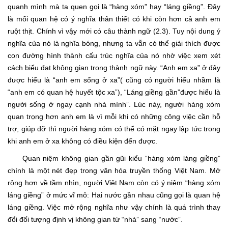
quanh mình mà ta quen gọi là “hàng xóm” hay “láng giềng”. Đây
là mối quan hệ có ý nghĩa thân thiết có khi còn hơn cả anh em
ruột thịt. Chính vì vậy mới có câu thành ngữ (2.3). Tuy nội dung ý
nghĩa của nó là nghĩa bóng, nhưng ta vẫn có thể giải thích được
con đường hình thành cấu trúc nghĩa của nó nhờ việc xem xét
cách biểu đạt không gian trong thành ngữ này. “Anh em xa” ở đây
được hiểu là “anh em sống ở xa”( cũng có người hiểu nhầm là
“anh em có quan hệ huyết tộc xa”), “Láng giềng gần”được hiểu là
người sống ở ngay cạnh nhà mình”. Lúc này, người hàng xóm
quan trọng hơn anh em là vì mỗi khi có những công việc cần hỗ
trợ, giúp đỡ thì người hàng xóm có thể có mặt ngay lập tức trong
khi anh em ở xa không có điều kiện đến được.
Quan niệm không gian gần gũi kiểu “hàng xóm láng giềng”
chính là một nét đẹp trong văn hóa truyền thống Việt Nam. Mở
rộng hơn về tầm nhìn, người Việt Nam còn có ý niệm “hàng xóm
láng giềng” ở mức vĩ mô: Hai nước gần nhau cũng gọi là quan hệ
láng giềng. Việc mở rộng nghĩa như vậy chính là quá trình thay
đổi đối tượng định vị không gian từ “nhà” sang “nước”.