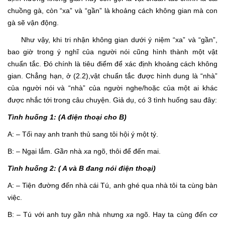
chuồng gà, còn “xa” và “gần” là khoảng cách không gian mà con
gà sẽ vận động.
Như vậy, khi tri nhận không gian dưới ý niệm “xa” và “gần”,
bao giờ trong ý nghĩ của người nói cũng hình thành một vật
chuẩn tắc. Đó chính là tiêu điểm để xác định khoảng cách không
gian. Chẳng hạn, ở (2.2),vật chuẩn tắc được hình dung là “nhà”
của người nói và “nhà” của người nghe/hoặc của một ai khác
được nhắc tới trong câu chuyện. Giả dụ, có 3 tình huống sau đây:
Tình huống 1: (A điện thoại cho B)
A: – Tối nay anh tranh thủ sang tôi hội ý một tý.
B: – Ngại lắm.
Gần
nhà
xa
ngõ, thôi để đến mai.
Tình huống 2: ( A và B đang nói điện thoại)
A: – Tiện đường đến nhà cái Tú, anh ghé qua nhà tôi ta cùng bàn
việc.
B: – Tú với anh tuy
gần
nhà nhưng
xa
ngõ. Hay ta cùng đến cơ