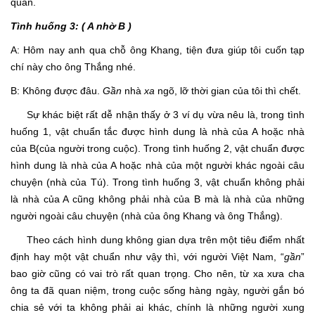
quan.
Tình huống 3: ( A nhờ B )
A: Hôm nay anh qua chỗ ông Khang, tiện đưa giúp tôi cuốn tạp
chí này cho ông Thắng nhé.
B: Không được đâu.
Gần
nhà
xa
ngõ, lỡ thời gian của tôi thì chết.
Sự khác biệt rất dễ nhận thấy ở 3 ví dụ vừa nêu là, trong tình
huống 1, vật chuẩn tắc được hình dung là nhà của A hoặc nhà
của B(của người trong cuộc). Trong tình huống 2, vật chuẩn được
hình dung là nhà của A hoặc nhà của một người khác ngoài câu
chuyện (nhà của Tú). Trong tình huống 3, vật chuẩn không phải
là nhà của A cũng không phải nhà của B mà là nhà của những
người ngoài câu chuyện (nhà của ông Khang và ông Thắng).
Theo cách hình dung không gian dựa trên một tiêu điểm nhất
định hay một vật chuẩn như vậy thì, với người Việt Nam, “
gần
”
bao giờ cũng có vai trò rất quan trọng. Cho nên, từ xa xưa cha
ông ta đã quan niệm, trong cuộc sống hàng ngày, người gắn bó
chia sẻ với ta không phải ai khác, chính là những người xung