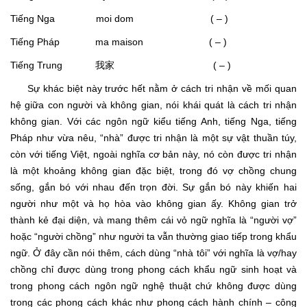
Tiếng Nga moi dom ( – )
Tiếng Pháp ma maison ( – )
Tiếng Trung 我家 ( – )
Sự khác biệt này trước hết nằm ở cách tri nhận về mối quan
hệ giữa con người và không gian, nói khái quát là cách tri nhận
không gian. Với các ngôn ngữ kiểu tiếng Anh, tiếng Nga, tiếng
Pháp như vừa nêu, “nhà” được tri nhận là một sự vật thuần túy,
còn với tiếng Việt, ngoài nghĩa cơ bản này, nó còn được tri nhận
là một khoảng không gian đặc biệt, trong đó vợ chồng chung
sống, gắn bó với nhau đến trọn đời. Sự gắn bó này khiến hai
người như một và họ hòa vào không gian ấy. Không gian trở
thành kẻ đại diện, và mang thêm cái vỏ ngữ nghĩa là “người vợ”
hoặc “người chồng” như người ta vẫn thường giao tiếp trong khẩu
ngữ. Ở đây cần nói thêm, cách dùng “nhà tôi” với nghĩa là vợ/hay
chồng chỉ được dùng trong phong cách khẩu ngữ sinh hoạt và
trong phong cách ngôn ngữ nghệ thuật chứ không được dùng
trong các phong cách khác như phong cách hành chính – công