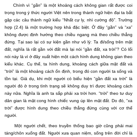
Chính vì “
gần
” là một khoảng cách không gian rất được coi
trọng trong ý thức người Việt nên trong thành ngữ hiện đại ta bắt
gặp các câu thành ngữ kiểu “Nhất cự ly, nhì cường độ”. Trường
hợp (2.4) là một trường hợp khá đặc biệt. Ở đây “
gần
” và “
xa
”
không được định hướng theo chiều ngang mà theo chiều thẳng
đứng. Tại sao lại có sự kiện gần như vô lý: Ta đi/sống trên mặt
đất, nghĩa là rất gần với đất mà lại nói “gần đất, xa trời”? Có lối
nói này là vì ở đây xuất hiện một cách hình dung không gian theo
kiểu khác. Cụ thể, ta hình dung, khoảng cách giữa mặt đất và
“trời” là một khoảng cách ổn định, trong đó con người ta sống và
tồn tại. Giả dụ, khi một người có biểu hiện “gần đất xa trời” là
người đó ở trong tình trạng sẽ không duy trì được khoảng cách
này nữa. Nghĩa là anh ta sắp phải xa trời hơn. “trời” theo tư duy
dân gian là mặt cong hình chiếc vung úp lên mặt đất. Do đó, “xa
trời” được hình dung theo chiều thẳng đứng cùng với cơ thể
người.
Một người chết, theo truyền thống bao giờ cũng phải mai
táng/chôn xuống đất. Người xưa quan niệm, sống trên đời chỉ là