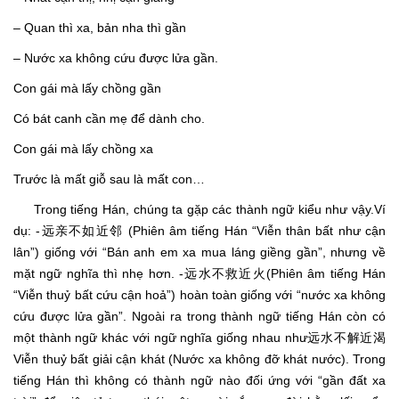
– Quan thì xa, bản nha thì gần
– Nước xa không cứu được lửa gần.
Con gái mà lấy chồng gần
Có bát canh cần mẹ để dành cho.
Con gái mà lấy chồng xa
Trước là mất giỗ sau là mất con…
Trong tiếng Hán, chúng ta gặp các thành ngữ kiểu như vậy.Ví
dụ: -远亲不如近邻 (Phiên âm tiếng Hán “Viễn thân bất như cận
lân”) giống với “Bán anh em xa mua láng giềng gần”, nhưng về
mặt ngữ nghĩa thì nhẹ hơn. -远水不救近火(Phiên âm tiếng Hán
“Viễn thuỷ bất cứu cận hoả”) hoàn toàn giống với “nước xa không
cứu được lửa gần”. Ngoài ra trong thành ngữ tiếng Hán còn có
một thành ngữ khác với ngữ nghĩa giống nhau như远水不解近渴
Viễn thuỷ bất giải cận khát (Nước xa không đỡ khát nước). Trong
tiếng Hán thì không có thành ngữ nào đối ứng với “gần đất xa