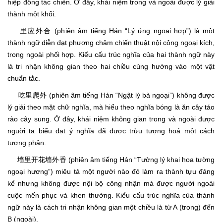
hiệp đồng tác chiến. Ở đây, khái niệm trong và ngoài được lý giải
thành một khối.
里应外合 (phiên âm tiếng Hán “Lý ứng ngoại hợp”) là một
thành ngữ diễn đạt phương châm chiến thuật nội công ngoại kích,
trong ngoài phối hợp. Kiểu cấu trúc nghĩa của hai thành ngữ này
là tri nhận không gian theo hai chiều cùng hướng vào một vật
chuẩn tắc.
吃里爬外 (phiên âm tiếng Hán “Ngật lý bà ngoại”) không được
lý giải theo mặt chữ nghĩa, mà hiểu theo nghĩa bóng là ăn cây táo
rào cây sung. Ở đây, khái niệm không gian trong và ngoài được
nguời ta biểu đạt ý nghĩa đã được trừu tượng hoá một cách
tương phản.
墙里开花墙外香 (phiên âm tiếng Hán “Tường lý khai hoa tường
ngoại hương”) miêu tả một người nào đó làm ra thành tựu đáng
kể nhưng không được nội bộ công nhận mà được người ngoài
cuộc mến phục và khen thưởng. Kiểu cấu trúc nghĩa của thành
ngữ này là cách tri nhận không gian một chiều là từ A (trong) đến
B (ngoài).