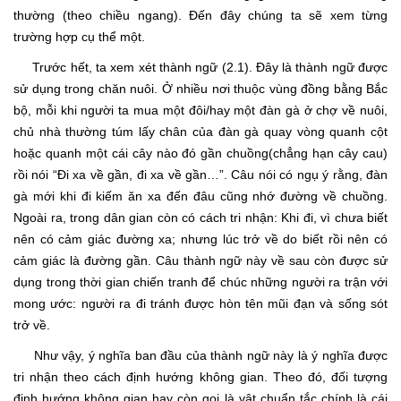
thường (theo chiều ngang). Đến đây chúng ta sẽ xem từng
trường hợp cụ thể một.
Trước hết, ta xem xét thành ngữ (2.1). Đây là thành ngữ được
sử dụng trong chăn nuôi. Ở nhiều nơi thuộc vùng đồng bằng Bắc
bộ, mỗi khi người ta mua một đôi/hay một đàn gà ở chợ về nuôi,
chủ nhà thường túm lấy chân của đàn gà quay vòng quanh cột
hoặc quanh một cái cây nào đó gần chuồng(chẳng hạn cây cau)
rồi nói “Đi xa về gần, đi xa về gần…”. Câu nói có ngụ ý rằng, đàn
gà mới khi đi kiếm ăn xa đến đâu cũng nhớ đường về chuồng.
Ngoài ra, trong dân gian còn có cách tri nhận: Khi đi, vì chưa biết
nên có cảm giác đường xa; nhưng lúc trở về do biết rồi nên có
cảm giác là đường gần. Câu thành ngữ này về sau còn được sử
dụng trong thời gian chiến tranh để chúc những người ra trận với
mong ước: người ra đi tránh được hòn tên mũi đạn và sống sót
trở về.
Như vậy, ý nghĩa ban đầu của thành ngữ này là ý nghĩa được
tri nhận theo cách định hướng không gian. Theo đó, đối tượng
định hướng không gian hay còn gọi là vật chuẩn tắc chính là cái