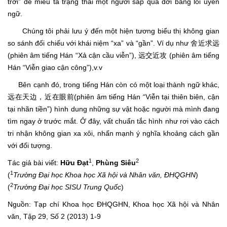
trời” để miêu tả trạng thái một người sắp qua đời bằng lối uyển
ngữ.
Chúng tôi phải lưu ý đến một hiện tương biểu thị không gian
so sánh đối chiếu với khái niệm “xa” và “gần”. Ví dụ như 舍近求远
(phiên âm tiếng Hán “Xả cận cầu viễn”), 远交近攻 (phiên âm tiếng
Hán “Viễn giao cận công”),v.v
Bên cạnh đó, trong tiếng Hán còn có một loại thành ngữ khác,
远在天边，近在眼前(phiên âm tiếng Hán “Viễn tại thiên biên, cận
tại nhãn tiền”) hình dung những sự vật hoặc người mà mình đang
tìm ngay ở trước mắt. Ở đây, vất chuẩn tắc hình như rơi vào cách
tri nhận không gian xa xôi, nhấn mạnh ý nghĩa khoảng cách gần
với đối tượng.
1
2
Tác giả bài viết:
Hữu Đạt
,
Phùng Siêu
1
(
Trường Đại học Khoa học Xã hội và Nhân văn, ĐHQGHN
)
2
(
Trường Đại học SISU Trung Quốc
)
Nguồn: Tạp chí Khoa học ĐHQGHN, Khoa học Xã hội và Nhân
văn, Tập 29, Số 2 (2013) 1-9