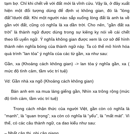
tạm bợ. Chỉ khi chết về với đất mới là vĩnh cửu. Vậy là, ở đây xuất
hiện một đối tượng dùng để định vị không gian, đó là “lòng
đất”/dưới đất. Khi một người nào sắp xuống lòng đất là anh ta về
gần với đất, cũng có nghĩa là xa dần trời. Cho nên, “gần đất xa
trời” là thành ngữ được dùng trong sự kiêng kỵ nói về cái chết
theo lối uyển ngữ. Ý nghĩa không gian được xem là cơ sở để hình
thành nên nghĩa bóng của thành ngữ này. Ta có thể mô hình hóa
quá trình “lan tỏa” ý nghĩa của các từ gần, xa như sau:
Gần, xa (Khoảng cách không gian) -> lan tỏa ý nghĩa gần, xa (
mức độ tình cảm, tầm vóc trí tuệ)
Vd: Gần nhà xa ngõ (Khoảng cách không gian)
Bán anh em xa mua láng giếng gần, Nhìn xa trông rộng (mức
độ tình cảm, tầm vóc trí tuệ)
Trong cách nhận thức của người Việt, gần còn có nghĩa là
“mạnh”, là “quan trọng”; xa còn có nghĩa là “yếu”, là “mất mát”. Vì
thế, có các câu thành ngữ, ca dao kiểu như sau:
– Nhất cận thị, nhị cận giang