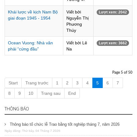
Khái lược về kịch Nam Bộ
Viết bởi
Lượt xem: 2042
giai đoạn 1945 - 1954
Nguyễn Thị
Phương
Thúy
Ocean Vuong: Nhà văn
Viết bởi Lê
Lượt xem: 3662
phải “cứng đầu”
Na
Page 5 of 50
Start
Trang trước
1
2
3
4
5
6
7
8
9
10
Trang sau
End
THÔNG BÁO
Thông báo tổ chức lễ Trao bằng tốt nghiệp tháng 7, năm 2026
Ngày đăng: Thứ bảy, 04 Tháng 7 2026