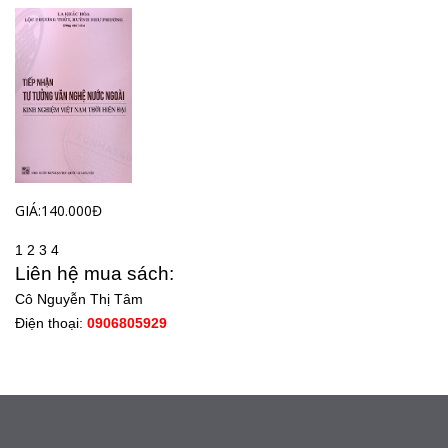
GIÁ:140.000Đ
1
2
3
4
Liên hệ mua sách:
Cô Nguyễn Thị Tâm
Điện thoại:
0906805929