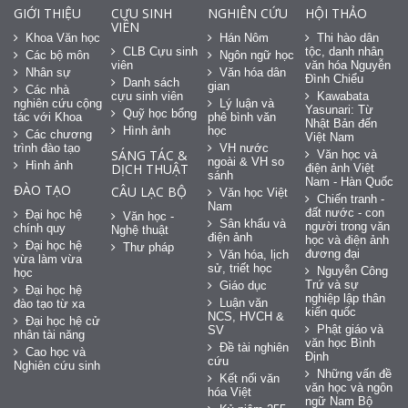
GIỚI THIỆU
CỰU SINH
NGHIÊN CỨU
HỘI THẢO
VIÊN
Khoa Văn học
Hán Nôm
Thi hào dân
CLB Cựu sinh
tộc, danh nhân
Các bộ môn
Ngôn ngữ học
viên
văn hóa Nguyễn
Nhân sự
Văn hóa dân
Đình Chiểu
Danh sách
gian
Các nhà
cựu sinh viên
Kawabata
nghiên cứu cộng
Lý luận và
Yasunari: Từ
Quỹ học bổng
tác với Khoa
phê bình văn
Nhật Bản đến
Hình ảnh
học
Các chương
Việt Nam
trình đào tạo
VH nước
SÁNG TÁC &
Văn học và
ngoài & VH so
Hình ảnh
DỊCH THUẬT
điện ảnh Việt
sánh
Nam - Hàn Quốc
ĐÀO TẠO
CÂU LẠC BỘ
Văn học Việt
Chiến tranh -
Nam
đất nước - con
Đại học hệ
Văn học -
Sân khấu và
người trong văn
chính quy
Nghệ thuật
điện ảnh
học và điện ảnh
Đại học hệ
Thư pháp
đương đại
Văn hóa, lịch
vừa làm vừa
sử, triết học
Nguyễn Công
học
Trứ và sự
Giáo dục
Đại học hệ
nghiệp lập thân
Luận văn
đào tạo từ xa
kiến quốc
NCS, HVCH &
Đại học hệ cử
Phật giáo và
SV
nhân tài năng
văn học Bình
Đề tài nghiên
Cao học và
Định
cứu
Nghiên cứu sinh
Những vấn đề
Kết nối văn
văn học và ngôn
hóa Việt
ngữ Nam Bộ