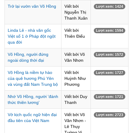
Trở lại vườn văn Võ Hồng
Viết bởi
Lượt xem: 1424
Nguyễn Thị
Thanh Xuân
Linda Lê - nhà văn gốc
Viết bởi
Lượt xem: 1594
Việt số 1 ở Pháp đột ngột
Thiên Điểu
qua đời
Võ Hồng, người đứng
Viết bởi Võ
Lượt xem: 1572
ngoài dòng thời đại
Văn Nhơn
Võ Hồng là niềm tự hào
Viết bởi
Lượt xem: 1727
của quê hương Phú Yên
Huỳnh Như
và vùng đất Nam Trung bộ
Phương
Nhớ Võ Hồng, người 'đánh
Viết bởi Duy
Lượt xem: 1721
thức thiên lương'
Thanh
Vở kịch quốc ngữ hiện đại
Viết bởi Võ
Lượt xem: 2723
đầu tiên của Việt Nam
Văn Nhơn -
Lê Thụy
Tường Vi