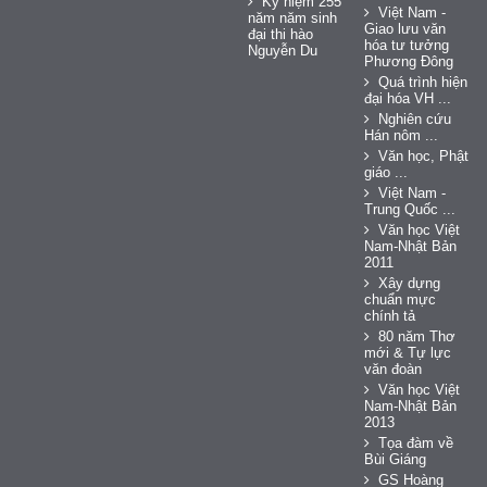
Kỷ niệm 255
Việt Nam -
năm năm sinh
Giao lưu văn
đại thi hào
hóa tư tưởng
Nguyễn Du
Phương Đông
Quá trình hiện
đại hóa VH ...
Nghiên cứu
Hán nôm ...
Văn học, Phật
giáo ...
Việt Nam -
Trung Quốc ...
Văn học Việt
Nam-Nhật Bản
2011
Xây dựng
chuẩn mực
chính tả
80 năm Thơ
mới & Tự lực
văn đoàn
Văn học Việt
Nam-Nhật Bản
2013
Tọa đàm về
Bùi Giáng
GS Hoàng