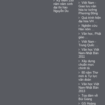
Kỷ niệm 255
Việt Nam -
năm năm sinh
Giao lưu văn
đại thi hào
hóa tư tưởng
Nguyễn Du
Phương Đông
Quá trình hiện
đại hóa VH ...
Nghiên cứu
Hán nôm ...
Văn học, Phật
giáo ...
Việt Nam -
Trung Quốc ...
Văn học Việt
Nam-Nhật Bản
2011
Xây dựng
chuẩn mực
chính tả
80 năm Thơ
mới & Tự lực
văn đoàn
Văn học Việt
Nam-Nhật Bản
2013
Tọa đàm về
Bùi Giáng
GS Hoàng