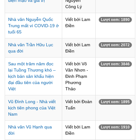
diện mạo và giá trị
Nguyễn
Công Lý
Nhà văn Nguyễn Quốc
Viết bởi Lam
Lượt xem: 1890
Trung mất vì COVID-19 ở
Điền
tuổi 65
Nhà văn Trần Hữu Lục
Viết bởi Lam
Lượt xem: 2072
qua đời
Điền
Sau một trăm năm đọc
Viết bởi Võ
Lượt xem: 3846
lại Tuồng Thương khó –
Văn Nhơn -
kịch bản sân khấu hiện
Đinh Phạm
đại đầu tiên của người
Phương
Việt
Thảo
Vũ Đình Long - Nhà viết
Viết bởi Đoàn
Lượt xem: 1895
kịch tiên phong của Việt
Tuấn
Nam
Nhà văn Vũ Hạnh qua
Viết bởi Lam
Lượt xem: 1910
đời
Điền