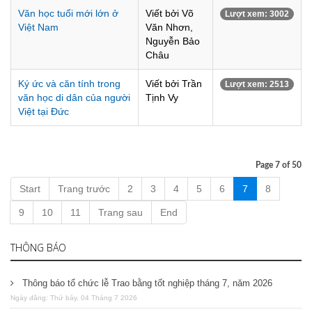
Văn học tuổi mới lớn ở
Viết bởi Võ
Lượt xem: 3002
Việt Nam
Văn Nhơn,
Nguyễn Bảo
Châu
Ký ức và căn tính trong
Viết bởi Trần
Lượt xem: 2513
văn học di dân của người
Tịnh Vy
Việt tại Đức
Page 7 of 50
Start
Trang trước
2
3
4
5
6
7
8
9
10
11
Trang sau
End
THÔNG BÁO
Thông báo tổ chức lễ Trao bằng tốt nghiệp tháng 7, năm 2026
Ngày đăng: Thứ bảy, 04 Tháng 7 2026