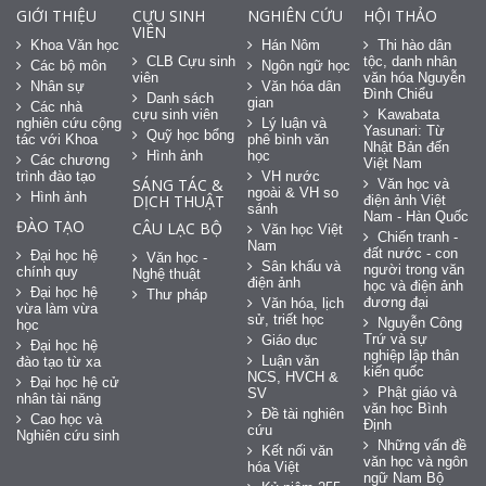
GIỚI THIỆU
CỰU SINH
NGHIÊN CỨU
HỘI THẢO
VIÊN
Khoa Văn học
Hán Nôm
Thi hào dân
CLB Cựu sinh
tộc, danh nhân
Các bộ môn
Ngôn ngữ học
viên
văn hóa Nguyễn
Nhân sự
Văn hóa dân
Đình Chiểu
Danh sách
gian
Các nhà
cựu sinh viên
Kawabata
nghiên cứu cộng
Lý luận và
Yasunari: Từ
Quỹ học bổng
tác với Khoa
phê bình văn
Nhật Bản đến
Hình ảnh
học
Các chương
Việt Nam
trình đào tạo
VH nước
SÁNG TÁC &
Văn học và
ngoài & VH so
Hình ảnh
DỊCH THUẬT
điện ảnh Việt
sánh
Nam - Hàn Quốc
ĐÀO TẠO
CÂU LẠC BỘ
Văn học Việt
Chiến tranh -
Nam
đất nước - con
Đại học hệ
Văn học -
Sân khấu và
người trong văn
chính quy
Nghệ thuật
điện ảnh
học và điện ảnh
Đại học hệ
Thư pháp
đương đại
Văn hóa, lịch
vừa làm vừa
sử, triết học
Nguyễn Công
học
Trứ và sự
Giáo dục
Đại học hệ
nghiệp lập thân
Luận văn
đào tạo từ xa
kiến quốc
NCS, HVCH &
Đại học hệ cử
Phật giáo và
SV
nhân tài năng
văn học Bình
Đề tài nghiên
Cao học và
Định
cứu
Nghiên cứu sinh
Những vấn đề
Kết nối văn
văn học và ngôn
hóa Việt
ngữ Nam Bộ