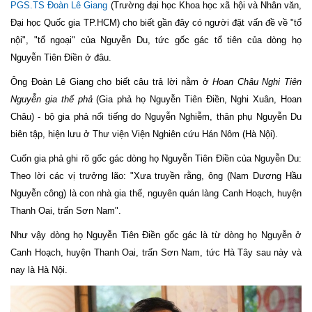
PGS.TS Đoàn Lê Giang
(Trường đại học Khoa học xã hội và Nhân văn,
Đại học Quốc gia TP.HCM) cho biết gần đây có người đặt vấn đề về "tổ
nội", "tổ ngoại" của Nguyễn Du, tức gốc gác tổ tiên của dòng họ
Nguyễn Tiên Điền ở đâu.
Ông Đoàn Lê Giang cho biết câu trả lời nằm ở
Hoan Châu Nghi Tiên
Nguyễn gia thế phả
(Gia phả họ Nguyễn Tiên Điền, Nghi Xuân, Hoan
Châu) - bộ gia phả nổi tiếng do Nguyễn Nghiễm, thân phụ Nguyễn Du
biên tập, hiện lưu ở Thư viện Viện Nghiên cứu Hán Nôm (Hà Nội).
Cuốn gia phả ghi rõ gốc gác dòng họ Nguyễn Tiên Điền của Nguyễn Du:
Theo lời các vị trưởng lão: "Xưa truyền rằng, ông (Nam Dương Hầu
Nguyễn công) là con nhà gia thế, nguyên quán làng Canh Hoạch, huyện
Thanh Oai, trấn Sơn Nam".
Như vậy dòng họ Nguyễn Tiên Điền gốc gác là từ dòng họ Nguyễn ở
Canh Hoạch, huyện Thanh Oai, trấn Sơn Nam, tức Hà Tây sau này và
nay là Hà Nội.