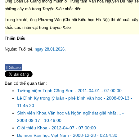
Ông Đoàn Lê Giang mong muốn ở Trung tâm Văn hóa Nguyễn Du này sẽ 
những cây mà trong
Truyện Kiều
nhắc đến.
Trong khi đó, ông Phương Văn (Chi hội Kiều học Hà Nội) thì đề xuất xâ
khắc các nhân vật trong
Truyện Kiều.
Thiên Điểu
Nguồn: Tuổi trẻ,
ngày 28.01.2026
.
f
Share
Bạn có thể quan tâm:
Tưởng niệm Trịnh Công Sơn
-
2011-04-01 - 07:00:00
Lê Đình Kỵ trong lý luận - phê bình văn học
-
2008-09-13 -
11:45:20
Sinh viên Khoa Văn học và Ngôn ngữ đạt giải nhất ...
-
2008-09-17 - 10:46:00
Giới thiệu Khoa
-
2012-04-07 - 07:00:00
Bộ môn Văn học Việt Nam
-
2008-12-28 - 02:54:30