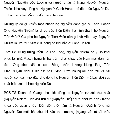
Nguyên Nguyễn Đức Lượng và người cháu là Trạng Nguyên Nguyễn
Thiến. Như vậy dòng họ Nguyễn ở Canh Hoạch, tổ tiên của Nguyễn Du,
có hai cậu cháu đều thi đỗ Trạng Nguyên.
Nhưng lý do gì khiến một nhánh họ Nguyễn danh giá ở Canh Hoạch
(ông Nguyễn Nhiệm) lại di cư vào Tiên Điền, Hà Tĩnh thành họ Nguyễn
Tiên Điền? Gia phả họ Nguyễn Tiên Điền còn ghi về việc này. Nguyễn
Nhiệm là đời thứ năm của dòng họ Nguyễn ở Canh Hoạch.
Thời Lê Trung hưng triều Lê Thế Tông, Nguyễn Nhiệm có ý đồ khôi
phục lại nhà Mạc, nhưng bị bại trận, phải chạy vào Nam mai danh ẩn
tích. Ông chọn đất ở xóm Đông, thôn Lương Năng, làng Tiên
Điền, huyện Nghi Xuân cất nhà. Sinh được ba người con trai và hai
người con gái, mở đầu cho dòng họ Nguyễn Tiên Điền mà bảy đời sau
xuất hiện đại thi hào Nguyễn Du.
PGS.TS Đoàn Lê Giang cho biết dòng họ Nguyễn từ đời thứ nhất
(Nguyễn Nhiệm) đến đời thứ tư (Nguyễn Thể) chưa phát về con đường
khoa cử, quan chức. Đến đời thứ năm là Nguyễn Quỳnh (ông nội
Nguyễn Du) mới bắt đầu thi đậu tam trường (ngang với tú tài triều