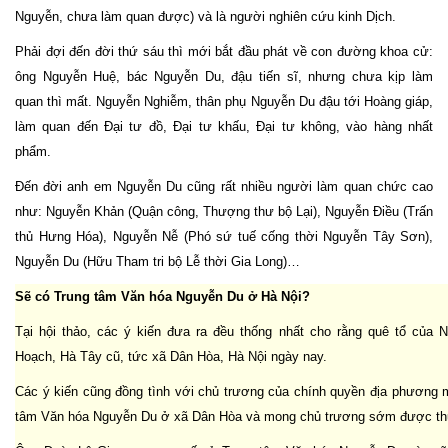
Nguyễn, chưa làm quan được) và là người nghiên cứu kinh Dịch.
Phải đợi đến đời thứ sáu thì mới bắt đầu phát về con đường khoa cử:
ông Nguyễn Huệ, bác Nguyễn Du, đậu tiến sĩ, nhưng chưa kịp làm
quan thì mất. Nguyễn Nghiễm, thân phụ Nguyễn Du đậu tới Hoàng giáp,
làm quan đến Đại tư đồ, Đại tư khấu, Đại tư không, vào hàng nhất
phẩm.
Đến đời anh em Nguyễn Du cũng rất nhiều người làm quan chức cao
như: Nguyễn Khản (Quận công, Thượng thư bộ Lại), Nguyễn Điều (Trấn
thủ Hưng Hóa), Nguyễn Nễ (Phó sứ tuế cống thời Nguyễn Tây Sơn),
Nguyễn Du (Hữu Tham tri bộ Lễ thời Gia Long)…
Sẽ có Trung tâm Văn hóa Nguyễn Du ở Hà Nội?
Tại hội thảo, các ý kiến đưa ra đều thống nhất cho rằng quê tổ của
Hoạch, Hà Tây cũ, tức xã Dân Hòa, Hà Nội ngày nay.
Các ý kiến cũng đồng tình với chủ trương của chính quyền địa phương
tâm Văn hóa Nguyễn Du ở xã Dân Hòa và mong chủ trương sớm được th