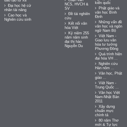
đào tạo từ xa
kiến quốc
NCS, HVCH &
Đại học hệ cử
Phật giáo và
SV
nhân tài năng
văn học Bình
Đề tài nghiên
Cao học và
Định
cứu
Nghiên cứu sinh
Những vấn đề
Kết nối văn
văn học và ngôn
hóa Việt
ngữ Nam Bộ
Kỷ niệm 255
Việt Nam -
năm năm sinh
Giao lưu văn
đại thi hào
hóa tư tưởng
Nguyễn Du
Phương Đông
Quá trình hiện
đại hóa VH ...
Nghiên cứu
Hán nôm ...
Văn học, Phật
giáo ...
Việt Nam -
Trung Quốc ...
Văn học Việt
Nam-Nhật Bản
2011
Xây dựng
chuẩn mực
chính tả
80 năm Thơ
mới & Tự lực