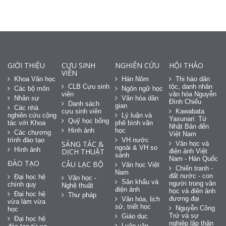
GIỚI THIỆU
CỰU SINH
NGHIÊN CỨU
HỘI THẢO
VIÊN
Khoa Văn học
Hán Nôm
Thi hào dân
CLB Cựu sinh
tộc, danh nhân
Các bộ môn
Ngôn ngữ học
viên
văn hóa Nguyễn
Nhân sự
Văn hóa dân
Đình Chiểu
Danh sách
gian
Các nhà
cựu sinh viên
Kawabata
nghiên cứu cộng
Lý luận và
Yasunari: Từ
Quỹ học bổng
tác với Khoa
phê bình văn
Nhật Bản đến
Hình ảnh
học
Các chương
Việt Nam
trình đào tạo
VH nước
SÁNG TÁC &
Văn học và
ngoài & VH so
Hình ảnh
DỊCH THUẬT
điện ảnh Việt
sánh
Nam - Hàn Quốc
ĐÀO TẠO
CÂU LẠC BỘ
Văn học Việt
Chiến tranh -
Nam
đất nước - con
Đại học hệ
Văn học -
Sân khấu và
người trong văn
chính quy
Nghệ thuật
điện ảnh
học và điện ảnh
Đại học hệ
Thư pháp
đương đại
Văn hóa, lịch
vừa làm vừa
sử, triết học
Nguyễn Công
học
Trứ và sự
Giáo dục
Đại học hệ
nghiệp lập thân
Luận văn