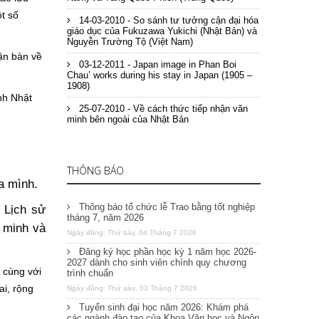
ột số
14-03-2010 - So sánh tư tưởng cận đại hóa
giáo dục của Fukuzawa Yukichi (Nhật Bản) và
Nguyễn Trường Tộ (Việt Nam)
ận bàn về
03-12-2011 - Japan image in Phan Boi
Chau’ works during his stay in Japan (1905 –
1908)
nh Nhật
25-07-2010 - Về cách thức tiếp nhận văn
minh bên ngoài của Nhật Bản
THÔNG BÁO
ủa mình
.
Thông báo tổ chức lễ Trao bằng tốt nghiệp
 Lịch sử
tháng 7, năm 2026
n minh và
Ngày đăng: Thứ bảy, 04 Tháng 7 2026
h.
Đăng ký học phần học kỳ 1 năm học 2026-
2027 dành cho sinh viên chính quy chương
, cùng với
trình chuẩn
ai, rộng
Ngày đăng: Thứ sáu, 03 Tháng 7 2026
Tuyển sinh đại học năm 2026: Khám phá
các ngành đào tạo của Khoa Văn học và Ngôn