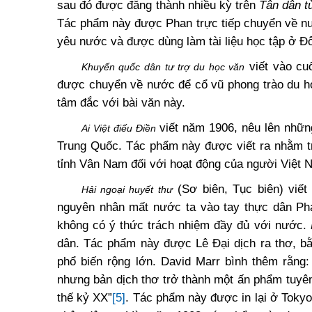
sau đó được đăng thành nhiều kỳ trên
Tân dân t
Tác phẩm này được Phan trực tiếp chuyển về nư
yêu nước và được dùng làm tài liệu học tập ở Đô
viết vào cu
Khuyến quốc dân tư trợ du học văn
được chuyển về nước để cổ vũ phong trào du họ
tâm đắc với bài văn này.
viết năm 1906, nêu lên những
Ai Việt điếu Điền
Trung Quốc. Tác phẩm này được viết ra nhằm tr
tỉnh Vân Nam đối với hoạt động của người Việt 
(Sơ biên, Tục biên) viế
Hải ngoại huyết thư
nguyên nhân mất nước ta vào tay thực dân Ph
không có ý thức trách nhiệm đầy đủ với nước.
dân. Tác phẩm này được Lê Đại dịch ra thơ, bằ
phổ biến rộng lớn. David Marr bình thêm rằng:
nhưng bản dịch thơ trở thành một ấn phẩm tuyên
thế kỷ XX”
[5]
. Tác phẩm này được in lại ở Toky