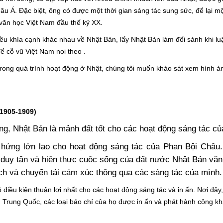
châu Á. Đặc biệt, ông có được một thời gian sáng tác sung sức, để lại m
văn học Việt Nam đầu thế kỷ XX.
ều khía cạnh khác nhau về Nhật Bản, lấy Nhật Bản làm đối sánh khi lu
 cỗ vũ Việt Nam noi theo .
 trong quá trình hoạt động ở Nhật, chúng tôi muốn khảo sát xem hình ả
o?
(1905-1909)
ằng,
Nhật Bản là mảnh đất tốt cho các hoạt động sáng tác c
hứng lớn lao cho hoạt động sáng tác
của Phan Bội Châu.
 duy tân và hiện thực cuộc sống của đất nước Nhật Bản vă
tích và chuyển tải cảm xúc thông qua các sáng tác của mìn
điều kiện thuận lợi nhất cho các hoạt động sáng tác và in ấn. Nơi đây
Trung Quốc, các loại báo chí của họ được in ấn và phát hành công kh