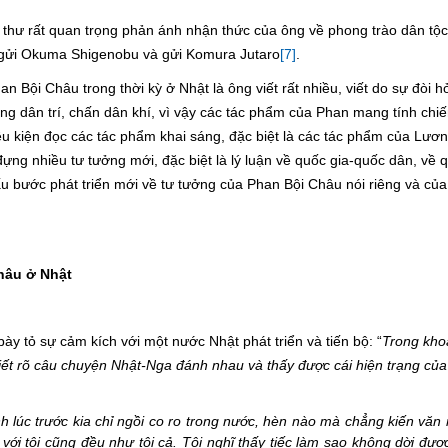
 thư rất quan trọng phản ánh nhận thức của ông về phong trào dân tộ
ư gửi Okuma Shigenobu và gửi Komura Jutaro
[7]
.
 Bội Châu trong thời kỳ ở Nhật là ông viết rất nhiều, viết do sự đòi h
ng dân trí, chấn dân khí, vì vậy các tác phẩm của Phan mang tính chiế
ều kiện đọc các tác phẩm khai sáng, đặc biệt là các tác phẩm của Lươ
ựng nhiều tư tưởng mới, đặc biệt là lý luận về quốc gia-quốc dân, về q
ấu bước phát triển mới về tư tưởng của Phan Bội Châu nói riêng và của
Châu ở Nhật
ỏ sự cảm kích với một nước Nhật phát triển và tiến bộ: “
Trong kh
iết rõ câu chuyện Nhật-Nga đánh nhau và thấy được cái hiện trạng củ
 trước kia chỉ ngồi co ro trong nước, hèn nào mà chẳng kiến văn
với tôi cũng đều như tôi cả. Tôi nghĩ thấy tiếc làm sao không dời được