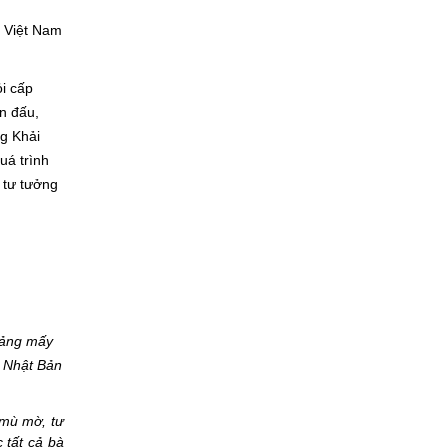
c Việt Nam
ỏi cấp
n đấu,
ng Khải
uá trình
 tư tưởng
oảng mấy
a Nhật Bản
 mù mờ, tư
 tất cả bà