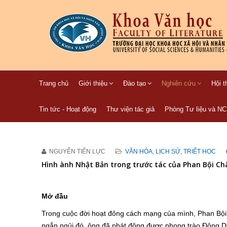
Trang chủ
Giới thiệu
Đào tạo
Nghiên cứu
Hội t
Tin tức - Hoạt động
Thư viện tác giả
Phòng Tư liệu và N
NGUYỄN TIẾN LỰC
VĂN HÓA, LỊCH SỬ, TRIẾT HỌC
Hình ành Nhật Bản trong trước tác của Phan Bội Châ
Mở đầu
Trong cuộc đời hoạt đông cách mạng của mình, Phan Bội 
ngắn ngủi đó, ông đã phát động được phong trào Đông Du n