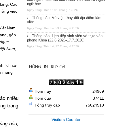
ngữ học
 dàng. Các
Ngày đăng: Thứ tư, 01 Tháng 7 2026
 rằng việc
Thông báo: Về việc thay đổi địa điểm làm
việc
 Việt Nam
Ngày đăng: Thứ hai, 29 Tháng 6 2026
mạng, góp
Thông báo: Lịch tiếp sinh viên và trực văn
phòng Khoa (22.6.2026-17.7.2026)
 Ngục
Ngày đăng: Thứ hai, 22 Tháng 6 2026
iệt Nam,
h lịch sử,
THÔNG TIN TRUY CẬP
ch mạng
Hôm nay
24969
ác nhiều
Hôm qua
37411
ứng trong
Tổng truy cập
75024519
Visitors Counter
tùng báo,