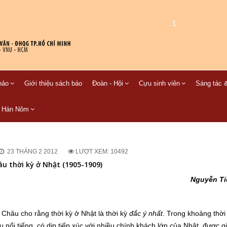
1
hảo
Giới thiệu sách báo
Đoàn - Hội
Cựu sinh viên
Sáng tác &
C Hán Nôm
23 THÁNG 2 2012
LƯỢT XEM: 10492
u thời kỳ ở Nhật (1905-1909)
Nguyễn Ti
Châu cho rằng thời kỳ ở Nhật là thời kỳ
đắc ý nhất
. Trong khoảng thời
ổi tiếng, có dịp tiếp xúc với nhiều chính khách lớn của Nhật, được g