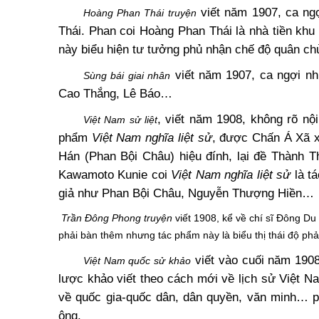
viết năm 1907, ca ng
Hoàng Phan Thái truyện
Thái. Phan coi Hoàng Phan Thái là nhà tiền khu
này biểu hiện tư tưởng phủ nhận chế độ quân c
viết năm 1907, ca ngợi n
Sùng bái giai nhân
Cao Thắng, Lê Báo…
, viết năm 1908, không rõ nộ
Việt Nam sử liệt
phẩm
Việt Nam nghĩa liệt sử
, được Chấn Á Xã 
Hán (Phan Bội Châu) hiệu đính, lại đề Thành 
Kawamoto Kunie coi
Việt Nam nghĩa liệt sử
là t
giả như Phan Bội Châu, Nguyễn Thượng Hiền…
Trần Đông Phong truyện
viết 1908, kể về chí sĩ Đông Du
phải bàn thêm nhưng tác phẩm này là biểu thị thái độ p
viết vào cuối năm 190
Việt Nam quốc sử khảo
lược khảo viết theo cách mới về lịch sử Việt 
về quốc gia-quốc dân, dân quyền, văn minh… p
ông.