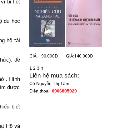
ì bị liệt
ộ du học
g hộ tài
.
GIÁ: 190.000Đ
GIÁ:140.000Đ
thức), đề
1
2
3
4
Liên hệ mua sách:
ới. Hình
Cô Nguyễn Thị Tâm
hẩm được
Điện thoại:
0906805929
hiểu biết
ạt Hổ và