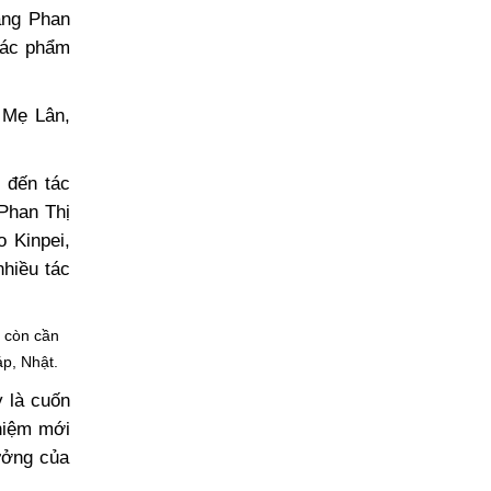
àng Phan
 Tác phẩm
 Mẹ Lân,
 đến tác
Phan Thị
 Kinpei,
hiều tác
g còn cần
p, Nhật.
 là cuốn
niệm mới
ưởng của