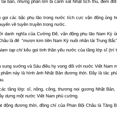
i bản, nhưng phần lớn bị cảnh sát Nhật tịch thu, đem đốt v
 gọi các bậc phụ lão trong nước tích cực vận động ủng h
uyển về tuyên truyền trong nước.
ưới danh nghĩa của Cường Để, vận động phụ lão Nam Kỳ ủn
Châu là để “mượn kim tiền Nam Kỳ nuôi nhân tài Trung Bắc”
Nam tạp chí
kêu gọi tinh thần yêu nước của tầng lớp sĩ (trí 
u sung sướng và Sáu điều hy vọng đối với nước Việt Nam m
 phẩm này là hình ảnh Nhật Bản đương thời. Đây là tác p
âu.
ác tầng lớp: sĩ, nông, công, thương noi gương Nhật Bản, 
 xây dựng một nước Việt Nam phú cường.
ạt động đương thời, đồng chí của Phan Bội Châu là Tăng B