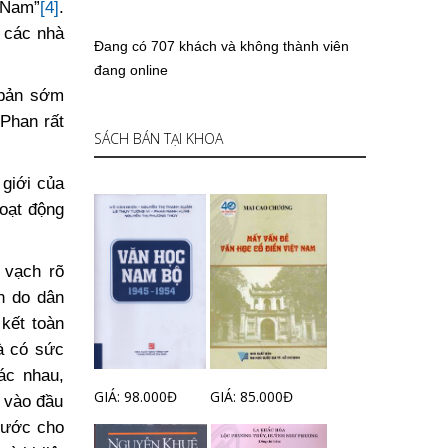
 Nam”
[4]
.
 các nhà
Đang có 707 khách và không thành viên
đang online
 bản sớm
Phan rất
SÁCH BÁN TẠI KHOA
 giới của
oạt động
 vạch rõ
n do dân
kết toàn
à có sức
ác nhau,
GIÁ: 98.000Đ
GIÁ: 85.000Đ
i vào đầu
nước cho