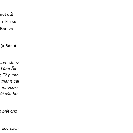
một đất
n, khi so
 Bản và
hật Bản từ
đám chí sĩ
n Tùng Âm,
g Tây, cho
 thành cái
imonoseki-
ời của họ.
ọ biết cho
, đọc sách