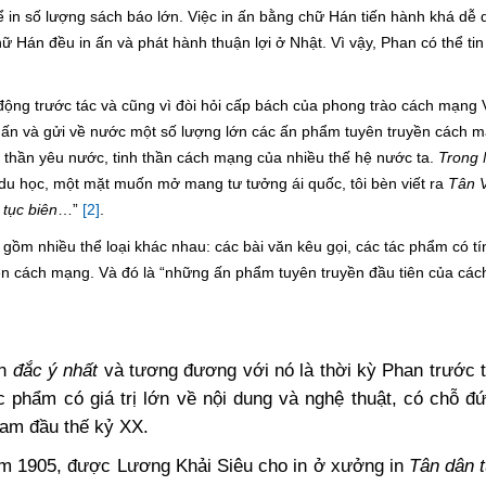
ể in số lượng sách báo lớn. Việc in ấn bằng chữ Hán tiến hành khá dễ
 Hán đều in ấn và phát hành thuận lợi ở Nhật. Vì vậy, Phan có thể tin
 động trước tác và cũng vì đòi hỏi cấp bách của phong trào cách mạng
in ấn và gửi về nước một số lượng lớn các ấn phẩm tuyên truyền cách 
h thần yêu nước, tinh thần cách mạng của nhiều thế hệ nước ta.
Trong
ên du học, một mặt muốn mở mang tư tưởng ái quốc, tôi bèn viết ra
Tân V
 tục biên
…”
[2]
.
ồm nhiều thể loại khác nhau: các bài văn kêu gọi, các tác phẩm có tín
yền cách mạng. Và đó là “những ấn phẩm tuyên truyền đầu tiên của cá
an
đắc ý nhất
và tương đương với nó là thời kỳ Phan trước t
ác phẩm có giá trị lớn về nội dung và nghệ thuật, có chỗ đ
Nam đầu thế kỷ XX.
năm 1905, được Lương Khải Siêu cho in ở xưởng in
Tân dân 