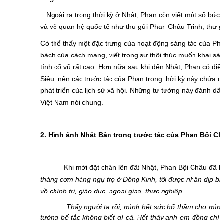
Ngoài ra trong thời kỳ ở Nhật, Phan còn viết một số bức
và về quan hệ quốc tế như thư gửi Phan Châu Trinh, th
Có thể thấy một đặc trưng của hoạt động sáng tác của Phan
bách của cách mạng, viết trong sự thôi thúc muốn khai sá
tính cổ vũ rất cao. Hơn nữa sau khi đến Nhật, Phan có đi
Siêu, nên các trước tác của Phan trong thời kỳ này chứa đ
phát triển của lịch sử xã hội. Những tư tưởng này đánh d
Việt Nam nói chung.
2. Hình ảnh Nhật Bản trong trước tác của Phan Bội 
Khi mới đặt chân lên đất Nhật, Phan Bội Châu đã bày t
tháng cơm hàng ngụ trọ ở Đông Kinh, tôi được nhân dịp b
về chính trị, giáo dục, ngoại giao, thực nghiệp...
Thấy người ta rồi, mình hết sức hổ thầm cho mình lúc
tưởng bế tắc không biết gì cả. Hết thảy anh em đồng chí 