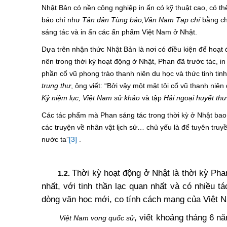
Nhật Bản có nền công nghiệp in ấn có kỹ thuật cao, có th
báo chí như
Tân dân Tùng báo,Vân Nam Tạp chí
bằng chữ
sáng tác và in ấn các ấn phẩm Việt Nam ở Nhật.
Dựa trên nhận thức Nhật Bản là nơi có điều kiện để hoạt
nên trong thời kỳ hoạt động ở Nhật, Phan đã trước tác, 
phần cổ vũ phong trào thanh niên du học và thức tỉnh tin
trung thư
, ông viết: “Bởi vậy một mặt tôi cổ vũ thanh ni
Kỷ niệm lục, Việt Nam sử khảo
và tập
Hải ngoại huyết thư
Các tác phẩm mà Phan sáng tác trong thời kỳ ở Nhật bao g
các truyện về nhân vật lịch sử… chủ yếu là để tuyên tru
nước ta”
[3]
.
Thời kỳ hoạt động ở Nhật là thời kỳ Ph
1.2.
nhất, với tinh thần lạc quan nhất và có nhiều t
dòng văn học mới, co tính cách mạng của Việt 
, viết khoảng tháng 6 
Việt Nam vong quốc sử