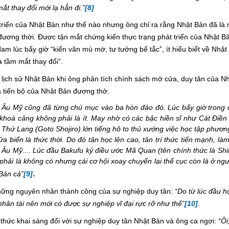
t thay đổi mới lạ hẳn đi.”
[8]
triển của Nhật Bản như thế nào nhưng ông chỉ ra rằng Nhật Bản đã là 
 đương thời. Được tận mắt chứng kiến thực trạng phát triển của Nhật Bả
am lúc bấy giờ “kiến văn mù mờ, tư tưởng bế tắc”, ít hiểu biết về Nhật
 tầm mắt thay đổi”.
 lịch sử Nhật Bản khi ông phân tích chính sách mở cửa, duy tân của N
và tiến bộ của Nhật Bản đương thờ.
g Âu Mỹ cũng đã từng chú mục vào ba hòn đảo đó. Lúc bấy giờ trong 
hoá cảng không phải là ít. May nhờ có các bậc hiền sĩ như Cát Điề
hứ Lang (Goto Shojiro) lớn tiếng hô to thủ xướng việc học tập phươn
a biển là thức thời. Do đó tân học lên cao, tân trí thức tiến mạnh, làm
 Âu Mỹ.... Lúc đầu Bakufu ký điều ước Mã Quan (tên chính thức là Sh
 phải là không có nhưng cái cơ hội xoay chuyển lại thế cục còn là ở ngư
.
Bản cả”
[9]
hững nguyên nhân thành công của sự nghiệp duy tân:
“Do từ lúc đầu h
hân tài nên mới có được sự nghiệp vĩ đại rực rỡ như thế”
[10]
.
 thức khai sáng đối với sự nghiệp duy tân Nhật Bản và ông ca ngợi:
“Ôi