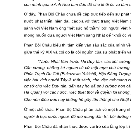
con mình qua ở Anh Hoa tam đảo để cho khối óc và tầm mắ
Ở đây, Phan Bội Châu chưa đề cập trực tiếp đến sự phát 
nước phát triển, hiện đại, các xa với thực trạng Việt Nam
sánh với Việt Nam ông “hết sức hổ thầm” bởi người Việt N
mong muốn đưa người Việt Nam sang Nhật để “khối óc và
Phan Bội Châu biểu thị tầm kiến văn sâu sắc của mình về
giữa thế kỷ XIX và coi đó là cội nguồn của sự phát triển 
“Nước Nhật Bản trước khi Duy tân, các liệt cườn
Cần vương, những kẻ ngoan cố cứ một mực chủ trương k
Phúc Trạch Dụ Cát (Fukuzawa Yukichi), Hậu Đằng Tượng T
việc bài xích người Tây là thất sách, cho việc mở mang cử
cơ sở cho việc Duy tân, đến nay họ đã phú cường hơn cả
Hạ Quan) với các nước, việc thiệt thòi về quyền lợi không
Cho nên điều ước này không hề gây tổn thất gì cho Nhật 
Ở một chỗ khác, Phan Bộ Châu phân tích về một trong n
người đi học nước ngoài, để mở mang dân trí, bồi dưỡng n
Phan Bội Châu đã nhận thức được vai trò của tầng lớp trí