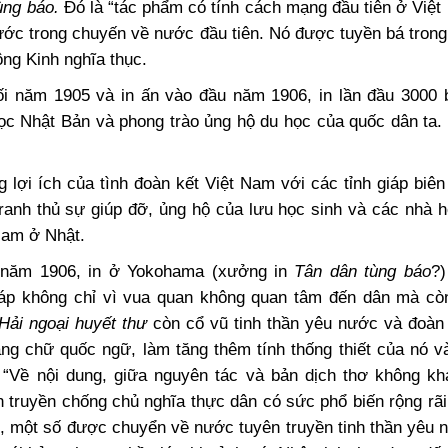
ùng báo.
Đó là “tác phẩm có tính cách mạng đầu tiên ở Việt
ớc trong chuyến về nước đầu tiên. Nó được tuyền bá trong
ng Kinh nghĩa thục.
ối năm 1905 và in ấn vào đầu năm 1906, in lần đầu 3000
c Nhật Bản và phong trào ủng hộ du học của quốc dân ta. 
 lợi ích của tình đoàn kết Việt Nam với các tỉnh giáp biên
anh thủ sự giúp đỡ, ủng hộ của lưu học sinh và các nhà h
Nam ở Nhật.
t năm 1906, in ở Yokohama (xưởng in
Tân dân tùng báo
?)
áp không chỉ vì vua quan không quan tâm đến dân mà cò
Hải ngoại huyết thư
còn cổ vũ tinh thần yêu nước và đoàn 
ng chữ quốc ngữ, làm tăng thêm tính thống thiết của nó v
 “Về nội dung, giữa nguyên tác và bản dịch thơ không kh
 truyền chống chủ nghĩa thực dân có sức phổ biến rộng rã
o, một số được chuyển về nước tuyên truyền tinh thần yêu 