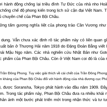
ợi hành động chống lại triều đình Tự Đức của nhà nho Ho
 chống chế độ phong kiến trong lịch sử cận đại Việt Nam.
hủ chuyên chế của Phan Bội Châu.
hững tấm gương nghĩa liệt của phong trào Cần Vương như
i dung. Vẫn chưa xác định rõ tác phẩm này có liên quan gì
xuất bản ở Thượng Hải năm 1918 do Đặng Đoàn Bằng viết 
Thái Mậu Ngọ năm. Các nhà nghiên cứu Nhật Bản như Goto
ác phẩm của Phan Bội Châu. Còn ở Việt Nam coi đó là của n
 Trần Đông Phong. Tuy việc giải thích về cái chết của Trần Đông Phon
hản kháng của Phan Bội Châu đối với hành động của nhà đương cục Phá
8, được Soransha, Tokyo phát hành vào đầu năm 1909. Đây
Nam. Trong tác phẩm này, Phan Bội Châu đưa ra nhiều khái 
hản ánh một bước phát triển mới trong nhận thức và tư t