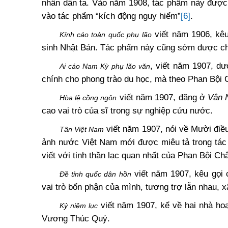
nhân dân ta. Vào năm 1908, tác phẩm này được tá
vào tác phẩm “kích động nguy hiểm”
[6]
.
viết năm 1906, kêu
Kính cáo toàn quốc phụ lão
sinh Nhật Bản. Tác phẩm này cũng sớm được ch
, viết năm 1907, d
Ai cáo Nam Kỳ phụ lão văn
chính cho phong trào du học, mà theo Phan Bội 
viết năm 1907, đăng ở
Vân 
Hòa lệ cồng ngôn
cao vai trò của sĩ trong sự nghiệp cứu nước.
viết năm 1907, nói về Mười điề
Tân Việt Nam
ảnh nước Việt Nam mới được miêu tả trong tác
viết với tinh thần lạc quan nhất của Phan Bội Ch
viết năm 1907, kêu gọi c
Đề tỉnh quốc dân hồn
vai trò bổn phận của mình, tương trợ lẫn nhau,
viết năm 1907, kể về hai nhà ho
Kỷ niệm lục
Vương Thúc Quý.