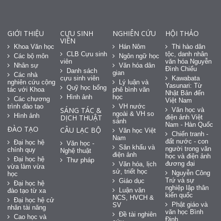
GIỚI THIỆU
CỰU SINH
NGHIÊN CỨU
HỘI THẢO
VIÊN
Khoa Văn học
Hán Nôm
Thi hào dân
CLB Cựu sinh
tộc, danh nhân
Các bộ môn
Ngôn ngữ học
viên
văn hóa Nguyễn
Nhân sự
Văn hóa dân
Đình Chiểu
Danh sách
gian
Các nhà
cựu sinh viên
Kawabata
nghiên cứu cộng
Lý luận và
Yasunari: Từ
Quỹ học bổng
tác với Khoa
phê bình văn
Nhật Bản đến
Hình ảnh
học
Các chương
Việt Nam
trình đào tạo
VH nước
SÁNG TÁC &
Văn học và
ngoài & VH so
Hình ảnh
DỊCH THUẬT
điện ảnh Việt
sánh
Nam - Hàn Quốc
ĐÀO TẠO
CÂU LẠC BỘ
Văn học Việt
Chiến tranh -
Nam
đất nước - con
Đại học hệ
Văn học -
Sân khấu và
người trong văn
chính quy
Nghệ thuật
điện ảnh
học và điện ảnh
Đại học hệ
Thư pháp
đương đại
Văn hóa, lịch
vừa làm vừa
sử, triết học
Nguyễn Công
học
Trứ và sự
Giáo dục
Đại học hệ
nghiệp lập thân
Luận văn
đào tạo từ xa
kiến quốc
NCS, HVCH &
Đại học hệ cử
Phật giáo và
SV
nhân tài năng
văn học Bình
Đề tài nghiên
Cao học và
Định