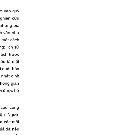
m vào quỹ
nghiên cứu
à những
qui
nh văn như
g một cách
g: lịch sử
tích trước
iêu tả một
i quát hóa
 nhất định
không gian
ới được bổ
cuối cùng
uận. Người
ủa các môi
giả đã nêu