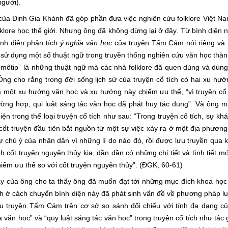
người).
Đinh Gia Khánh đã góp phần đưa việc nghiên cứu folklore Việt Na
klore học thế giới. Nhưng ông đã không dừng lại ở đây. Từ bình diện 
ình diện phân tích
ý nghĩa văn học
của truyện Tấm Cám nói riêng v
g sử dụng một số thuật ngữ trong truyền thống nghiên cứu văn học thà
ện, môtip” là những thuật ngữ mà các nhà folklore đã quen dùng và dùn
ng cho rằng trong đời sống lịch sử của truyện cổ tích có hai xu hướn
à một xu hướng văn học và xu hướng này chiếm ưu thế, “vì truyện cổ 
ường hợp, qui luật sáng tác văn học đã phát huy tác dụng”. Và ông m
ện trong thể loại truyện cổ tích như sau: “Trong truyện cổ tích, sự khá
 cốt truyện đầu tiên bắt nguồn từ một sự việc xảy ra ở một địa phương
ự chú ý của nhân dân vì những lí do nào đó, rồi được lưu truyền qua 
h cốt truyện nguyên thủy kia, dần dần có những chi tiết và tình tiết m
ếm ưu thế so với cốt truyện nguyên thủy”. (ĐGK, 60-61)
a ông cho ta thấy ông đã muốn đạt tới những mục đích khoa học 
nh ở cách chuyển bình diện này đã phát sinh vấn đề về phương pháp l
iểu truyện Tấm Cám trên cơ sở so sánh đối chiếu với tính đa dạng c
 văn học” và “quy luật sáng tác văn học” trong truyện cổ tích như tác 