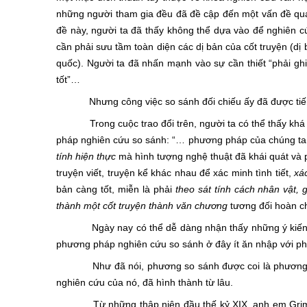
những người tham gia đều đã đề cập đến một vấn đề quan 
đề này, người ta đã thấy không thể dựa vào để nghiên c
cần phải sưu tầm toàn diện các dị bản của cốt truyện (dị
quốc). Người ta đã nhấn mạnh vào sự cần thiết “phải gh
tốt”…
Nhưng công việc so sánh đối chiếu ấy đã được tiến 
Trong cuộc trao đổi trên, người ta có thể thấy khá p
pháp nghiên cứu so sánh: “… phương pháp của chúng ta tro
tính hiện thực
mà hình tượng nghệ thuật đã khái quát và ph
truyện viết, truyện kể khác nhau để xác minh tình tiết,
xá
bản càng tốt, miễn là phải
theo sát tính cách nhân vật,
thành một cốt truyện thành văn chương
tương đối hoàn ch
Ngày nay có thể dễ dàng nhận thấy những ý kiến như
phương pháp nghiên cứu so sánh ở đây ít ăn nhập với ph
Như đã nói, phương so sánh được coi là phương pháp
nghiên cứu của nó, đã hình thành từ lâu.
Từ những thập niên đầu thế kỷ XIX, anh em Grimm đã