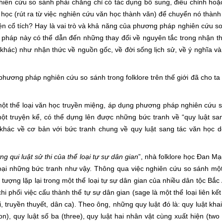
iên cứu so sánh phải chăng chỉ có tác dụng bổ sung, điều chỉnh hoặ
học (rút ra từ việc nghiên cứu văn học thành văn) để chuyển nó thành
ruyện cổ tích? Hay là vai trò và khả năng của phương pháp nghiên cứu s
pháp này có thể dẫn đến những thay đổi về nguyên tắc trong nhận th
ào khác) như nhận thức về nguồn gốc, về đời sống lịch sử, về ý nghĩa v
 pháp nghiên cứu so sánh trong folklore trên thế giới đã cho ta c
thể loại văn học truyền miệng, áp dụng phương pháp nghiên cứu s
ột truyện kể, có thể dựng lên được những bức tranh về “quy luật sa
 khác về cơ bản với bức tranh chung về quy luật sang tác văn học 
g qui luật sử thi của thể loại tự sự dân gian
”, nhà folklore học Đan Mạ
loại những bức tranh như vậy. Thông qua việc nghiên cứu so sánh mộ
tượng lặp lại trong một thể loại tự sự dân gian của nhiều dân tộc Bắc 
 phối việc cấu thành thể tự sự dân gian (sage là một thể loại liên kết
i, truyền thuyết, dân ca). Theo ông, những quy luật đó là: quy luật kha
tion), quy luật số ba (three), quy luật hai nhân vật cùng xuất hiện (two