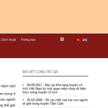
 Dịch thuật
Thông báo
BÀI VIẾT CÙNG TÁC GIẢ
04-09-2017 - Đọc lại Kho tàng truyện cổ
à Ngôn ngữ)
tích Việt Nam từ một quan niệm rộng về hiện
thực trong truyện cổ tích
n trọng ít
 của ngành
25-03-2009 - Về cái chết của mẹ con người
dì ghẻ trong truyện Tấm Cám
g thể giải