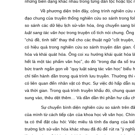
những biến dạng khác nhau trong từng dân tộc hoặc tộc 
Về phương diện trên đây, công trình nghiên cứu của 
đạo chung của truyền thống nghiên cứu so sánh trong fol
so sánh các dữ liệu lịch sử-văn hóa, ông chuyển sang b
luật sang tác văn học
trong truyện cổ tích nói chung. Ôn
“chủ đề, tình tiết” thay thế cho các thuật ngữ “cốt truy
có hiệu quả trong nghiên cứu so sánh truyện dân gian. Ô
hóa và khái quát hóa. Ông coi xu hướng khái quát hóa l
hết là một tác phẩm văn học”, do đó “trong đại đa số tr
bức tranh ngắn gọn về “quy luật sáng tác văn học” biểu hi
chỉ tiến hành dần trong quá trình lưu truyền. Thường thì
có liên quan đến nhân vật có thực. Sự việc đó hấp dẫn s
và thời gian. Trong quá trình truyền khẩu đó, chung quan
sung vào, thêu dệt thêm… Và dần dần thì phần hư cấu chi
Sự chuyển bình diện nghiên cứu so sánh trên đây củ
của mình từ cách tiếp cận của khoa học về văn học. Chí
ta có thể đặt câu hỏi: Việc miêu tả tính đa dạng của k
trường lịch sử-văn hóa khác nhau đã đủ để rút ra “ý nghĩa