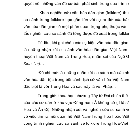
quyết nổi những vấn đề cơ bản phát sinh trong quá trình 
Khoa nghiên cứu văn hóa dân gian (folklore) thuộc 
so sánh trong folklore học gắn liền với sự ra đời của 
văn hóa dân gian có một phần quan trọng phụ thuộc và
tắc nghiên cứu so sánh đã từng được đề xuất trong folklor
Từ lâu, khi ghi chép các sự kiện văn hóa dân gian V
là những nhận xét so sánh văn hóa dân gian Việt Nam
huyền thoại Việt Nam và Trung Hoa, nhận xét của Ngô G
Kinh Thi
)…
Đó chỉ mới là những nhận xét so sánh mà các nhà nho
văn hóa dân tộc trong bối cảnh lịch sử-văn hóa Việt Na
đặc biệt là với Trung Hoa và sau này là với Pháp…
Trong giới khoa học phương Tây từ Đại chiến thế giới 
của các cư dân ở khu vực Đông nam Á không có gì là sán
Hoa và Ấn Độ. Những nhận xét và nghiên cứu so sánh về
về việc tìm ra mối quan hệ Việt Nam-Trung Hoa hoặc Việ
công trình nghiên cứu so sánh về folklore Trung Hoa-Việ