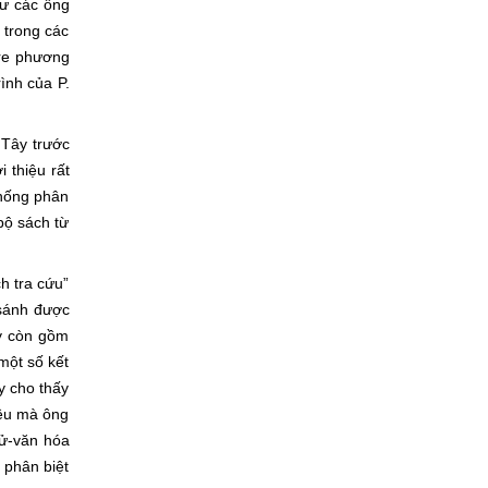
ư các ông
 trong các
ore phương
ình của P.
Tây trước
 thiệu rất
 thống phân
bộ sách từ
 tra cứu”
 sánh được
ấy còn gồm
một số kết
y cho thấy
iều mà ông
sử-văn hóa
 phân biệt