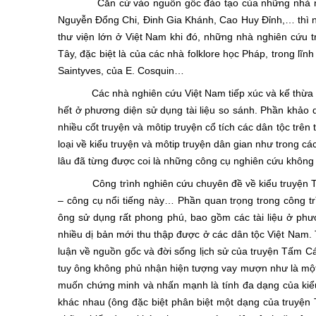
Căn cứ vào nguồn gốc đào tạo của những nhà nghiên 
Nguyễn Đổng Chi, Đinh Gia Khánh, Cao Huy Đỉnh,… thì ngư
thư viện lớn ở Việt Nam khi đó, những nhà nghiên cứu tr
Tây, đặc biệt là của các nhà folklore học Pháp, trong lĩ
Saintyves, của E. Cosquin…
Các nhà nghiên cứu Việt Nam tiếp xúc và kế thừa nhữ
hết ở phương diện sử dụng tài liệu so sánh. Phần khảo 
nhiều cốt truyện và môtip truyện cổ tích các dân tộc trên
loại về kiểu truyện và môtip truyện dân gian như trong cá
lâu đã từng được coi là những công cụ nghiên cứu không 
Công trình nghiên cứu chuyên đề về kiểu truyện Tấm 
– công cụ nổi tiếng này… Phần quan trọng trong công t
ông sử dụng rất phong phú, bao gồm các tài liệu ở phươ
nhiều dị bản mới thu thập được ở các dân tộc Việt Nam. 
luận về nguồn gốc và đời sống lịch sử của truyện Tấm Cám
tuy ông không phủ nhận hiện tượng vay mượn như là một 
muốn chứng minh và nhấn mạnh là tính đa dạng của kiểu 
khác nhau (ông đặc biệt phân biệt một dạng của truyệ