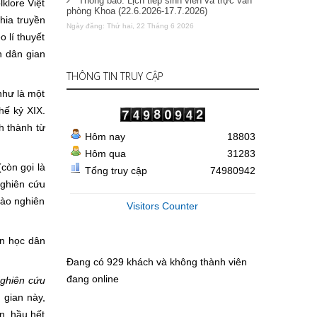
Thông báo: Lịch tiếp sinh viên và trực văn
klore Việt
phòng Khoa (22.6.2026-17.7.2026)
ia truyền
Ngày đăng: Thứ hai, 22 Tháng 6 2026
 lí thuyết
n dân gian
THÔNG TIN TRUY CẬP
hư là một
hế kỷ XIX.
h thành từ
Hôm nay
18803
Hôm qua
31283
còn gọi là
Tổng truy cập
74980942
nghiên cứu
vào nghiên
Visitors Counter
n học dân
Đang có 929 khách và không thành viên
đang online
ghiên cứu
 gian này,
n, hầu hết