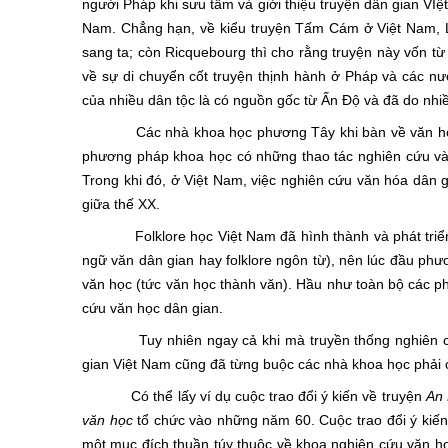
người Pháp khi sưu tầm và giới thiệu truyện dân gian VI
Nam. Chẳng hạn, về kiểu truyện Tấm Cám ở Việt Nam, Le
sang ta; còn Ricquebourg thì cho rằng truyện này vốn t
về sự di chuyển cốt truyện thịnh hành ở Pháp và các nướ
của nhiều dân tộc là có nguồn gốc từ Ấn Độ và đã do nhiề
Các nhà khoa học phương Tây khi bàn về văn hóa dân
phương pháp khoa học có những thao tác nghiên cứu và 
Trong khi đó, ở Việt Nam, việc nghiên cứu văn hóa dân g
giữa thế XX.
Folklore học Việt Nam đã hình thành và phát triển lê
ngữ văn dân gian hay folklore ngôn từ), nên lúc đầu p
văn học (tức văn học thành văn). Hầu như toàn bộ các
cứu văn học dân gian.
Tuy nhiên ngay cả khi mà truyền thống nghiên cứu v
gian Việt Nam cũng đã từng buộc các nhà khoa học phải 
Có thể lấy ví dụ cuộc trao đổi ý kiến về truyện
An
văn học
tổ chức vào những năm 60. Cuộc trao đổi ý kiến
một mục đích thuần túy thuộc về khoa nghiên cứu văn học