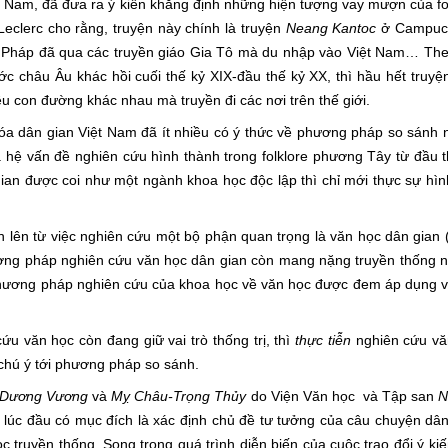
ệt Nam, đã đưa ra ý kiến khẳng định những hiện tượng vay mượn của fol
clerc cho rằng, truyện này chính là truyện
Neang Kantoc
ở Campuch
ừ Pháp đã qua các truyền giáo Gia Tô mà du nhập vào Việt Nam… Theo
c châu Âu khác hồi cuối thế kỷ XIX-đầu thế kỷ XX, thì hầu hết truyệ
u con đường khác nhau mà truyền đi các nơi trên thế giới.
 gian Việt Nam đã ít nhiều có ý thức về phương pháp so sánh n
hệ vấn đề nghiên cứu hình thành trong folklore phương Tây từ đầu t
ian được coi như một ngành khoa học độc lập thì chỉ mới thực sự hìn
n từ việc nghiên cứu một bộ phận quan trọng là văn học dân gian (
hương pháp nghiên cứu văn học dân gian còn mang nặng truyền thống 
 phương pháp nghiên cứu của khoa học về văn học được đem áp dụng 
ăn học còn đang giữ vai trò thống trị, thì
thực tiễn
nghiên cứu vă
chú ý tới phương pháp so sánh.
 Dương Vương
và
Mỵ Châu-Trọng Thủy
do Viện Văn học và Tập san
N
 lúc đầu có mục đích là xác định chủ đề tư tưởng của câu chuyện dân
 truyền thống. Song trong quá trình diễn biến của cuộc trao đổi ý kiế