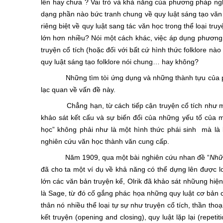
lên hay chưa ? Vai trò và khả năng của phương pháp ngh
dạng phần nào bức tranh chung về quy luật sáng tạo văn 
riêng biệt về quy luật sang tác văn học trong thể loại t
lớn hơn nhiều? Nói một cách khác, việc áp dụng phương 
truyện cổ tích (hoặc đối với bất cứ hình thức folklore n
quy luật sáng tạo folklore nói chung… hay không?
Những tìm tòi ứng dụng và những thành tựu của phương
lạc quan về vấn đề này.
Chẳng hạn, từ cách tiếp cận truyện cổ tích như một 
khảo sát kết cấu và sự biến đổi của những yếu tố của m
học” không phải như là một hình thức phái sinh mà là
nghiên cứu văn học thành văn cung cấp.
Năm 1909, qua một bài nghiên cứu nhan đề “
Nhữn
đã cho ta một ví dụ về khả năng có thể dựng lên được 
lớn các văn bản truyện kể, Olrik đã khảo sát nhữung hiện 
là Sage, từ đó cố gắng phác họa những quy luật cơ bản chi
thân nó nhiều thể loại tự sự như truyện cổ tích, thần thoạ
kết truyện (opening and closing), quy luật lặp lại (repeti