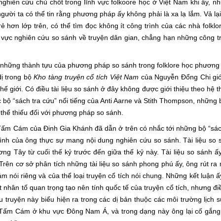
cứu chủ chốt trong lĩnh vực folkoore học ở Việt Nam khi ấy, nh
ời ta có thể tin rằng phương pháp ấy không phải là xa lạ lắm. Vả lại
ẻ hơn lớp trên, có thể tìm đọc không ít công trình của các nhà folkl
nh vực nghiên cứu so sánh về truyện dân gian, chẳng hạn những công tr
ng thành tựu của phương pháp so sánh trong folklore học phương 
dị trong bộ
Kho tàng truyện cổ tích Việt Nam
của Nguyễn Đổng Chi giới
 thế giới. Có điều tài liệu so sánh ở đây không được giới thiệu theo hệ
c bộ “sách tra cứu” nổi tiếng của Anti Aarne và Stith Thompson, những 
thể thiếu đối với phương pháp so sánh.
Cám của Đinh Gia Khánh đã dẫn ở trên có nhắc tới những bộ “sách
rình của ông thực sự mang nội dung nghiên cứu so sánh. Tài liệu so
ng Tây từ cuối thế kỷ trước đến giữa thế kỷ này. Tài liệu so sánh 
Trên cơ sở phân tích những tài liệu so sánh phong phú ấy, ông rút ra 
 nói riêng và của thể loại truyện cổ tích nói chung. Những kết luận ấ
nhân tố quan trọng tạo nên tính quốc tế của truyện cổ tích, nhưng đ
truyện này biểu hiện ra trong các dị bản thuộc các môi trường lịch 
n Tấm Cám ở khu vực Đông Nam Á, và trong dạng này ông lại cố gắng