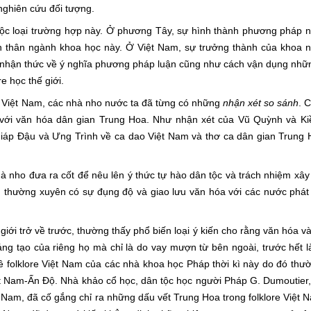
nghiên cứu đối tượng.
loại trường hợp này. Ở phương Tây, sự hình thành phương pháp n
bản thân ngành khoa học này. Ở Việt Nam, sự trưởng thành của khoa 
o nhận thức về ý nghĩa phương pháp luận cũng như cách vận dụng nh
e học thế giới.
iệt Nam, các nhà nho nước ta đã từng có những
nhận xét so sánh
. 
 với văn hóa dân gian Trung Hoa. Như nhận xét của Vũ Quỳnh và Ki
iáp Đậu và Ưng Trình về ca dao Việt Nam và thơ ca dân gian Trung 
 đưa ra cốt để nêu lên ý thức tự hào dân tộc và trách nhiệm xây
m thường xuyên có sự đụng độ và giao lưu văn hóa với các nước phát 
trở về trước, thường thấy phổ biến loại ý kiến cho rằng văn hóa v
g tạo của riêng họ mà chỉ là do vay mượn từ bên ngoài, trước hết l
 folklore Việt Nam của các nhà khoa học Pháp thời kì này do đó th
t Nam-Ấn Độ. Nhà khảo cổ học, dân tộc học người Pháp G. Dumoutier,
t Nam, đã cố gắng chỉ ra những dấu vết Trung Hoa trong folklore Việt 