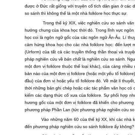
được ở Đức rất giống với truyện cổ tích dân gian ở các 
so sánh thì không thể là một nhà folklore học thực sự.
Trong thế kỷ XIX, việc nghiên cứu so sánh văn hóa 
hướng chung của khoa học thời đó. Trong lĩnh vực ngôn
học coi là ngôn ngữ gốc của các ngôn ngữ Ấn-Âu. Lí thu
cảm hứng khoa học cho các nhà folklore học: đến lượt mì
(Urform) của tất cả các truyền thống thần thoại và tr
pháp nghiên cứu về
bản chất
là nghiên cứu so sánh. Ngườ
một đơn vị folklore thuộc thể loại khác), của càng nhiều
bản nào của một đơn vị folklore (hoặc một yếu tố folklore
đầu) của đơn vị hoặc yếu tố folklore đó. Về mặt lí thuyế
thời những bản ghi chép hoặc các tác phẩm văn học có c
kiếm các dạng thức cổ xưa của folklore. Sự phối hợp như
hương gốc của một đơn vị folklore đã khiến cho phương p
phương pháp Phần Lan (tức phương pháp nghiên cứu so sán
Vào những năm 60 của thế kỷ XX, khi các nhà khoa h
đến phương pháp nghiên cứu so sánh folklore ấy không?