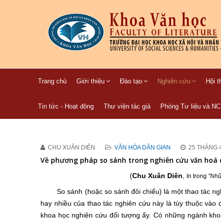
Trang chủ
Giới thiệu
Đào tạo
Nghiên cứu
Hội t
Tin tức - Hoạt động
Thư viện tác giả
Phòng Tư liệu và N
CHU XUÂN DIÊN
VĂN HÓA DÂN GIAN
25 THÁNG 
Về phương pháp so sánh trong nghiên cứu văn hoá 
(
Chu Xuân Diên
,
In trong
"Nhữ
So sánh (hoặc so sánh đôi chiếu) là một thao tác n
hay nhiều của thao tác nghiên cứu này là tùy thuộc vào
khoa học nghiên cứu đối tượng ấy. Có những ngành kho