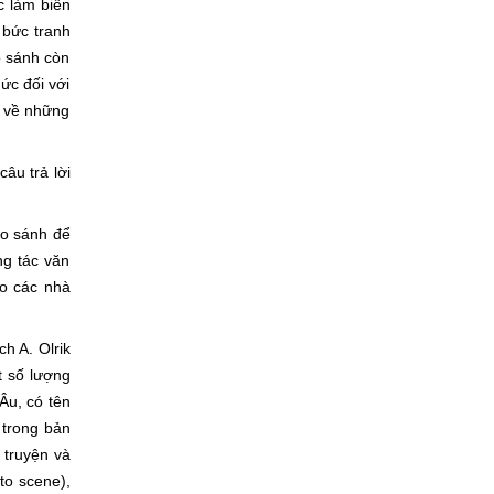
c làm biến
 bức tranh
o sánh còn
ức đối với
à về những
âu trả lời
o sánh để
ng tác văn
do các nhà
ch A. Olrik
t số lượng
Âu, có tên
 trong bản
i truyện và
 to scene),