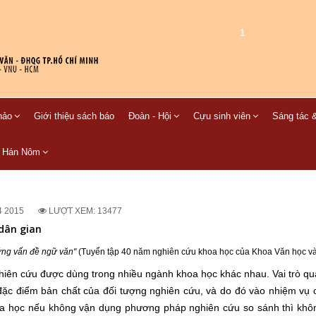
1
hảo
Giới thiệu sách báo
Đoàn - Hội
Cựu sinh viên
Sáng tác &
C Hán Nôm
4 2015
LƯỢT XEM: 13477
dân gian
ng vấn đề ngữ văn"
(Tuyển tập 40 năm nghiên cứu khoa học của Khoa Văn học v
ghiên cứu được dùng trong nhiều ngành khoa học khác nhau. Vai trò qua
 đặc điểm bản chất của đối tượng nghiên cứu, và do đó vào nhiệm vụ
a học nếu không vận dụng phương pháp nghiên cứu so sánh thì khôn