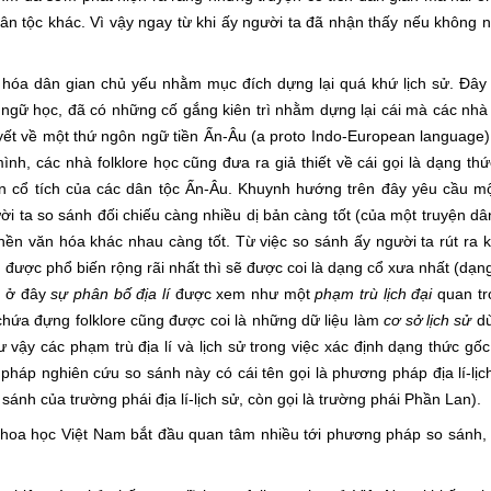
dân tộc khác. Vì vậy ngay từ khi ấy người ta đã nhận thấy nếu không 
dân gian chủ yếu nhằm mục đích dựng lại quá khứ lịch sử. Đây 
 ngữ học, đã có những cố gắng kiên trì nhằm dựng lại cái mà các nh
yết về một thứ ngôn ngữ tiền Ấn-Âu (a proto Indo-European language)
nh, các nhà folklore học cũng đưa ra giả thiết về cái gọi là dạng th
uyện cổ tích của các dân tộc Ấn-Âu. Khuynh hướng trên đây yêu cầu 
i ta so sánh đối chiếu càng nhiều dị bản càng tốt (của một truyện dâ
 nền văn hóa khác nhau càng tốt. Từ việc so sánh ấy người ta rút ra kế
) được phổ biến rộng rãi nhất thì sẽ được coi là dạng cổ xưa nhất (dạn
t, ở đây
sự phân bố địa lí
được xem như một
phạm trù lịch đại
quan t
hứa đựng folklore cũng được coi là những dữ liệu làm
cơ sở lịch sử
dù
 vậy các phạm trù địa lí và lịch sử trong việc xác định dạng thức gố
háp nghiên cứu so sánh này có cái tên gọi là phương pháp địa lí-lịc
h của trường phái địa lí-lịch sử, còn gọi là trường phái Phần Lan).
ọc Việt Nam bắt đầu quan tâm nhiều tới phương pháp so sánh, h