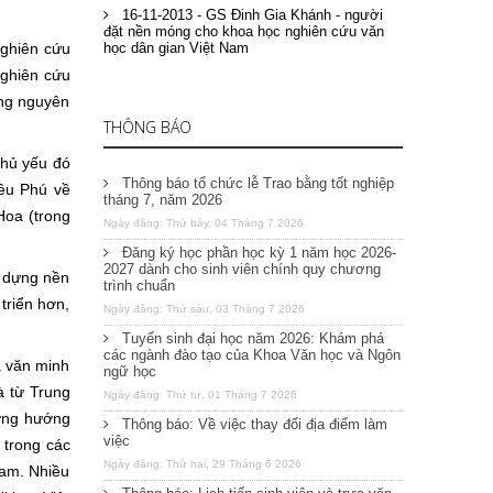
16-11-2013 - GS Đinh Gia Khánh - người
đặt nền móng cho khoa học nghiên cứu văn
ghiên cứu
học dân gian Việt Nam
nghiên cứu
ững nguyên
THÔNG BÁO
Chủ yếu đó
Thông báo tổ chức lễ Trao bằng tốt nghiệp
ều Phú về
tháng 7, năm 2026
Hoa (trong
Ngày đăng: Thứ bảy, 04 Tháng 7 2026
Đăng ký học phần học kỳ 1 năm học 2026-
2027 dành cho sinh viên chính quy chương
 dựng nền
trình chuẩn
triển hơn,
Ngày đăng: Thứ sáu, 03 Tháng 7 2026
Tuyển sinh đại học năm 2026: Khám phá
các ngành đào tạo của Khoa Văn học và Ngôn
à văn minh
ngữ học
à từ Trung
Ngày đăng: Thứ tư, 01 Tháng 7 2026
ường hướng
Thông báo: Về việc thay đổi địa điểm làm
việc
 trong các
Ngày đăng: Thứ hai, 29 Tháng 6 2026
Nam. Nhiều