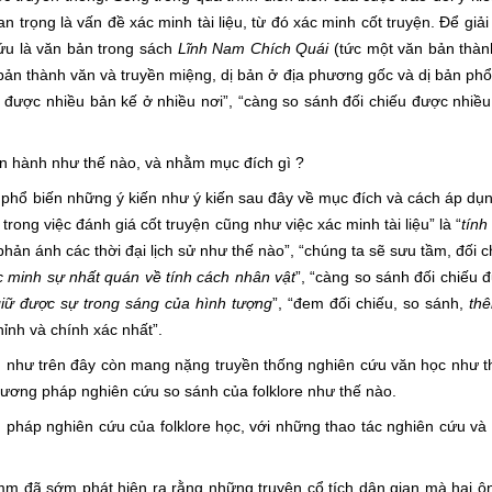
trọng là vấn đề xác minh tài liệu, từ đó xác minh cốt truyện. Để giải
ứu là văn bản trong sách
Lĩnh Nam Chích Quái
(tức một văn bản thàn
 bản thành văn và truyền miệng, dị bản ở địa phương gốc và dị bản phổ
i được nhiều bản kế ở nhiều nơi”, “càng so sánh đối chiếu được nhiề
hành như thế nào, và nhằm mục đích gì ?
hổ biến những ý kiến như ý kiến sau đây về mục đích và cách áp d
ng việc đánh giá cốt truyện cũng như việc xác minh tài liệu” là “
tính
ản ánh các thời đại lịch sử như thế nào”, “chúng ta sẽ sưu tầm, đối c
c minh sự nhất quán về tính cách nhân vật
”, “càng so sánh đối chiếu 
 giữ được sự trong sáng của hình tượng
”, “đem đối chiếu, so sánh,
thê
ỉnh và chính xác nhất”.
 trên đây còn mang nặng truyền thống nghiên cứu văn học như th
ương pháp nghiên cứu so sánh của folklore như thế nào.
 nghiên cứu của folklore học, với những thao tác nghiên cứu và 
 sớm phát hiện ra rằng những truyện cổ tích dân gian mà hai ôn