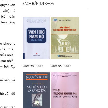
SÁCH BÁN TẠI KHOA
 quyêt vấn
h văn) mà
 biến toàn
u bản càng
ụng phương
 chân thật,
hiếu nhiều
được nhiều
GIÁ: 98.000Đ
GIÁ: 85.000Đ
m bớt, lập
ế nào, và
hệ vấn đề
g sưu tập