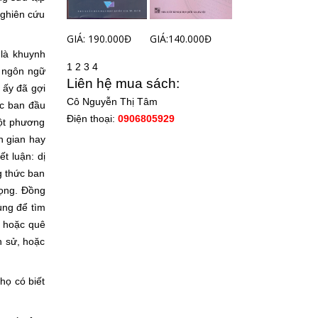
nghiên cứu
GIÁ: 190.000Đ
GIÁ:140.000Đ
là khuynh
1
2
3
4
à ngôn ngữ
Liên hệ mua sách:
 ấy đã gợi
Cô Nguyễn Thị Tâm
ức ban đầu
Điện thoại:
0906805929
một phương
n gian hay
t luận: dị
g thức ban
rọng. Đồng
ng để tìm
c hoặc quê
h sử, hoặc
ọ có biết