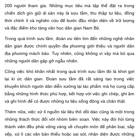
200 người tham gia. Những mục tiêu mà tập thể đặt ra trong
chiến dịch gìn giữ di sản này là sưu tầm, thu thập tư liệu, đồng
thời chỉnh lí và nghiên cứu để bước đầu nhận diện về trữ lượng
và đặc điểm kho tàng văn học dân gian Nam Bộ.
Trong quá trình sưu tầm, đoàn ưu tiên tìm đến những nghệ nhân
dân gian được chính quyền địa phương giới thiệu và người dân
địa phương mách bảo. Tuy nhiên, cũng không vì vậy mà bỏ qua
những người dân gặp gỡ ngẫu nhiên.
Công việc khó khăn nhất trong quá trình sưu tầm đó là khơi gợi
lại kí ức dân gian. Đoàn sưu tầm đã rất sáng tạo trong việc
khuyến khích người dân diễn xướng lại tác phẩm mà họ cung cấp
bằng những hình thức phù hợp, kết hợp với việc ghi chép, ghi âm
và ghi hình để có được những tư liệu sống động và chân thật.
Thêm nữa, việc xử lí nguồn tài liệu thô dồi dào cũng là một trong
những thách thức đối với nhóm biên soạn. Việc này đòi hỏi từng
thành viên đều phải vững vàng về chuyên môn để phân loại, sắp
xếp, xử lí các văn bản thiếu hoặc sai sót, nhận diện được những