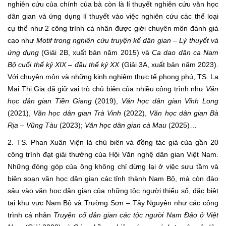
nghiên cứu của chính của bà còn là lí thuyết nghiên cứu văn học
dân gian và ứng dụng lí thuyết vào việc nghiên cứu các thể loại
cụ thể như 2 công trình cá nhân được giới chuyên môn đánh giá
cao như
Motif trong nghiên cứu truyện kể dân gian
–
Lý thuyết và
ứng dụng
(Giải 2B, xuất bản năm 2015) và
Ca dao dân ca Nam
Bộ cuối thế kỷ XIX
–
đầu thế kỷ XX
(Giải 3A, xuất bản năm 2023).
Với chuyên môn và những kinh nghiệm thực tế phong phú, TS. La
Mai Thi Gia đã giữ vai trò chủ biên của nhiều công trình như
Văn
học dân gian Tiền Giang
(2019),
Văn học dân gian Vĩnh Long
(2021),
Văn học dân gian Trà Vinh
(2022),
Văn học dân gian Bà
Rịa
–
Vũng Tàu
(2023);
Văn học dân gian cà Mau
(2025)…
2. TS. Phan Xuân Viện là chủ biên và đồng tác giả của gần 20
công trình đạt giải thưởng của Hội Văn nghệ dân gian Việt Nam.
Những đóng góp của ông không chỉ dừng lại ở việc sưu tầm và
biên soạn văn học dân gian các tỉnh thành Nam Bộ, mà còn đào
sâu vào văn học dân gian của những tộc người thiểu số, đặc biệt
tại khu vực Nam Bộ và Trường Sơn – Tây Nguyên như các công
trình cá nhân
Truyện cổ dân gian các tộc người Nam Đảo ở Việt