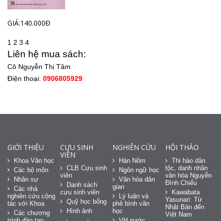
GIÁ:140.000Đ
1
2
3
4
Liên hệ mua sách:
Cô Nguyễn Thị Tâm
Điện thoại:
0906805929
GIỚI THIỆU
CỰU SINH
NGHIÊN CỨU
HỘI THẢO
VIÊN
Khoa Văn học
Hán Nôm
Thi hào dân
CLB Cựu sinh
tộc, danh nhân
Các bộ môn
Ngôn ngữ học
viên
văn hóa Nguyễn
Nhân sự
Văn hóa dân
Đình Chiểu
Danh sách
gian
Các nhà
cựu sinh viên
Kawabata
nghiên cứu cộng
Lý luận và
Yasunari: Từ
Quỹ học bổng
tác với Khoa
phê bình văn
Nhật Bản đến
Hình ảnh
học
Các chương
Việt Nam
trình đào tạo
VH nước