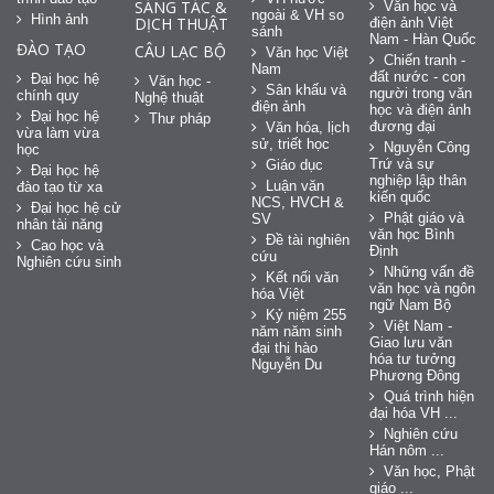
SÁNG TÁC &
Văn học và
ngoài & VH so
Hình ảnh
DỊCH THUẬT
điện ảnh Việt
sánh
Nam - Hàn Quốc
ĐÀO TẠO
CÂU LẠC BỘ
Văn học Việt
Chiến tranh -
Nam
đất nước - con
Đại học hệ
Văn học -
Sân khấu và
người trong văn
chính quy
Nghệ thuật
điện ảnh
học và điện ảnh
Đại học hệ
Thư pháp
đương đại
Văn hóa, lịch
vừa làm vừa
sử, triết học
Nguyễn Công
học
Trứ và sự
Giáo dục
Đại học hệ
nghiệp lập thân
Luận văn
đào tạo từ xa
kiến quốc
NCS, HVCH &
Đại học hệ cử
Phật giáo và
SV
nhân tài năng
văn học Bình
Đề tài nghiên
Cao học và
Định
cứu
Nghiên cứu sinh
Những vấn đề
Kết nối văn
văn học và ngôn
hóa Việt
ngữ Nam Bộ
Kỷ niệm 255
Việt Nam -
năm năm sinh
Giao lưu văn
đại thi hào
hóa tư tưởng
Nguyễn Du
Phương Đông
Quá trình hiện
đại hóa VH ...
Nghiên cứu
Hán nôm ...
Văn học, Phật
giáo ...