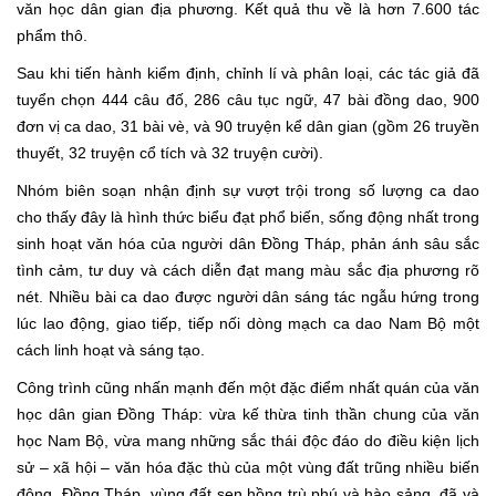
văn học dân gian địa phương. Kết quả thu về là hơn 7.600 tác
phẩm thô.
Sau khi tiến hành kiểm định, chỉnh lí và phân loại, các tác giả đã
tuyển chọn 444 câu đố, 286 câu tục ngữ, 47 bài đồng dao, 900
đơn vị ca dao, 31 bài vè, và 90 truyện kể dân gian (gồm 26 truyền
thuyết, 32 truyện cổ tích và 32 truyện cười).
Nhóm biên soạn nhận định sự vượt trội trong số lượng ca dao
cho thấy đây là hình thức biểu đạt phổ biến, sống động nhất trong
sinh hoạt văn hóa của người dân Đồng Tháp, phản ánh sâu sắc
tình cảm, tư duy và cách diễn đạt mang màu sắc địa phương rõ
nét. Nhiều bài ca dao được người dân sáng tác ngẫu hứng trong
lúc lao động, giao tiếp, tiếp nối dòng mạch ca dao Nam Bộ một
cách linh hoạt và sáng tạo.
Công trình cũng nhấn mạnh đến một đặc điểm nhất quán của văn
học dân gian Đồng Tháp: vừa kế thừa tinh thần chung của văn
học Nam Bộ, vừa mang những sắc thái độc đáo do điều kiện lịch
sử – xã hội – văn hóa đặc thù của một vùng đất trũng nhiều biến
động. Đồng Tháp, vùng đất sen hồng trù phú và hào sảng, đã và