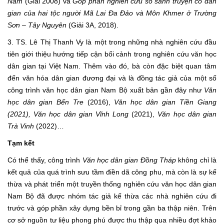
Nam
(Giải 2008) và
Góp phần nghiên cứu so sánh truyện cô dân
gian của hai tộc người Mã Lai Đa Đảo và Môn Khmer ở Trường
Sơn – Tây Nguyên
(Giải 3A, 2018).
3. TS. Lê Thị Thanh Vy là một trong những nhà nghiên cứu đầu
tiên giới thiệu hướng tiếp cận bối cảnh trong nghiên cứu văn học
dân gian tại Việt Nam. Thêm vào đó, bà còn đặc biệt quan tâm
đến văn hóa dân gian đương đại và là đồng tác giả của một số
công trình văn học dân gian Nam Bộ xuất bản gần đây như
Văn
học dân gian Bến Tre
(2016),
Văn học dân gian Tiền Giang
(2021), Văn học dân gian Vĩnh Long
(2021),
Văn học dân gian
Trà Vinh
(2022)…
Tạm kết
Có thể thấy, công trình
Văn học dân gian Đồng Tháp
không chỉ là
kết quả của quá trình sưu tầm điền dã công phu, mà còn là sự kế
thừa và phát triển một truyền thống nghiên cứu văn học dân gian
Nam Bộ đã được nhóm tác giả kế thừa các nhà nghiên cứu đi
trước và góp phần xây dựng bền bỉ trong gần ba thập niên. Trên
cơ sở nguồn tư liệu phong phú được thu thập qua nhiều đợt khảo