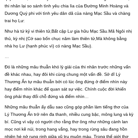
thi nhân lại so sánh tình yêu chia lìa của Đường Minh Hoàng và
Dương Quý phi với tình yêu dân dã của nàng Mạc Sầu và chàng
trai họ Lư:
Như hà tứ kỷ vi thiên tử,Bất cập Lư gia hữu Mạc Sầu.Mã Ngôi nhị
thủ, kỳ nhị (Cớ sao bốn chục năm làm thiên tử,Mà không bằng
nhà họ Lư (hạnh phúc vì) có nàng Mạc Sầu).
…
Đó là những mâu thuẫn khó lý giải của thi nhân trước những vấn
đề khác nhau, hay đôi khi cùng chung một vấn đề. Sở dĩ Lý
Thương Ẩn tự mâu thuẫn bởi có lúc ông đứng ở điểm nhìn này
hay điểm nhìn khác để quan sát sự việc. Chính cuộc đời khiến
ông phải thay đổi chỗ đứng và điểm nhìn…
Những mâu thuẫn ấy dẫu sao cũng góp phần làm tiếng thơ của
Lý Thương Ẩn trở nên đa thanh, nhiều cung bậc, mông lung và kỳ
bí. Cũng vì vậy có người cho rằng thơ ông như những cành lan
mọc nơi kẽ núi, trong hang vắng, hay trong rừng sâu đang hồn
nhiên hé nở rung rinh giữa vũ trụ muôn màu. Trong thế giới thơ