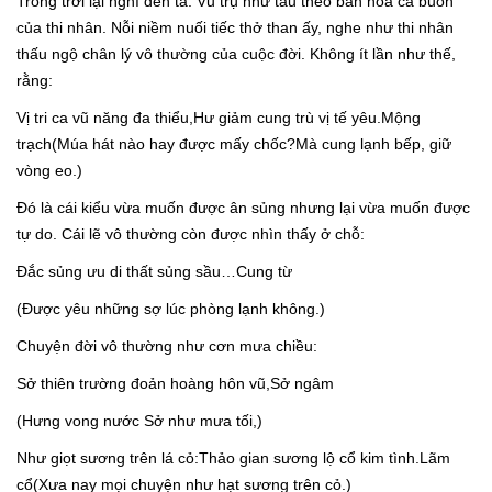
Trông trời lại nghĩ đến ta. Vũ trụ như tấu theo bản hòa ca buồn
của thi nhân. Nỗi niềm nuối tiếc thở than ấy, nghe như thi nhân
thấu ngộ chân lý vô thường của cuộc đời. Không ít lần như thế,
rằng:
Vị tri ca vũ năng đa thiểu,Hư giảm cung trù vị tế yêu.Mộng
trạch(Múa hát nào hay được mấy chốc?Mà cung lạnh bếp, giữ
vòng eo.)
Đó là cái kiểu vừa muốn được ân sủng nhưng lại vừa muốn được
tự do. Cái lẽ vô thường còn được nhìn thấy ở chỗ:
Đắc sủng ưu di thất sủng sầu…Cung từ
(Được yêu những sợ lúc phòng lạnh không.)
Chuyện đời vô thường như cơn mưa chiều:
Sở thiên trường đoản hoàng hôn vũ,Sở ngâm
(Hưng vong nước Sở như mưa tối,)
Như giọt sương trên lá cỏ:Thảo gian sương lộ cổ kim tình.Lãm
cổ(Xưa nay mọi chuyện như hạt sương trên cỏ.)