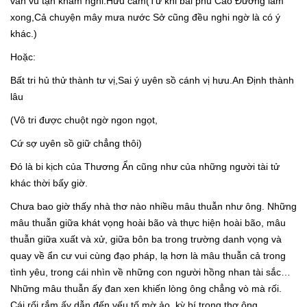
vân vũ tận kham nghi.Hữu cảm(Từ khi bài phú Cao Đường làm
xong,Cả chuyện mây mưa nước Sở cũng đều nghi ngờ là có ý
khác.)
Hoặc:
Bất tri hủ thử thành tư vị,Sai ý uyên sồ cánh vị hưu.An Định thành
lâu
(Vô tri được chuột ngờ ngon ngọt,
Cứ sợ uyên sồ giữ chẳng thôi)
Đó là bi kịch của Thương Ẩn cũng như của những người tài tử
khác thời bấy giờ.
Chưa bao giờ thấy nhà thơ nào nhiều mâu thuẫn như ông. Những
mâu thuẫn giữa khát vọng hoài bão và thực hiện hoài bão, mâu
thuẫn giữa xuất và xử, giữa bôn ba trong trường danh vọng và
quay về ẩn cư vui cùng đạo pháp, lạ hơn là mâu thuẫn cả trong
tình yêu, trong cái nhìn về những con người hồng nhan tài sắc…
Những mâu thuẫn ấy đan xen khiến lòng ông chẳng vò mà rối.
Cái rối rắm ấy dẫn đến yếu tố mờ ảo, kỳ bí trong thơ ông.