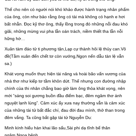
Thế cho nên có người nói khó khảo được hành trạng nhân phẩm
của ông, còn như bảo rằng ông có tài mà không có hạnh e hơi
bất nhẫn. Đọc kỹ thơ ông, thấy lồng trong đó những nỗi đau khó
giãi, những mừng vui pha lẫn oán trách, niềm thiết tha lẫn nỗi
hững hờ…
Xuân tàm đáo tử ti phương tận,Lạp cự thành hôi lệ thủy can.Vô
đề(Tằm xuân đến chết tơ còn vướng,Ngọn nến dẫu tàn lệ vẫn
sa.)
Khát vọng muốn thực hiện tài năng và hoài bão vấn vương của
nhà thơ như kiếp tơ tằm khôn dứt. Thế nhưng con đường nhập
chính của thi nhân chẳng bao giờ làm ông thỏa khát vọng, nên
mới “sáng soi gương buồn đầu điểm bạc, đêm ngâm thơ ánh
nguyệt lạnh lùng”. Cảm xúc ấy xưa nay thường vẫn là cảm xúc
của những tài tử bất đắc chí, đau đời đau mình, thở than trong
đêm vắng. Ta cũng bắt gặp tài tử Nguyễn Du:
Minh kính hiểu hàn khai lão sấu,Sài phi dạ tĩnh bế thân
ngâm.Ngọa bệnh