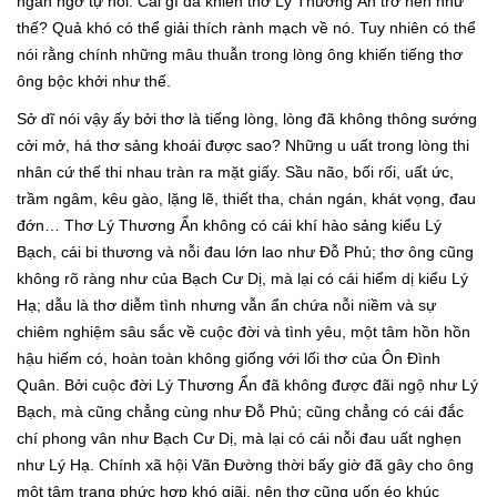
ngẩn ngơ tự hỏi. Cái gì đã khiến thơ Lý Thương Ẩn trở nên như
thế? Quả khó có thể giải thích rành mạch về nó. Tuy nhiên có thể
nói rằng chính những mâu thuẫn trong lòng ông khiến tiếng thơ
ông bộc khởi như thế.
Sở dĩ nói vậy ấy bởi thơ là tiếng lòng, lòng đã không thông sướng
cởi mở, há thơ sảng khoái được sao? Những u uất trong lòng thi
nhân cứ thế thi nhau tràn ra mặt giấy. Sầu não, bối rối, uất ức,
trầm ngâm, kêu gào, lặng lẽ, thiết tha, chán ngán, khát vọng, đau
đớn… Thơ Lý Thương Ẩn không có cái khí hào sảng kiểu Lý
Bạch, cái bi thương và nỗi đau lớn lao như Đỗ Phủ; thơ ông cũng
không rõ ràng như của Bạch Cư Dị, mà lại có cái hiểm dị kiểu Lý
Hạ; dẫu là thơ diễm tình nhưng vẫn ẩn chứa nỗi niềm và sự
chiêm nghiệm sâu sắc về cuộc đời và tình yêu, một tâm hồn hồn
hậu hiếm có, hoàn toàn không giống với lối thơ của Ôn Đình
Quân. Bởi cuộc đời Lý Thương Ẩn đã không được đãi ngộ như Lý
Bạch, mà cũng chẳng cùng như Đỗ Phủ; cũng chẳng có cái đắc
chí phong vân như Bạch Cư Dị, mà lại có cái nỗi đau uất nghẹn
như Lý Hạ. Chính xã hội Vãn Đường thời bấy giờ đã gây cho ông
một tâm trạng phức hợp khó giãi, nên thơ cũng uốn éo khúc