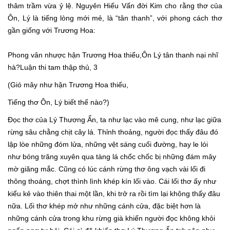
thâm trầm vừa ỷ lệ. Nguyên Hiếu Vấn đời Kim cho rằng thơ của
Ôn, Lý là tiếng lòng mới mẻ, là “tân thanh”, với phong cách thơ
gần giống với Trương Hoa:
Phong vân nhược hận Trương Hoa thiểu,Ôn Lý tân thanh nại nhĩ
hà?Luận thi tam thập thủ, 3
(Gió mây như hận Trương Hoa thiếu,
Tiếng thơ Ôn, Lý biết thế nào?)
Đọc thơ của Lý Thương Ẩn, ta như lạc vào mê cung, như lạc giữa
rừng sâu chằng chịt cây lá. Thỉnh thoảng, người đọc thấy đâu đó
lập lòe những đóm lửa, những vệt sáng cuối đường, hay le lói
như bóng trăng xuyên qua tàng lá chốc chốc bị những đám mây
mờ giăng mắc. Cũng có lúc cánh rừng thơ ông vạch vài lối đi
thông thoáng, chợt thình lình khép kín lối vào. Cái lối thơ ấy như
kiểu kẻ vào thiên thai một lần, khi trở ra rồi tìm lại không thấy đâu
nữa. Lối thơ khép mở như những cánh cửa, đặc biệt hơn là
những cánh cửa trong khu rừng già khiến người đọc không khỏi