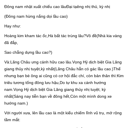
Đông nam nhật xuất chiếu cao lâuĐại tạêng nhị thủ, kỳ nhị
(Đông nam hừng nắng dọi lầu cao)
Hay như:
Hoàng kim kham tác ốc,Hà bất tác trùng lâu?Vô đề(Nhà kia vàng
đã đắp,
Sao chẳng dựng lầu cao?)
Và:Lãng Châu ưng cánh hữu cao lâu.Vọng Hỷ dịch biệt Gia Lăng
giang thủy nhị tuyệt,kỳ nhất(Lãng Châu hẳn có gác lầu cao.)Thế
nhưng bạn bè ông ai cũng có cơ hội đắc chí, còn bản thân thì:Kim
triêu tương tống đông lưu hậu,Do tự khu xa cánh hướng
nam.Vọng Hỷ dịch biệt Gia Lăng giang thủy nhị tuyệt, kỳ
nhất(Sáng nay tiễn bạn về đông hết,Còn một mình dong xe
hướng nam.)
Với người xưa, lên lầu cao là một kiểu chiếm lĩnh vũ trụ, mở rộng
tầm mắt: