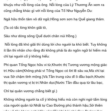
khuỷu như nỗi lòng của ông. Nỗi lòng của Lý Thương Ẩn xem ra
cũng chẳng khác gì với nỗi lòng của Tố Như Nguyễn Du:
Ngã hữu thốn tâm vô dữ ngữ,Hồng sơn sơn hạ Quế giang thâm.
(Ta có tấc lòng khôn giãi tỏ,
Sâu như dòng sông Quế dưới chân núi Hồng.)
Nỗi lòng đã khó giãi thì dùng lời cho người ta khó biết. Tuy không
ít lần thi nhân cho rằng đó không phải là do ngôn ngữ bí hiểm mà
chỉ tại người cố ý không hiểu:
Phi quan Tống Ngọc hữu vi từ,Khước thị Tương vương mộng giác
trì.Hữu cảm(Không phải vì Tống Ngọc có lời lẽ sâu xa,Mà chỉ tại
vua Sở chậm tỉnh mộng.)Và:Tần trung cửu dĩ ô đầu bạch,Khước
thị quân vương vị bị tri.Nhân dục(Nước Tần đầu quạ từ lâu bạc,
Chỉ tại quân vương chẳng biết gì.)
Không những người ta cố ý không hiểu mà còn nghi ngờ tấm lòng
của người quân tử:Nhất tự Cao Đường phú thành hậu,Sở thiên