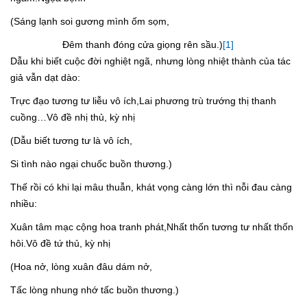
(Sáng lạnh soi gương mình ốm sọm,
Đêm thanh đóng cửa giọng rên sầu.)
[1]
Dẫu khi biết cuộc đời nghiệt ngã, nhưng lòng nhiệt thành của tác
giả vẫn dạt dào:
Trực đạo tương tư liễu vô ích,Lai phương trù trướng thị thanh
cuồng…Vô đề nhị thủ, kỳ nhị
(Dẫu biết tương tư là vô ích,
Si tình nào ngại chuốc buồn thương.)
Thế rồi có khi lại mâu thuẫn, khát vọng càng lớn thì nỗi đau càng
nhiều:
Xuân tâm mạc cộng hoa tranh phát,Nhất thốn tương tư nhất thốn
hôi.Vô đề tứ thủ, kỳ nhị
(Hoa nở, lòng xuân đâu dám nở,
Tấc lòng nhung nhớ tấc buồn thương.)