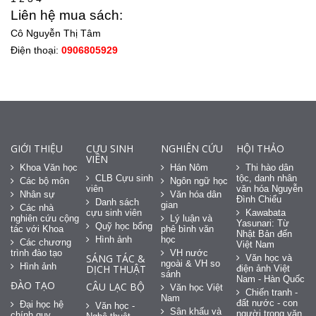
Liên hệ mua sách:
Cô Nguyễn Thị Tâm
Điện thoại:
0906805929
GIỚI THIỆU
CỰU SINH
NGHIÊN CỨU
HỘI THẢO
VIÊN
Khoa Văn học
Hán Nôm
Thi hào dân
CLB Cựu sinh
tộc, danh nhân
Các bộ môn
Ngôn ngữ học
viên
văn hóa Nguyễn
Nhân sự
Văn hóa dân
Đình Chiểu
Danh sách
gian
Các nhà
cựu sinh viên
Kawabata
nghiên cứu cộng
Lý luận và
Yasunari: Từ
Quỹ học bổng
tác với Khoa
phê bình văn
Nhật Bản đến
Hình ảnh
học
Các chương
Việt Nam
trình đào tạo
VH nước
SÁNG TÁC &
Văn học và
ngoài & VH so
Hình ảnh
DỊCH THUẬT
điện ảnh Việt
sánh
Nam - Hàn Quốc
ĐÀO TẠO
CÂU LẠC BỘ
Văn học Việt
Chiến tranh -
Nam
đất nước - con
Đại học hệ
Văn học -
Sân khấu và
người trong văn
chính quy