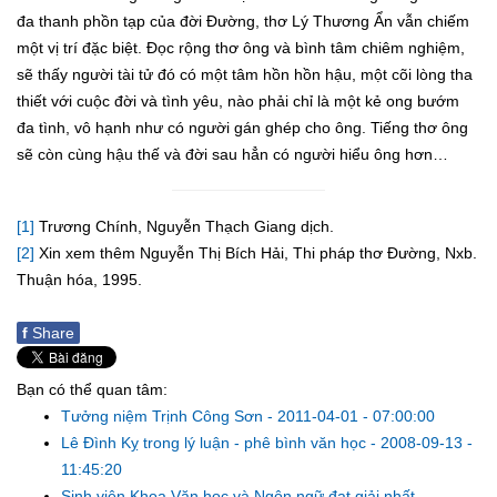
đa thanh phồn tạp của đời Đường, thơ Lý Thương Ẩn vẫn chiếm
một vị trí đặc biệt. Đọc rộng thơ ông và bình tâm chiêm nghiệm,
sẽ thấy người tài tử đó có một tâm hồn hồn hậu, một cõi lòng tha
thiết với cuộc đời và tình yêu, nào phải chỉ là một kẻ ong bướm
đa tình, vô hạnh như có người gán ghép cho ông. Tiếng thơ ông
sẽ còn cùng hậu thế và đời sau hẳn có người hiểu ông hơn…
[1]
Trương Chính, Nguyễn Thạch Giang dịch.
[2]
Xin xem thêm Nguyễn Thị Bích Hải, Thi pháp thơ Đường, Nxb.
Thuận hóa, 1995.
f
Share
Bạn có thể quan tâm:
Tưởng niệm Trịnh Công Sơn
-
2011-04-01 - 07:00:00
Lê Đình Kỵ trong lý luận - phê bình văn học
-
2008-09-13 -
11:45:20
Sinh viên Khoa Văn học và Ngôn ngữ đạt giải nhất ...
-