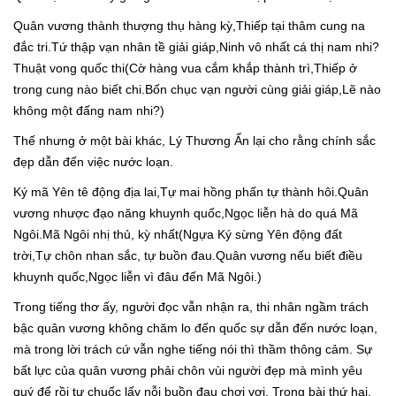
Quân vương thành thượng thụ hàng kỳ,Thiếp tại thâm cung na
đắc tri.Tứ thập vạn nhân tề giải giáp,Ninh vô nhất cá thị nam nhi?
Thuật vong quốc thi(Cờ hàng vua cắm khắp thành trì,Thiếp ở
trong cung nào biết chi.Bốn chục vạn người cùng giải giáp,Lẽ nào
không một đấng nam nhi?)
Thế nhưng ở một bài khác, Lý Thương Ẩn lại cho rằng chính sắc
đẹp dẫn đến việc nước loạn.
Ký mã Yên tê động địa lai,Tự mai hồng phấn tự thành hôi.Quân
vương nhược đạo năng khuynh quốc,Ngọc liễn hà do quá Mã
Ngôi.Mã Ngôi nhị thủ, kỳ nhất(Ngựa Ký sừng Yên động đất
trời,Tự chôn nhan sắc, tự buồn đau.Quân vương nếu biết điều
khuynh quốc,Ngọc liễn vì đâu đến Mã Ngôi.)
Trong tiếng thơ ấy, người đọc vẫn nhận ra, thi nhân ngầm trách
bậc quân vương không chăm lo đến quốc sự dẫn đến nước loạn,
mà trong lời trách cứ vẫn nghe tiếng nói thì thầm thông cảm. Sự
bất lực của quân vương phải chôn vùi người đẹp mà mình yêu
quý để rồi tự chuốc lấy nỗi buồn đau chơi vơi. Trong bài thứ hai,