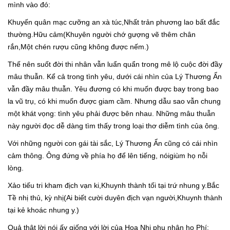
mình vào đó:
Khuyến quân mạc cưỡng an xà túc,Nhất trản phương lao bất đắc
thường.Hữu cảm(Khuyên người chớ gượng vẽ thêm chân
rắn,Một chén rượu cũng không được nếm.)
Thế nên suốt đời thi nhân vẫn luẩn quẩn trong mê lộ cuộc đời đầy
mâu thuẫn. Kể cả trong tình yêu, dưới cái nhìn của Lý Thương Ẩn
vẫn đầy mâu thuẫn. Yêu đương có khi muốn được bay trong bao
la vũ trụ, có khi muốn được giam cầm. Nhưng dẫu sao vẫn chung
một khát vọng: tình yêu phải được bên nhau. Những mâu thuẫn
này người đọc dễ dàng tìm thấy trong loại thơ diễm tình của ông.
Với những người con gái tài sắc, Lý Thương Ẩn cũng có cái nhìn
cảm thông. Ông đứng về phía họ để lên tiếng, nóigiùm họ nỗi
lòng.
Xảo tiếu tri kham địch vạn ki,Khuynh thành tối tại trứ nhung y.Bắc
Tề nhị thủ, kỳ nhị(Ai biết cười duyên địch vạn người,Khuynh thành
tại kẻ khoác nhung y.)
Quả thật lời nói ấy giống với lời của Hoa Nhị phu nhân họ Phí: