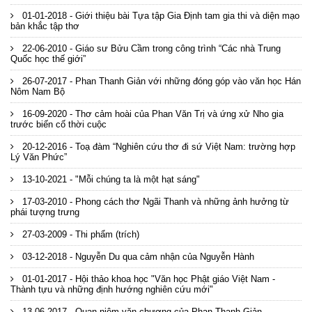
01-01-2018 - Giới thiệu bài Tựa tập Gia Định tam gia thi và diện mạo
bản khắc tập thơ
22-06-2010 - Giáo sư Bửu Cầm trong công trình “Các nhà Trung
Quốc học thế giới”
26-07-2017 - Phan Thanh Giản với những đóng góp vào văn học Hán
Nôm Nam Bộ
16-09-2020 - Thơ cảm hoài của Phan Văn Trị và ứng xử Nho gia
trước biến cố thời cuộc
20-12-2016 - Toạ đàm “Nghiên cứu thơ đi sứ Việt Nam: trường hợp
Lý Văn Phức”
13-10-2021 - "Mỗi chúng ta là một hạt sáng"
17-03-2010 - Phong cách thơ Ngãi Thanh và những ảnh hưởng từ
phái tượng trưng
27-03-2009 - Thi phẩm (trích)
03-12-2018 - Nguyễn Du qua cảm nhận của Nguyễn Hành
01-01-2017 - Hội thảo khoa học "Văn học Phật giáo Việt Nam -
Thành tựu và những định hướng nghiên cứu mới"
13-06-2017 - Quan niệm văn chương của Phan Thanh Giản