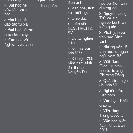
Nghệ thuật
điện ảnh
học và điện ảnh
Đại học hệ
Thư pháp
đương đại
Văn hóa, lịch
vừa làm vừa
sử, triết học
Nguyễn Công
học
Trứ và sự
Giáo dục
Đại học hệ
nghiệp lập thân
Luận văn
đào tạo từ xa
kiến quốc
NCS, HVCH &
Đại học hệ cử
Phật giáo và
SV
nhân tài năng
văn học Bình
Đề tài nghiên
Cao học và
Định
cứu
Nghiên cứu sinh
Những vấn đề
Kết nối văn
văn học và ngôn
hóa Việt
ngữ Nam Bộ
Kỷ niệm 255
Việt Nam -
năm năm sinh
Giao lưu văn
đại thi hào
hóa tư tưởng
Nguyễn Du
Phương Đông
Quá trình hiện
đại hóa VH ...
Nghiên cứu
Hán nôm ...
Văn học, Phật
giáo ...
Việt Nam -
Trung Quốc ...
Văn học Việt
Nam-Nhật Bản
2011