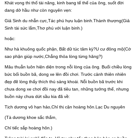
Khát vọng thi thố tài năng, kinh bang tế thế của ông, suốt đời
dang dở hầu như còn nguyên vẹn:
Giả Sinh du nhẫn cực,Tác phú hựu luận binh.Thành thượng(Giả
Sinh tài sức lắm,Thơ phú với luận binh.)
hoặc:
Như hà khuông quốc phận, Bất dữ túc tâm kỳ?U cư đông mộ(Cớ
sao phận giúp nước,Chẳng thỏa lòng từng hăng?)
Mâu thuẫn luôn hiện diện trong nỗi lòng của ông. Buổi chiều lòng
bức bối buồn bã, dong xe lên đồi chơi. Trước cảnh thiên nhiên
đẹp đẽ lòng thấy thích thú sảng khoái. Nỗi buồn bã trước khi
chưa dong xe chơi đồi nay đã tiêu tan, những tưởng thế, nhưng
buồn này chưa dứt sầu kia đã về:
Tịch dương vô hạn hảo,Chỉ thị cận hoàng hôn.Lạc Du nguyên
(Tà dương khoe sắc thắm,
Chỉ tiếc sắp hoàng hôn.)