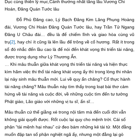
Dục cùng thiên lý mục,Cánh thướng nhất tằng lâu.Vương Chi
Hoán, Đăng Quán Tước lâu
Đỗ Phủ Đăng cao, Lý Bạch Đăng Kim Lăng Phụng Hoàng
đài, Vương Chi Hoán Đăng Quán Tước lâu, hay Trần Tử Ngang
Đăng U Châu đài… đều là để chiếm lĩnh và giao hòa cùng vũ
trụ
[2]
, hay chí ít cũng là lên lầu để trông về cố hương. Rất ít trong
số đó nhắc đến lầu cao là để nói đến khát vọng thi triển tài năng,
được trọng dụng như Lý Thương Ẩn.
… Khi mâu thuẫn giữa khát vọng thi triển tài năng và hiện thực
kìm hãm việc thi thố tài năng khát vọng ấy thì trong lòng thi nhân
lại nảy sinh mâu thuẫn mới. Lui về quy ẩn chăng? Cố thực hành
tài năng chăng? Mâu thuẫn này tìm thấy trong loạt bài thơ cảm
hứng về tài năng và cuộc đời, về những cuộc tìm đến tư tưởng
Phật giáo, Lão giáo với những vị tu sĩ, ẩn sĩ…
Mâu thuẫn cứ thế giằng xé trong nội tâm mà đến cuối đời vẫn
không giải quyết được. Rốt cuộc lại quy cho mệnh trời. Cái số
phận “tài mệnh hại nhau” cứ đeo bám những kẻ tài tử. Một đằng
muốn đập tan số phận nghiệt ngã ấy, nhưng một đằng lại gò