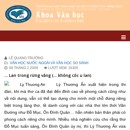
LÊ QUANG TRƯỜNG
VĂN HỌC NƯỚC NGOÀI VÀ VĂN HỌC SO SÁNH
09 THÁNG 2 2009
LƯỢT XEM: 16305
… Lan trong rừng vắng (... không cốc u lan)
Lý Thương Ẩn xuất hiện trong thi
đàn, khi mà thơ ca đã đạt đến đỉnh cao về phong cách cũng như
về nội dung, vẫn có thể tạo dựng cho mình một chỗ đứng riêng
biệt trong làng thơ, tề danh cùng với các nhà thơ lớn thời Vãn
Đường như Đỗ Mục, Ôn Đình Quân… hẳn nhiên bản thân phải có
phong cách riêng cho mình. Nhiều nhà nghiên cứu cho rằng thơ
Đỗ Mục tuấn sảng, Ôn Đình Quân ủy mị, thì Lý Thương Ẩn vừa