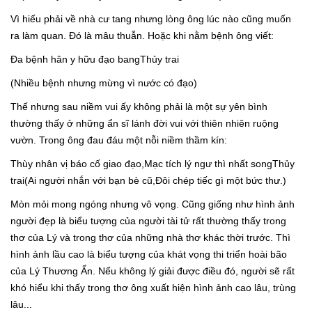
Vì hiếu phải về nhà cư tang nhưng lòng ông lúc nào cũng muốn
ra làm quan. Đó là mâu thuẫn. Hoặc khi nằm bệnh ông viết:
Đa bệnh hân y hữu đạo bangThủy trai
(Nhiều bệnh nhưng mừng vì nước có đạo)
Thế nhưng sau niềm vui ấy không phải là một sự yên bình
thường thấy ở những ẩn sĩ lánh đời vui với thiên nhiên ruộng
vườn. Trong ông đau đáu một nỗi niềm thầm kín:
Thùy nhân vị báo cố giao đạo,Mạc tích lý ngư thì nhất songThủy
trai(Ai người nhắn với bạn bè cũ,Đôi chép tiếc gì một bức thư.)
Mòn mỏi mong ngóng nhưng vô vọng. Cũng giống như hình ảnh
người đẹp là biểu tượng của người tài tử rất thường thấy trong
thơ của Lý và trong thơ của những nhà thơ khác thời trước. Thì
hình ảnh lầu cao là biểu tượng của khát vọng thi triển hoài bão
của Lý Thương Ẩn. Nếu không lý giải được điều đó, người sẽ rất
khó hiểu khi thấy trong thơ ông xuất hiện hình ảnh cao lâu, trùng
lâu...