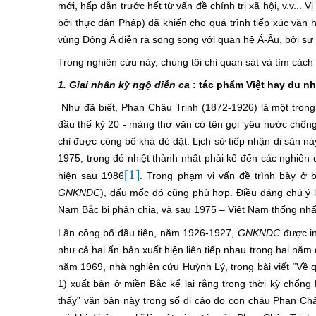
mới, hấp dẫn trước hết từ vấn đề chính trị xã hội, v.v... 
bởi thực dân Pháp) đã khiến cho quá trình tiếp xúc văn
vùng Đông Á diễn ra song song với quan hệ Á-Âu, bởi sự ươ
Trong nghiên cứu này, chúng tôi chỉ quan sát và tìm cách lý
1. Giai nhân kỳ ngộ diễn ca
: tác phẩm Việt hay du nh
Như đã biết, Phan Châu Trinh (1872-1926) là một trong 
đầu thế kỷ 20 - mảng thơ văn có tên gọi ‘yêu nước chống 
chỉ được công bố khá dè dặt. Lịch sử tiếp nhận di sản n
1975; trong đó nhiệt thành nhất phải kể đến các nghiên c
[1]
hiện sau 1986
. Trong phạm vi vấn đề trình bày ở ba
GNKNDC
), dấu mốc đó cũng phù hợp. Điều đáng chú ý 
Nam Bắc bị phân chia, và sau 1975 – Việt Nam thống nhất
Lần công bố đầu tiên, năm 1926-1927,
GNKNDC
được in
như cả hai ấn bản xuất hiện liên tiếp nhau trong hai năm
năm 1969, nhà nghiên cứu Huỳnh Lý, trong bài viết “Về 
1) xuất bản ở miền Bắc
kể lại rằng trong thời kỳ ch
thấy” văn bản này trong số di cảo do con cháu Phan Châu 