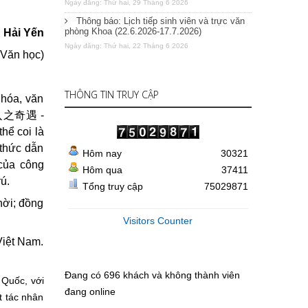
Ngày đăng: Thứ hai, 29 Tháng 6 2026
Thông báo: Lịch tiếp sinh viên và trực văn
phòng Khoa (22.6.2026-17.7.2026)
 Hải Yến
Ngày đăng: Thứ hai, 22 Tháng 6 2026
 Văn học)
THÔNG TIN TRUY CẬP
 hóa, văn
人
之奇遇
-
thể coi là
 thức dẫn
Hôm nay
30321
 của công
Hôm qua
37411
ú.
Tổng truy cập
75029871
hời; đồng
Visitors Counter
 Việt Nam.
Đang có 696 khách và không thành viên
Quốc, với
đang online
̣t tác nhân