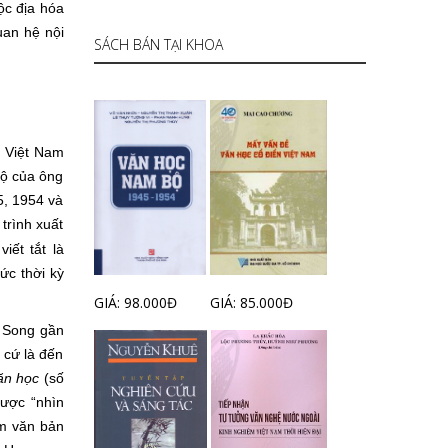
ộc địa hóa
an hệ nội
SÁCH BÁN TẠI KHOA
c Việt Nam
sộ của ông
45, 1954 và
trình xuất
ết tắt là
́c thời kỳ
GIÁ: 98.000Đ
GIÁ: 85.000Đ
 Song gần
ứ là đến
ăn học
(số
ược “nhìn
́m văn bản