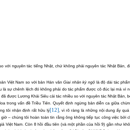
o với nguyên tác tiếng Nhật, chứ không phải nguyên tác Nhật Bản, đ
n bản Việt Nam so với bản Hán văn
Giai nhân kỳ ngộ
là độ dài tác phẩ
 là sự chênh lệch đó không phải do tác phẩm được cô đúc lại mà vì n
a đã được Lương Khải Siêu cải tác nhiều so với nguyên tác Nhật Bản, b
oa trong vấn đề Triều Tiên. Quyết định ngừng bản diễn ca giữa chừ
[12]
g tôi nhận định rất hữu lý
, vì rõ ràng là những nội dung ấy quá 
 giờ – chúng tôi hoàn toàn tin rằng ông không tiếp tục công việc bởi ch
giả Việt Nam. Còn 8 hồi đầu tiên (và một phần của hồi 9) gần như kh