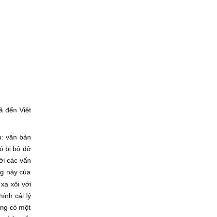
ã đến Việt
m: văn bản
ó bị bỏ dở
ởi các vấn
ng này của
xa xôi với
ính cái lý
ông có một