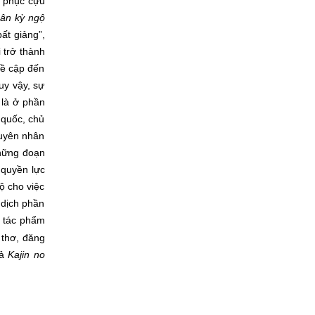
i phục cựu
hân kỳ ngộ
ất giảng”,
 trở thành
đề cập đến
uy vậy, sự
 là ở phần
quốc, chủ
 nguyên nhân
những đoạn
 quyền lực
hộ cho việc
 dịch phần
t tác phẩm
 thơ, đăng
iả
Kajin no