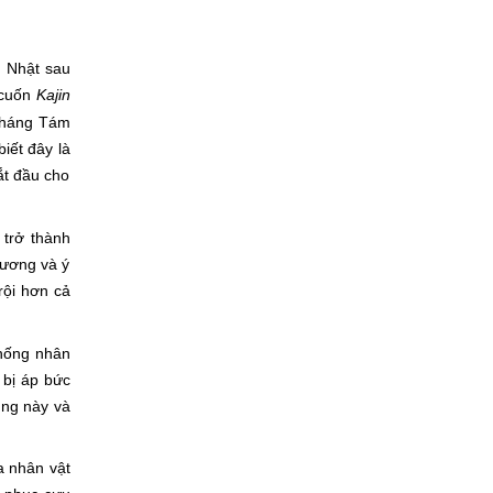
ng Nhật sau
 cuốn
Kajin
 tháng Tám
́t đây là
bắt đầu cho
 trở thành
hương và ý
rội hơn cả
thống nhân
bị áp bức
ung này và
ủa nhân vật