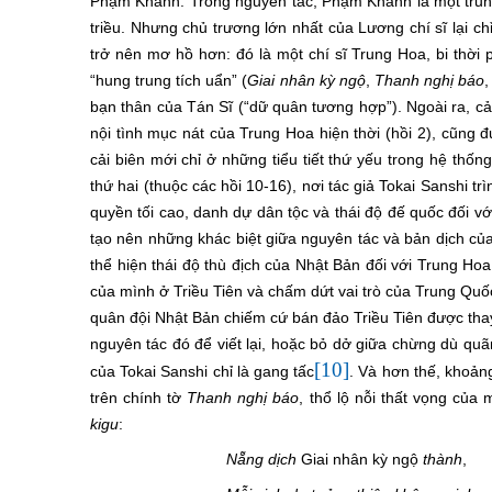
Phạm Khanh. Trong nguyên tác, Phạm Khanh là một trung
triều. Nhưng chủ trương lớn nhất của Lương chí sĩ lại ch
trở nên mơ hồ hơn: đó là một chí sĩ Trung Hoa, bi thời ph
“hung trung tích uẩn” (
Giai nhân kỳ ngộ
,
Thanh nghị báo
,
bạn thân của Tán Sĩ (“dữ quân tương hợp”). Ngoài ra, c
nội tình mục nát của Trung Hoa hiện thời (hồi 2), cũng 
cải biên mới chỉ ở những tiểu tiết thứ yếu trong hệ thố
thứ hai (thuộc các hồi 10-16), nơi tác giả Tokai Sanshi tr
quyền tối cao, danh dự dân tộc và thái độ đế quốc đối 
tạo nên những khác biệt giữa nguyên tác và bản dịch cu
thể hiện thái độ thù địch của Nhật Bản đối với Trung H
của mình ở Triều Tiên và chấm dứt vai trò của Trung Q
quân đội Nhật Bản chiếm cứ bán đảo Triều Tiên được tha
nguyên tác đó để viết lại, hoặc bỏ dở giữa chừng dù quã
[10]
của Tokai Sanshi chỉ là gang tấc
. Và hơn thế, khoả
trên chính tờ
Thanh nghị báo
, thổ lộ nỗi thất vọng củ
kigu
:
Nẵng dịch
Giai nhân kỳ ngộ
thành
,