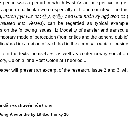
 period was a period in which East Asian perspective in ge
d Japan in particular were especially rich and complex. The thr
),
Jiaren jiyu
(China:
佳人
奇遇
)
,
and
Giai nhân kỳ ngộ diễn ca
slated into Verses
)
,
can be regarded as typical example
 the following issues: 1) Modality of transfer and transcultu
orary mode of perception (from critics and the general public)
tion
/
next incarnation
of each text in the country in which it reside
om the texts themselves, as well as contemporary social and
ory, Colonial and Post-Colonial Theories …
paper will present an excerpt of the research, issue 2 and 3, wi
n dẫn và chuyển hóa trong
ng Á cuối thế kỷ 19 đầu thế kỷ 20