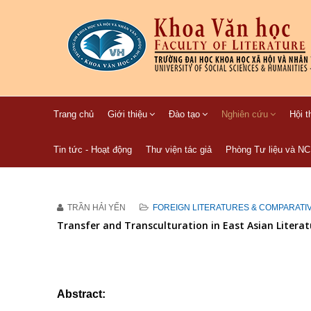
Trang chủ
Giới thiệu
Đào tạo
Nghiên cứu
Hội t
Tin tức - Hoạt động
Thư viện tác giả
Phòng Tư liệu và N
TRẦN HẢI YẾN
FOREIGN LITERATURES & COMPARATI
Transfer and Transculturation in East Asian Literat
Abstract: