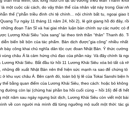
 thần nhà Minh, dốc lòng nuôi chí lật đổ vương triều Mãn Thanh khô
ỉ là một cuộc cải cách, do vậy thân thế của nhân vật này trong
Giai n
ẫn thế (“phẫn triều đình chi tệ chính... nội chính bất tu, ngoại giao b
 Quang Tự ngày 11 tháng 11 năm 24, hồi 2), lê gót giang hồ đó đây, rồi
ả những đoạn Tán Sĩ và hai giai nhân luận bàn chính sự các nước có 
được Lương Khải Siêu “sửa sang” lại theo tinh thần “thân” Thanh đó. T
ng diễn biến bề bộn của tác phẩm. Bản dịch được”gia công” nhiều nhất
ình bày công khai chủ nghĩa dân tộc cực đoan Nhật Bản. Ý thức cường 
với vùng châu Á là cảm hứng chủ đạo của phần này. Và đây chính là
̉a Lương Khải Siêu. Bắt đầu từ hồi 11 Lương Khải Siêu xóa bỏ tất cả 
oa, những đề xuất Nhật Bản nên thể hiện sức mạnh ra sao để chứng tỏ
uốc ở khu vực châu Á. Bên cạnh đó, toàn bộ lý lẽ của Tokai Sanshi biện 
y thế bằng quan điểm của Lương Khải Siêu, theo cách: hoặc bỏ không
ng đường còn lại (chừng hai phần ba hồi cuối cùng – hồi 16) để đi hế
ng một năm sau ngày ngưng bút dịch, Lương Khải Siêu còn viết một bài
a mình về con người mà mình đã từng ngưỡng mộ suốt một thời: tác g