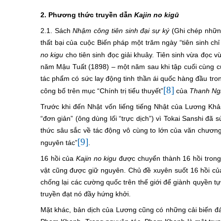
2. Phương thức truyền dẫn
Kajin no kigū
2.1. Sách
Nhậm công tiên sinh đại sự ký
(Ghi chép nhữn
thất bại của cuộc Biến pháp một trăm ngày “tiên sinh chỉ 
no kigu
cho tiên sinh đọc giải khuây. Tiên sinh vừa đọc v
năm Mậu Tuất (1898) – một năm sau khi tập cuối cùng của
tác phẩm có sức lay động tinh thần ái quốc hàng đầu
[8]
công bố trên mục “Chính trị tiểu thuyết”
của
Thanh Ng
Trước khi đến Nhật vốn liếng tiếng Nhật của Lương Khả
“đơn giản” (ông dùng lối “trực dịch”) vì Tokai Sanshi đã
thức sâu sắc về tác động vô cùng to lớn của văn chương 
[9]
nguyên tác”
.
16 hồi của
Kajin no kigu
được chuyển thành 16 hồi trong 
vật cũng được giữ nguyên. Chủ đề xuyên suốt 16 hồi củ
chống lại các cường quốc trên thế giới để giành quyền t
truyền đạt nó đầy hứng khởi.
Mặt khác, bản dịch của Lương cũng có những cải biế