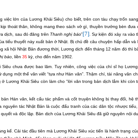
g việc lớn của Lương Khải Siêu) cho biết, trên con tàu chạy trốn sa
kịp thoát thân, không mang theo sách vở gì, thuyền trưởng bèn đưa
[7]
ừa dịch, sau đó đăng trên
Thanh nghị báo
”
. Sự kiện đó xảy ra vào
 tiểu thuyết này xuất bản ở Nhật. Bị chủ đề câu chuyện hấp dẫn và biê
 trong xã hội Nhật Bản đương thời, Lương dịch đến tháng 12 năm đó thì 
hị báo
, liền
35
kỳ, cho đến năm 1902.
i Siêu chưa được bao lăm. Tuy nhiên, công việc của chí sĩ họ Lương
 sử dụng một thể văn viết “tựa như Hán văn”. Thậm chí, tài năng văn c
ở Lương Khải Siêu còn làm cho “lời văn trong bản dịch lắm khi còn t
bản Hán văn, kết cấu tác phẩm và cốt truyện không bị thay đổi, hệ 
a nguyên tác Nhật Bản
là
cuộc đấu tranh của các dân tộc nhược tiểu, 
ự quyết và độc lập. Bản dịch của Lương Khải Siêu đã giữ nguyên nội d
n đáng kể. Cải tác đầu tiên mà Lương Khải Siêu xúc tiến là hành trạng c