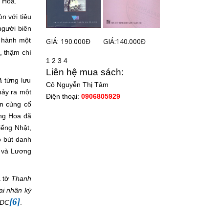
g Hoa.
òn với tiêu
gười biên
t hành một
GIÁ: 190.000Đ
GIÁ:140.000Đ
h
, thậm chí
1
2
3
4
Liên hệ mua sách:
ã từng lưu
Cô Nguyễn Thị Tâm
nảy ra một
Điện thoại:
0906805929
n củng cố
ng Hoa đã
iếng Nhật,
 bút danh
, và Lương
à tờ
Thanh
ai nhân kỳ
[6]
DC
.