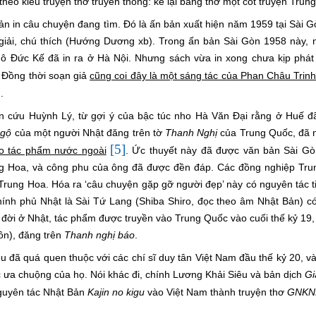
o kiểu truyện thơ truyền thống: kể lại bằng thơ một cốt truyện Trun
ản in câu chuyện đang tìm. Đó là ấn bản xuất hiện năm 1959
tại Sài G
iải, chú thích (Hướng Dương xb). Trong ấn bản Sài Gòn 1958 này, n
gô Đức Kế đã in ra ở Hà Nội. Nhưng sách vừa in xong chưa kịp phá
 Đồng thời soạn giả
cũng coi đây là một sáng tác của Phan Châu Trin
]
.
hiên cứu Huỳnh Lý, từ gợi ý của bậc túc nho Hà Văn Đại rằng ở Huế đ
ngộ
của một người Nhật đăng trên tờ
Thanh Nghị
của Trung Quốc, đã 
[5]
o tác phẩm nước ngoài
. Ức thuyết này đã được văn bản Sài Gò
g Hoa, và công phu của ông đã được đền đáp. Các đồng nghiệp Tru
Trung Hoa. Hóa ra ‘câu chuyện gặp gỡ người đẹp’ này có nguyên tác t
nh phủ Nhật là Sài Tứ Lang (Shiba Shiro, đọc theo âm Nhật Bản) có
 ra đời ở Nhật, tác phẩm được truyền vào Trung Quốc vào cuối thế kỷ 19
ôn), đăng trên
Thanh nghị báo
.
u đã quá quen thuộc với các chí sĩ duy tân Việt Nam đầu thế kỷ 20, v
 ưa chuộng của họ. Nói khác đi, chính Lương Khải Siêu và bản dịch
Gi
nguyên tác Nhật Bản
Kajin no kigu
vào Việt Nam thành truyện thơ
GNKN