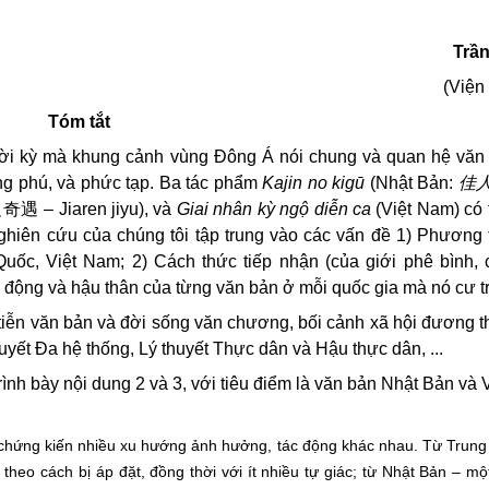
Trần
(Viện
Tóm tắt
 thời kỳ mà khung cảnh vùng Đông Á nói chung và quan hệ văn
ng phú, và phức tạp. Ba tác phẩm
Kajin no kigū
(Nhật Bản:
佳
人
奇遇
–
Jiaren jiyu
), và
Giai nhân kỳ ngộ diễn ca
(Việt Nam) có 
 Nghiên cứu của chúng tôi tập trung vào các vấn đề 1) Phương
uốc, Việt Nam; 2) Cách thức tiếp nhận (của giới phê bình,
ác động và hậu thân của từng văn bản ở mỗi quốc gia mà nó cư tr
c tiễn văn bản và đời sống văn chương, bối cảnh xã hội đương t
uyết Đa hệ thống, Lý thuyết Thực dân và Hậu thực dân, ...
trình bày nội dung 2 và 3, với tiêu điểm là văn bản Nhật Bản và
chứng kiến nhiều xu hướng ảnh hưởng, tác động khác nhau. Từ Trung 
heo cách bị áp đặt, đồng thời với ít nhiều tự giác; từ Nhật Bản – mô