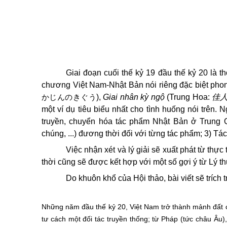
Giai đoạn cuối thế kỷ 19 đầu thế kỷ 20 là
chương Việt Nam-Nhật Bản nói riêng đặc biệt pho
かじんのきぐう
),
Giai nhân kỳ ngộ
(Trung Hoa:
佳
một ví dụ tiêu biểu nhất cho tình huống nói trên.
truyền, chuyển hóa tác phẩm Nhật Bản ở Trung Q
chúng, ...) đương thời đối với từng tác phẩm; 3) T
Việc nhận xét và lý giải sẽ xuất phát từ thự
thời cũng sẽ được kết hợp với một số gợi ý từ Lý th
Do khuôn khổ của Hội thảo, bài viết sẽ trích 
Những năm đầu thế kỷ 20, Việt Nam trở thành mảnh đất 
tư cách một đối tác truyền thống; từ Pháp (tức châu Âu), t