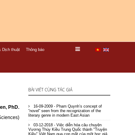
 Dịch thuật
Thông báo
BÀI VIẾT CÙNG TÁC GIẢ
16-09-2009 - Pham Quynh’s concept of
Yen, PhD.
“novel” seen from the recognization of the
literary genre in modern East Asian
 Sciences)
03-12-2018 - Việc diễn hóa câu chuyện
Vương Thúy Kiều Trung Quốc thành "Truyện
Kiều" Việt Nam qua con mắt của một học giả