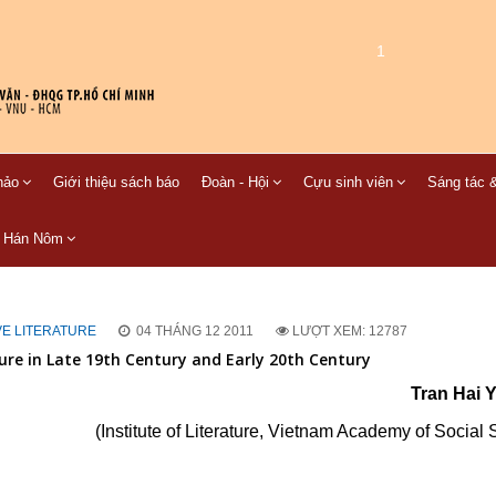
1
hảo
Giới thiệu sách báo
Đoàn - Hội
Cựu sinh viên
Sáng tác &
C Hán Nôm
VE LITERATURE
04 THÁNG 12 2011
LƯỢT XEM: 12787
ure in Late 19th Century and Early 20th Century
Tran Hai 
(Institute of Literature, Vietnam Academy of Social