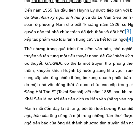
mà
khi đó ông nghĩ là một sáng tác
của Phan Châu Trinh the
Đến năm 1965 lần đầu tiên Huỳnh Lý được tiếp cận với b
đề
Giai nhân kỳ ngộ, anh hùng ca
do Lê Văn Siêu bình g
soạn ở phương Nam cho biết “khoảng năm 1926, cụ N
[3]
quyển nào thì nhà chức trách đã tịch thâu và đốt hết”
.
[4
xếp tác phẩm vào loại ‘anh hùng ca’, và hết lời ca ngợi
Thế nhưng trong quá trình tìm kiếm văn bản, nhà ng
truyền và tán tụng một tiểu thuyết nhan đề
Giai nhân kỳ 
ức thuyết:
GNKNDC
có thể là một truyện thơ
phỏng the
thêm, khuyến khích Huỳnh Lý hướng sang khu vực Trun
cung cấp cho ông nhiều thông tin xung quanh phiên bản 
do một nhà văn đồng thời là quan chức cao cấp trong chí
Đông Hải Tán Sĩ (Tokai Sanshi) viết năm 1885, sau khi
Khải Siêu là người đầu tiên dịch ra Hán văn (bằng văn ng
Manh mối đến đây là rõ ràng, bởi tên tuổi Lương Khải Siê
nghị báo
của ông cũng là một trong những “tân thư” được
ngộ
trên báo của ông đã thành phương tiện truyền dẫn 