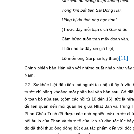
Mỗi sinh du tưởng thiệp không minh.
Tòng kim bất tiện Sài Đông Hải,
Uổng bị đa tình nhạ bạc tình!
(Trước đây mỗi bận dịch
Giai nhân
,
Cảm hứng tuôn tràn mấy đoạn văn,
Thôi nhé từ đây xin giã biệt,
[11]
Lỡ mến ông Sài phải lụy thân)
Chính phiên bản Hán văn với những xuất nhập như vậy s
Nam.
2.2. Sự khác biệt đầu tiên mà người ta nhận thấy ở vă
trước chỉ bằng khoảng một phần hai văn bản sau. Có điều
ở toàn bộ nửa sau (gồm các hồi từ 10 đến 16), tức là nử
đề liên quan đến mối quan hệ giữa Nhật Bản và Trung H
Phan Châu Trinh đã được các nhà nghiên cứu trước chún
nỗi âu lo của Phan và thực tế của lịch sử dân tộc lúc bấy
do đã thôi thúc ông động bút đưa tác phẩm đến với độc 