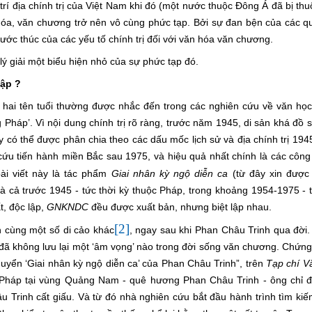
Vị trí địa chính trị của Việt Nam khi đó (một nước thuộc Đông Á đã bị thu
 hóa, văn chương trở nên vô cùng phức tạp. Bởi sự đan bện của các qu
́c thúc của các yếu tố chính trị đối với văn hóa văn chương.
 giải một biểu hiện nhỏ của sự phức tạp đó.
ập ?
hai tên tuổi thường được nhắc đến trong các nghiên cứu về văn họ
Pháp’. Vì nội dung chính trị rõ ràng, trước năm 1945, di sản khá đồ 
ày có thể được phân chia theo các dấu mốc lịch sử và địa chính trị 19
ứu tiến hành miền Bắc sau 1975, và hiệu quả nhất chính là các công 
̀i viết này là tác phẩm
Giai nhân kỳ ngộ diễn ca
(từ đây xin được vi
là cả trước 1945 - tức thời kỳ thuộc Pháp, trong khoảng 1954-1975 - tư
, độc lập,
GNKNDC
đều được xuất bản, nhưng biệt lập nhau.
[2]
 cùng một số di cảo khác
, ngay sau khi Phan Châu Trinh qua đời.
 đã không lưu lại một ‘âm vọng’ nào trong đời sống văn chương. Chứng c
quyển ‘Giai nhân kỳ ngộ diễn ca’ của Phan Châu Trinh”, trên
Tạp chí V
ống Pháp tại vùng Quảng Nam - quê hương Phan Châu Trinh - ông chỉ đ
Trinh cất giấu. Và từ đó nhà nghiên cứu bắt đầu hành trình tìm kiê