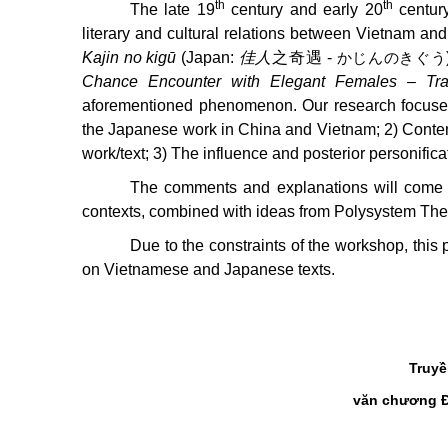
th
th
The late 19
century and early 20
century
literary and cultural relations between Vietnam an
Kajin no kigū
(Japan:
佳人
之奇遇
-
かじんのきぐう
Chance Encounter with Elegant Females – Tran
aforementioned phenomenon. Our research focuses on
the Japanese work in China and Vietnam; 2) Contemp
work/text; 3) The influence and posterior personifica
The comments and explanations will come fr
contexts, combined with ideas from Polysystem The
Due to the constraints of the workshop, this 
on Vietnamese and Japanese texts.
Truyề
văn chương Đô