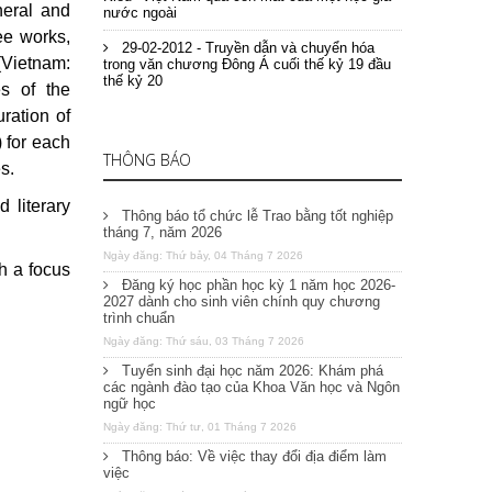
neral and
nước ngoài
ee works,
29-02-2012 - Truyền dẫn và chuyển hóa
(
Vietnam
:
trong văn chương Đông Á cuối thế kỷ 19 đầu
thế kỷ 20
s of the
ration of
 for each
THÔNG BÁO
s.
 literary
Thông báo tổ chức lễ Trao bằng tốt nghiệp
tháng 7, năm 2026
Ngày đăng: Thứ bảy, 04 Tháng 7 2026
th a focus
Đăng ký học phần học kỳ 1 năm học 2026-
2027 dành cho sinh viên chính quy chương
trình chuẩn
Ngày đăng: Thứ sáu, 03 Tháng 7 2026
Tuyển sinh đại học năm 2026: Khám phá
các ngành đào tạo của Khoa Văn học và Ngôn
ngữ học
Ngày đăng: Thứ tư, 01 Tháng 7 2026
Thông báo: Về việc thay đổi địa điểm làm
việc