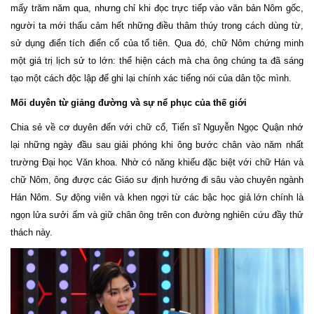
mấy trăm năm qua, nhưng chỉ khi đọc trực tiếp vào văn bản Nôm gốc,
người ta mới thấu cảm hết những điều thâm thúy trong cách dùng từ,
sử dụng điển tích điển cố của tổ tiên. Qua đó, chữ Nôm chứng minh
một giá trị lịch sử to lớn: thể hiện cách mà cha ông chúng ta đã sáng
tạo một cách độc lập để ghi lại chính xác tiếng nói của dân tộc mình.
Mối duyên từ giảng đường và sự nể phục của thế giới
Chia sẻ về cơ duyên đến với chữ cổ, Tiến sĩ Nguyễn Ngọc Quận nhớ
lại những ngày đầu sau giải phóng khi ông bước chân vào năm nhất
trường Đại học Văn khoa. Nhờ có năng khiếu đặc biệt với chữ Hán và
chữ Nôm, ông được các Giáo sư định hướng đi sâu vào chuyên ngành
Hán Nôm. Sự động viên và khen ngợi từ các bậc học giả lớn chính là
ngọn lửa sưởi ấm và giữ chân ông trên con đường nghiên cứu đầy thử
thách này.