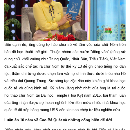
Bên cạnh đó, ông cũng tự hào chia sẻ về tầm vóc của chữ Nôm trên
bản đồ học thuật thế giới. Thuộc nhóm các nước "đồng văn" (cùng sử
dụng chữ khối vuông như Trung Quốc, Nhật Bản, Triều Tiên), Việt Nam
đã xuất sắc chế tác ra chữ Nôm từ thế kỷ 13 để ghi chép tiếng nói dân
tộc, thậm chí từng được chọn làm văn tự chính thức dưới triều nhà Hồ
và triều đại Quang Trung. Sự sáng tạo độc đáo này khiến giới khoa học
quốc tế vô cùng kính nể. Kỷ niệm đáng nhớ nhất của ông là tại cuộc
hội thảo chữ Nôm tại Đại học Temple (Hoa Kỳ) năm 2015, bài tham luận
của ông nhận được sự hoan nghênh lớn đến mức nhiều nhà khoa học
quốc tế đã xếp hàng mang USB đến xin sao chép tư liệu nghiên cứu.
Luận án 10 năm về Cao Bá Quát và những cống hiến để đời