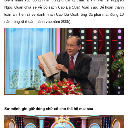
Điểm nhấn xúc động nhất trong chương trình là khi Tiến sĩ Nguyễn
Ngọc Quận chia sẻ về bộ sách
Cao Bá Quát Toàn Tập
. Để hoàn thành
luận án Tiến sĩ về danh nhân Cao Bá Quát, ông đã phải mất đúng 10
năm ròng rã (hoàn thành vào năm 2005).
Sứ mệnh gìn giữ dòng chữ cổ cho thế hệ mai sau