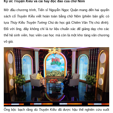
Ký ức
Truyện Kiều
và cái hay độc đáo của chữ Nôm
Mở đầu chương trình, Tiến sĩ Nguyễn Ngọc Quận mang đến hai quyển
sách cổ
Truyện Kiều
viết hoàn toàn bằng chữ Nôm (phiên bản gốc có
tựa
Thúy Kiều Truyện Tường Chú
do học giả Chiêm Văn Thị chú đính).
Đối với ông, đây không chỉ là tư liệu chuẩn xác để giảng dạy cho các
thế hệ sinh viên, học viên cao học mà còn là một kho tàng văn chương
vô giá.
Ông bộc bạch rằng dù
Truyện Kiều
đã được hậu thế nghiên cứu suốt