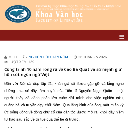
MI TY
NGHIÊN CỨU HÁN NÔM
26 THÁNG 5 2026
LƯỢT XEM: 139
Công trình 10 năm ròng rã về Cao Bá Quát và sứ mệnh giữ
hồn cốt ngôn ngữ Việt
Đến với
Đời rất đẹp
tập 21, khán giả sẽ được gặp gỡ và lắng nghe
những chia sẻ đầy tâm huyết của Tiến sĩ Nguyễn Ngọc Quận – một
người thầy đã dành phần lớn cuộc đời mình cho việc nghiên cứu,
quảng bá và truyền dạy chữ Nôm. Qua lăng kính của ông, một miền ký
ức sống động về dòng chữ cổ của dân tộc được mở ra, khơi dậy niềm
tự hào sâu sắc về trí tuệ của thế hệ đi trước.