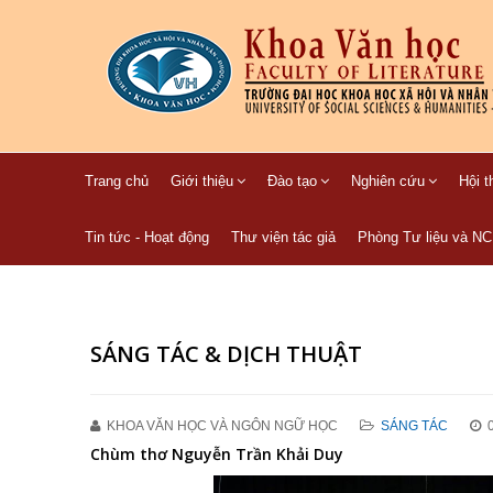
Trang chủ
Giới thiệu
Đào tạo
Nghiên cứu
Hội t
Tin tức - Hoạt động
Thư viện tác giả
Phòng Tư liệu và N
SÁNG TÁC & DỊCH THUẬT
KHOA VĂN HỌC VÀ NGÔN NGỮ HỌC
SÁNG TÁC
Chùm thơ Nguyễn Trần Khải Duy