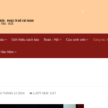
1
hảo
Giới thiệu sách báo
Đoàn - Hội
Cựu sinh viên
Sáng tác &
C Hán Nôm
02 THÁNG 12 2024
LƯỢT XEM: 1157