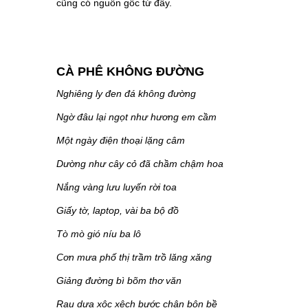
cũng có nguồn gốc từ đây.
CÀ PHÊ KHÔNG ĐƯỜNG
Nghiêng ly đen đá không đường
Ngờ đâu lại ngọt như hương em cầm
Một ngày điện thoại lặng câm
Dường như cây cỏ đã chầm chậm hoa
Nắng vàng lưu luyến rời toa
Giấy tờ, laptop, vài ba bộ đồ
Tò mò gió níu ba lô
Cơn mưa phố thị trầm trồ lăng xăng
Giảng đường bì bõm thơ văn
Rau dưa xộc xệch bước chân bộn bề