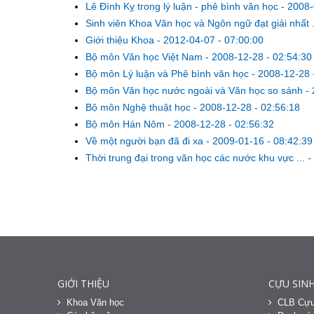
Lê Đình Kỵ trong lý luận - phê bình văn học
-
2008-
Sinh viên Khoa Văn học và Ngôn ngữ đạt giải nhất .
Giới thiệu Khoa
-
2012-04-07 - 07:00:00
Bộ môn Văn học Việt Nam
-
2008-12-28 - 02:54:30
Bộ môn Lý luận và Phê bình văn học
-
2008-12-28 
Bộ môn Văn học nước ngoài và Văn học so sánh
-
Bộ môn Nghệ thuật học
-
2008-12-28 - 02:56:18
Bộ môn Hán Nôm
-
2008-12-28 - 02:56:32
Về một người bạn đã đi xa
-
2009-01-16 - 08:42:39
Thời trung đại trong văn học các nước khu vực ...
-
GIỚI THIỆU
CỰU SINH
Khoa Văn học
CLB Cựu