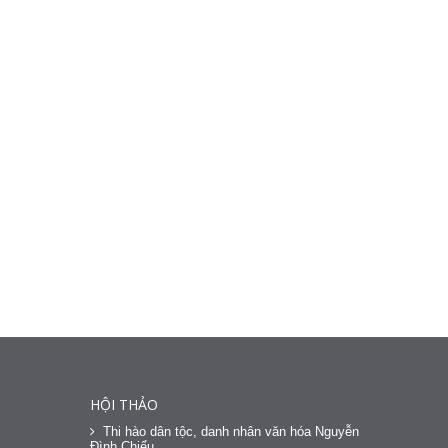
HỘI THẢO
Thi hào dân tộc, danh nhân văn hóa Nguyễn
Đình Chiểu