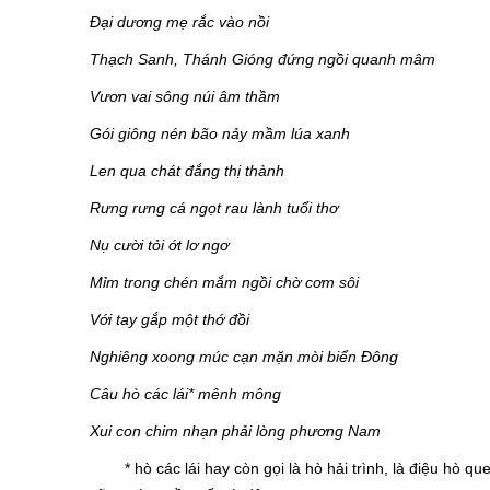
Đại dương mẹ rắc vào nồi
Thạch Sanh, Thánh Gióng đứng ngồi quanh mâm
Vươn vai sông núi âm thầm
Gói giông nén bão nảy mầm lúa xanh
Len qua chát đắng thị thành
Rưng rưng cá ngọt rau lành tuổi thơ
Nụ cười tỏi ớt lơ ngơ
Mỉm trong chén mắm ngồi chờ cơm sôi
Với tay gắp một thớ đồi
Nghiêng xoong múc cạn mặn mòi biển Đông
Câu hò các lái* mênh mông
Xui con chim nhạn phải lòng phương Nam
* hò các lái hay còn gọi là hò hải trình, là điệu hò qu