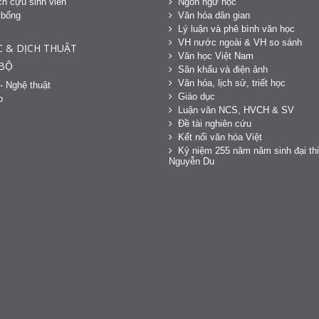
h cựu sinh viên
Ngôn ngữ học
 bổng
Văn hóa dân gian
h
Lý luận và phê bình văn học
VH nước ngoài & VH so sánh
C & DỊCH THUẬT
Văn học Việt Nam
 BỘ
Sân khấu và điện ảnh
Văn hóa, lịch sử, triết học
- Nghệ thuật
Giáo dục
p
Luận văn NCS, HVCH & SV
Đề tài nghiên cứu
Kết nối văn hóa Việt
Kỷ niệm 255 năm năm sinh đại thi
Nguyễn Du