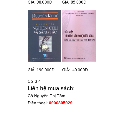
GIÁ: 98.000Đ
GIÁ: 85.000Đ
GIÁ: 190.000Đ
GIÁ:140.000Đ
1
2
3
4
Liên hệ mua sách:
Cô Nguyễn Thị Tâm
Điện thoại:
0906805929