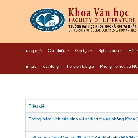
Trang chủ
Giới thiệu
Đào tạo
Nghiên cứu
Hội t
Tin tức - Hoạt động
Thư viện tác giả
Phòng Tư liệu và N
Tiêu đề
Thông báo: Lịch tiếp sinh viên và trực văn phòng Khoa 
Thông báo: V/v đăng ký đề tài NCKH dành cho HVCH 