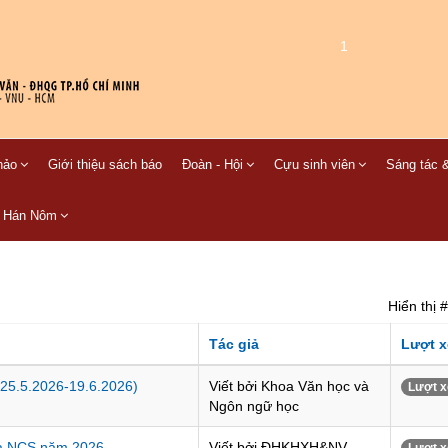
1
hảo
Giới thiệu sách báo
Đoàn - Hội
Cựu sinh viên
Sáng tác &
C Hán Nôm
Hiển thị #
Tác giả
Lượt 
(25.5.2026-19.6.2026)
Viết bởi Khoa Văn học và
Lượt x
Ngôn ngữ học
và NCS năm 2026
Viết bởi ĐHKHXH&NV-