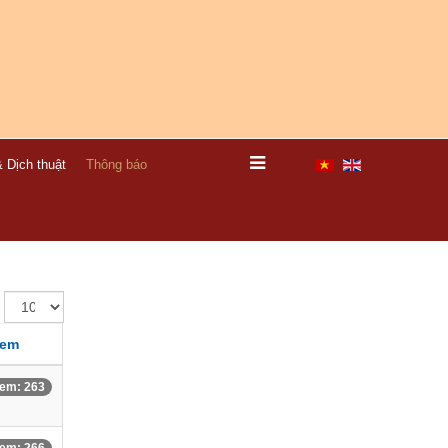
 Dịch thuật
Thông báo
xem
em: 263