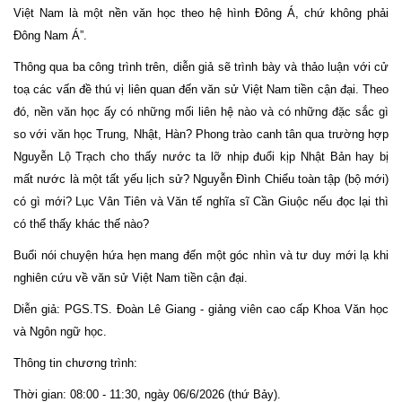
Việt Nam là một nền văn học theo hệ hình Đông Á, chứ không phải
Đông Nam Á”.
Thông qua ba công trình trên, diễn giả sẽ trình bày và thảo luận với cử
toạ các vấn đề thú vị liên quan đến văn sử Việt Nam tiền cận đại. Theo
đó, nền văn học ấy có những mối liên hệ nào và có những đặc sắc gì
so với văn học Trung, Nhật, Hàn? Phong trào canh tân qua trường hợp
Nguyễn Lộ Trạch cho thấy nước ta lỡ nhịp đuổi kịp Nhật Bản hay bị
mất nước là một tất yếu lịch sử? Nguyễn Đình Chiểu toàn tập (bộ mới)
có gì mới? Lục Vân Tiên và Văn tế nghĩa sĩ Cần Giuộc nếu đọc lại thì
có thể thấy khác thế nào?
Buổi nói chuyện hứa hẹn mang đến một góc nhìn và tư duy mới lạ khi
nghiên cứu về văn sử Việt Nam tiền cận đại.
Diễn giả: PGS.TS. Đoàn Lê Giang - giảng viên cao cấp Khoa Văn học
và Ngôn ngữ học.
Thông tin chương trình:
Thời gian: 08:00 - 11:30, ngày 06/6/2026 (thứ Bảy).