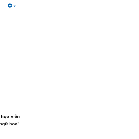
 học viên
 ngữ học"