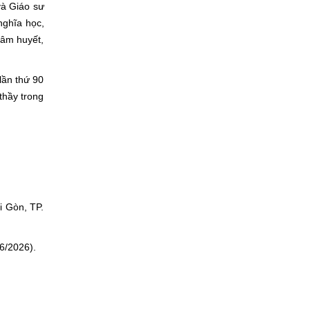
và Giáo sư
nghĩa học,
tâm huyết,
ần thứ 90
thầy trong
 Gòn, TP.
6/2026).