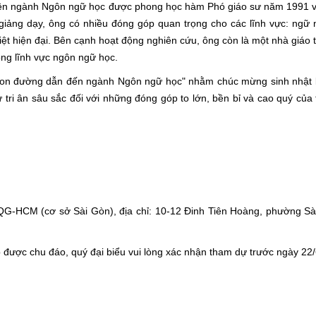
uyên ngành Ngôn ngữ học được phong học hàm Phó giáo sư năm 1991 
giảng dạy, ông có nhiều đóng góp quan trọng cho các lĩnh vực: ngữ 
iệt hiện đại. Bên cạnh hoạt động nghiên cứu, ông còn là một nhà giáo 
ong lĩnh vực ngôn ngữ học.
Con đường dẫn đến ngành Ngôn ngữ học" nhằm chúc mừng sinh nhật l
ri ân sâu sắc đối với những đóng góp to lớn, bền bỉ và cao quý của 
-HCM (cơ sở Sài Gòn), địa chỉ: 10-12 Đinh Tiên Hoàng, phường Sài
p được chu đáo, quý đại biểu vui lòng xác nhận tham dự trước ngày 22/