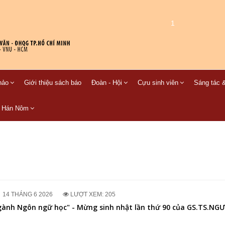
1
hảo
Giới thiệu sách báo
Đoàn - Hội
Cựu sinh viên
Sáng tác &
C Hán Nôm
14 THÁNG 6 2026
LƯỢT XEM: 205
ành Ngôn ngữ học" - Mừng sinh nhật lần thứ 90 của GS.TS.NGƯ