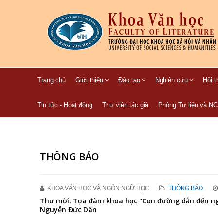
Trang chủ
Giới thiệu
Đào tạo
Nghiên cứu
Hội t
Tin tức - Hoạt động
Thư viện tác giả
Phòng Tư liệu và N
THÔNG BÁO
KHOA VĂN HỌC VÀ NGÔN NGỮ HỌC
THÔNG BÁO
Thư mời: Tọa đàm khoa học "Con đường dẫn đến ng
Nguyễn Đức Dân