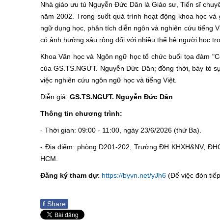
Nhà giáo ưu tú Nguyễn Đức Dân là Giáo sư, Tiến sĩ ch
năm 2002. Trong suốt quá trình hoạt động khoa học và 
ngữ dụng học, phân tích diễn ngôn và nghiên cứu tiếng V
có ảnh hưởng sâu rộng đối với nhiều thế hệ người học tr
Khoa Văn học và Ngôn ngữ học tổ chức buổi tọa đàm "
của GS.TS.NGƯT. Nguyễn Đức Dân; đồng thời, bày tỏ sự t
việc nghiên cứu ngôn ngữ học và tiếng Việt.
Diễn giả:
GS.TS.NGƯT. Nguyễn Đức Dân
Thông tin chương trình:
- Thời gian: 09:00 - 11:00, ngày 23/6/2026 (thứ Ba).
- Địa điểm: phòng D201-202, Trường ĐH KHXH&NV, ĐHQG
HCM.
Đăng ký tham dự
:
https://byvn.net/yJh6
(Để việc đón tiế
f
Share