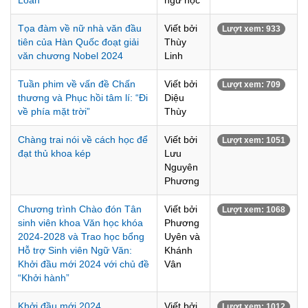
Loan"
ngữ học
Tọa đàm về nữ nhà văn đầu
Viết bởi
Lượt xem: 933
tiên của Hàn Quốc đoạt giải
Thùy
văn chương Nobel 2024
Linh
Tuần phim về vấn đề Chấn
Viết bởi
Lượt xem: 709
thương và Phục hồi tâm lí: “Đi
Diệu
về phía mặt trời”
Thùy
Chàng trai nói về cách học để
Viết bởi
Lượt xem: 1051
đạt thủ khoa kép
Lưu
Nguyên
Phương
Chương trình Chào đón Tân
Viết bởi
Lượt xem: 1068
sinh viên khoa Văn học khóa
Phương
2024-2028 và Trao học bổng
Uyên và
Hỗ trợ Sinh viên Ngữ Văn:
Khánh
Khởi đầu mới 2024 với chủ đề
Vân
“Khởi hành”
Khởi đầu mới 2024
Viết bởi
Lượt xem: 1012