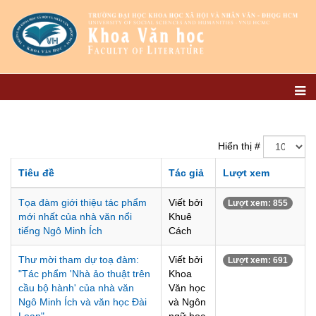
Hiển thị #
Tiêu đề
Tác giả
Lượt xem
Tọa đàm giới thiệu tác phẩm
Viết bởi
Lượt xem: 855
mới nhất của nhà văn nổi
Khuê
tiếng Ngô Minh Ích
Cách
Thư mời tham dự toạ đàm:
Viết bởi
Lượt xem: 691
"Tác phẩm 'Nhà ảo thuật trên
Khoa
cầu bộ hành' của nhà văn
Văn học
Ngô Minh Ích và văn học Đài
và Ngôn