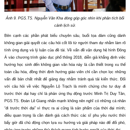
Ảnh
9
.
PGS.TS.
Nguyễn Văn Kha đóng góp góc nhìn khi phân tích bối
cảnh lịch sử.
Bên cạnh các phần phát biểu chuyên sâu, buổi tọa đàm cũng dành
không gian giải quyết các câu hỏi cốt lõi từ người tham dự nhằm làm rõ
tính ứng dụng và lý luận của đề tài. Về vấn đề vận dụng hệ hình Đông
Á vào chương trình giáo dục phổ thông 2018, diễn giả khẳng định việc
hướng học sinh đến không gian văn hóa này là cần thiết trong xu thế
toàn cầu hóa, đồng thời định hướng giáo viên chỉ cần chọn lọc những
vấn đề bản chất nhất để giảng dạy nhằm tránh quá tải kiến thức. Đối
với câu hỏi về việc Nguyễn Lộ Trạch là minh chứng cho tư duy đi
trước thời đại hay chỉ là phản ứng thụ động trước Minh Trị Duy Tân,
PGS.TS. Đoàn Lê Giang nhấn mạnh không nên nghĩ có những cá nhân
“đi trước thời đại” vì thực ra ai cũng là sản phẩm của thời đại mình;
điều quan trọng là cần đánh giá cách thức các sĩ phu yêu nước thời
bấy giờ đã chủ động chọn lựa xu hướng và giải pháp nào để đối phó,
phản ứng trước những thử thách mang tính bước ngoặt của thời đại.