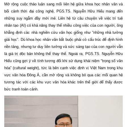
Mở rộng cuộc thảo luận sang mối liên hệ giữa khoa học nhân văn và
bối cảnh thời đại công nghệ, PGS.TS. Nguyễn Hữu Hiếu mang đến
những suy ngẫm đầy mới mẻ. Liên hệ từ câu chuyện về việc trí tuệ
nhân tạo (AI) có khả năng thay thế nhiều công việc của con người, ông
khẳng định các nhà nghiên cứu văn học giống như “những nhà tường
giải học”. Dù khoa học nhân văn bắt buộc phải có cấu trúc để định hình
nền tảng, nhưng tư duy liên tưởng và sức sáng tạo của con người vẫn
là giá trị độc bản không thể thay thế. Ngoài ra, PGS.TS. Nguyễn Hữu
Hiếu cũng gợi ý về tính tương đối khi sử dụng khái niệm “trọng số văn
hóa” (cultural weight), tức là bên cạnh việc định vị Việt Nam trong khu
vực văn hóa Đông Á, cần mở rộng và không bỏ qua các mối quan hệ
tương tác với các khu vực văn hóa khác trên thế giới để thấy được
bức tranh toàn cảnh.