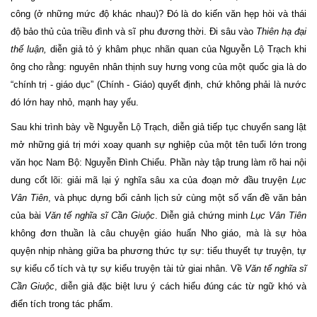
công (ở những mức độ khác nhau)? Đó là do kiến văn hẹp hòi và thái
độ bảo thủ của triều đình và sĩ phu đương thời. Đi sâu vào
Thiên hạ đại
thế luận,
diễn giả tỏ ý khâm phục nhãn quan của Nguyễn Lộ Trạch khi
ông cho rằng: nguyên nhân thịnh suy hưng vong của một quốc gia là do
“chính trị - giáo dục” (Chính - Giáo) quyết định, chứ không phải là nước
đó lớn hay nhỏ, mạnh hay yếu.
Sau khi trình bày về Nguyễn Lộ Trạch, diễn giả tiếp tục chuyển sang lật
mở những giá trị mới xoay quanh sự nghiệp của một tên tuổi lớn trong
văn học Nam Bộ: Nguyễn Đình Chiểu. Phần này tập trung làm rõ hai nội
dung cốt lõi: giải mã lại ý nghĩa sâu xa của đoạn mở đầu truyện
Lục
Vân Tiên
, và phục dựng bối cảnh lịch sử cùng một số vấn đề văn bản
của bài
Văn tế nghĩa sĩ Cần Giuộc
. Diễn giả chứng minh
Lục Vân Tiên
không đơn thuần là câu chuyện giáo huấn Nho giáo, mà là sự hòa
quyện nhịp nhàng giữa ba phương thức tự sự: tiểu thuyết tự truyện, tự
sự kiểu cổ tích và tự sự kiểu truyện tài tử giai nhân. Về
Văn tế nghĩa sĩ
Cần Giuộc
, diễn giả đặc biệt lưu ý cách hiểu đúng các từ ngữ khó và
điển tích trong tác phẩm.