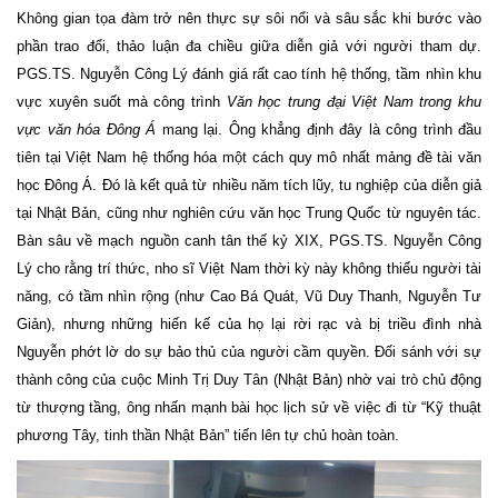
Không gian tọa đàm trở nên thực sự sôi nổi và sâu sắc khi bước vào
phần trao đổi, thảo luận đa chiều giữa diễn giả với người tham dự.
PGS.TS. Nguyễn Công Lý đánh giá rất cao tính hệ thống, tầm nhìn khu
vực xuyên suốt mà công trình
Văn học trung đại Việt Nam trong khu
vực văn hóa Đông Á
mang lại. Ông khẳng định đây là công trình đầu
tiên tại Việt Nam hệ thống hóa một cách quy mô nhất mảng đề tài văn
học Đông Á. Đó là kết quả từ nhiều năm tích lũy, tu nghiệp của diễn giả
tại Nhật Bản, cũng như nghiên cứu văn học Trung Quốc từ nguyên tác.
Bàn sâu về mạch nguồn canh tân thế kỷ XIX, PGS.TS. Nguyễn Công
Lý cho rằng trí thức, nho sĩ Việt Nam thời kỳ này không thiếu người tài
năng, có tầm nhìn rộng (như Cao Bá Quát, Vũ Duy Thanh, Nguyễn Tư
Giản), nhưng những hiến kế của họ lại rời rạc và bị triều đình nhà
Nguyễn phớt lờ do sự bảo thủ của người cầm quyền. Đối sánh với sự
thành công của cuộc Minh Trị Duy Tân (Nhật Bản) nhờ vai trò chủ động
từ thượng tầng, ông nhấn mạnh bài học lịch sử về việc đi từ “Kỹ thuật
phương Tây, tinh thần Nhật Bản” tiến lên tự chủ hoàn toàn.