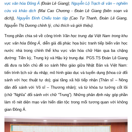
vực văn hóa Đông Á
(
Đoàn Lê Giang)
;
Nguyễn Lộ Trạch di văn – nghiên
cứu và khảo dịch
(Mai Cao Chương - Đoàn Lê Giang (biên soạn và
dịch)),
Nguyễn Đình Chiểu toàn tập
(Cao Tự Thanh, Đoàn Lê Giang,
Nguyễn Thị Dương chỉnh lý, chú thích và giới thiệu).
Trong phần chia sẻ về công trình
Văn học trung đại Việt Nam trong khu
vực văn hóa Đông Á
, diễn giả đã phác họa bức tranh tiếp biến văn học
nước nhà trong chỉnh thể khu vực văn hóa chữ Hán qua ba chặng
đường: Tiền kỳ, Trung kỳ và Hậu kỳ trung đại. PGS.TS Đoàn Lê Giang
đã đưa ra bốn chủ đề so sánh Nho giáo giữa Nhật Bản và Việt Nam:
tiến trình lịch sử du nhập; mô hình giáo dục và tuyển dụng (khoa cử đối
sánh với học thuật tự do); giai tầng xã hội tiếp nhận (Thân sĩ – Nông
dân đối sánh với Võ sĩ – Thương nhân); và từ khóa tư tưởng cốt lõi
(chữ “Nghĩa” đối sánh với chữ “Trung”). Những phân định này góp phần
làm rõ nét diện mạo văn hiến dân tộc trong mối tương quan với không
gian Đông Á.