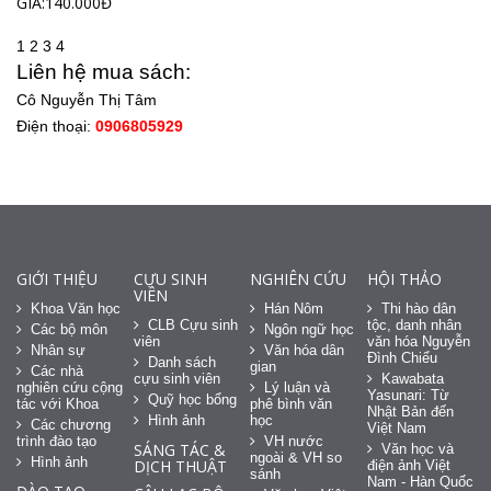
GIÁ:140.000Đ
1
2
3
4
Liên hệ mua sách:
Cô Nguyễn Thị Tâm
Điện thoại:
0906805929
GIỚI THIỆU
CỰU SINH
NGHIÊN CỨU
HỘI THẢO
VIÊN
Khoa Văn học
Hán Nôm
Thi hào dân
CLB Cựu sinh
tộc, danh nhân
Các bộ môn
Ngôn ngữ học
viên
văn hóa Nguyễn
Nhân sự
Văn hóa dân
Đình Chiểu
Danh sách
gian
Các nhà
cựu sinh viên
Kawabata
nghiên cứu cộng
Lý luận và
Yasunari: Từ
Quỹ học bổng
tác với Khoa
phê bình văn
Nhật Bản đến
Hình ảnh
học
Các chương
Việt Nam
trình đào tạo
VH nước
SÁNG TÁC &
Văn học và
ngoài & VH so
Hình ảnh
DỊCH THUẬT
điện ảnh Việt
sánh
Nam - Hàn Quốc