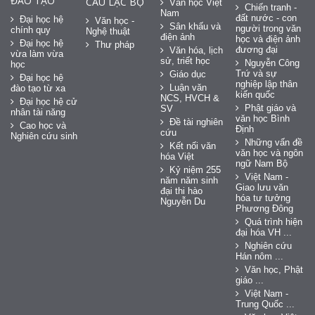
ĐÀO TẠO
CÂU LẠC BỘ
Văn học Việt
Chiến tranh -
Nam
đất nước - con
Đại học hệ
Văn học -
Sân khấu và
người trong văn
chính quy
Nghệ thuật
điện ảnh
học và điện ảnh
Đại học hệ
Thư pháp
đương đại
Văn hóa, lịch
vừa làm vừa
sử, triết học
Nguyễn Công
học
Trứ và sự
Giáo dục
Đại học hệ
nghiệp lập thân
Luận văn
đào tạo từ xa
kiến quốc
NCS, HVCH &
Đại học hệ cử
Phật giáo và
SV
nhân tài năng
văn học Bình
Đề tài nghiên
Cao học và
Định
cứu
Nghiên cứu sinh
Những vấn đề
Kết nối văn
văn học và ngôn
hóa Việt
ngữ Nam Bộ
Kỷ niệm 255
Việt Nam -
năm năm sinh
Giao lưu văn
đại thi hào
hóa tư tưởng
Nguyễn Du
Phương Đông
Quá trình hiện
đại hóa VH ...
Nghiên cứu
Hán nôm ...
Văn học, Phật
giáo ...
Việt Nam -
Trung Quốc ...