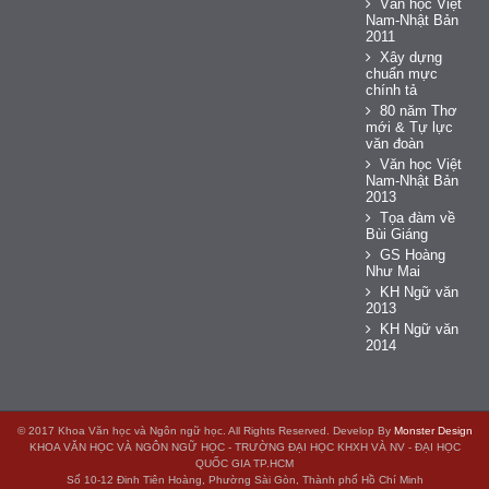
Văn học Việt
Nam-Nhật Bản
2011
Xây dựng
chuẩn mực
chính tả
80 năm Thơ
mới & Tự lực
văn đoàn
Văn học Việt
Nam-Nhật Bản
2013
Tọa đàm về
Bùi Giáng
GS Hoàng
Như Mai
KH Ngữ văn
2013
KH Ngữ văn
2014
© 2017 Khoa Văn học và Ngôn ngữ học. All Rights Reserved. Develop By
Monster Design
KHOA VĂN HỌC VÀ NGÔN NGỮ HỌC - TRƯỜNG ĐẠI HỌC KHXH VÀ NV - ĐẠI HỌC
QUỐC GIA TP.HCM
Số 10-12 Đinh Tiên Hoàng, Phường Sài Gòn, Thành phố Hồ Chí Minh