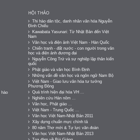
HỘI THẢO
Thi hào dân tộc, danh nhân văn hóa Nguyễn
Đình Chiểu
Kawabata Yasunari: Từ Nhật Bản đến Việt
Nam
Văn học và điện ảnh Việt Nam - Hàn Quốc
Chiến tranh - đất nước - con người trong văn
học và điện ảnh đương đại
Nguyễn Công Trứ và sự nghiệp lập thân kiến
quốc
Phật giáo và văn học Bình Định
Những vấn đề văn học và ngôn ngữ Nam Bộ
Việt Nam - Giao lưu văn hóa tư tưởng
Phương Đông
Quá trình hiện đại hóa VH ...
 hào
Nghiên cứu Hán nôm ...
Văn học, Phật giáo ...
Việt Nam - Trung Quốc ...
Văn học Việt Nam-Nhật Bản 2011
Xây dựng chuẩn mực chính tả
80 năm Thơ mới & Tự lực văn đoàn
Văn học Việt Nam-Nhật Bản 2013
Tọa đàm về Bùi Giáng