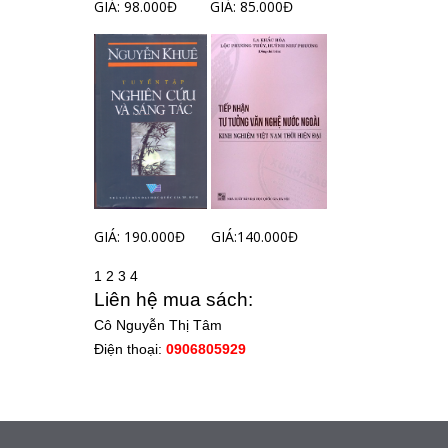
GIÁ: 98.000Đ
GIÁ: 85.000Đ
GIÁ: 190.000Đ
GIÁ:140.000Đ
1
2
3
4
Liên hệ mua sách:
Cô Nguyễn Thị Tâm
Điện thoại:
0906805929