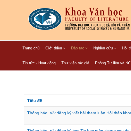
Trang chủ
Giới thiệu
Đào tạo
Nghiên cứu
Hội t
Tin tức - Hoạt động
Thư viện tác giả
Phòng Tư liệu và N
Tiêu đề
Thông báo: V/v đăng ký viết bài tham luận Hội thảo kh
Thông báo: V/v đăng ký học Tin học môn chung sau đại