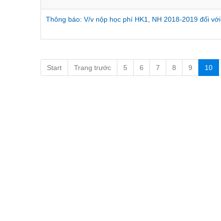
Thông báo: V/v nộp học phí HK1, NH 2018-2019 đối v
Start
Trang trước
5
6
7
8
9
10