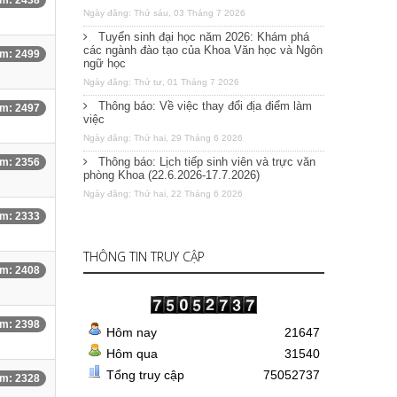
m: 2438
Ngày đăng: Thứ sáu, 03 Tháng 7 2026
Tuyển sinh đại học năm 2026: Khám phá
các ngành đào tạo của Khoa Văn học và Ngôn
m: 2499
ngữ học
Ngày đăng: Thứ tư, 01 Tháng 7 2026
Thông báo: Về việc thay đổi địa điểm làm
m: 2497
việc
Ngày đăng: Thứ hai, 29 Tháng 6 2026
Thông báo: Lịch tiếp sinh viên và trực văn
m: 2356
phòng Khoa (22.6.2026-17.7.2026)
Ngày đăng: Thứ hai, 22 Tháng 6 2026
m: 2333
THÔNG TIN TRUY CẬP
m: 2408
m: 2398
Hôm nay
21647
Hôm qua
31540
Tổng truy cập
75052737
m: 2328