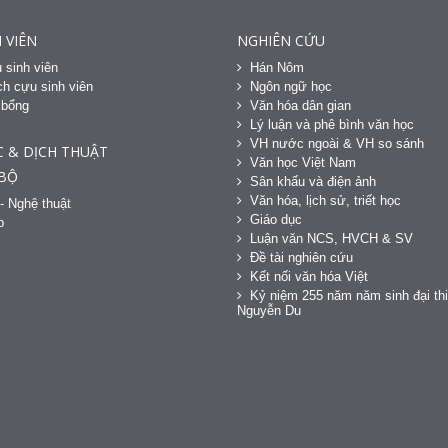
 VIÊN
NGHIÊN CỨU
 sinh viên
Hán Nôm
h cựu sinh viên
Ngôn ngữ học
 bổng
Văn hóa dân gian
h
Lý luận và phê bình văn học
VH nước ngoài & VH so sánh
C & DỊCH THUẬT
Văn học Việt Nam
 BỘ
Sân khấu và điện ảnh
Văn hóa, lịch sử, triết học
- Nghệ thuật
Giáo dục
p
Luận văn NCS, HVCH & SV
Đề tài nghiên cứu
Kết nối văn hóa Việt
Kỷ niệm 255 năm năm sinh đại thi
Nguyễn Du