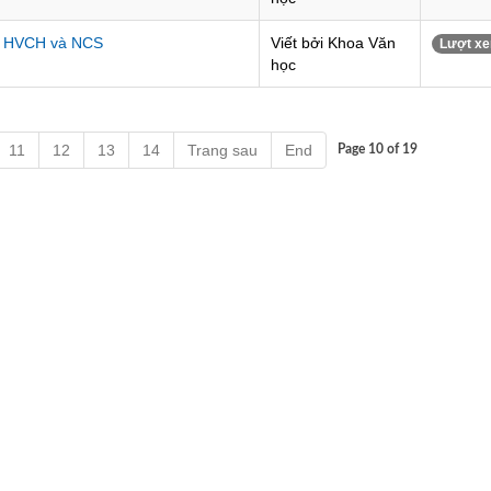
ới HVCH và NCS
Viết bởi Khoa Văn
Lượt xe
học
11
12
13
14
Trang sau
End
Page 10 of 19