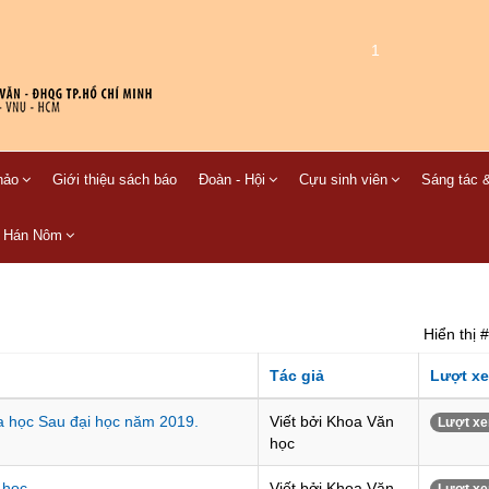
1
hảo
Giới thiệu sách báo
Đoàn - Hội
Cựu sinh viên
Sáng tác &
C Hán Nôm
Hiển thị #
Tác giả
Lượt x
oa học Sau đại học năm 2019.
Viết bởi Khoa Văn
Lượt xe
học
 học
Viết bởi Khoa Văn