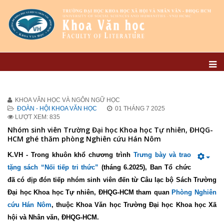
KHOA VĂN HỌC VÀ NGÔN NGỮ HỌC
ĐOÀN - HỘI KHOA VĂN HỌC
01 THÁNG 7 2025
LƯỢT XEM: 835
Nhóm sinh viên Trường Đại học Khoa học Tự nhiên, ĐHQG-
HCM ghé thăm phòng Nghiên cứu Hán Nôm
K.VH -
Trong khuôn khổ chương trình
Trưng bày và trao
tặng sách “Nối tiếp tri thức”
(tháng 6.2025)
, Ban Tổ chức
đã có dịp đón tiếp nhóm sinh viên đến từ Câu lạc bộ Sách Trường
Đại học Khoa học Tự nhiên, ĐHQG-HCM tham quan
Phòng
N
ghiên
cứu Hán Nôm
, thuộc Khoa Văn học Trường Đại học Khoa học Xã
hội và Nhân văn, ĐHQG-HCM.