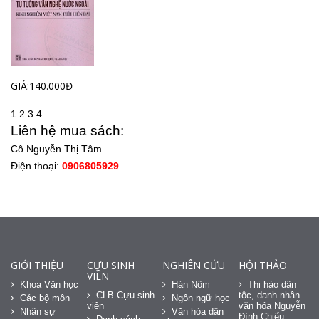
GIÁ:140.000Đ
1
2
3
4
Liên hệ mua sách:
Cô Nguyễn Thị Tâm
Điện thoại:
0906805929
GIỚI THIỆU
CỰU SINH
NGHIÊN CỨU
HỘI THẢO
VIÊN
Khoa Văn học
Hán Nôm
Thi hào dân
CLB Cựu sinh
tộc, danh nhân
Các bộ môn
Ngôn ngữ học
viên
văn hóa Nguyễn
Nhân sự
Văn hóa dân
Đình Chiểu