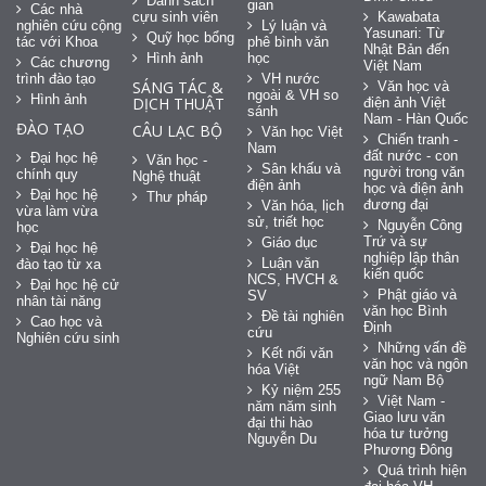
Danh sách
gian
Các nhà
cựu sinh viên
Kawabata
nghiên cứu cộng
Lý luận và
Yasunari: Từ
Quỹ học bổng
tác với Khoa
phê bình văn
Nhật Bản đến
Hình ảnh
học
Các chương
Việt Nam
trình đào tạo
VH nước
SÁNG TÁC &
Văn học và
ngoài & VH so
Hình ảnh
DỊCH THUẬT
điện ảnh Việt
sánh
Nam - Hàn Quốc
ĐÀO TẠO
CÂU LẠC BỘ
Văn học Việt
Chiến tranh -
Nam
đất nước - con
Đại học hệ
Văn học -
Sân khấu và
người trong văn
chính quy
Nghệ thuật
điện ảnh
học và điện ảnh
Đại học hệ
Thư pháp
đương đại
Văn hóa, lịch
vừa làm vừa
sử, triết học
Nguyễn Công
học
Trứ và sự
Giáo dục
Đại học hệ
nghiệp lập thân
Luận văn
đào tạo từ xa
kiến quốc
NCS, HVCH &
Đại học hệ cử
Phật giáo và
SV
nhân tài năng
văn học Bình
Đề tài nghiên
Cao học và
Định
cứu
Nghiên cứu sinh
Những vấn đề
Kết nối văn
văn học và ngôn
hóa Việt
ngữ Nam Bộ
Kỷ niệm 255
Việt Nam -
năm năm sinh
Giao lưu văn
đại thi hào
hóa tư tưởng
Nguyễn Du
Phương Đông
Quá trình hiện