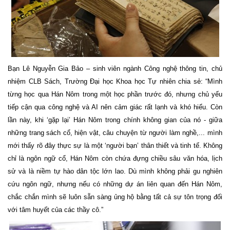
Bạn Lê Nguyễn Gia Bảo – sinh viên ngành Công nghệ thông tin, chủ
nhiệm CLB Sách, Trường Đại học Khoa học Tự nhiên chia sẻ: “Mình
từng học qua Hán Nôm trong một học phần trước đó, nhưng chủ yếu
tiếp cận qua công nghệ và AI nên cảm giác rất lạnh và khó hiểu. Còn
lần này, khi ‘gặp lại’ Hán Nôm trong chính không gian của nó - giữa
những trang sách cổ, hiện vật, câu chuyện từ người làm nghề,... mình
mới thấy rõ đây thực sự là một ‘người bạn’ thân thiết và tinh tế. Không
chỉ là ngôn ngữ cổ, Hán Nôm còn chứa đựng chiều sâu văn hóa, lịch
sử và là niềm tự hào dân tộc lớn lao. Dù mình không phải gu nghiên
cứu ngôn ngữ, nhưng nếu có những dự án liên quan đến Hán Nôm,
chắc chắn mình sẽ luôn sẵn sàng ủng hộ bằng tất cả sự tôn trọng đối
với tâm huyết của các thầy cô.”