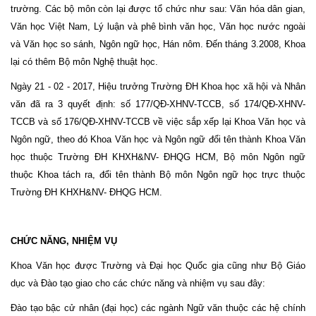
trường. Các bộ môn còn lại được tổ chức như sau: Văn hóa dân gian,
Văn học Việt Nam, Lý luận và phê bình văn học, Văn học nước ngoài
và Văn học so sánh, Ngôn ngữ học, Hán nôm. Đến tháng 3.2008, Khoa
lại có thêm Bộ môn Nghệ thuật học.
Ngày 21 - 02 - 2017, Hiệu trưởng Trường ĐH Khoa học xã hội và Nhân
văn đã ra 3 quyết định: số 177/QĐ-XHNV-TCCB, số 174/QĐ-XHNV-
TCCB và số 176/QĐ-XHNV-TCCB về việc sắp xếp lại Khoa Văn học và
Ngôn ngữ, theo đó Khoa Văn học và Ngôn ngữ đổi tên thành Khoa Văn
học thuộc Trường ĐH KHXH&NV- ĐHQG HCM, Bộ môn Ngôn ngữ
thuộc Khoa tách ra, đổi tên thành Bộ môn Ngôn ngữ học trực thuộc
Trường ĐH KHXH&NV- ĐHQG HCM.
CHỨC NĂNG, NHIỆM VỤ
Khoa Văn học được Trường và Đại học Quốc gia cũng như Bộ Giáo
dục và Đào tạo giao cho các chức năng và nhiệm vụ sau đây:
Đào tạo bậc cử nhân (đại học) các ngành Ngữ văn thuộc các hệ chính