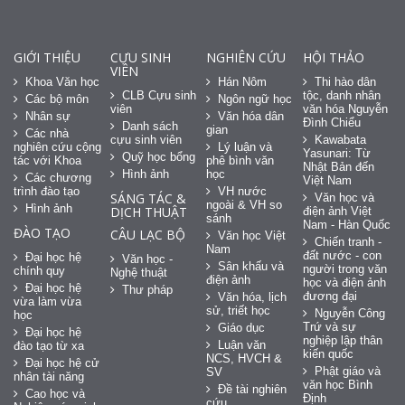
GIỚI THIỆU
CỰU SINH
NGHIÊN CỨU
HỘI THẢO
VIÊN
Khoa Văn học
Hán Nôm
Thi hào dân
CLB Cựu sinh
tộc, danh nhân
Các bộ môn
Ngôn ngữ học
viên
văn hóa Nguyễn
Nhân sự
Văn hóa dân
Đình Chiểu
Danh sách
gian
Các nhà
cựu sinh viên
Kawabata
nghiên cứu cộng
Lý luận và
Yasunari: Từ
Quỹ học bổng
tác với Khoa
phê bình văn
Nhật Bản đến
Hình ảnh
học
Các chương
Việt Nam
trình đào tạo
VH nước
SÁNG TÁC &
Văn học và
ngoài & VH so
Hình ảnh
DỊCH THUẬT
điện ảnh Việt
sánh
Nam - Hàn Quốc
ĐÀO TẠO
CÂU LẠC BỘ
Văn học Việt
Chiến tranh -
Nam
đất nước - con
Đại học hệ
Văn học -
Sân khấu và
người trong văn
chính quy
Nghệ thuật
điện ảnh
học và điện ảnh
Đại học hệ
Thư pháp
đương đại
Văn hóa, lịch
vừa làm vừa
sử, triết học
Nguyễn Công
học
Trứ và sự
Giáo dục
Đại học hệ
nghiệp lập thân
Luận văn
đào tạo từ xa
kiến quốc
NCS, HVCH &
Đại học hệ cử
Phật giáo và
SV
nhân tài năng
văn học Bình
Đề tài nghiên
Cao học và
Định
cứu