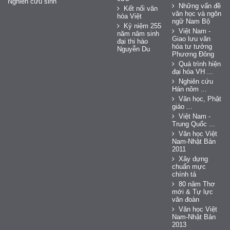
Nghiên cứu sinh
Những vấn đề
Kết nối văn
văn học và ngôn
hóa Việt
ngữ Nam Bộ
Kỷ niệm 255
Việt Nam -
năm năm sinh
Giao lưu văn
đại thi hào
hóa tư tưởng
Nguyễn Du
Phương Đông
Quá trình hiện
đại hóa VH ...
Nghiên cứu
Hán nôm ...
Văn học, Phật
giáo ...
Việt Nam -
Trung Quốc ...
Văn học Việt
Nam-Nhật Bản
2011
Xây dựng
chuẩn mực
chính tả
80 năm Thơ
mới & Tự lực
văn đoàn
Văn học Việt
Nam-Nhật Bản
2013