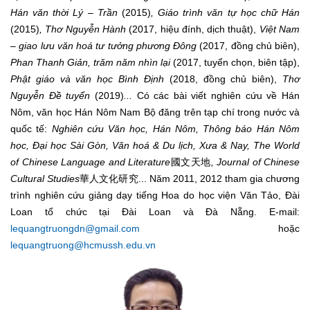
Hán văn thời Lý – Trần
(2015)
, Giáo trình văn tự học chữ Hán
(2015)
, Thơ Nguyễn Hành
(2017, hiệu đính, dịch thuật),
Việt Nam
– giao lưu văn hoá tư tưởng phương Đông
(2017, đồng chủ biên),
Phan Thanh Giản, trăm năm nhìn lại
(2017, tuyển chọn, biên tập),
Phật giáo và văn học Bình Định
(2018, đồng chủ biên),
Thơ
Nguyễn Đề tuyển
(2019)
...
Có các bài viết nghiên cứu về Hán
Nôm, văn học Hán Nôm Nam Bộ đăng trên tạp chí trong nước và
quốc tế:
Nghiên cứu Văn học, Hán Nôm, Thông báo Hán Nôm
học, Đại học Sài Gòn, Văn hoá & Du lịch, Xưa & Nay, The World
of Chinese Language and Literature
國文天地
, Journal of Chinese
Cultural Studies
華人文化研究... Năm 2011, 2012 tham gia chương
trình nghiên cứu giảng dạy tiếng Hoa do học viện Văn Tảo, Đài
Loan tổ chức tại Đài Loan và Đà Nẵng. E-mail:
lequangtruongdn@gmail.com
hoặc
lequangtruong@hcmussh.edu.vn