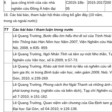
6
qua công trình của các nhà
C2015-18b-
2015-2017
200
nghiên cứu Đông Á hiện đại
05
16. Các bài báo, tham luận hội thảo công bố gần đây (10 năm,
trong và ngoài nước):
TT
Các bài báo / tham luận trong nước
Lê Quang Trường,
Bước đầu tìm hiểu thơ đi sứ của Trịnh Hoài
trên
Thông báo Hán Nôm học Năm 2007
, Viện Nghiên cứu H
Nội, 2008, tr.835- 859.
Lê Quang Trường,
Ngô Nhân Tĩnh
và tâm sự một Nho thần,
Tạ
Nghiên cứu Văn học
, số 6-2009, tr.57-73.
Lê Quang Trường,
Khảo sát tình hình tư liệu và nghiên cứu về
tam gia thi,
in trong
Bình luận văn học, niên giám 2009
, Nxb. 
Gòn, 2010, tr.239-269.
Lê Quang Trường,
Phong cách thơ Ngải Thanh và những ảnh 
phái tượng trưng,
(nghiên cứu và biên dịch), Tạp chí
Nghiên c
số 7-2010, tr.151-162.
Lê Quang Trường,
Quan niệm văn chương của Gia Định tam g
Đại học Sài Gòn
, số 04-2010, tr.126-136.