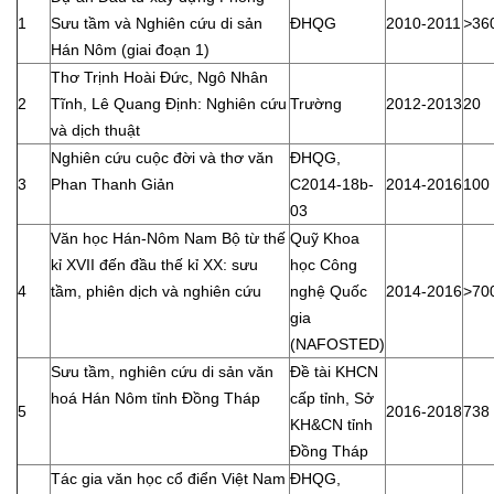
1
Sưu tầm và Nghiên cứu di sản
ĐHQG
2010-2011
>
36
Hán Nôm (giai đoạn 1)
Thơ Trịnh Hoài Đức, Ngô Nhân
2
Tĩnh, Lê Quang Định: Nghiên cứu
Trường
2012-2013
20
và dịch thuật
Nghiên cứu cuộc đời và thơ văn
ĐHQG,
3
Phan Thanh Giản
C2014-18b-
2014-2016
100
03
Văn học Hán-Nôm Nam Bộ từ thế
Quỹ Khoa
kỉ XVII đến đầu thế kỉ XX: sưu
học Công
4
tầm, phiên dịch và nghiên cứu
nghệ Quốc
2014-2016
>70
gia
(NAFOSTED)
Sưu tầm, nghiên cứu di sản văn
Đề tài KHCN
hoá Hán Nôm tỉnh Đồng Tháp
cấp tỉnh, Sở
5
2016-2018
738
KH&CN tỉnh
Đồng Tháp
Tác gia văn học cổ điển Việt Nam
ĐHQG,