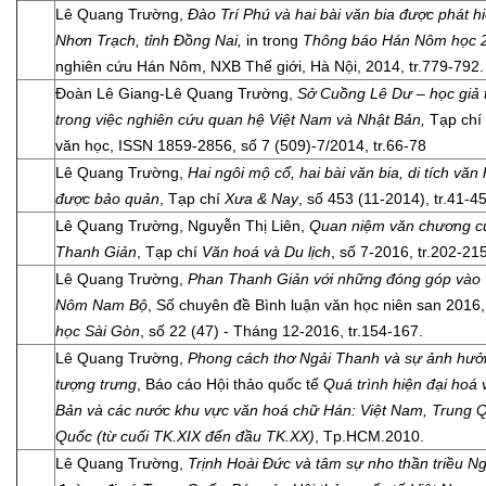
Lê Quang Trường,
Đào Trí Phú và hai bài văn bia được phát h
Nhơn Trạch, tỉnh Đồng Nai,
in trong
Thông báo Hán Nôm học 
nghiên cứu Hán Nôm, NXB Thế giới, Hà Nội, 2014, tr.779-792.
Đoàn Lê Giang-Lê Quang Trường,
Sở Cuồng Lê Dư – học giả 
trong việc nghiên cứu quan hệ Việt Nam và Nhật Bản,
Tạp chí
văn học, ISSN 1859-2856, số 7 (509)-7/2014, tr.66-78
Lê Quang Trường,
Hai ngôi mộ cổ, hai bài văn bia, di tích văn
được bảo quản
, Tạp chí
Xưa & Nay
, số 453 (11-2014), tr.41-45
Lê Quang Trường, Nguyễn Thị Liên,
Quan niệm văn chương c
Thanh Giản
, Tạp chí
Văn hoá và Du lịch
, số 7-2016, tr.202-215
Lê Quang Trường,
Phan Thanh Giản với những đóng góp vào
Nôm Nam Bộ
, Số chuyên đề Bình luận văn học niên san 2016
học Sài Gòn
, số 22 (47) - Tháng 12-2016, tr.154-167.
Lê Quang Trường,
Phong cách thơ Ngải Thanh và sự ảnh hưở
tượng trưng
, Báo cáo Hội thảo quốc tế
Quá trình hiện đại hoá
Bản và các nước khu vực văn hoá chữ Hán: Việt Nam, Trung 
Quốc (từ cuối TK.XIX đến đầu TK.XX)
, Tp.HCM.2010.
Lê Quang Trường,
Trịnh Hoài Đức và tâm sự nho thần triều N