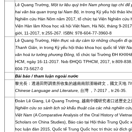
Lê Quang Trường,
Một tư liệu quý trên Nam phong tạp chí để
hai văn bia quan trọng tại Nam Bộ,
in trong Kỷ yếu hội thảo k
Nghiên cứu Hán Nôm năm 2017, tổ chức tại Viện Nghiên cứu
Viện Hàn lâm Khoa học xã hội Việt Nam, Hà Nội, tháng 9-201
giới, 11-2017, tr.255-267. ISBN: 978-604-77-3960-8
Lê Quang Trường,
Hiện thực và dự cảm từ những chuyến đi q
Thanh Giản,
in trong Kỷ yếu hội thảo khoa học quốc tế
Việt Na
văn hoá tư tưởng phương Đông
, tổ chức tại Trường ĐH KH
HCM, ngày 16-11-2017. Nxb ĐHQG TPHCM, 2017, tr.809-838.
604-73-5627-0
Bài báo / tham luận ngoài nước
黎光長：透過田野調查所收集的越南南部漢喃碑文，國文天地
Th
Chinese Language and Literature,
台灣 ，7-2017，tr.26-35.
Đoàn Lê Giang, Lê Quang Trường, 越南中國研究者口述歷
Nghiên cứu s
o sánh lịch sử khẩu thuật của các nhà nghiên cứ
Việt Nam
(A Comparative Analysis of the Oral History of Vietn
Scholars on China Studies), Báo cáo tại Hội thảo Trung Quốc 
học luận đàn 2015, Quốc tế Trung Quốc học tri thức sử đích g