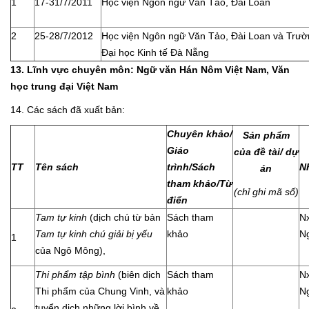
1
17-31/7/2011
Học viện Ngôn ngữ Văn Tảo, Đài Loan
2
25-28/7/2012
Học viện Ngôn ngữ Văn Tảo, Đài Loan và Trườ
Đại học Kinh tế Đà Nẵng
13. Lĩnh vực chuyên môn: Ngữ văn Hán Nôm Việt Nam, Văn
học trung đại Việt Nam
14. Các sách đã xuất bản:
Chuyên khảo/
Sản phẩm
Giáo
của đề tài/ dự
TT
Tên sách
trình/Sách
N
án
tham khảo/Từ
(chỉ ghi mã số)
điển
Tam tự kinh
(dịch chú từ bản
Sách tham
N
Tam tự kinh chú giải bị yếu
khảo
N
1
của Ngô Mông),
Thi phẩm tập bình
(biên dịch
Sách tham
N
Thi phẩm của Chung Vinh, và
khảo
N
tuyển dịch những lời bình về