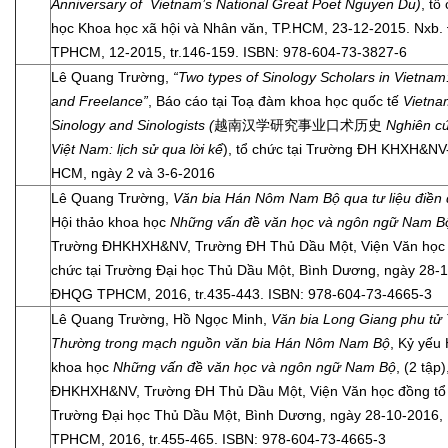
Anniversary of Vietnam’s National Great Poet Nguyen Du)
, tổ
học Khoa học xã hội và Nhân văn, TP.HCM, 23-12-2015. Nxb
TPHCM, 12-2015, tr.146-159. ISBN: 978-604-73-3827-6
Lê Quang Trường,
“Two types of Sinology Scholars in Vietnam: 
and Freelance”
, Báo cáo tại Toạ đàm khoa học quốc tế
Vietna
Sinology and Sinologists (
越南汉学研究事业口术历史
Nghiên c
Việt Nam: lịch sử qua lời kể
), tổ chức tại Trường ĐH KHXH&N
HCM, ngày 2 và 3-6-2016
Lê Quang Trường,
Văn bia Hán Nôm Nam Bộ qua tư liệu điền
Hội thảo khoa học
Những vấn đề văn học và ngôn ngữ Nam B
Trường ĐHKHXH&NV, Trường ĐH Thủ Dầu Một, Viện Văn học 
chức tại Trường Đại học Thủ Dầu Một, Bình Dương, ngày 28-
ĐHQG TPHCM, 2016, tr.435-443. ISBN: 978-604-73-4665-3
Lê Quang Trường, Hồ Ngọc Minh,
Văn bia Long Giang phu tử
Thường trong mạch nguồn văn bia Hán Nôm Nam Bộ
, Kỷ yếu 
khoa học
Những vấn đề văn học và ngôn ngữ Nam Bộ
, (2 tập
ĐHKHXH&NV, Trường ĐH Thủ Dầu Một, Viện Văn học đồng tổ 
Trường Đại học Thủ Dầu Một, Bình Dương, ngày 28-10-2016
TPHCM, 2016, tr.455-465. ISBN: 978-604-73-4665-3