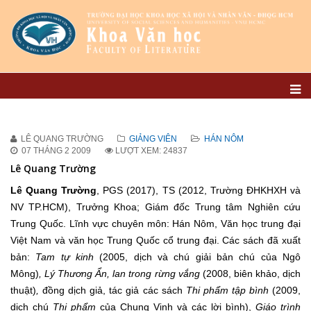
LÊ QUANG TRƯỜNG
GIẢNG VIÊN
HÁN NÔM
07 THÁNG 2 2009
LƯỢT XEM: 24837
Lê Quang Trường
Lê Quang Trường
, PGS (2017), TS (2012, Trường ĐHKHXH và
NV TP.HCM), Trưởng Khoa; Giám đốc Trung tâm Nghiên cứu
Trung Quốc. Lĩnh vực chuyên môn: Hán Nôm, Văn học trung đại
Việt Nam và văn học Trung Quốc cổ trung đại. Các sách đã xuất
bản:
Tam tự kinh
(2005, dịch và chú giải bản chú của Ngô
Mông)
, Lý Thương Ẩn, lan trong rừng vắng
(2008, biên khảo, dịch
thuật)
,
đồng dịch giả, tác giả các sách
Thi phẩm tập bình
(2009,
dịch chú
Thi phẩm
của Chung Vinh và các lời bình),
Giáo trình