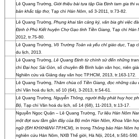
Lê Quang Trường,
Giới thiệu bài tựa tập Gia Định tam gia thi 
bản khắc tập thơ
,
Tạp chí
Hán Nôm
, số 3-2011, tr.73-82.
Lê Quang Trường,
Phụng khai tân cảng ký, văn bia ghi việc đ
Định ở Phú Kiết huyện Chợ Gạo tỉnh Tiền Giang
,
Tạp chí
Hán
2012, tr.75-80.
Lê Quang Trường,
Võ Trường Toản và yếu chỉ giáo dục
, Tạp 
du lịch, 2013.
Lê Quang Trường,
Lê Quang Định từ chính sử đến những tran
chí
Đại học Sài Gòn
, số chuyên đề Bình luận văn học, niên gi
Nghiên cứu và Giảng dạy văn học TP.HCM, 2013, tr.163-172.
Lê Quang Trường,
Thăm chùa cổ Tiền Giang, đọc những câu 
chí Văn hoá du lịch, số 10 (64), 3-2013, tr.54-61.
Lê Quang Trường
, Nguyễn Thông, người thầy phát huy học 
Bộ,
Tạp chí Văn hoá du lịch, số 14 (68), 11-2013, tr.13-17.
Nguyễn Ngọc Quận – Lê Quang Trường,
Tư liệu Hán Nôm Na
một đợt sưu tầm gần đây của Bộ môn Hán Nôm, Khoa Văn họ
ngữ (ĐH KHXH&NV-TP.HCM),
in trong
Thông báo Hán Nôm họ
nghiên cứu Hán Nôm, NXB Thế giới, Hà Nội, 2014, tr.581-590.