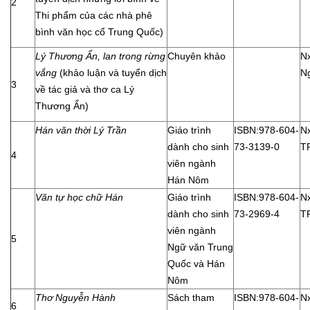
2
Thi phẩm của các nhà phê
bình văn học cổ Trung Quốc)
Lý Thương Ẩn, lan trong rừng
Chuyên khảo
N
vắng
(khảo luận và tuyển dịch
N
3
về tác giả và thơ ca Lý
Thương Ẩn)
Hán văn thời Lý Trần
Giáo trình
ISBN:978-604-
N
dành cho sinh
73-3139-0
T
4
viên ngành
Hán Nôm
Văn tự học chữ Hán
Giáo trình
ISBN:978-604-
N
dành cho sinh
73-2969-4
T
viên ngành
5
Ngữ văn Trung
Quốc và Hán
Nôm
Thơ Nguyễn Hành
Sách tham
ISBN:978-604-
N
6