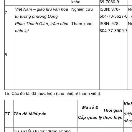
khảo
69-7030-9
Việt Nam – giao lưu văn hoá
Nghiên cứu
ISBN: 978-
N
7
tư tưởng phương Đông
604-73-5627-0
T
Phan Thanh Giản, trăm năm
Tham khảo
ISBN: 978-
Nx
nhìn lại
604-77-3909-7
8
15. Các đề tài đã thực hiện (chủ nhiệm/ thành viên):
Kin
Mã số &
Thời gian
TT
Tên đề tài/dự án
(triệ
Cấp quản lý
thực hiện
đồn
Dự án Đầu tư xây dựng Phòng