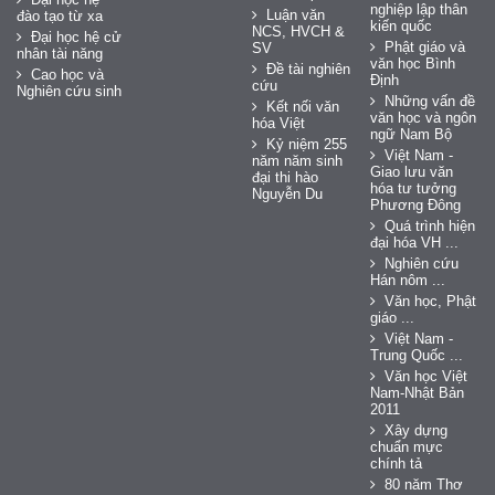
nghiệp lập thân
Luận văn
đào tạo từ xa
kiến quốc
NCS, HVCH &
Đại học hệ cử
Phật giáo và
SV
nhân tài năng
văn học Bình
Đề tài nghiên
Cao học và
Định
cứu
Nghiên cứu sinh
Những vấn đề
Kết nối văn
văn học và ngôn
hóa Việt
ngữ Nam Bộ
Kỷ niệm 255
Việt Nam -
năm năm sinh
Giao lưu văn
đại thi hào
hóa tư tưởng
Nguyễn Du
Phương Đông
Quá trình hiện
đại hóa VH ...
Nghiên cứu
Hán nôm ...
Văn học, Phật
giáo ...
Việt Nam -
Trung Quốc ...
Văn học Việt
Nam-Nhật Bản
2011
Xây dựng
chuẩn mực
chính tả
80 năm Thơ