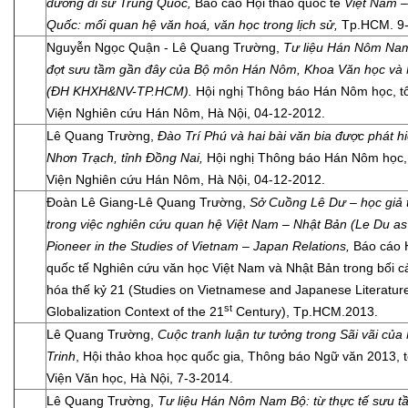
đường đi sứ Trung Quốc,
Báo cáo Hội thảo quốc tế
Việt Nam –
Quốc: mối quan hệ văn hoá, văn học trong lịch sử,
Tp.HCM. 9-
Nguyễn Ngọc Quận - Lê Quang Trường,
Tư liệu Hán Nôm Na
đợt sưu tầm gần đây của Bộ môn Hán Nôm, Khoa Văn học và
(ĐH KHXH&NV-TP.HCM).
Hội nghị Thông báo Hán Nôm học, tổ
Viện Nghiên cứu Hán Nôm, Hà Nội, 04-12-2012.
Lê Quang Trường,
Đào Trí Phú và hai bài văn bia được phát h
Nhơn Trạch, tỉnh Đồng Nai,
Hội nghị Thông báo Hán Nôm học, 
Viện Nghiên cứu Hán Nôm, Hà Nội, 04-12-2012.
Đoàn Lê Giang-Lê Quang Trường,
Sở Cuồng Lê Dư – học giả 
trong việc nghiên cứu quan hệ Việt Nam – Nhật Bản (Le Du as
Pioneer in the Studies of Vietnam – Japan Relations,
Báo cáo 
quốc tế Nghiên cứu văn học Việt Nam và Nhật Bản trong bối c
hóa thế kỷ 21 (Studies on Vietnamese and Japanese Literature
st
Globalization Context of the 21
Century), Tp.HCM.2013.
Lê Quang Trường,
Cuộc tranh luận tư tưởng trong Sãi vãi củ
Trinh
, Hội thảo khoa học quốc gia, Thông báo Ngữ văn 2013, t
Viện Văn học, Hà Nội, 7-3-2014.
Lê Quang Trường,
Tư liệu Hán Nôm Nam Bộ: từ thực tế sưu t