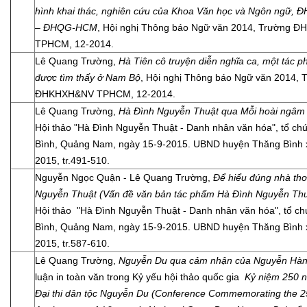
hình khai thác, nghiên cứu của Khoa Văn học và Ngôn ngữ,
– ĐHQG-HCM
, Hội nghị Thông báo Ngữ văn 2014, Trường
TPHCM, 12-2014.
Lê Quang Trường,
Hà Tiên cô truyện diễn nghĩa ca, một tác 
được tìm thấy ở Nam Bộ
, Hội nghị Thông báo Ngữ văn 2014, 
ĐHKHXH&NV TPHCM, 12-2014.
Lê Quang Trường,
Hà Đình Nguyễn Thuật qua Mỗi hoài ngâm
Hội thảo "Hà Đình Nguyễn Thuật - Danh nhân văn hóa", tổ chứ
Bình, Quảng Nam, ngày 15-9-2015. UBND huyện Thăng Bình x
2015, tr.491-510.
Nguyễn Ngọc Quận - Lê Quang Trường,
Để hiểu đúng nhà th
Nguyễn Thuật (Vấn đề văn bản tác phẩm Hà Đình Nguyễn Thu
Hội thảo "Hà Đình Nguyễn Thuật - Danh nhân văn hóa", tổ ch
Bình, Quảng Nam, ngày 15-9-2015. UBND huyện Thăng Bình x
2015, tr.587-610.
Lê Quang Trường,
Nguyễn Du qua cảm nhận của Nguyễn Hàn
luận in toàn văn trong Kỷ yếu hội thảo quốc gia
Kỷ niệm 250 
Đại thi dân tộc Nguyễn Du (Conference Commemorating the 