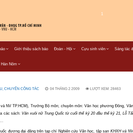
1
hảo
Giới thiệu sách báo
Đoàn - Hội
Cựu sinh viên
Sáng tác &
C Hán Nôm
ƯU, CHUYỂN CÔNG TÁC
04 THÁNG 2 2009
LƯỢT XEM: 28463
 và NV TP.HCM), Trưởng Bộ môn; chuyên môn: Văn học phương Đông, Văn
ủa các sách:
Văn xuôi nữ Trung Quốc từ cuối thế kỷ 20 đầu thế kỷ 21, Lỗ Tấn
..
uốc đương đại đăng trên tạp chí
Nghiên cứu Văn học,
tập san
KHXH và NV,