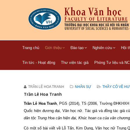
Trang chủ
Giới thiệu
Đào tạo
Nghiên cứu
Hội t
Tin tức - Hoạt động
Thư viện tác giả
Phòng Tư liệu và N
TRẦN LÊ HOA TRANH
NHÂN SỰ
THẦY CÔ VỀ H
Trần Lê Hoa Tranh
Trần Lê Hoa Tranh
, PGS (2014), TS (2006, Trường ĐHKHXH
Quốc hiện đương đại, Văn học nữ. Tác giả và đồng tác giả c
dân tộc Trung Hoa cận hiện đại
, Khúc hoan ca của văn chương.
Có một số bài viết về Lỗ Tấn, Kim Dung, Văn học nữ Trung Q