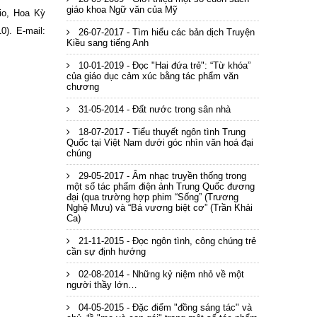
giáo khoa Ngữ văn của Mỹ
hio, Hoa Kỳ
0). E-mail:
26-07-2017 - Tìm hiểu các bản dịch Truyện
Kiều sang tiếng Anh
10-01-2019 - Đọc "Hai đứa trẻ": “Từ khóa”
của giáo dục cảm xúc bằng tác phẩm văn
chương
31-05-2014 - Đất nước trong sân nhà
18-07-2017 - Tiểu thuyết ngôn tình Trung
Quốc tại Việt Nam dưới góc nhìn văn hoá đại
chúng
29-05-2017 - Âm nhạc truyền thống trong
một số tác phẩm điện ảnh Trung Quốc đương
đại (qua trường hợp phim “Sống” (Trương
Nghệ Mưu) và “Bá vương biệt cơ” (Trần Khải
Ca)
21-11-2015 - Đọc ngôn tình, công chúng trẻ
cần sự định hướng
02-08-2014 - Những kỷ niệm nhỏ về một
người thầy lớn…
04-05-2015 - Đặc điểm "đồng sáng tác" và