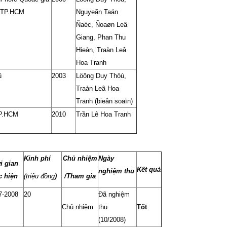
TP.HCM
Nguyeãn Taán
Ñaéc, Ñoaøn Leâ
Giang, Phan Thu
Hieàn, Traàn Leâ
Hoa Tranh
û
2003
Löông Duy Thöù,
Traàn Leâ Hoa
Tranh (bieân soaïn)
P.HCM
2010
Trần Lê Hoa Tranh
Kinh phí
Chủ nhiệm
Ngày
i gian
Kết quả
nghiệm thu
c hiện
(triệu đồng
)
/Tham gia
7-2008
20
Đã nghiệm
Chủ nhiệm
thu
Tốt
(10/2008)