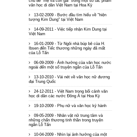
chủ đề "mẹ và con gái" trong một số tác phẩm
văn học di dân Việt Nam tại Hoa Kỳ
13-02-2009 - Bước đầu tìm hiểu về "hiện
tượng Kim Dung" tại Việt Nam
14-09-2011 - Việc tiếp nhận Kim Dung tại
Việt Nam
16-01-2009 - Từ Ngôi nhà búp bê của H.
Ibsen đến Tiếc thương những ngày đã mất
của Lỗ Tấn
06-09-2009 - Ảnh hưởng của văn học nước
ngoài đến một số truyện ngắn của Lỗ Tấn
13-10-2010 - Vài nét về văn học nữ đương
đại Trung Quốc
24-12-2011 - Việt Nam trong bối cảnh văn
học di dân các nước Đông Á tại Hoa Kỳ
19-10-2009 - Phụ nữ và văn học kỷ hành
09-05-2009 - Nhân vật nữ trung tâm và
những chấn thương tinh thần trong truyện
ngắn Lỗ Tấn
10-04-2009 - Nhìn lại ảnh hưởng của một