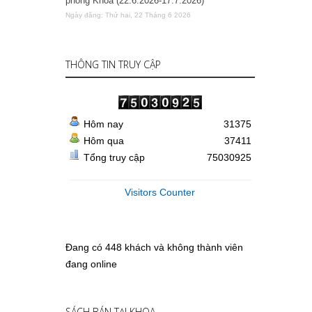
phòng Khoa (22.6.2026-17.7.2026)
Ngày đăng: Thứ hai, 22 Tháng 6 2026
THÔNG TIN TRUY CẬP
Hôm nay
31375
Hôm qua
37411
Tổng truy cập
75030925
Visitors Counter
Đang có 448 khách và không thành viên
đang online
SÁCH BÁN TẠI KHOA