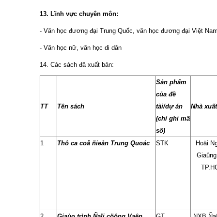
13. Lĩnh vực chuyên môn:
- Văn học đương đại Trung Quốc, văn học đương đại Việt Na
- Văn học nữ, văn học di dân
14. Các sách đã xuất bản:
Sản phẩm
của đề
TT
Tên sách
tài/dự án
Nhà xuất
(chỉ ghi mã
số)
1
Thô ca coå ñieån Trung Quoác
STK
Hoäi N
Giaûng
TP.H
2
Giaùo trình Ñaïi cöông Vaên
GT
NXB Ñaï