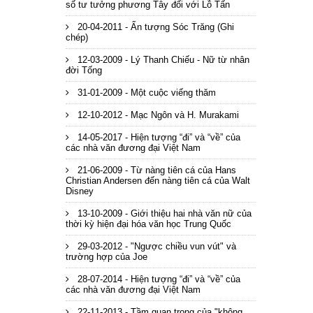
số tư tưởng phương Tây đối với Lỗ Tấn
20-04-2011 - Ấn tượng Sóc Trăng (Ghi
chép)
12-03-2009 - Lý Thanh Chiếu - Nữ từ nhân
đời Tống
31-01-2009 - Một cuộc viếng thăm
12-10-2012 - Mạc Ngôn và H. Murakami
14-05-2017 - Hiện tượng “đi” và “về” của
các nhà văn đương đại Việt Nam
21-06-2009 - Từ nàng tiên cá của Hans
Christian Andersen đến nàng tiên cá của Walt
Disney
13-10-2009 - Giới thiệu hai nhà văn nữ của
thời kỳ hiện đại hóa văn học Trung Quốc
29-03-2012 - "Ngược chiều vun vút" và
trường hợp của Joe
28-07-2014 - Hiện tượng “đi” và “về” của
các nhà văn đương đại Việt Nam
22-11-2013 - Tầm quan trọng của "không