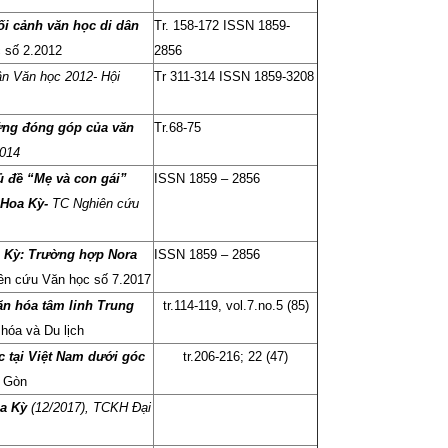
ối cảnh văn học di dân
Tr. 158-172 ISSN 1859-
 số 2.2012
2856
ận Văn học 2012- Hội
Tr 311-314 ISSN 1859-3208
hững đóng góp của văn
Tr.68-75
2014
ủ đề “Mẹ và con gái”
ISSN 1859 – 2856
 Hoa Kỳ-
TC Nghiên cứu
a Kỳ: Trường hợp Nora
ISSN 1859 – 2856
ên cứu Văn học số 7.2017
ăn hóa tâm linh Trung
tr.114-119, vol.7.no.5 (85)
hóa và Du lịch
c tại Việt Nam dưới góc
tr.206-216; 22 (47)
i Gòn
a Kỳ
(12/2017), TCKH Đại