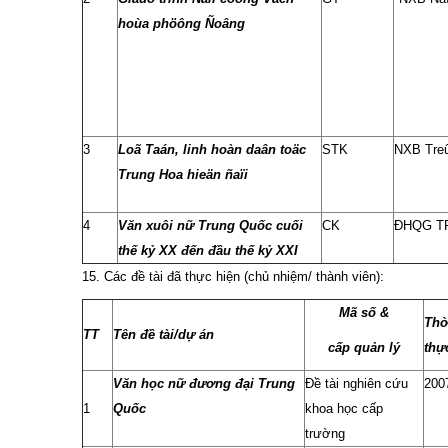
hoùa phöông Ñoâng
3
Loã Taán, linh hoàn daân toäc
STK
NXB Tre
Trung Hoa hieän ñaïi
4
Văn xuôi nữ Trung Quốc cuối
CK
ĐHQG T
thế kỷ XX đến đầu thế kỷ XXI
15. Các đề tài đã thực hiện (chủ nhiệm/ thành viên):
Mã số &
Thờ
TT
Tên đề tài/dự án
cấp quản lý
thự
Văn học nữ đương đại Trung
Đề tài nghiên cứu
200
1
Quốc
khoa học cấp
trường