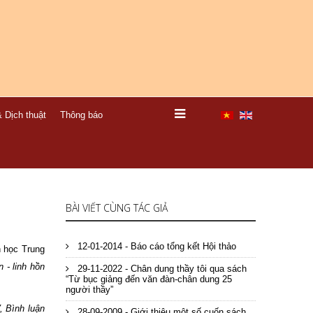
 Dịch thuật
Thông báo
BÀI VIẾT CÙNG TÁC GIẢ
12-01-2014 - Báo cáo tổng kết Hội thảo
 học Trung
 - linh hồn
29-11-2022 - Chân dung thầy tôi qua sách
“Từ bục giảng đến văn đàn-chân dung 25
người thầy”
 Bình luận
28-09-2009 - Giới thiệu một số cuốn sách