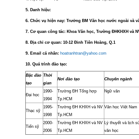
5. Danh hiệu:
6. Chức vụ hiện nay: Trưởng BM Văn học nước ngoài và v
7. Cơ quan công tác: Khoa Văn học, Trường ĐHKHXH và 
8. Địa chỉ cơ quan: 10-12 Đinh Tiên Hoàng, Q.1
9. Email cá nhân:
hoatranhtran@yahoo.com
10. Quá trình đào tạo:
B
ậc
đào
Th
ời
Nơi đào tạo
Chuyên ngành
t
ạo
gian
1990-
Trường ĐH Tổng hợp
Ngữ văn
Đại học
1994
Tp.HCM
1995-
Trường ĐH KHXH và NV
Văn học Việt Nam
Thạc sỹ
1998
Tp.HCM
2000-
Trường ĐH KHXH và NV
L
ý thuyết và lịch s
Tiến sỹ
2006
Tp.HCM
văn học