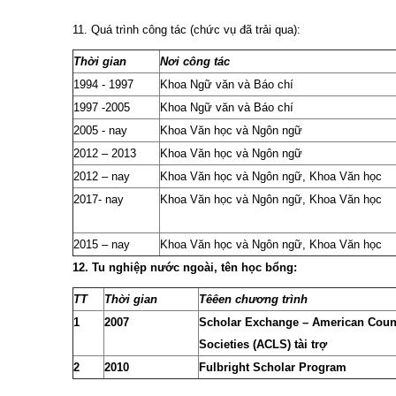
11. Quá trình công tác (chức vụ đã trải qua):
Th
ời gian
Nơi công tác
1994 - 1997
Khoa Ngữ văn và Báo chí
1997 -2005
Khoa Ngữ văn và Báo chí
2005 - nay
Khoa Văn học và Ngôn ngữ
2012 – 2013
Khoa Văn học và Ngôn ngữ
2012 – nay
Khoa Văn học và Ngôn ngữ, Khoa Văn học
2017- nay
Khoa Văn học và Ngôn ngữ, Khoa Văn học
2015 – nay
Khoa Văn học và Ngôn ngữ, Khoa Văn học
12. Tu nghiệp nước ngoài, tên học bổng:
TT
Th
ời gian
Têêen ch
ương trình
1
2007
Scholar Exchange – American Counc
Societies (ACLS) tài tr
ợ
2
2010
Fulbright Scholar Program