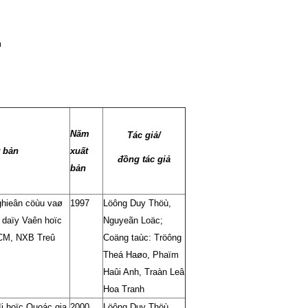
m
Năm
Tác giả/
 bản
xuất
đồng tác giả
bản
ghieân cöùu vaø
1997
Löông Duy Thöù,
 daïy Vaên hoïc
Nguyeãn Loäc;
CM, NXB Treû
Coäng taùc: Tröông
Theá Haøo, Phaïm
Haûi Anh, Traàn Leâ
Hoa Tranh
i hoïc Quoác gia
2000
Löông Duy Thöù,