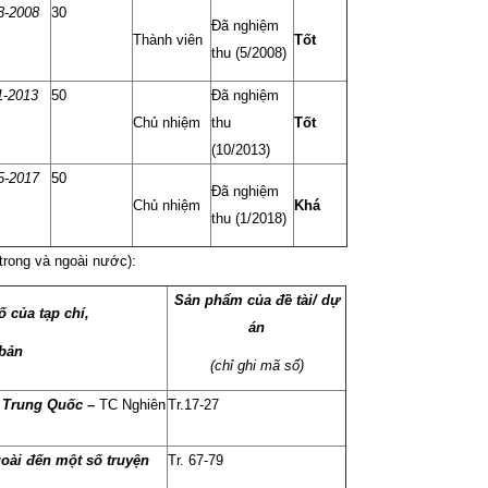
3-2008
30
Đã nghiệm
Thành viên
Tốt
thu (5/2008)
1-2013
50
Đã nghiệm
Chủ nhiệm
thu
Tốt
(10/2013)
5-2017
50
Đã nghiệm
Chủ nhiệm
Khá
thu (1/2018)
trong và ngoài nước):
Sản phẩm của đề tài/ dự
số của tạp chí,
án
 bản
(chỉ ghi mã số)
i Trung Quốc –
TC Nghiên
Tr.17-27
ài đến một số truyện
Tr. 67-79