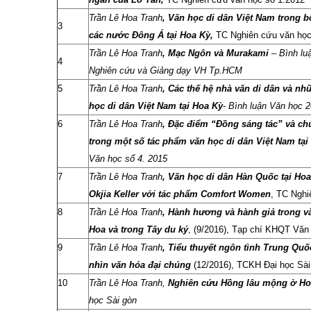
Trần Lê Hoa Tranh
,
Văn học di dân Việt Nam trong b
3
các nước Đông Á tại Hoa Kỳ,
TC Nghiên cứu văn học
Trần Lê Hoa Tranh
,
Mạc Ngôn và Murakami
– Bình lu
4
Nghiên cứu và Giảng dạy VH Tp.HCM
5
Trần Lê Hoa Tranh
,
Các thế hệ nhà văn di dân và n
học di dân Việt Nam tại Hoa Kỳ
- Bình luận Văn học 
6
Trần Lê Hoa Tranh
,
Đặc điểm “Đồng sáng tác” và ch
trong một số tác phẩm văn học di dân Việt Nam tại
Văn học số 4. 2015
7
Trần Lê Hoa Tranh
,
Văn học di dân Hàn Quốc tại Ho
Okjia Keller với tác phẩm Comfort Women
, TC Nghi
8
Trần Lê Hoa Tranh
,
Hành hương và hành giả trong v
Hoa và trong Tây du ký
, (9/2016), Tạp chí KHQT Văn 
9
Trần Lê Hoa Tranh
,
Tiểu thuyết ngôn tình Trung Quố
nhìn văn hóa đại chúng
(12/2016), TCKH Đại học Sà
10
Trần Lê Hoa Tranh,
Nghiên cứu Hồng lâu mộng ờ Ho
học Sài gòn