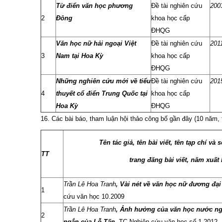
T
ừ điển văn học phương
Đề tài nghiên cứu
200
2
Đông
khoa học cấp
ĐHQG
Văn học nữ hải ngoại Việt
Đề tài nghiên cứu
201
3
Nam tại Hoa Kỳ
khoa học cấp
ĐHQG
Những nghiên cứu mới về tiểu
Đề tài nghiên cứu
201
4
thuyết cổ điển Trung Quốc tại
khoa học cấp
Hoa Kỳ
ĐHQG
16. Các bài báo, tham luận hội thảo công bố gần đây (10 năm, 
Tên tác giả, tên bài viết, tên tạp chí và 
TT
trang đăng bài viết, năm xuất
Trần Lê Hoa Tranh
,
Vài nét về văn học nữ đương đạ
1
cứu văn học 10.2009
Trần Lê Hoa Tranh
,
Ảnh hưởng của văn học nước ngo
2
ngắn của Lỗ Tấn,
TC Nghiên cứu văn học số 1.2012