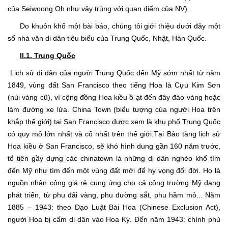
của Seiwoong Oh như vậy trùng với quan điểm của NV).
Do khuôn khổ một bài báo, chúng tôi giới thiệu dưới đây một
số nhà văn di dân tiêu biểu của Trung Quốc, Nhật, Hàn Quốc.
II.1. Trung Quốc
Lịch sử di dân của người Trung Quốc đến Mỹ sớm nhất từ năm
1849, vùng đất San Francisco theo tiếng Hoa là Cựu Kim Sơn
(núi vàng cũ), vì cộng đồng Hoa kiều ồ ạt đến đây đào vàng hoặc
làm đường xe lửa. China Town (biểu tượng của người Hoa trên
khắp thế giới) tại San Francisco được xem là khu phố Trung Quốc
có quy mô lớn nhất và cổ nhất trên thế giới.Tại Bảo tàng lịch sử
Hoa kiều ở San Francisco, sẽ khó hình dung gần 160 năm trước,
tổ tiên gầy dựng các chinatown là những di dân nghèo khổ tìm
đến Mỹ như tìm đến một vùng đất mới để hy vọng đổi đời. Họ là
nguồn nhân công giá rẻ cung ứng cho cả công trường Mỹ đang
phát triển, từ phu đãi vàng, phu đường sắt, phu hầm mỏ... Năm
1885 – 1943: theo Đạo Luật Bài Hoa (Chinese Exclusion Act),
người Hoa bị cấm di dân vào Hoa Kỳ. Đến năm 1943: chính phủ