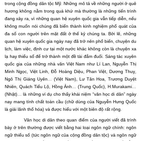
trong cộng đồng dân tộc Mỹ. Những mô tả về những người ở quê
hương không nằm trong quá khứ mà thường là những tiến trình
đang xảy ra, vì những quan hệ xuyên quốc gia vẫn tiếp diễn, nếu
không muốn nói chúng đã biến thành kinh nghiệm phổ quát của
đa số con người trên mặt đất ở thế kỷ chúng ta. Bởi lẽ, những
quan hệ xuyên quốc gia ngày nay đã trở nên phổ biến, chuyện du
lịch, làm việc, định cư tại một nước khác không còn là chuyện xa
lạ hay thiểu số để trở thành một đề tài đắm đuối. Sáng tác xuyên
quốc gia của những nhà văn Việt Nam như Lí Lan, Nguyễn Thị
Minh Ngọc, Việt Linh, Đỗ Hoàng Diệu, Phan Việt, Dương Thuỵ,
Ngô Thị Giáng Uyên… (Việt Nam), Lư Tân Hoa, Trương Duyệt
Nhiên, Quách Tiểu Lộ, Hồng Ảnh… (Trung Quốc), H.Murakami…
(Nhật)… là những ví dụ cho thấy khái niệm “văn học di dân” ngày
nay mang tính chất toàn cầu (chữ dùng của Nguyễn Hưng Quốc
là giải lãnh thổ hóa) và được hiểu với một biên độ rất rộng.
Văn học di dân theo quan điểm của người viết đã trình
bày ở trên thường được viết bằng hai loại ngôn ngữ chính: ngôn
ngữ thiểu số (tức ngôn ngữ của cộng đồng dân tộc) và ngôn ngữ