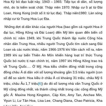
Hoa Kỳ bỏ đạo luật này. 1943 – 1965: Tiếp tục di dân, số lượng
nhỏ, do bị kiểm soát chặt. Thập niên 1970: Nhập cư ồ ạt từ Đài
Loan, Hong Kong (một số ít từ lục địa). Thập niên1980: Làn sóng
nhập cư từ Trung Hoa Lục Địa.
Những đợt di dân khác của người Hoa (bao gồm cả người Hoa ở
đại lục, Hồng Kông và Đài Loan) đến Mỹ liên quan đến biến cố
chính trị: năm 1949, khi Trung Quốc thành lập nước Cộng hòa
nhân dân Trung Hoa, nhiều người Trung Quốc tìm cách sang Đài
Loan và các nước khác, năm 1966-1976 khi Văn cách nổ ra, năm
1989 khi sự biến Thiên An Môn khiến hàng loạt trí thức Trung
Quốc bỏ nước tị nạn chính trị, năm 1997 khi Hồng Kông trao trả
về Trung Quốc…. Ở Mỹ, Hoa kiều chiếm đông nhất trong cộng
đồng châu Á di dân với số lượng khoảng gần 3,5 triệu người (con
số để so sánh: Hoa kiều ở châu Á có khoảng 31 triệu, châu Mỹ 6
triệu, châu Âu 1,7 triệu
[6]
) do đó số lượng nhà văn Trung Quốc ở
Mỹ cũng đông nhất, và thành công nhất trong các cộng đồng Mỹ
gốc Á: Maxine Hong Kingston, Cáp Kim, Amy Tan, Anchee Min,
Yiyun Li, Lư Tân Hoa, Lisa Lee, Chang Diana, Chao Patricia, Kha