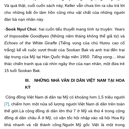
Và quả thật, cuối cuốn sách này, Keller vẫn chưa tìm ra câu trả lời
cho những bất ổn tâm hồn cũng như vật chất của những người
đàn bà nạn nhân này.
-
Sook Nyul Choi
: hai cuốn tiểu thuyết mang tính tự truyện:
Years
of Impossible Goodbyes
(Những năm tháng không thể giã từ) và
Echoes of the White Giraffe
(Tiếng vọng của chú Hươu cao cổ
trắng) kể về cuộc vượt thoát của Sookan Bak và anh trai đến trại
tập trung của Mỹ tại Hàn Quốc thập niên 1950.
Tiếng vọng…
khai
thác chiến tranh qua cái nhìn ngây thơ của nạn nhân, một đứa trẻ
15 tuổi Sookan Bak.
III. NHỮNG NHÀ VĂN DI DÂN VIỆT NAM TẠI HOA
KỲ
Cộng đồng Việt Nam di dân tại Mỹ có khoảng hơn 1,5 triệu người
[7]
, chiếm hơn một nửa số lượng người Việt Nam di dân trên toàn
thế giới.Là cộng đồng di dân lớn thứ 7 ở Mỹ và thứ 4 trong cộng
đồng di dân châu Á ở Mỹ, có vận tốc hội nhập vào xã hội Hoa Kỳ
khá nhanh và rất thành công.Người Mỹ gốc Việt là một trong