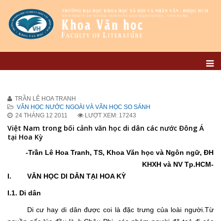
TRẦN LÊ HOA TRANH
VĂN HỌC NƯỚC NGOÀI VÀ VĂN HỌC SO SÁNH
24 THÁNG 12 2011
LƯỢT XEM: 17243
Việt Nam trong bối cảnh văn học di dân các nước Đông Á
tại Hoa Kỳ
-Trần Lê Hoa Tranh, TS, Khoa Văn học và Ngôn ngữ, ĐH
KHXH và NV Tp.HCM-
I. VĂN HỌC DI DÂN TẠI HOA KỲ
I.1. Di dân
Di cư hay di dân được coi là đặc trưng của loài người.Từ