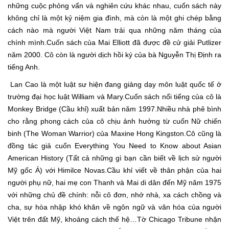
những cuộc phỏng vấn và nghiên cứu khác nhau, cuốn sách này
không chỉ là một kỷ niệm gia đình, mà còn là một ghi chép bằng
cách nào mà người Việt Nam trải qua những năm tháng của
chính mình.Cuốn sách của Mai Elliott đã được đề cử giải Putlizer
năm 2000. Cô còn là người dịch hồi ký của bà Nguyễn Thị Định ra
tiếng Anh.
Lan Cao là một luật sư hiện đang giảng dạy môn luật quốc tế ở
trường đại học luật William và Mary.Cuốn sách nổi tiếng của cô là
Monkey Bridge (Cầu khỉ) xuất bản năm 1997.Nhiều nhà phê bình
cho rằng phong cách của cô chịu ảnh hưởng từ cuốn Nữ chiến
binh (The Woman Warrior) của Maxine Hong Kingston.Cô cũng là
đồng tác giả cuốn Everything You Need to Know about Asian
American History (Tất cả những gì bạn cần biết về lịch sử người
Mỹ gốc Á) với Himilce Novas.Cầu khỉ viết về thân phận của hai
người phụ nữ, hai mẹ con Thanh và Mai di dân đến Mỹ năm 1975
với những chủ đề chính: nỗi cô đơn, nhớ nhà, xa cách chồng và
cha, sự hòa nhập khó khăn về ngôn ngữ và văn hóa của người
Việt trên đất Mỹ, khoảng cách thế hệ…Tờ Chicago Tribune nhận