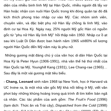
diện của nhiều binh lính Mỹ tại Hàn Quốc, nhiều người đã lấy vợ
Hàn hoặc nhận con nuôi Hàn Quốc trong khi đóng quân tại đó đã
kích thích phong trào nhập cư vào Mỹ. Các nhóm sinh viên,
chuyên viên, và đặc biệt phụ nữ Hàn lấy chồng là lính Mỹ, vào
định cư tại Hoa Kỳ. Ngày nay, 25% người Mỹ gốc Hàn có nguồn
gốc từ “phụ nữ Hàn lấy lính Mỹ” hồi thập niên 1950. Nhập cư ồ ạt
sau khi Luật Di Dân được ban hành năm 1965 với80% số lượng
người Hàn Quốc đến Mỹ năm này là phụ nữ.
Những gương mặt đáng chú ý của văn học di dân Hàn Quốc tại
Hoa Kỳ là Peter Hyun (1906-1991), nhà văn thế hệ thứ nhất của
Hàn Quốc tại Mỹ, Younghill Kang (1931), Lee Chang-rae (1965)…
Sau đây là một vài gương mặt tiêu biểu.
-
Chang, Leonard
sinh năm 1968 tại New York, học ở Harvard và
UC Irvine ra, là một nhà văn gốc Mỹ khá nổi tiếng ở Mỹ, viết văn
phơi bày những khủng hoảng trong quá trình đi tìm kiếm bản ngã
cá nhân. Các tác phẩm của anh gồm:
The Fruit’n Food
(1996)
(tạm dịch: Thức ăn và Trái cây),
Dispatched from the Cold
(1998)