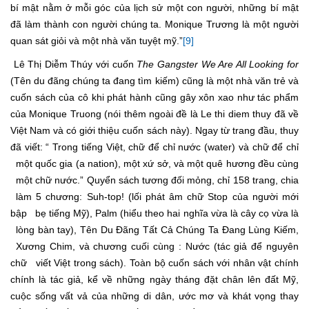
bí mật nằm ở mỗi góc của lịch sử một con người, những bí mật
đã làm thành con người chúng ta. Monique Trương là một người
quan sát giỏi và một nhà văn tuyệt mỹ.”
[9]
Lê Thị Diễm Thúy với cuốn
The Gangster We Are All Looking for
(Tên du đãng chúng ta đang tìm kiếm) cũng là một nhà văn trẻ và
cuốn sách của cô khi phát hành cũng gây xôn xao như tác phẩm
của Monique Truong (nói thêm ngoài đề là Le thi diem thuy đã về
Việt Nam và có giới thiệu cuốn sách này). Ngay từ trang đầu, thuy
đã viết: “ Trong tiếng Việt, chữ để chỉ nước (water) và chữ để chỉ
một quốc gia (a nation), một xứ sở, và một quê hương đều cùng
một chữ nước.” Quyển sách tương đối mỏng, chỉ 158 trang, chia
làm 5 chương: Suh-top! (lối phát âm chữ Stop của người mới
bập bẹ tiếng Mỹ), Palm (hiểu theo hai nghĩa vừa là cây cọ vừa là
lòng bàn tay), Tên Du Đãng Tất Cả Chúng Ta Đang Lùng Kiếm,
Xương Chim, và chương cuối cùng : Nước (tác giả để nguyên
chữ viết Việt trong sách). Toàn bộ cuốn sách với nhân vật chính
chính là tác giả, kể về những ngày tháng đặt chân lên đất Mỹ,
cuộc sống vất vả của những di dân, ước mơ và khát vọng thay