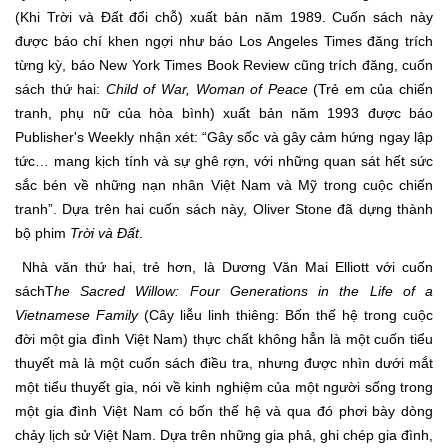
(Khi Trời và Đất đổi chỗ) xuất bản năm 1989. Cuốn sách này
được báo chí khen ngợi như báo Los Angeles Times đăng trích
từng kỳ, báo New York Times Book Review cũng trích đăng, cuốn
sách thứ hai:
Child of War, Woman of Peace
(Trẻ em của chiến
tranh, phụ nữ của hòa bình) xuất bản năm 1993 được báo
Publisher's Weekly nhận xét: “Gây sốc và gây cảm hứng ngay lập
tức… mang kịch tính và sự ghê rợn, với những quan sát hết sức
sắc bén về những nạn nhân Việt Nam và Mỹ trong cuộc chiến
tranh”. Dựa trên hai cuốn sách này, Oliver Stone đã dựng thành
bộ phim
Trời và Đất
.
Nhà văn thứ hai, trẻ hơn, là Dương Văn Mai Elliott với cuốn
sáchT
he Sacred Willow: Four Generations in the Life of a
Vietnamese Family
(Cây liễu linh thiêng: Bốn thế hệ trong cuộc
đời một gia đình Việt Nam) thực chất không hẳn là một cuốn tiểu
thuyết mà là một cuốn sách điều tra, nhưng được nhìn dưới mắt
một tiểu thuyết gia, nói về kinh nghiệm của một người sống trong
một gia đình Việt Nam có bốn thế hệ và qua đó phơi bày dòng
chảy lịch sử Việt Nam. Dựa trên những gia phả, ghi chép gia đình,