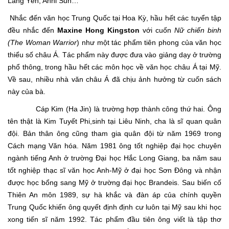
Lăng Yến, Anni Sun…
Nhắc đến văn học Trung Quốc tại Hoa Kỳ, hầu hết các tuyển tập
đều nhắc đến
Maxine Hong Kingston
với cuốn
Nữ chiến binh
(The Woman Warrior
) như một tác phẩm tiên phong của văn học
thiểu số châu Á. Tác phẩm này được đưa vào giảng dạy ở trường
phổ thông, trong hầu hết các môn học về văn học châu Á tại Mỹ.
Về sau, nhiều nhà văn châu Á đã chịu ảnh hưởng từ cuốn sách
này của bà.
Cáp Kim (Ha Jin) là trường hợp thành công thứ hai. Ông
tên thật là Kim Tuyết Phi,sinh tại Liêu Ninh, cha là sĩ quan quân
đội. Bản thân ông cũng tham gia quân đội từ năm 1969 trong
Cách mạng Văn hóa. Năm 1981 ông tốt nghiệp đại học chuyên
ngành tiếng Anh ở trường Đại học Hắc Long Giang, ba năm sau
tốt nghiệp thạc sĩ văn học Anh-Mỹ ở đại học Sơn Đông và nhận
được học bổng sang Mỹ ở trường đại học Brandeis. Sau biến cố
Thiên An môn 1989, sự hà khắc và đàn áp của chính quyền
Trung Quốc khiến ông quyết định định cư luôn tại Mỹ sau khi học
xong tiến sĩ năm 1992. Tác phẩm đầu tiên ông viết là tập thơ