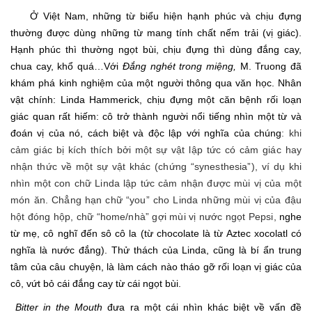
Ở Việt Nam, những từ biểu hiện hạnh phúc và chịu đựng
thường được dùng những từ mang tính chất nếm trải (vị giác).
Hạnh phúc thì thường ngọt bùi, chịu đựng thì dùng đắng cay,
chua cay, khổ quá…Với
Đắng nghét trong miệng,
M. Truong đã
khám phá kinh nghiệm của một người thông qua văn học. Nhân
vật chính: Linda Hammerick, chịu đựng một căn bệnh rối loạn
giác quan rất hiếm: cô trở thành người nổi tiếng nhìn một từ và
đoán vị của nó, cách biệt và độc lập với nghĩa của chúng
: khi
cảm giác bị kích thích bởi một sự vật lập tức có cảm giác hay
nhận thức về một sự vật khác (chứng “synesthesia”), ví dụ khi
nhìn một con chữ Linda lập tức cảm nhận được mùi vị của một
món ăn. Chẳng hạn chữ “you” cho Linda những mùi vị của đậu
hột đóng hộp, chữ “home/nhà” gợi mùi vị nước ngọt Pepsi,
nghe
từ mẹ, cô nghĩ đến sô cô la (từ chocolate là từ Aztec xocolatl có
nghĩa là nước đắng). Thử thách của Linda, cũng là bí ẩn trung
tâm của câu chuyện, là làm cách nào tháo gỡ rối loạn vị giác của
cô, vứt bỏ cái đắng cay từ cái ngọt bùi.
Bitter in the Mouth
đưa ra một cái nhìn khác biệt về vấn đề