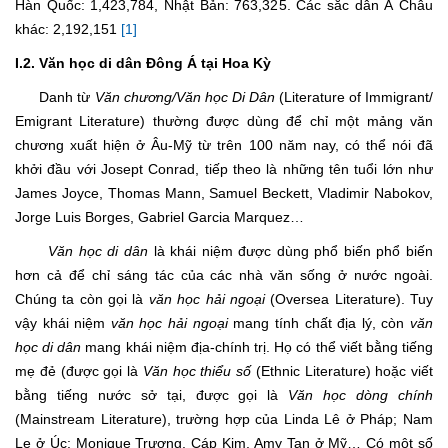
Hàn Quốc: 1,423,784, Nhật Bản: 763,325. Các sắc dân Á Châu
khác: 2,192,151
[1]
I.2. Văn học di dân Đông Á tại Hoa Kỳ
Danh từ
Văn chương/Văn học Di Dân
(Literature of Immigrant/
Emigrant Literature) thường được dùng để chỉ một mảng văn
chương xuất hiện ở Âu-Mỹ từ trên 100 năm nay, có thể nói đã
khởi đầu với Josept Conrad, tiếp theo là những tên tuổi lớn như
James Joyce, Thomas Mann, Samuel Beckett, Vladimir Nabokov,
Jorge Luis Borges, Gabriel Garcia Marquez…
Văn học di dân
là khái niệm được dùng phổ biến phổ biến
hơn cả để chỉ sáng tác của các nhà văn sống ở nước ngoài.
Chúng ta còn gọi là
văn học hải ngoại
(Oversea Literature). Tuy
vậy khái niệm
văn học hải ngoại
mang tính chất địa lý, còn
văn
học di dân
mang khái niệm địa-chính trị. Họ có thể viết bằng tiếng
mẹ đẻ (được gọi là
Văn học thiểu số
(Ethnic Literature) hoặc viết
bằng tiếng nước sở tại, được gọi là
Văn học dòng chính
(Mainstream Literature), trường hợp của Linda Lê ở Pháp; Nam
Le ở Úc; Monique Trương, Cáp Kim, Amy Tan ở Mỹ… Có một số