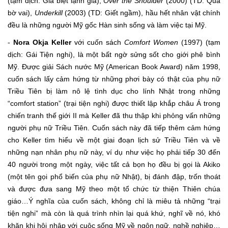
(tạm dịch: Giã biệt lạnh giá),
Over the Shoulder
(2000) (TD: Qua
bờ vai),
Underkill
(2003) (TD: Giết ngầm), hầu hết nhân vật chính
đều là những người Mỹ gốc Hàn sinh sống và làm việc tại Mỹ.
-
Nora Okja Keller
với cuốn sách
Comfort Women
(1997) (tạm
dịch: Gái Tiện nghi), là một bất ngờ sửng sốt cho giới phê bình
Mỹ. Được giải Sách nước Mỹ (American Book Award) năm 1998,
cuốn sách lấy cảm hứng từ những phơi bày có thật của phụ nữ
Triều Tiên bị làm nô lệ tình dục cho lính Nhật trong những
“comfort station” (trại tiện nghi) được thiết lập khắp châu Á trong
chiến tranh thế giới II mà Keller đã thu thập khi phỏng vấn những
người phụ nữ Triều Tiên. Cuốn sách này đã tiếp thêm cảm hứng
cho Keller tìm hiểu về một giai đoạn lịch sử Triều Tiên và về
những nạn nhân phụ nữ này, ví dụ như việc họ phải tiếp 30 đến
40 người trong một ngày, việc tất cả bọn họ đều bị gọi là Akiko
(một tên gọi phổ biến của phụ nữ Nhật), bị đánh đập, trốn thoát
và được đưa sang Mỹ theo một tổ chức từ thiện Thiên chúa
giáo…Ý nghĩa của cuốn sách, không chỉ là miêu tả những “trại
tiện nghi” mà còn là quá trình nhìn lại quá khứ, nghĩ về nó, khó
khăn khi hội nhập với cuộc sống Mỹ về ngôn ngữ, nghề nghiệp…