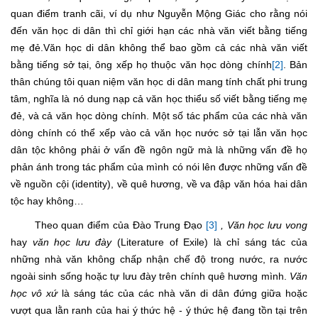
quan điểm tranh cãi, ví dụ như Nguyễn Mộng Giác cho rằng nói
đến văn học di dân thì chỉ giới hạn các nhà văn viết bằng tiếng
mẹ đẻ.Văn học di dân không thể bao gồm cả các nhà văn viết
bằng tiếng sở tại, ông xếp họ thuộc văn học dòng chính
[2]
. Bản
thân chúng tôi quan niệm văn học di dân mang tính chất phi trung
tâm, nghĩa là nó dung nạp cả văn học thiểu số viết bằng tiếng mẹ
đẻ, và cả văn học dòng chính. Một số tác phẩm của các nhà văn
dòng chính có thể xếp vào cả văn học nước sở tại lẫn văn học
dân tộc không phải ở vấn đề ngôn ngữ mà là những vấn đề họ
phản ánh trong tác phẩm của mình có nói lên được những vấn đề
về nguồn cội (identity), về quê hương, về va đập văn hóa hai dân
tộc hay không…
Theo quan điểm của Đào Trung Đạo
[3]
, Văn học lưu vong
hay
văn học lưu đày
(Literature of Exile) là chỉ sáng tác của
những nhà văn không chấp nhận chế độ trong nước, ra nước
ngoài sinh sống hoặc tự lưu đày trên chính quê hương mình.
Văn
học vô xứ
là sáng tác của các nhà văn di dân đứng giữa hoặc
vượt qua lằn ranh của hai ý thức hệ - ý thức hệ đang tồn tại trên