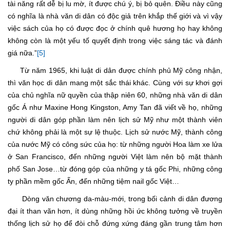
tài năng rất dễ bị lu mờ, ít được chú ý, bị bỏ quên. Điều này cũng
có nghĩa là nhà văn di dân có độc giả trên khắp thế giới và vì vậy
việc sách của họ có được đọc ở chính quê hương họ hay không
không còn là một yếu tố quyết định trong việc sáng tác và đánh
giá nữa.”
[5]
Từ năm 1965, khi luật di dân được chính phủ Mỹ công nhận,
thì văn học di dân mang một sắc thái khác. Cùng với sự khơi gợi
của chủ nghĩa nữ quyền của thập niên 60, những nhà văn di dân
gốc Á như Maxine Hong Kingston, Amy Tan đã viết về họ, những
người di dân góp phần làm nên lịch sử Mỹ như một thành viên
chứ không phải là một sự lệ thuộc. Lịch sử nước Mỹ, thành công
của nước Mỹ có công sức của họ: từ những người Hoa làm xe lửa
ở San Francisco, đến những người Việt làm nên bộ mặt thành
phố San Jose…từ đóng góp của những y tá gốc Phi, những công
ty phần mềm gốc Ấn, đến những tiệm nail gốc Việt…
Dòng văn chương da-màu-mới, trong bối cảnh di dân đương
đại ít than vãn hơn, ít dùng những hồi ức không tưởng về truyền
thống lịch sử họ để đòi chỗ đứng xứng đáng gần trung tâm hơn