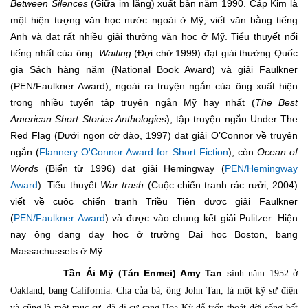
Between Silences
(Giữa im lặng) xuất bản năm 1990. Cáp Kim là
một hiện tượng văn học nước ngoài ở Mỹ, viết văn bằng tiếng
Anh và đạt rất nhiều giải thưởng văn học ở Mỹ. Tiểu thuyết nổi
tiếng nhất của ông:
Waiting
(Đợi chờ 1999) đạt giải thưởng Quốc
gia Sách hàng năm (National Book Award) và giải Faulkner
(PEN/Faulkner Award), ngoài ra truyện ngắn của ông xuất hiện
trong nhiều tuyển tập truyện ngắn Mỹ hay nhất (
The Best
American Short Stories Anthologies
), tập truyện ngắn Under The
Red Flag (Dưới ngọn cờ đào, 1997) đạt giải O’Connor về truyện
ngắn (
Flannery O'Connor Award for Short Fiction
), còn
Ocean of
Words
(Biển từ 1996) đạt giải Hemingway (
PEN/Hemingway
Award
). Tiểu thuyết
War trash
(Cuộc chiến tranh rác rưởi, 2004)
viết về cuộc chiến tranh Triều Tiên được giải Faulkner
(
PEN/Faulkner Award
) và được vào chung kết giải Pulitzer. Hiện
nay ông đang dạy học ở trường Đại học Boston, bang
Massachussets ở Mỹ.
Tần Ái Mỹ (
Tán Enmei
) Amy Tan
s
inh năm 1952 ở
Oakland, bang California.
Cha của bà, ông John Tan, là một kỹ sư điện
và cũng là một mục sư, đã di cư sang Hoa Kỳ để trốn thoát đời sống bất