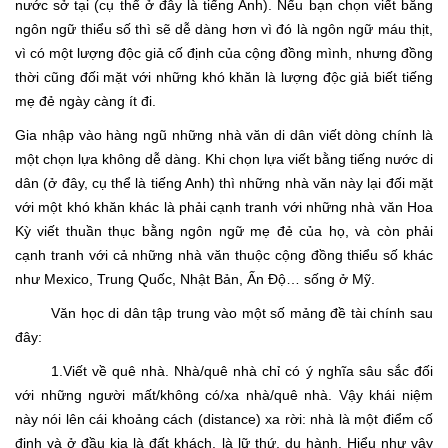
nước sở tại (cụ thể ở đây là tiếng Anh). Nếu bạn chọn viết bằng
ngôn ngữ thiểu số thì sẽ dễ dàng hơn vì đó là ngôn ngữ máu thịt,
vì có một lượng độc giả cố định của cộng đồng mình, nhưng đồng
thời cũng đối mặt với những khó khăn là lượng độc giả biết tiếng
mẹ đẻ ngày càng ít đi.
Gia nhập vào hàng ngũ những nhà văn di dân viết dòng chính là
một chọn lựa không dễ dàng. Khi chọn lựa viết bằng tiếng nước di
dân (ở đây, cụ thể là tiếng Anh) thì những nhà văn này lại đối mặt
với một khó khăn khác là phải cạnh tranh với những nhà văn Hoa
Kỳ viết thuần thục bằng ngôn ngữ mẹ đẻ của họ, và còn phải
cạnh tranh với cả những nhà văn thuộc cộng đồng thiểu số khác
như Mexico, Trung Quốc, Nhật Bản, Ấn Độ… sống ở Mỹ.
Văn học di dân tập trung vào một số mảng đề tài chính sau
đây:
1.Viết về quê nhà. Nhà/quê nhà chỉ có ý nghĩa sâu sắc đối
với những người mất/không có/xa nhà/quê nhà. Vậy khái niệm
này nói lên cái khoảng cách (distance) xa rời: nhà là một điểm cố
định và ở đầu kia là đất khách, là lữ thứ, du hành. Hiểu như vậy