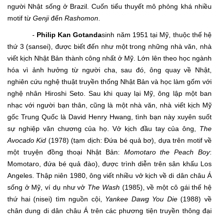
người Nhật sống ở Brazil. Cuốn tiểu thuyết mô phỏng khá nhiều
motif từ
Genji
đến
Rashomon
.
-
Philip Kan Gotanda
sinh năm 1951 tại Mỹ, thuộc thế hệ
thứ 3 (sansei),
được biết đến như một trong những nhà văn, nhà
viết kịch Nhật Bản thành công nhất ở Mỹ. Lớn lên theo học ngành
hóa vì ảnh hưởng từ người cha, sau đó, ông quay về Nhật,
nghiên cứu nghệ thuật truyền thống Nhật Bản và học làm gốm với
nghệ nhân Hiroshi Seto. Sau khi quay lại Mỹ, ông lập một ban
nhạc với người bạn thân, cũng là một nhà văn, nhà viết kịch Mỹ
gốc Trung Quốc là David Henry Hwang, tình bạn này xuyên suốt
sự nghiệp văn chương của họ. Vở kịch đầu tay của ông,
The
Avocado Kid
(1978) (tạm dịch: Đứa bé quả bơ), dựa trên motif về
một truyện đồng thoại Nhật Bản:
Momotaro the Peach Boy
:
Momotaro, đứa bé quả đào), được trình diễn trên sân khấu Los
Angeles. Thập niên 1980, ông viết nhiều vở kịch về di dân châu Á
sống ở Mỹ, ví dụ như vở
The Wash
(1985), về một cô gái thế hệ
thứ hai (nisei) tìm nguồn cội,
Yankee Dawg You Die
(1988) về
chân dung di dân châu Á trên các phương tiện truyền thông đại