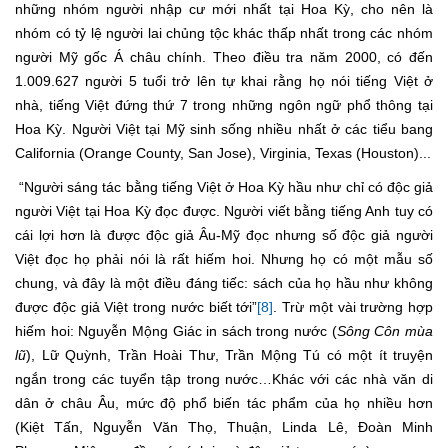
những nhóm người nhập cư mới nhất tại Hoa Kỳ, cho nên là
nhóm có tỷ lệ người lai chủng tộc khác thấp nhất trong các nhóm
người Mỹ gốc Á châu chính. Theo điều tra năm 2000, có đến
1.009.627 người 5 tuổi trở lên tự khai rằng họ nói tiếng Việt ở
nhà, tiếng Việt đứng thứ 7 trong những ngôn ngữ phổ thông tại
Hoa Kỳ. Người Việt tại Mỹ sinh sống nhiều nhất ở các tiểu bang
California (Orange County, San Jose), Virginia, Texas (Houston)...
“Người sáng tác bằng tiếng Việt ở Hoa Kỳ hầu như chỉ có độc giả
người Việt tại Hoa Kỳ đọc được. Người viết bằng tiếng Anh tuy có
cái lợi hơn là được độc giả Âu-Mỹ đọc nhưng số độc giả người
Việt đọc họ phải nói là rất hiếm hoi. Nhưng họ có một mẫu số
chung, và đây là một điều đáng tiếc: sách của họ hầu như không
được độc giả Việt trong nước biết tới”
[8]
. Trừ một vài trường hợp
hiếm hoi: Nguyễn Mộng Giác in sách trong nước (
Sông Côn mùa
lũ
), Lữ Quỳnh, Trần Hoài Thư, Trần Mộng Tú có một ít truyện
ngắn trong các tuyển tập trong nước…Khác với các nhà văn di
dân ở châu Âu, mức độ phổ biến tác phẩm của họ nhiều hơn
(Kiệt Tấn, Nguyễn Văn Thọ, Thuận, Linda Lê, Đoàn Minh