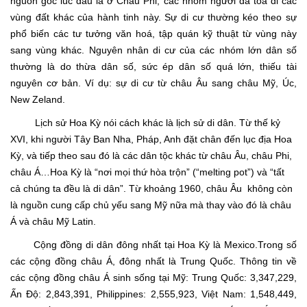
nguồn gốc lúc đầu là ở Châu Phi, các nhóm người đã toả đi các
vùng đất khác của hành tinh này. Sự di cư thường kéo theo sự
phổ biến các tư tưởng văn hoá, tập quán kỹ thuật từ vùng này
sang vùng khác. Nguyên nhân di cư của các nhóm lớn dân số
thường là do thừa dân số, sức ép dân số quá lớn, thiếu tài
nguyên cơ bản. Ví dụ: sự di cư từ châu Âu sang châu Mỹ, Úc,
New Zeland.
Lịch sử Hoa Kỳ nói cách khác là lịch sử di dân. Từ thế kỷ
XVI, khi người Tây Ban Nha, Pháp, Anh đặt chân đến lục địa Hoa
Kỳ, và tiếp theo sau đó là các dân tộc khác từ châu Âu, châu Phi,
châu Á…Hoa Kỳ là “nơi mọi thứ hòa trộn” (“melting pot”) và “tất
cả chúng ta đều là di dân”. Từ khoảng 1960, châu Âu không còn
là nguồn cung cấp chủ yếu sang Mỹ nữa mà thay vào đó là châu
Á và châu Mỹ Latin.
Cộng đồng di dân đông nhất tại Hoa Kỳ là Mexico.Trong số
các cộng đồng châu Á, đông nhất là Trung Quốc. Thông tin về
các cộng đồng châu Á sinh sống tại Mỹ: Trung Quốc: 3,347,229,
Ấn Ðộ: 2,843,391, Philippines: 2,555,923, Việt Nam: 1,548,449,