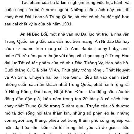
Tác phẩm của bà là kinh nghiệm trong việc học hành và
cuộc sống của bà ở nước ngoài. Những cuốn sách này bán rất
chạy ở cả Đài Loan và Trung Quốc, bà còn có nhiều độc giả hơn
sau cái chết kỳ lạ của bà năm 1991.
An Ni Bảo Bối, một nhà văn nữ Đại lục rất trẻ, là nhà văn
Trung Quốc hàng đầu của văn học trên mạng. An Ni Bảo Bối hay
các nick name trên mạng cô là: Anni Baobei, anny baby, anni
babe đã trở nên quen thuộc với dòng văn học mạng ở Trung Hoa
đại lục.Tất cả tác phẩm của cô như Đảo Tường Vy, Hoa bên bờ,
Cuối tháng 8, Giã biệt Vi An, Phút giây trống rỗng , Thất Nguyệt
và An Sinh, Chuyện hai ba, Hoa Sen… đều lọt vào danh sách
những cuốn sách ăn khách nhất Trung Quốc, phát hành rộng rãi
ở Hồng Kông, Đài Loan, Nhật Bản, Đức… tác động sâu sắc tới
đông đảo độc giả, luôn nằm trong top 20 tác giả có sách bán
chạy nhất Trung Quốc trong 5 năm qua. Truyện của cô thường
mô tả đời sống nội tâm thầm kín, những số phận éo le, những
con người lang thang, phiêu bạt trong thành phố công nghiệp và
hiện đại hóa, tìm kiếm cái tôi trong tình yêu và ảo giác… tiểu