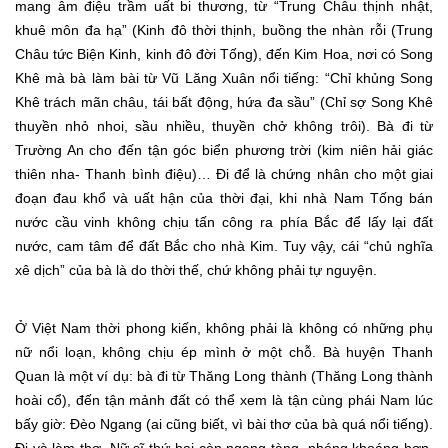
mang âm điệu trầm uất bi thương, từ “Trung Châu thịnh nhật,
khuê môn đa hạ” (Kinh đô thời thịnh, buồng the nhàn rỗi (Trung
Châu tức Biện Kinh, kinh đô đời Tống), đến Kim Hoa, nơi có Song
Khê mà bà làm bài từ Vũ Lăng Xuân nổi tiếng: “Chỉ khủng Song
Khê trách mãn châu, tái bất động, hứa đa sầu” (Chỉ sợ Song Khê
thuyền nhỏ nhoi, sầu nhiều, thuyền chở không trôi). Bà đi từ
Trường An cho đến tận góc biển phương trời (kim niên hải giác
thiên nha- Thanh bình điệu)… Đi để là chứng nhân cho một giai
đoạn đau khổ và uất hận của thời đại, khi nhà Nam Tống bán
nước cầu vinh không chịu tấn công ra phía Bắc để lấy lại đất
nước, cam tâm để đất Bắc cho nhà Kim. Tuy vậy, cái “chủ nghĩa
xê dịch” của bà là do thời thế, chứ không phải tự nguyện.
Ở Việt Nam thời phong kiến, không phải là không có những phụ
nữ nổi loạn, không chịu ép mình ở một chỗ. Bà huyện Thanh
Quan là một ví dụ: bà đi từ Thăng Long thành (Thăng Long thành
hoài cổ), đến tận mảnh đất có thể xem là tận cùng phái Nam lúc
bấy giờ: Đèo Ngang (ai cũng biết, vì bài thơ của bà quá nổi tiếng).