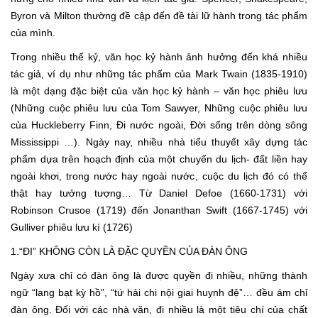
Byron và Milton thường đề cập đến đề tài lữ hành trong tác phẩm
của mình.
Trong nhiều thế kỷ, văn học kỷ hành ảnh hưởng đến khá nhiều
tác giả, ví dụ như những tác phẩm của Mark Twain (1835-1910)
là một dạng đặc biệt của văn học kỷ hành – văn học phiêu lưu
(Những cuộc phiêu lưu của Tom Sawyer, Những cuộc phiêu lưu
của Huckleberry Finn, Đi nước ngoài, Đời sống trên dòng sông
Mississippi …). Ngày nay, nhiều nhà tiểu thuyết xây dựng tác
phẩm dựa trên hoạch định của một chuyến du lịch- đất liền hay
ngoài khơi, trong nước hay ngoài nước, cuộc du lịch đó có thể
thật hay tưởng tượng… Từ Daniel Defoe (1660-1731) với
Robinson Crusoe (1719) đến Jonanthan Swift (1667-1745) với
Gulliver phiêu lưu kí (1726)
1.“ĐI” KHÔNG CÒN LÀ ĐẶC QUYỀN CỦA ĐÀN ÔNG
Ngày xưa chỉ có đàn ông là được quyền đi nhiều, những thành
ngữ “lang bạt kỳ hồ”, “tứ hải chi nội giai huynh đệ”… đều ám chỉ
đàn ông. Đối với các nhà văn, đi nhiều là một tiêu chí của chất