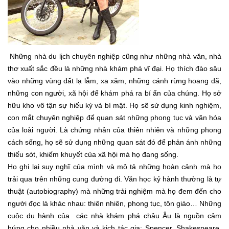
Những nhà du lịch chuyên nghiệp cũng như những nhà văn, nhà
thơ xuất sắc đều là những nhà khám phá vĩ đại. Họ thích đào sâu
vào những vùng đất lạ lẫm, xa xăm, những cánh rừng hoang dã,
những con người, xã hội để khám phá ra bí ẩn của chúng. Họ sở
hữu kho vô tận sự hiếu kỳ và bí mật. Họ sẽ sử dụng kinh nghiệm,
con mắt chuyên nghiệp để quan sát những phong tục và văn hóa
của loài người. Là chứng nhân của thiên nhiên và những phong
cách sống, họ sẽ sử dụng những quan sát đó để phản ánh những
thiếu sót, khiếm khuyết của xã hội mà họ đang sống.
Họ ghi lại suy nghĩ của mình và mô tả những hoàn cảnh mà họ
trải qua trên những cung đường đi. Văn học kỷ hành thường là tự
thuật (autobiography) mà những trải nghiệm mà họ đem đến cho
người đọc là khác nhau: thiên nhiên, phong tục, tôn giáo… Những
cuộc du hành của các nhà khám phá châu Âu là nguồn cảm
hứng cho nhiều nhà văn và kịch tác gia: Spencer, Shakespeare,