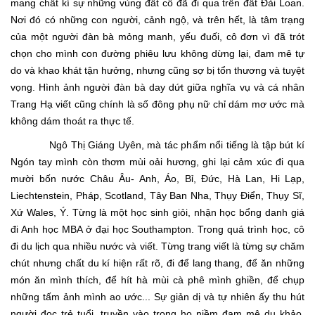
mang chất kí sự những vùng đất cô đã đi qua trên đất Đài Loan.
Nơi đó có những con người, cảnh ngộ, và trên hết, là tâm trạng
của một người đàn bà mỏng manh, yếu đuối, cô đơn vì đã trót
chọn cho mình con đường phiêu lưu không dừng lại, đam mê tự
do và khao khát tận hưởng, nhưng cũng sợ bị tổn thương và tuyệt
vọng. Hình ảnh người đàn bà day dứt giữa nghĩa vụ và cá nhân
Trang Hạ viết cũng chính là số đông phụ nữ chỉ dám mơ ước mà
không dám thoát ra thực tế.
Ngô Thị Giáng Uyên, mà tác phẩm nổi tiếng là tập bút kí
Ngón tay mình còn thơm mùi oải hương, ghi lại cảm xúc đi qua
mười bốn nước Châu Âu- Anh, Áo, Bỉ, Đức, Hà Lan, Hi Lạp,
Liechtenstein, Pháp, Scotland, Tây Ban Nha, Thụy Điển, Thụy Sĩ,
Xứ Wales, Ý. Từng là một học sinh giỏi, nhận học bổng danh giá
đi Anh học MBA ở đại học Southampton. Trong quá trình học, cô
đi du lịch qua nhiều nước và viết. Từng trang viết là từng sự chăm
chút nhưng chất du kí hiện rất rõ, đi để lang thang, để ăn những
món ăn mình thích, để hít hà mùi cà phê mình ghiền, để chụp
những tấm ảnh mình ao ước... Sự giản dị và tự nhiên ấy thu hút
người đọc trẻ tuổi, truyền vào trong họ niềm đam mê du khảo,