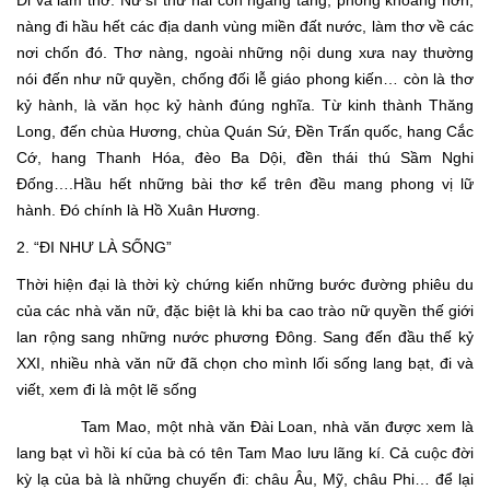
Đi và làm thơ. Nữ sĩ thứ hai còn ngang tàng, phóng khoáng hơn,
nàng đi hầu hết các địa danh vùng miền đất nước, làm thơ về các
nơi chốn đó. Thơ nàng, ngoài những nội dung xưa nay thường
nói đến như nữ quyền, chống đối lễ giáo phong kiến… còn là thơ
kỷ hành, là văn học kỷ hành đúng nghĩa. Từ kinh thành Thăng
Long, đến chùa Hương, chùa Quán Sứ, Đền Trấn quốc, hang Cắc
Cớ, hang Thanh Hóa, đèo Ba Dội, đền thái thú Sầm Nghi
Đống….Hầu hết những bài thơ kể trên đều mang phong vị lữ
hành. Đó chính là Hồ Xuân Hương.
2. “ĐI NHƯ LÀ SỐNG”
Thời hiện đại là thời kỳ chứng kiến những bước đường phiêu du
của các nhà văn nữ, đặc biệt là khi ba cao trào nữ quyền thế giới
lan rộng sang những nước phương Đông. Sang đến đầu thế kỷ
XXI, nhiều nhà văn nữ đã chọn cho mình lối sống lang bạt, đi và
viết, xem đi là một lẽ sống
Tam Mao, một nhà văn Đài Loan, nhà văn được xem là
lang bạt vì hồi kí của bà có tên Tam Mao lưu lãng kí. Cả cuộc đời
kỳ lạ của bà là những chuyến đi: châu Âu, Mỹ, châu Phi… để lại