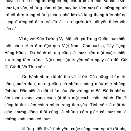
thuyết của cô cũng thường có một cấu trúc lan man và cách viết
như tạp văn, những cảm nhận, suy tư, tâm sự của những người
trẻ cô đơn trong những thành phố lớn và lang thang trên những
cung đường vô định. Và đó là lí do người trẻ tuổi yêu thích văn
của cô.
Ví dụ với Đảo Tường Vy. Một cô gái Trung Quốc thực hiện
một hành trình đơn độc qua Việt Nam, Campuchia, Tây Tạng,
Hồng Kông…Du hành nhưng cũng là thực hiện một cuộc phiêu
lưu trong tâm tưởng. Nội dung tập truyện nằm ngay tiêu đề: Cứ
đi. Cứ đi. Và Tình yêu.
Du hành nhưng là để tìm về kí ức. Có những kí ức trĩu
nặng, buồn đau, nhưng cũng có những mảng màu nhẹ nhàng,
tĩnh tại. Đặc biệt là một kí ức sâu sắc với người Bố. Đó là những
âm thanh vang vọng của nội tâm một cách chân thành. Ra đi
cũng là tìm kiếm chính mình trong tình yêu. Tình yêu là một ảo
giác nhưng đông thời cũng là những cảm giác có thực và là
những khát khao có thực.
Những triết lí về tình yêu, cuộc sống, con người rất nhẹ