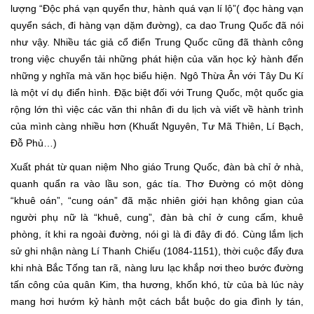
lượng “Độc phá vạn quyển thư, hành quá vạn lí lộ”( đọc hàng vạn
quyển sách, đi hàng vạn dặm đường), ca dao Trung Quốc đã nói
như vậy. Nhiều tác giả cổ điển Trung Quốc cũng đã thành công
trong việc chuyển tải những phát hiện của văn học kỷ hành đến
những ‎y nghĩa mà văn học biểu hiện. Ngô Thừa Ân với Tây Du Kí
là một ví dụ điển hình. Đặc biệt đối với Trung Quốc, một quốc gia
rộng lớn thì việc các văn thi nhân đi du lịch và viết về hành trình
của mình càng nhiều hơn (Khuất Nguyên, Tư Mã Thiên, Lí Bạch,
Đỗ Phủ…)
Xuất phát từ quan niệm Nho giáo Trung Quốc, đàn bà chỉ ở nhà,
quanh quẩn ra vào lầu son, gác tía. Thơ Đường có một dòng
“khuê oán”, “cung oán” đã mặc nhiên giới hạn không gian của
người phụ nữ là “khuê, cung”, đàn bà chỉ ở cung cấm, khuê
phòng, ít khi ra ngoài đường, nói gì là đi đây đi đó. Cùng lắm lịch
sử ghi nhận nàng Lí Thanh Chiếu (1084-1151), thời cuộc đẩy đưa
khi nhà Bắc Tống tan rã, nàng lưu lạc khắp nơi theo bước đường
tấn công của quân Kim, tha hương, khốn khó, từ của bà lúc này
mang hơi hướm kỷ hành một cách bắt buộc do gia đình ly tán,