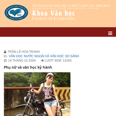
TRẦN LÊ HOA TRANH
VĂN HỌC NƯỚC NGOÀI VÀ VĂN HỌC SO SÁNH
19 THÁNG 10 2009
LƯỢT XEM: 14265
Phụ nữ và văn học kỷ hành