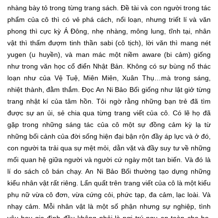
nhàng bày tỏ trong từng trang sách. Đề tài và con người trong tác
phẩm của cô thì có vẻ phá cách, nổi loạn, nhưng triết lí và văn
phong thì cực kỳ Á Đông, nhẹ nhàng, mông lung, tĩnh tại, nhân
vật thì thấm đượm tinh thần sabi (cô tịch), lời văn thì mang nét
yugen (u huyền), và man mác một niềm aware (bi cảm) giống
như trong văn học cổ điển Nhật Bản. Không có sự bùng nổ thác
loạn như của Vệ Tuệ, Miên Miên, Xuân Thụ…mà trong sáng,
nhiệt thành, đằm thắm. Đọc An Ni Bảo Bối giống như lật giở từng
trang nhật kí của tâm hồn. Tôi ngờ rằng những bạn trẻ đã tìm
được sự an ủi, sẻ chia qua từng trang viết của cô. Có lẽ họ đã
gặp trong những sáng tác của cô một sự đồng cảm kỳ lạ từ
những bối cảnh của đời sống hiện đại bận rộn đầy áp lực và ở đó,
con người ta trải qua sự mệt mỏi, dằn vặt và đầy suy tư về những
mối quan hệ giữa người và người cứ ngày một tan biến. Và đó là
lí do sách cô bán chạy. An Ni Bảo Bối thường tạo dựng những
kiểu nhân vật rất riêng. Lẩn quất trên trang viết của cô là một kiểu
phụ nữ vừa cô đơn, vừa cứng cỏi, phức tạp, đa cảm, lạc loài. Và
nhạy cảm. Mỗi nhân vật là một số phận nhưng sự nghiệp, tình