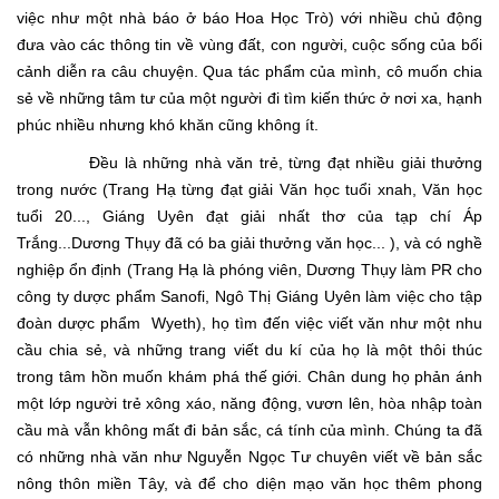
việc như một nhà báo ở báo Hoa Học Trò) với nhiều chủ động
đưa vào các thông tin về vùng đất, con người, cuộc sống của bối
cảnh diễn ra câu chuyện. Qua tác phẩm của mình, cô muốn chia
sẻ về những tâm tư của một người đi tìm kiến thức ở nơi xa, hạnh
phúc nhiều nhưng khó khăn cũng không ít.
Đều là những nhà văn trẻ, từng đạt nhiều giải thưởng
trong nước (Trang Hạ từng đạt giải Văn học tuổi xnah, Văn học
tuổi 20..., Giáng Uyên đạt giải nhất thơ của tạp chí Áp
Trắng...Dương Thụy đã có ba giải thưởng văn học... ), và có nghề
nghiệp ổn định (Trang Hạ là phóng viên, Dương Thụy làm PR cho
công ty dược phẩm Sanofi, Ngô Thị Giáng Uyên làm việc cho tập
đoàn dược phẩm Wyeth), họ tìm đến việc viết văn như một nhu
cầu chia sẻ, và những trang viết du kí của họ là một thôi thúc
trong tâm hồn muốn khám phá thế giới. Chân dung họ phản ánh
một lớp người trẻ xông xáo, năng động, vươn lên, hòa nhập toàn
cầu mà vẫn không mất đi bản sắc, cá tính của mình. Chúng ta đã
có những nhà văn như Nguyễn Ngọc Tư chuyên viết về bản sắc
nông thôn miền Tây, và để cho diện mạo văn học thêm phong