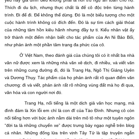
yêu hay gia đình đều không phải là nơi trú ngụ an toàn cho họ.
Thích đi du lịch, nhưng thực chất là để cô độc trên từng hành
trình. Đi để đi. Để không thể dừng. Đó là một biểu tượng cho một
cuộc hành trình không có đích đến. Đó là sự tìm cách giải thóat
của những tâm hồn kiêu hãnh nhưng đầy tự ti. Kiểu nhân vật ấy
trở thành một điểm nhận biết cho tác phẩm của An Ni Bảo Bối,
như phản ảnh một phần tâm trạng đa phức của cô.
Ở Việt Nam, theo đánh giá của chúng tôi có ít nhất ba nhà
văn nữ được xem là những nhà văn xê dịch, đi nhiều, và viết văn
trên những cung đường đi, đó là Trang Hạ, Ngô Thị Giáng Uyên
và Dương Thụy. Tác phẩm của họ phản ánh rất rõ quan điểm văn
chương: đi và viết, phản ánh rất rõ những vùng đất mà họ đi qua,
văn hóa và con người nơi đó.
Trang Hạ, nổi tiếng là một dịch giả văn học mạng, mà
đình đám là Xin lỗi em chỉ là con đĩ của Tào Đình. Nhưng cô còn
nổi tiếng hơn với bức ảnh nằm dài trên mô tô như một tuyên ngôn
“đời ta là những chuyến xe” được trưng bày ngạo nghễ trên blog
cá nhân. Những đống lửa trên vịnh Tây Tử là tập truyện ngắn