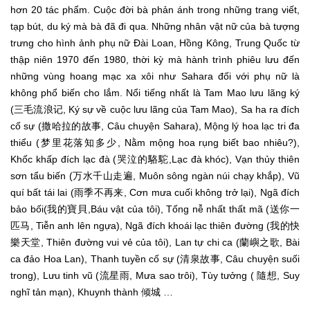
hơn 20 tác phẩm. Cuộc đời bà phản ánh trong những trang viết,
tạp bút, du ký mà bà đã đi qua. Những nhân vật nữ của bà tượng
trưng cho hình ảnh phụ nữ Đài Loan, Hồng Kông, Trung Quốc từ
thập niên 1970 đến 1980, thời kỳ mà hành trình phiêu lưu đến
những vùng hoang mạc xa xôi như Sahara đối với phụ nữ là
không phổ biến cho lắm. Nổi tiếng nhất là Tam Mao lưu lãng ký
(三毛流浪记, Ký sự về cuộc lưu lãng của Tam Mao), Sa ha ra đích
cố sự (撒哈拉的故事, Câu chuyện Sahara), Mộng lý hoa lạc tri đa
thiểu (梦里花落知多少, Nằm mộng hoa rụng biết bao nhiêu?),
Khốc khấp đích lạc đà (哭泣的駱駝,Lạc đà khóc), Vạn thủy thiên
sơn tẩu biến (万水千山走遍, Muôn sông ngàn núi chạy khắp), Vũ
quí bất tái lai (雨季不再来, Cơn mưa cuối không trở lại), Ngã đích
bảo bối(我的寶貝,Báu vật của tôi), Tống nễ nhất thất mã (送你一
匹马, Tiễn anh lên ngựa), Ngã đích khoái lạc thiên đường (我的快
樂天堂, Thiên đường vui vẻ của tôi), Lan tự chi ca (蘭嶼之歌, Bài
ca đảo Hoa Lan), Thanh tuyền cố sự (清泉故事, Câu chuyện suối
trong), Lưu tinh vũ (流星雨, Mưa sao trôi), Tùy tưởng ( 隨想, Suy
nghĩ tản mạn), Khuynh thành 倾城 …