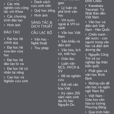
Đình Chiểu
Danh sách
gian
Các nhà
cựu sinh viên
Kawabata
nghiên cứu cộng
Lý luận và
Yasunari: Từ
Quỹ học bổng
tác với Khoa
phê bình văn
Nhật Bản đến
Hình ảnh
học
Các chương
Việt Nam
trình đào tạo
VH nước
SÁNG TÁC &
Văn học và
ngoài & VH so
Hình ảnh
DỊCH THUẬT
điện ảnh Việt
sánh
Nam - Hàn Quốc
ĐÀO TẠO
CÂU LẠC BỘ
Văn học Việt
Chiến tranh -
Nam
đất nước - con
Đại học hệ
Văn học -
Sân khấu và
người trong văn
chính quy
Nghệ thuật
điện ảnh
học và điện ảnh
Đại học hệ
Thư pháp
đương đại
Văn hóa, lịch
vừa làm vừa
sử, triết học
Nguyễn Công
học
Trứ và sự
Giáo dục
Đại học hệ
nghiệp lập thân
Luận văn
đào tạo từ xa
kiến quốc
NCS, HVCH &
Đại học hệ cử
Phật giáo và
SV
nhân tài năng
văn học Bình
Đề tài nghiên
Cao học và
Định
cứu
Nghiên cứu sinh
Những vấn đề
Kết nối văn
văn học và ngôn
hóa Việt
ngữ Nam Bộ
Kỷ niệm 255
Việt Nam -
năm năm sinh
Giao lưu văn
đại thi hào
hóa tư tưởng
Nguyễn Du
Phương Đông
Quá trình hiện