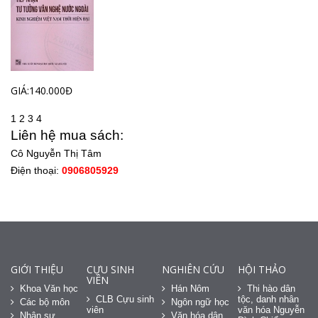
GIÁ:140.000Đ
1
2
3
4
Liên hệ mua sách:
Cô Nguyễn Thị Tâm
Điện thoại:
0906805929
GIỚI THIỆU
CỰU SINH
NGHIÊN CỨU
HỘI THẢO
VIÊN
Khoa Văn học
Hán Nôm
Thi hào dân
CLB Cựu sinh
tộc, danh nhân
Các bộ môn
Ngôn ngữ học
viên
văn hóa Nguyễn
Nhân sự
Văn hóa dân