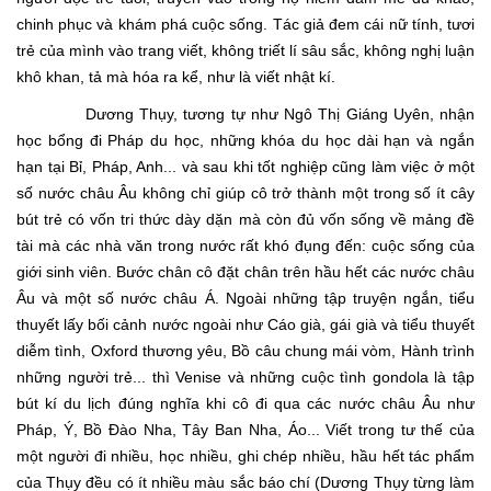
chinh phục và khám phá cuộc sống. Tác giả đem cái nữ tính, tươi
trẻ của mình vào trang viết, không triết lí sâu sắc, không nghị luận
khô khan, tả mà hóa ra kể, như là viết nhật kí.
Dương Thụy, tương tự như Ngô Thị Giáng Uyên, nhận
học bổng đi Pháp du học, những khóa du học dài hạn và ngắn
hạn tại Bỉ, Pháp, Anh... và sau khi tốt nghiệp cũng làm việc ở một
số nước châu Âu không chỉ giúp cô trở thành một trong số ít cây
bút trẻ có vốn tri thức dày dặn mà còn đủ vốn sống về mảng đề
tài mà các nhà văn trong nước rất khó đụng đến: cuộc sống của
giới sinh viên. Bước chân cô đặt chân trên hầu hết các nước châu
Âu và một số nước châu Á. Ngoài những tập truyện ngắn, tiểu
thuyết lấy bối cảnh nước ngoài như Cáo già, gái già và tiểu thuyết
diễm tình, Oxford thương yêu, Bồ câu chung mái vòm, Hành trình
những người trẻ... thì Venise và những cuộc tình gondola là tập
bút kí du lịch đúng nghĩa khi cô đi qua các nước châu Âu như
Pháp, Ý, Bồ Đào Nha, Tây Ban Nha, Áo... Viết trong tư thế của
một người đi nhiều, học nhiều, ghi chép nhiều, hầu hết tác phẩm
của Thụy đều có ít nhiều màu sắc báo chí (Dương Thụy từng làm