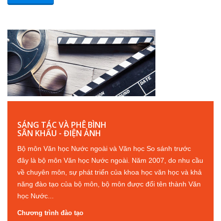
SÁNG TÁC VÀ PHÊ BÌNH
SÂN KHẤU - ĐIỆN ẢNH
Bộ môn Văn học Nước ngoài và Văn học So sánh trước
đây là bộ môn Văn học Nước ngoài. Năm 2007, do nhu cầu
về chuyên môn, sự phát triển của khoa học văn học và khả
năng đào tạo của bộ môn, bộ môn được đổi tên thành Văn
học Nước...
Chương trình đào tạo