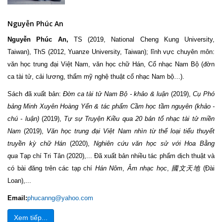
Nguyễn Phúc An
Nguyễn Phúc An,
TS (2019, National Cheng Kung University,
Taiwan), ThS (2012, Yuanze University, Taiwan); lĩnh vực chuyên môn:
văn học trung đại Việt Nam, văn học chữ Hán, Cổ nhạc Nam Bộ (đờn
ca tài tử, cải lương, thẩm mỹ nghệ thuật cổ nhạc Nam bộ…).
Sách đã xuất bản:
Đờn ca tài tử Nam Bộ - khảo & luận
(2019),
Cụ Phó
bảng Minh Xuyên Hoàng Yến & tác phẩm Cầm học tầm nguyên (khảo -
chú - luận)
(2019),
Tự sự Truyện Kiều qua 20 bản tổ nhạc tài tử miền
Nam
(2019),
Văn học trung đại Việt Nam nhìn từ thể loại tiểu thuyết
truyền kỳ chữ Hán
(2020),
Nghiên cứu văn học sử với Hoa Bằng
qua
Tạp chí Tri Tân (2020),... Đã xuất bản nhiều tác phẩm dịch thuật và
có bài đăng trên các tạp chí
Hán Nôm
,
Âm nhạc học
,
國文天地
(Đài
Loan),...
Email:
phucanng@yahoo.com
Xem tiếp...