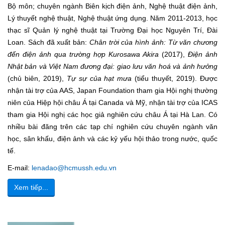
Bộ môn; chuyên ngành Biên kịch điện ảnh, Nghệ thuật điện ảnh,
Lý thuyết nghệ thuật, Nghệ thuật ứng dụng. Năm 2011-2013, học
thạc sĩ Quản lý nghệ thuật tại Trường Đại học Nguyên Trí, Đài
Loan. Sách đã xuất bản:
Chân
trời của hình ảnh: Từ văn chương
đến điện ảnh qua trường hợp
Kurosawa Akira
(2017),
Điện ảnh
Nhật bản và Việt Nam đương
đại: giao lưu văn hoá và ảnh hưởng
(chủ biên, 2019),
Tự sự của
hạt mưa
(tiểu thuyết, 2019). Được
nhận tài trợ của AAS, Japan Foundation tham gia Hội nghị thường
niên của Hiệp hội châu Á tại Canada và Mỹ, nhận tài trợ của ICAS
tham gia Hội nghị các học giả nghiên cứu châu Á tại Hà Lan. Có
nhiều bài đăng trên các tạp chí nghiên cứu chuyên ngành văn
học, sân khấu, điện ảnh và các kỷ yếu hội thảo trong nước, quốc
tế.
E-mail:
lenadao@hcmussh.edu.vn
Xem tiếp...