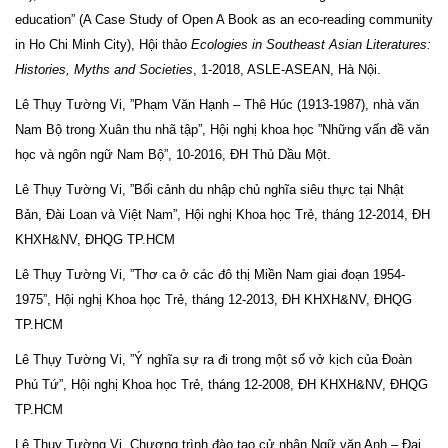
education” (A Case Study of Open A Book as an eco-reading community
in Ho Chi Minh City), Hội thảo
Ecologies in Southeast Asian Literatures:
Histories, Myths and Societies
, 1-2018, ASLE-ASEAN, Hà Nội.
Lê Thụy Tường Vi, ”Phạm Văn Hạnh – Thê Húc (1913-1987), nhà văn
Nam Bộ trong Xuân thu nhã tập”, Hội nghị khoa học ”Những vấn đề văn
học và ngôn ngữ Nam Bộ”, 10-2016, ĐH Thủ Dầu Một.
Lê Thụy Tường Vi, ”Bối cảnh du nhập chủ nghĩa siêu thực tại Nhật
Bản, Đài Loan và Việt Nam”, Hội nghị Khoa học Trẻ, tháng 12-2014, ĐH
KHXH&NV, ĐHQG TP.HCM
Lê Thụy Tường Vi, ”Thơ ca ở các đô thị Miền Nam giai đoạn 1954-
1975”, Hội nghị Khoa học Trẻ, tháng 12-2013, ĐH KHXH&NV, ĐHQG
TP.HCM
Lê Thụy Tường Vi, ”Ý nghĩa sự ra đi trong một số vở kịch của Đoàn
Phú Tứ”, Hội nghị Khoa học Trẻ, tháng 12-2008, ĐH KHXH&NV, ĐHQG
TP.HCM
Lê Thuỵ Tường Vi, Chương trình đào tạo cử nhân Ngữ văn Anh – Đại