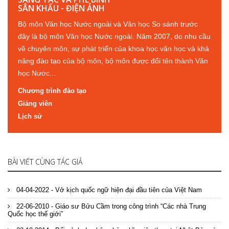
SÂN KHẤU - ĐIỆN ẢNH
Bộ môn Văn học Nước ngoài và Văn học So sánh trước
đây là bộ môn Văn học Nước ngoài. Năm 2007, do nhu cầu
về chuyên môn, sự phát triển của khoa học văn học và khả
năng đào tạo của bộ môn, bộ môn được đổi tên thành Văn
học Nước...
Chương trình đào tạo
Giảng viên
Lịch sử
BÀI VIẾT CÙNG TÁC GIẢ
04-04-2022 - Vở kịch quốc ngữ hiện đại đầu tiên của Việt Nam
22-06-2010 - Giáo sư Bửu Cầm trong công trình “Các nhà Trung
Quốc học thế giới”