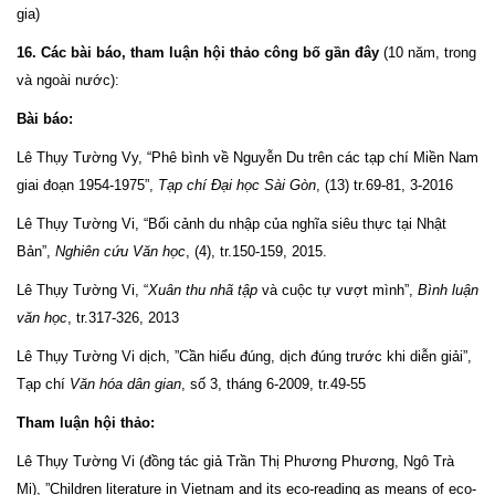
gia)
16. Các bài báo, tham luận hội thảo công bố gần đây
(10 năm, trong
và ngoài nước):
Bài báo:
Lê Thụy Tường Vy, “Phê bình về Nguyễn Du trên các tạp chí Miền Nam
giai đoạn 1954-1975”,
Tạp chí Đại học Sài Gòn
, (13) tr.69-81, 3-2016
Lê Thụy Tường Vi, “Bối cảnh du nhập của nghĩa siêu thực tại Nhật
Bản”,
Nghiên cứu Văn học
, (4), tr.150-159, 2015.
Lê Thụy Tường Vi, “
Xuân thu nhã tập
và cuộc tự vượt mình”,
Bình luận
văn học
, tr.317-326, 2013
Lê Thụy Tường Vi dịch, ”Cần hiểu đúng, dịch đúng trước khi diễn giải”,
Tạp chí
Văn hóa dân gian
, số 3, tháng 6-2009, tr.49-55
Tham luận hội thảo:
Lê Thụy Tường Vi (đồng tác giả Trần Thị Phương Phương, Ngô Trà
Mi), ”Children literature in Vietnam and its eco-reading as means of eco-