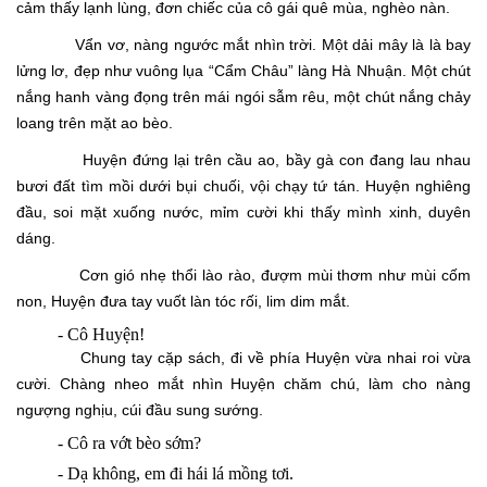
cảm thấy lạnh lùng, đơn chiếc của cô gái quê mùa, nghèo nàn.
Vẩn vơ, nàng ngước mắt nhìn trời. Một dải mây là là bay
lửng lơ, đẹp như vuông lụa “Cẩm Châu” làng Hà Nhuận. Một chút
nắng hanh vàng đọng trên mái ngói sẫm rêu, một chút nắng chảy
loang trên mặt ao bèo.
Huyện đứng lại trên cầu ao, bầy gà con đang lau nhau
bươi đất tìm mồi dưới bụi chuối, vội chạy tứ tán. Huyện nghiêng
đầu, soi mặt xuống nước, mỉm cười khi thấy mình xinh, duyên
dáng.
Cơn gió nhẹ thổi lào rào, đượm mùi thơm như mùi cốm
non, Huyện đưa tay vuốt làn tóc rối, lim dim mắt.
-
Cô Huyện!
Chung tay cặp sách, đi về phía Huyện vừa nhai roi vừa
cười. Chàng nheo mắt nhìn Huyện chăm chú, làm cho nàng
ngượng nghịu, cúi đầu sung sướng.
-
Cô ra vớt bèo sớm?
-
Dạ không, em đi hái lá mồng tơi.