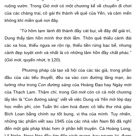
ruộng vườn. Trong
Gió mới
có một chương kể về chuyến đi chơi
của các chàng trai, cô gái thị thành về quê của Yến, và cảm mến
không khí miền quê nơi đây.
“Từ hôm tạm lánh đô thành đầy cát bụi, về đây để giải trí,
Dung thấy tâm hồn mình thơ thới lắm. Thôn quê thiếu cảnh đài
các xa hoa, thiếu ngựa xe rộn rịp, thiếu tiền rừng bạc bể, nhưng
cảnh đẹp tuyệt xinh và nhất là có những tâm hồn đầy chất phác.”
(
Gió mới
, quyển nhứt, tr.120).
Phương pháp cải tạo xã hội của các tác giả, trong phần
đầu của các tiểu thuyết, đều sa vào con đường lãng mạn, ảo
tưởng như trong
Con đường sáng
của Hoàng Đạo hay Ngày mới
của Thạch Lam. Thậm chí, trong
Gió mới
còn có cả một chương
lấy tên là “Con đường sáng” viết về việc Dung và Yến mở lớp dạy
học miễn phí, còn Tuấn thì cảm hoá được cô tiểu thư nhà giàu
Bích Loan bằng chính sự tốt bụng, vị tha của mình. Tuy nhiên,
những tác phẩm viết sau 1945 của các nhà văn Nam Bộ đã nghĩ
đến một giải pháp khác hơn ở phần kết truyện. Cả Hoàng Long,
Lệ Ngôn, Ngọc Nga đều tìm đến cách mạng, hay ngược lại, được