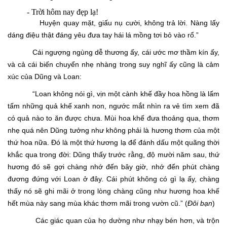
-
Trời hôm nay đẹp lạ!
Huyện quay mặt, giấu nụ cười, không trả lời. Nàng lấy
dáng điệu thật đáng yêu đưa tay hái lá mồng tơi bỏ vào rổ.”
Cái ngượng ngùng dễ thương ấy, cái ước mơ thầm kín ấy,
và cả cái biến chuyển nhẹ nhàng trong suy nghĩ ấy cũng là cảm
xúc của Dũng và Loan:
“Loan không nói gì, vịn một cành khế đầy hoa hồng là lấm
tấm những quả khế xanh non, ngước mắt nhìn ra vẻ tìm xem đã
có quả nào to ăn được chưa. Mùi hoa khế đưa thoảng qua, thơm
nhẹ quá nên Dũng tưởng như không phải là hương thơm của một
thứ hoa nữa. Đó là một thứ hương lạ để đánh dấu một quãng thời
khắc qua trong đời: Dũng thấy trước rằng, độ mười năm sau, thứ
hương đó sẽ gợi chàng nhớ đến bây giờ, nhớ đến phút chàng
đương đứng với Loan ở đây. Cái phút không có gì lạ ấy, chàng
thấy nó sẽ ghi mãi ở trong lòng chàng cũng như hương hoa khế
hết mùa này sang mùa khác thơm mãi trong vườn cũ.” (
Đôi bạn
)
Các giác quan của họ dường như nhạy bén hơn, và trộn