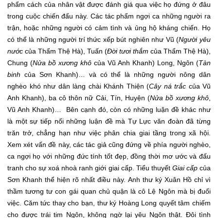
phẩm cách của nhân vật được đánh giá qua việc họ đứng ở đâu
trong cuộc chiến đấu này. Các tác phẩm ngợi ca những người ra
trận, hoặc những người có cảm tình và ủng hộ kháng chiến. Họ
có thể là những người trí thức xếp bút nghiên như Vũ (
Người yêu
nước
của Thẩm Thệ Hà), Tuấn (
Đời tươi thắm
của Thẩm Thệ Hà),
Chung (
Nửa bồ xương khô
của Vũ Anh Khanh) Long, Ngôn (
Tàn
binh
của Sơn Khanh)… và có thể là những người nông dân
nghèo khó như dân làng chài Khánh Thiện (
Cây ná trắc
của Vũ
Anh Khanh), ba cô thôn nữ Cải, Tín, Huyện (
Nửa bồ xương khô
,
Vũ Anh Khanh)… Bên cạnh đó, còn có những luận đề khác như
là một sự tiếp nối những luận đề mà Tự Lực văn đoàn đã từng
trăn trở, chẳng hạn như việc phân chia giai tầng trong xã hội.
Xem xét vấn đề này, các tác giả cũng đứng về phía người nghèo,
ca ngợi họ với những đức tính tốt đẹp, đồng thời mơ ước và đấu
tranh cho sự xoá nhoà ranh giới giai cấp. Tiểu thuyết
Giai cấp
của
Sơn Khanh thể hiện rõ nhất điều này. Anh thư ký Xuân Hồ chỉ vì
thầm tương tư con gái quan chủ quận là cô Lệ Ngôn mà bị đuổi
việc. Căm tức thay cho bạn, thư ký Hoàng Long quyết tâm chiếm
cho được trái tim Ngôn, không ngờ lại yêu Ngôn thật. Đôi tình