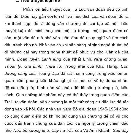
1. Tiểu thuyết luận đề
Phần lớn tiểu thuyết của Tự Lực văn đoàn đều có tính
luận đề. Điều này gắn với tôn chỉ và mục đích của văn đoàn đề ra
khi thành lập, đó là dùng văn chương để cải tạo xã hội. Tiểu
thuyết luận đề minh hoạ cho một tư tưởng, một quan điểm có
sẵn, một vấn đề mà nhà văn luôn đau đáu suy nghĩ và tìm cách
đấu tranh cho nó. Nhà văn có khi sẵn sàng hi sinh nghệ thuật, bỏ
đi những cái hay trong nghệ thuật để phục vụ cho luận đề của
mình.
Đoạn tuyệt
,
Lạnh lùng
của Nhất Linh,
Nửa chừng xuân
,
Thoát ly
,
Gia đình
,
Thừa tự
,
Trống Mái
của Khái Hưng
, Con
đường sáng
của Hoàng Đạo đã rất thành công trong việc lên án
quan niệm phong kiến khắc nghiệt lỗi thời, cổ vũ tự do cá nhân,
đề cao tầng lớp bình dân và phản đối lối sống trưởng giả, kiểu
cách. Qua những tác phẩm này, có thể thấy trong quan điểm của
Tự Lực văn đoàn, văn chương là một thứ công cụ đắc lực để tác
động vào xã hội. Các nhà văn Nam Bộ giai đoạn 1945-1954 cũng
có cùng quan điểm đó khi họ sử dụng văn chương để cổ vũ cho
cuộc đấu tranh chung của dân tộc, ca ngợi lý tưởng chiến đấu
như
Nửa bồ xương khô
,
Cây ná trắc
của Vũ Anh Khanh,
Sau dãy