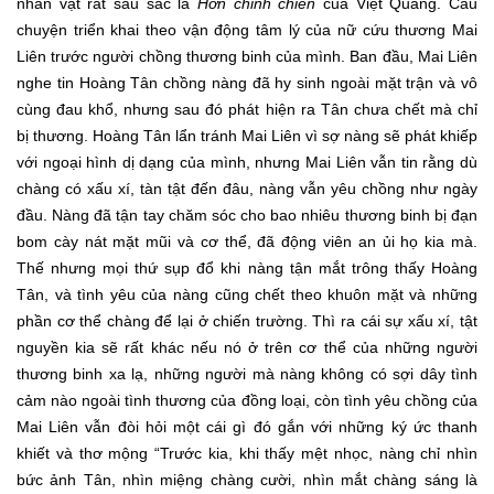
nhân vật rất sâu sắc là
Hờn chinh chiến
của Việt Quang. Câu
chuyện triển khai theo vận động tâm lý của nữ cứu thương Mai
Liên trước người chồng thương binh của mình. Ban đầu, Mai Liên
nghe tin Hoàng Tân chồng nàng đã hy sinh ngoài mặt trận và vô
cùng đau khổ, nhưng sau đó phát hiện ra Tân chưa chết mà chỉ
bị thương. Hoàng Tân lẩn tránh Mai Liên vì sợ nàng sẽ phát khiếp
với ngoại hình dị dạng của mình, nhưng Mai Liên vẫn tin rằng dù
chàng có xấu xí, tàn tật đến đâu, nàng vẫn yêu chồng như ngày
đầu. Nàng đã tận tay chăm sóc cho bao nhiêu thương binh bị đạn
bom cày nát mặt mũi và cơ thể, đã động viên an ủi họ kia mà.
Thế nhưng mọi thứ sụp đổ khi nàng tận mắt trông thấy Hoàng
Tân, và tình yêu của nàng cũng chết theo khuôn mặt và những
phần cơ thể chàng để lại ở chiến trường. Thì ra cái sự xấu xí, tật
nguyền kia sẽ rất khác nếu nó ở trên cơ thể của những người
thương binh xa lạ, những người mà nàng không có sợi dây tình
cảm nào ngoài tình thương của đồng loại, còn tình yêu chồng của
Mai Liên vẫn đòi hỏi một cái gì đó gắn với những ký ức thanh
khiết và thơ mộng “Trước kia, khi thấy mệt nhọc, nàng chỉ nhìn
bức ảnh Tân, nhìn miệng chàng cười, nhìn mắt chàng sáng là