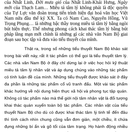
của Nhất Linh,
Đời mưa gió
của Nhất Linh-Khái Hưng,
Ngày
mới
của Thạch Lam… Miêu tả tâm lý không phải là độc quyền
của Tự Lực văn đoàn trong tiến trình hiện đại hoá văn học Việt
Nam nửa đầu thế kỷ XX. Ta có Nam Cao, Nguyên Hồng, Vũ
Trọng Phụng… là những bậc thầy trong miêu tả tâm lý bằng ngòi
bút hiện thực. Thế nhưng phong cách khai thác tâm lý bằng bút
pháp lãng mạn mới chính là những gì các nhà văn Nam Bộ giai
đoạn sau học tập và đưa vào tiểu thuyết của mình.
Thật ra, trong số những tiểu thuyết Nam Bộ khảo sát
trong bài viết này, rất ít tác phẩm có thể gọi là tiểu thuyết tâm lý.
Các nhà văn Nam Bộ ở đây chỉ dừng lại ở việc học hỏi kỹ thuật
miêu tả tâm lý nhân vật và áp dụng chúng vào những tác phẩm
có tính luận đề của mình. Những tiểu thuyết được khảo sát ở đây
đa phần là những tác phẩm cổ vũ tranh đấu. Một vài tác phẩm
khác hướng về nội dung hiện thực xã hội và phong tục tập quán.
Không có tác phẩm nào mà thế giới nội tâm nhân vật là đối tượng
khai thác quán xuyến toàn bộ tác phẩm. Các nhân vật của tiểu
thuyết Nam Bộ cho dù có được khai thác tâm lý tinh tế đến đâu
thì tính cách nhìn chung cũng vẫn đơn giản, một chiều, ít chứa
đựng những bí ẩn và gõ tối của tâm trạng. Họ hành động nhiều