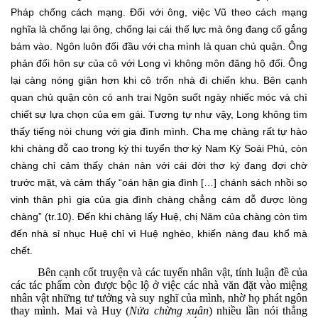
Pháp chống cách mạng. Đối với ông, việc Vũ theo cách mạng
nghĩa là chống lại ông, chống lại cái thế lực mà ông đang cố gắng
bám vào. Ngôn luôn đối đầu với cha mình là quan chủ quận. Ông
phản đối hôn sự của cô với Long vì không môn đăng hộ đối. Ông
lại càng nóng giận hơn khi cô trốn nhà đi chiến khu. Bên cạnh
quan chủ quận còn có anh trai Ngôn suốt ngày nhiếc móc và chì
chiết sự lựa chọn của em gái. Tương tự như vậy, Long không tìm
thấy tiếng nói chung với gia đình mình. Cha mẹ chàng rất tự hào
khi chàng đỗ cao trong kỳ thi tuyển thơ ký Nam Kỳ Soái Phủ, còn
chàng chỉ cảm thấy chán nản với cái đời thơ ký đang đợi chờ
trước mặt, và cảm thấy “oán hận gia đình […] chánh sách nhồi sọ
vinh thân phì gia của gia đình chàng chẳng cám dỗ được lòng
chàng” (tr.10). Đến khi chàng lấy Huệ, chị Năm của chàng còn tìm
đến nhà sỉ nhục Huệ chỉ vì Huệ nghèo, khiến nàng đau khổ mà
chết.
Bên cạnh cốt truyện và các tuyến nhân vật, tính luận đề của
các tác phẩm còn được bộc lộ ở việc các nhà văn đặt vào miệng
nhân vật những tư tưởng và suy nghĩ của mình, nhờ họ phát ngôn
thay mình. Mai và Huy (
Nửa chừng xuân
) nhiều lần nói thẳng