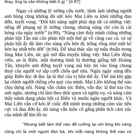
thay, ông ta vẫn không biết tí gì.” (tr.87)
Ngay cả những lý tưởng cứu nước, hình ảnh những người
anh hùng cũng không đủ sức kéo Mai Liên ra khỏi những đau
đớn, tuyệt vọng:
“
Đôi khi nàng nghĩ phải dẹp tất cả những việc
riêng để phụng sự lý tưởng chung, nhưng nàng chỉ còn là cái
bóng của ngày trước” (tr.89),
“
Nàng cảm thấy mình chẳng những
phản bội Tân mà còn phản bội một thứ gì vô cùng cao cả, và sự
phản bội ấy đã làm cho nàng yếu hèn đi, trống rỗng như một kẻ
hèn hạ nhất trên đời” (tr.94). Để khai thác sâu sự mâu thuẫn trong
lòng Mai Liên, tác giả mở đầu truyện bằng việc Mai Liên động
viên, an ủi Biên, một thương binh bị thương giống hệt Hoàng
Tân, khuyên anh đừng tuyệt vọng mà hãy tin vào lòng chung
thuỷ của người vợ sắp cưới chốn quê nhà. Ngày ngày nàng đều
giúp Biên đọc đi đọc lại lá thư của vị hôn thê ấy. Thế mà khi gặp
lại chính người chồng yêu quý của mình, Mai Liên không thể nào
chịu đựng nổi. Nàng vẫn chăm sóc Biên, vẫn đọc lá thư kia cho
anh nghe, nhưng chỉ làm theo thói quen và nghĩa vụ, và nàng cảm
thấy mình đang phản bội cả Biên và muôn ngàn người khác. Và
Mai Liên vẫn cứ kéo lê cuộc đời mình trong những cảm xúc tiêu
cực và đau đớn ấy, dù nàng vẫn luôn cố gắng phân tích cảm xúc
của mình để tìm lối ra:
“
Nhưng biết làm thế nào để cưỡng lại với lòng khi nàng
cũng chỉ là một người đàn bà, khi mắt nàng không thể nào có