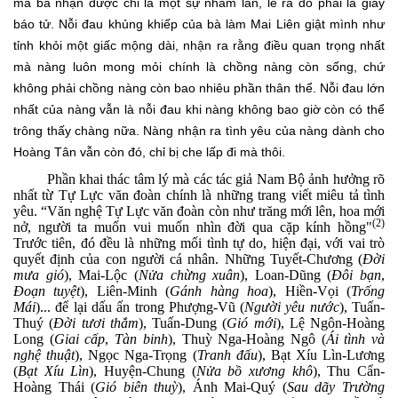
mà bà nhận được chỉ là một sự nhầm lẫn, lẽ ra đó phải là giấy
báo tử. Nỗi đau khủng khiếp của bà làm Mai Liên giật mình như
tỉnh khỏi một giấc mộng dài, nhận ra rằng điều quan trọng nhất
mà nàng luôn mong mỏi chính là chồng nàng còn sống, chứ
không phải chồng nàng còn bao nhiêu phần thân thể. Nỗi đau lớn
nhất của nàng vẫn là nỗi đau khi nàng không bao giờ còn có thể
trông thấy chàng nữa. Nàng nhận ra tình yêu của nàng dành cho
Hoàng Tân vẫn còn đó, chỉ bị che lấp đi mà thôi.
Phần khai thác tâm lý mà các tác giả Nam Bộ ảnh hưởng rõ
nhất từ Tự Lực văn đoàn chính là những trang viết miêu tả tình
yêu.
“Văn nghệ Tự Lực văn đoàn còn như trăng mới lên, hoa mới
(2)
nở, người ta muốn vui muốn nhìn đời qua cặp kính hồng"
Trước tiên, đó đều là những mối tình tự do, hiện đại, với vai trò
quyết định của con người cá nhân. Những Tuyết-Chương (
Đời
mưa gió
), Mai-Lộc (
Nửa chừng xuân
), Loan-Dũng (
Đôi bạn
,
Đoạn tuyệt
), Liên-Minh (
Gánh hàng hoa
), Hiền-Vọi (
Trống
Mái
)... để lại dấu ấn trong Phượng-Vũ (
Người yêu nước
), Tuấn-
Thuý (
Đời tươi thắm
), Tuấn-Dung (
Gió mới
), Lệ Ngôn-Hoàng
Long (
Giai cấp
,
Tàn binh
), Thuỳ Nga-Hoàng Ngô (
Ái tình và
nghệ thuật
), Ngọc Nga-Trọng (
Tranh đấu
), Bạt Xíu Lìn-Lương
(
Bạt Xíu Lìn
), Huyện-Chung (
Nửa bồ xương khô
), Thu Cẩn-
Hoàng Thái (
Gió biên thuỳ
), Ánh Mai-Quý (
Sau dãy Trường