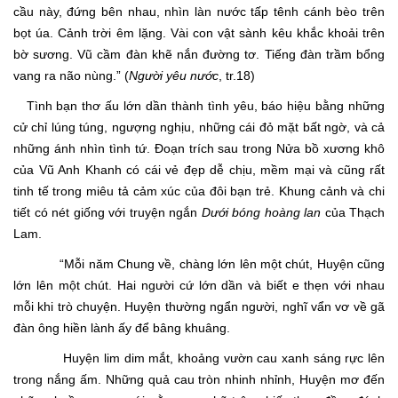
cầu này, đứng bên nhau, nhìn làn nước tấp tênh cánh bèo trên
bọt úa. Cảnh trời êm lặng. Vài con vật sành kêu khắc khoải trên
bờ sương. Vũ cầm đàn khẽ nắn đường tơ. Tiếng đàn trầm bổng
vang ra não nùng.” (
Người yêu nước
, tr.18)
Tình bạn thơ ấu lớn dần thành tình yêu, báo hiệu bằng những
cử chỉ lúng túng, ngượng nghịu, những cái đỏ mặt bất ngờ, và cả
những ánh nhìn tình tứ. Đoạn trích sau trong Nửa bồ xương khô
của Vũ Anh Khanh có cái vẻ đẹp dễ chịu, mềm mại và cũng rất
tinh tế trong miêu tả cảm xúc của đôi bạn trẻ. Khung cảnh và chi
tiết có nét giống với truyện ngắn
Dưới bóng hoàng lan
của Thạch
Lam.
“Mỗi năm Chung về, chàng lớn lên một chút, Huyện cũng
lớn lên một chút. Hai người cứ lớn dần và biết e thẹn với nhau
mỗi khi trò chuyện. Huyện thường ngẩn người, nghĩ vẩn vơ về gã
đàn ông hiền lành ấy để bâng khuâng.
Huyện lim dim mắt, khoảng vườn cau xanh sáng rực lên
trong nắng ấm. Những quả cau tròn nhinh nhỉnh, Huyện mơ đến