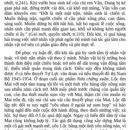
nhứt, tr.241). Khi vườn hoa sinh kế của chị em Vân, Dung bị kẻ
gian phá nát, đứng trước cái đói, cái khổ mịt mùng, Vân vẫn can
đảm khuyên em: “Đời là một mặt trận, nhân sinh là chiến sĩ.
Muốn thắng trận, người chiến sĩ cần phải xông pha, can đảm,
sáng suốt. Muốn đừng bị đời hắt hủi, hất bỏ ngoài lề cuộc sống,
nhân sinh cần phải tranh đấu gian lao, khổ sở không kém người
chiến sĩ ấy.” (
Gió mới
, quyển nhứt, tr.110). Đôi khi, vì quá hăng
hái trong việc nhờ nhân vật phát ngôn hộ mình mà tác giả làm cho
nhân vật trở nên có phần giáo điều và phi thực tế.
Để phục vụ luận đề, đôi khi tác giả hy sinh tâm lý nhân vật
hoặc vô tình nắn nhân vật theo ý mình. Nhân vật bị lý tưởng hoá
thành đơn điệu một chiều hoặc trở nên dễ dãi trong vận động tâm
lý, thiếu nhất quán trong tính cách. Điều này đều không tránh
được ở cả tiểu thuyết Tự Lực văn đoàn và tiểu thuyết đô thị Nam
Bộ 1945-1954. Ở đoạn cuối tác phẩm
Nửa chừng xuân
, Lộc tìm
Mai với một tâm trạng tội lỗi và một tình yêu bùng dậy nồng nàn
sau nhiều năm cách trở. Mới mấy phút trước chàng còn quấn lấy
con, còn tha thiết muốn sum vầy với Mai, thậm chí còn muốn rủ
Mai trốn đi, vậy mà chỉ sau vài câu thuyết phục của Mai, Lộc đã
lập tức đổi ra suy nghĩ
“
yêu nhau ở ngoài sự sum họp” và hào
hứng nghĩ đến một cuộc đời hành động, theo đuổi những việc xã
hội. Sự thay đổi ở Lộc quá đột ngột. Ngay cả biến đổi tâm lý của
Mai cũng không hợp lý. Tác giả đã dụng công xây dựng Mai là
một cô gái mới mạnh mẽ, yêu Lộc bằng một tình yêu nồng nàn, vì