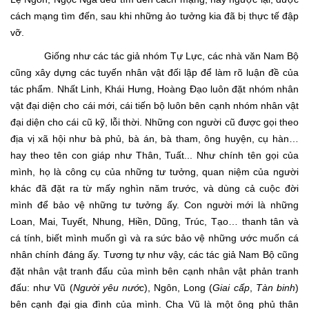
cách mạng tìm đến, sau khi những ảo tưởng kia đã bị thực tế đập
vỡ.
Giống như các tác giả nhóm Tự Lực, các nhà văn Nam Bộ
cũng xây dựng các tuyến nhân vật đối lập để làm rõ luận đề của
tác phẩm. Nhất Linh, Khái Hưng, Hoàng Đạo luôn đặt nhóm nhân
vật đại diện cho cái mới, cái tiến bộ luôn bên cạnh nhóm nhân vật
đại diện cho cái cũ kỹ, lỗi thời. Những con người cũ được gọi theo
địa vị xã hội như bà phủ, bà án, bà tham, ông huyện, cụ hàn…
hay theo tên con giáp như Thân, Tuất... Như chính tên gọi của
mình, họ là công cụ của những tư tưởng, quan niệm của người
khác đã đặt ra từ mấy nghìn năm trước, và dùng cả cuộc đời
mình để bảo vệ những tư tưởng ấy. Con người mới là những
Loan, Mai, Tuyết, Nhung, Hiền, Dũng, Trúc, Tạo… thanh tân và
cá tính, biết mình muốn gì và ra sức bảo vệ những ước muốn cá
nhân chính đáng ấy. Tương tự như vậy, các tác giả Nam Bộ cũng
đặt nhân vật tranh đấu của mình bên cạnh nhân vật phản tranh
đấu: như Vũ (
Người yêu nước
), Ngôn, Long (
Giai cấp
,
Tàn binh
)
bên cạnh đại gia đình của mình. Cha Vũ là một ông phủ thân