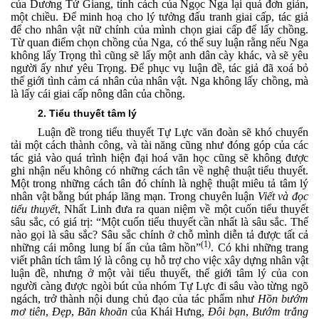
của Dương Tử Giang, tính cách của Ngọc Nga lại quá đơn giản,
một chiều. Để minh hoạ cho lý tưởng đấu tranh giai cấp, tác giả
để cho nhân vật nữ chính của mình chọn giai cấp để lấy chồng.
Từ quan điểm chọn chồng của Nga, có thể suy luận rằng nếu Nga
không lấy Trọng thì cũng sẽ lấy một anh dân cày khác, và sẽ yêu
người ấy như yêu Trọng. Để phục vụ luận đề, tác giả đã xoá bỏ
thế giới tình cảm cá nhân của nhân vật. Nga không lấy chồng, mà
là lấy cái giai cấp nông dân của chồng.
2. Tiểu thuyết tâm lý
Luận đề trong tiểu thuyết Tự Lực văn đoàn sẽ khó chuyển
tải một cách thành công, và tài năng cũng như đóng góp của các
tác giả vào quá trình hiện đại hoá văn học cũng sẽ không được
ghi nhận nếu không có những cách tân về nghệ thuật tiểu thuyết.
Một trong những cách tân đó chính là nghệ thuật miêu tả tâm lý
nhân vật bằng bút pháp lãng mạn. Trong chuyên luận
Viết và đọc
tiểu thuyết
, Nhất Linh đưa ra quan niệm về một cuốn tiểu thuyết
sâu sắc, có giá trị:
“
Một cuốn tiểu thuyết cần nhất là sâu sắc. Thế
nào gọi là sâu sắc? Sâu sắc chính ở chỗ mình diễn tả được tất cả
(1)
những cái mông lung bí ẩn của tâm hồn”
. Có khi những trang
viết phân tích tâm lý là công cụ hỗ trợ cho việc xây dựng nhân vật
luận đề, nhưng ở một vài tiểu thuyết, thế giới tâm lý của con
người càng được ngòi bút của nhóm Tự Lực đi sâu vào từng ngõ
ngách, trở thành nội dung chủ đạo của tác phẩm như
Hồn bướm
mơ tiên
,
Đẹp
,
Băn khoăn
của Khái Hưng,
Đôi bạn
,
Bướm trắng