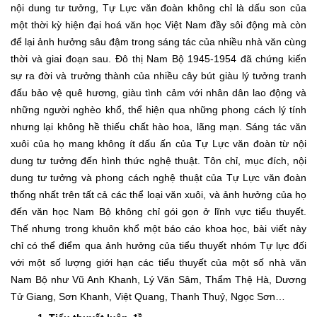
nội dung tư tưởng, Tự Lực văn đoàn không chỉ là dấu son của
một thời kỳ hiện đại hoá văn học Việt Nam đầy sôi động mà còn
để lại ảnh hưởng sâu đậm trong sáng tác của nhiều nhà văn cùng
thời và giai đoạn sau. Đô thị Nam Bộ 1945-1954 đã chứng kiến
sự ra đời và trưởng thành của nhiều cây bút giàu lý tưởng tranh
đấu bảo vệ quê hương, giàu tình cảm với nhân dân lao động và
những người nghèo khổ, thể hiện qua những phong cách lý tính
nhưng lại không hề thiếu chất hào hoa, lãng mạn. Sáng tác văn
xuôi của họ mang không ít dấu ấn của Tự Lực văn đoàn từ nội
dung tư tưởng đến hình thức nghệ thuật. Tôn chỉ, mục đích, nội
dung tư tưởng và phong cách nghệ thuật của Tự Lực văn đoàn
thống nhất trên tất cả các thể loại văn xuôi, và ảnh hưởng của họ
đến văn học Nam Bộ không chỉ gói gọn ở lĩnh vực tiểu thuyết.
Thế nhưng trong khuôn khổ một báo cáo khoa học, bài viết này
chỉ có thể điểm qua ảnh hưởng của tiểu thuyết nhóm Tự lực đối
với một số lượng giới hạn các tiểu thuyết của một số nhà văn
Nam Bộ như Vũ Anh Khanh, Lý Văn Sâm, Thẩm Thệ Hà, Dương
Tử Giang, Sơn Khanh, Việt Quang, Thanh Thuỷ, Ngọc Sơn…