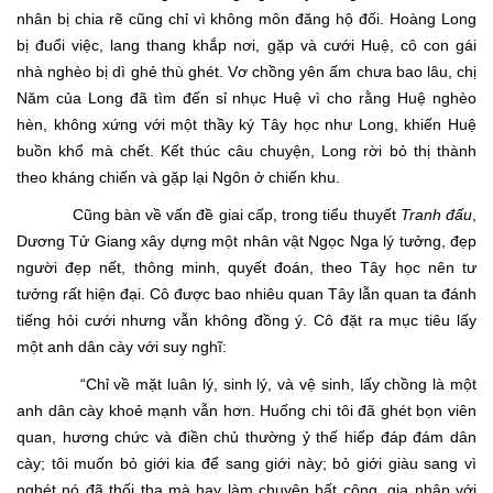
nhân bị chia rẽ cũng chỉ vì không môn đăng hộ đối. Hoàng Long
bị đuổi việc, lang thang khắp nơi, gặp và cưới Huệ, cô con gái
nhà nghèo bị dì ghẻ thù ghét. Vơ chồng yên ấm chưa bao lâu, chị
Năm của Long đã tìm đến sỉ nhục Huệ vì cho rằng Huệ nghèo
hèn, không xứng với một thầy ký Tây học như Long, khiến Huệ
buồn khổ mà chết. Kết thúc câu chuyện, Long rời bỏ thị thành
theo kháng chiến và gặp lại Ngôn ở chiến khu.
Cũng bàn về vấn đề giai cấp, trong tiểu thuyết
Tranh đấu
,
Dương Tử Giang xây dựng một nhân vật Ngọc Nga lý tưởng, đẹp
người đẹp nết, thông minh, quyết đoán, theo Tây học nên tư
tưởng rất hiện đại. Cô được bao nhiêu quan Tây lẫn quan ta đánh
tiếng hỏi cưới nhưng vẫn không đồng ý. Cô đặt ra mục tiêu lấy
một anh dân cày với suy nghĩ:
“Chỉ về mặt luân lý, sinh lý, và vệ sinh, lấy chồng là một
anh dân cày khoẻ mạnh vẫn hơn. Huống chi tôi đã ghét bọn viên
quan, hương chức và điền chủ thường ỷ thế hiếp đáp đám dân
cày; tôi muốn bỏ giới kia để sang giới này; bỏ giới giàu sang vì
nghét nó đã thối tha mà hay làm chuyện bất công, gia nhập với