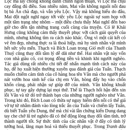
Lộc mà lấy chồng không danh chính ngôn thuận, vì Lộc mà chịu
cay đắng đủ điều. Sau nhiều năm, Mai vẫn không nguôi nỗi đau
bị bà Án chà đạp, và vẫn yêu Lộc. Vậy mà không hiểu do đâu,
Mai đột ngột nghĩ ngay tới việc yêu Lộc ngoài sự sum họp với
một tâm trạng nhẹ nhõm – một điều chưa thấy Mai nghĩ đến bao
giờ cho đến tận những trang cuối cùng của truyện. Có lẽ Khái
Hưng cũng không cảm thấy thuyết phục với cách giải quyết của
mình, nhưng không tìm ra cách nào khác. Ông vì một cái kết có
vẻ êm đẹp, nhưng thực ra là thoả hiệp, mà hy sinh nhân vật mình
hết sức yêu mến. Thạch và Bích Loan trong
Gió mới
của Thanh
Thuỷ cũng thay đổi tâm lý dễ dãi như thế. Hai nhân vật này vốn
con nhà giàu có, coi trọng đồng tiền và khinh khi người nghèo.
Tác giả dùng rất nhiều chi tiết để nhấn mạnh tính cách này của
họ, để họ xuất hiện thường xuyên qua đánh giá của Tuấn. Thạch
muốn chiếm cảm tình của cô hàng hoa tên Vân mà cho người phá
nát vườn hoa sinh kế của chị em Vân, hòng đẩy họ vào chốn
khốn cùng, phải nhận sự giúp đỡ của mình. Vân không khuất
phục, tự tay gây dựng lại mọi thứ. Thế là Thạch hối hận đến xin
lỗi Vân và từ đó trở thành bạn của những người nghèo như Vân.
Trong khi đó, Bích Loan có thừa sự nguy hiểm đến nỗi có thể giả
vờ tự tử nhằm đánh vào lòng trắc ẩn của Tuấn và chiếm lấy Tuấn,
dù biết Tuấn yêu Dung, thế mà chỉ vài lần chứng kiến Dung dang
tay che chở lũ trẻ nghèo đã có thể động lòng thay đổi tâm tính, trở
thành người tốt. Sự thức tỉnh của các nhân vật ở đây có tính lý
tưởng hoá, lãng mạn hoá và thiếu thuyết phục. Trong
Tranh đấu