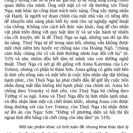
quan điểm của mình. Ông một mặt có vẻ rất thương xót Thuỳ
Nga, mặt khác lại công khai trách móc nàng. Ông xây dựng nhân
vật Hạnh, là người vợ đoan chính của một nhà văn có tiếng đến
để khuyên nhủ nàng phải biết hy sinh cho sự nghiệp nghệ thuật
của chồng. Không còn cách kết thúc nào khác, ông để cho nhân
vật phát triển đúng với quy luật tâm lý và sự vận hành tự nhiên
của cốt truyện, tức là để Thuỳ Nga sa ngã, nhưng sau đó lại lên
án nàng. Thuỳ Nga tự tử trong sám hối, nhưng vẫn không được
một chút niềm lưu luyến vợ chồng nào của Hoàng Ngô,
“chàng
cảm thấy chàng chỉ có cái tình thương nhơn loại đối với họ” (tr.
519) và nhẹ nhõm dồn hết tâm trí mình vào con đường nghệ
thuật. Thuỳ Nga có nét gì đó giống với Anna Karenina của Lev
Tolstoy, nhưng có phần bi thảm hơn. Anna giằng có giữa một bên
là tình yêu nồng nàn và một bên là cuộc hôn nhân sắp đặt không
hạnh phúc, còn Thuỳ Nga lại phải chiến đấu để giữ lấy cuộc hôn
nhân đang mất dần không khí hạnh phúc của chính nó. Anna bỏ
chồng theo Vronsky vì tình yêu, còn Thuỳ Nga bỏ chồng theo
Tường vì sa ngã. Anna và Thuỳ Nga đều bị tình nhân lạnh nhạt,
và đều nhận lãnh một cái chết thảm khốc, nhưng Anna còn được
lòng thương xót của Lev Tolstoy, còn Thuỳ Nga chỉ nhận được
sự lên án của Ngọc Sơn: “Đứng về phương diện xã hội thì tội
ngoại tình đền bằng cái chết cũng còn nhẹ lắm” (tr. 519).
Một tác phẩm khác có tính luận đề nhưng khai thác tâm lý