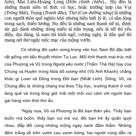
Sơn
), Mai Liên-Hoàng Long (
Hờn chinh chiến
)... Họ đều là
những thanh niên trí thức có học, hoặc trường hợp của Vọi
(
Trống Mái
), Trọng (
Tranh đấu
), Thơ (
Con đường sáng
) là những
con người thôn quê nghèo khó nhưng hiểu biết lý lẽ, có tấm lòng
trong sạch, thiên lương. Họ đều là những nam thanh nữ tú, được
tác giả dành những dòng miêu tả trân trọng, nếu là nữ thì yểu
điệu, dịu dàng, là nam thì khôi ngô, cương nghị, là dân quê thì
mang nét thơ ngây mộc mạc của ruộng vườn.
Có những đôi uyên ương trong văn học Nam Bộ đặc biệt
rất giống với tiểu thuyết nhóm Tự Lực. Mối tình thanh mai-trúc mã
của Phượng và Vũ trong
Người yêu nước
(Thẩm Thệ Hà) hay của
Chung và Huyện trong
Nửa bồ xương khô
(Vũ Anh Khanh) chẳng
khác gì Loan và Dũng trong
Đôi bạn
(Nhất Linh). Dũng, Vũ, và
Chung đều là những chàng trai theo Tây học, trưởng thành ở một
làng quê và trong lòng giữ mãi một mối xúc cảm với người bạn
gái hàng xóm thời thơ ấu.
“Ngày xưa, Vũ và Phượng là đôi bạn thân yêu. Thấy bạn
buồn mà buồn, thấy bạn vui mà vui, đôi bạn trẻ ấy quấn quýt
nhau, đắp đổi cùng những mộng ngày xanh đằm thắm. Những
đêm trăng về trên vườn cau vươn bóng, hai người cùng dẫn ra