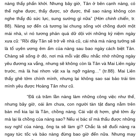
nàng thấy phấn khởi. Nhưng bây giờ, Tân ở bên cạnh nàng, có
thể nghe được, thấy được, sờ được, thế sao nàng không còn
nghe thấy đủ sức lực, sung sướng gì nữa” (
Hờn chinh chiến
, tr.
88). Nàng sợ đến cả tương lai chung sống với chồng dưới một
mái nhà, vì nó tương phản quá dữ dội với những kỷ niệm ngày
xưa cũ: “Rồi đây Tân sẽ trở về nhà cũ, cái nhà mà nàng tưởng sẽ
là tổ uyên ương êm ấm của nàng sau bao ngày cách biệt Tân.
Chàng sẽ sống ở đó, nơi mà mỗi vật đều nhắc nhở những ngày
yêu đương xa vắng, nhưng sẽ không còn là Tân và Mai Liên ngày
trước, mà là hai nhơn vật xa lạ ngỡ ngàng…” (tr.88). Mai Liên
thấy ghê tởm chính mình, nhưng lại không sao sai bảo trái tim
mình yêu được Hoàng Tân như cũ.
“Đã cả trăm lần nàng làm những công việc như thế,
nhưng bây giờ, oái ăm chưa, con người tàn tật đang nằm trên
bàn mổ kia lại là Tân, chồng nàng. Cái vật dị hợm, ghê tởm ấy
mà lại là chồng của nàng sao? Nếu vị bác sĩ mà thấu được những
suy nghĩ của nàng, ông ta sẽ làm gì? Chắc là sẽ đuổi nàng ra
ngay tức tốc và bảo nàng đừng bao giờ đến nữa. Nhưng may