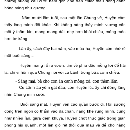
những buồng cau cưới nằm gọn ghẽ trên chiếc thau đồng đánh
bóng sáng như gương.
Năm mười lăm tuổi, sau một lần Chung về, Huyện cảm
thấy lòng mình đổi khác. Khi không nàng thấy mình vương vấn
một ý thầm kín, mang mang dài, nhẹ hơn khói chiều, mỏng mẻo
hơn tơ trăng.
Lần ấy, cách đây hai năm, vào mùa hạ, Huyện còn nhớ rõ
một buổi sáng…
Huyện mang rổ ra vườn, tìm về phía dậu mồng tơi để hái
lá, chỉ vì hôm qua Chung nói với cụ Lãnh trong bữa cơm chiều:
-
Sáng mai, bà cho con ăn canh mồng tơi, con thèm lắm.
Cụ Lãnh âu yếm gật đầu, còn Huyện lúc ấy chỉ đứng lặng
nhìn Chung mỉm cưởi.
Buổi sáng mát, Huyện vén cao quần bước đi. Hơi sương
đọng trên ngọn cỏ thấm vào da chân, nàng khẽ rùng mình, cũng
như nhiều lần, giữa đêm khuya, Huyện chợt thức giấc trong gian
phòng hiu quạnh, một làn gió rét thổi qua mau và để cho nàng