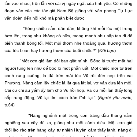
lẫn vào nhau, trộn lẫn với cái vị ngây ngất của tình yêu. Có những
đoạn văn của các tác giả Nam Bộ giống với văn phong Tự Lực
văn đoàn đến nỗi khó mà phân biệt được:
“Bóng chiều sẫm dần dần, không khí mỗi lúc một trong
hơn lên, trong như không có nữa, mong manh như sắp tan đi để
biến thành bóng tối. Một mùi thơm nhẹ thoảng qua, hương thơm
của tóc Loan hay hương thơm của buổi chiều?” (
Đôi bạn
)
“Một cơn gió làm đôi bạn giật mình. Đống lá trước mặt hai
người tung lên như để bộc lộ một phẫn uất. Một chiếc mới từ trên
cành rụng cuống, là đà trên mái tóc Vũ rồi đến nép trên vai
Phượng. Nàng cầm lấy chiếc lá lật qua lật lại, vơ vẩn đưa lên môi.
Cái cử chỉ âu yếm ấy làm cho Vũ hồi hộp. Và cứ mỗi lần thấy lòng
sắp rung động, Vũ lại tìm cách trấn tĩnh lại.” (
Người yêu nước
,
tr.64)
“Nàng nghểnh mặt trông con trăng đầu tháng nằm
nghiêng sau cây đề xa, giống như một cánh diều. Một cơn gió
thổi lào rào trên hàng cây, tự nhiên Huyện cảm thấy lạnh, nàng đi