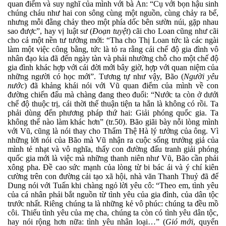
quan điểm và suy nghĩ của mình với bà Án: “Cụ với bọn hậu sinh
chúng cháu như hai con sông cùng một nguồn, cùng chảy ra bể,
nhưng mỗi đằng chảy theo một phía dốc bên sườn núi, gặp nhau
sao được”, hay vị luật sư (
Đoạn tuyệt
) cãi cho Loan cũng như cãi
cho cả một nền tư tưởng mới: “Tha cho Thị Loan tức là các ngài
làm một việc công bằng, tức là tỏ ra rằng cái chế độ gia đình vô
nhân đạo kia đã đến ngày tàn và phải nhường chỗ cho một chế độ
gia đình khác hợp với cái đời mới bây giờ, hợp với quan niệm của
những người có học mới”. Tương tự như vậy, Bão (
Người yêu
nước
) đã khảng khái nói với Vũ quan điểm của mình về con
đường chiến đấu mà chàng đang theo đuổi: “
Nước ta còn ở dưới
chế độ thuộc trị, cái thời thế thuận tiện ta hẳn là không có rồi. Ta
phải dùng đến phương pháp thứ hai: Giải phóng quốc gia. Ta
không thể nào làm khác hơn” (tr.50). Bão giãi bày nỗi lòng mình
với Vũ, cũng là nói thay cho Thẩm Thệ Hà lý tưởng của ông. Vì
những lời nói của Bão mà Vũ nhận ra cuộc sống trưởng giả của
mình tẻ nhạt và vô nghĩa, thấy con đường đấu tranh giải phóng
quốc gia mới là việc mà những thanh niên như Vũ, Bão cần phải
xông pha. Đề cao sức mạnh của lòng từ bi bác ái và ý chí kiên
cường trên con đường cải tạo xã hội, nhà văn Thanh Thuỷ đã để
Dung nói với Tuấn khi chàng ngỏ lời yêu cô: “Theo em, tình yêu
của cá nhân phải bắt nguồn từ tình yêu của gia đình, của dân tộc
trước nhất. Riêng chúng ta là những kẻ vô phúc: chúng ta đều mồ
côi. Thiếu tình yêu của mẹ cha, chúng ta còn có tình yêu dân tộc,
hay nói rộng hơn nữa: tình yêu nhân loại…” (
Gió mới
, quyển