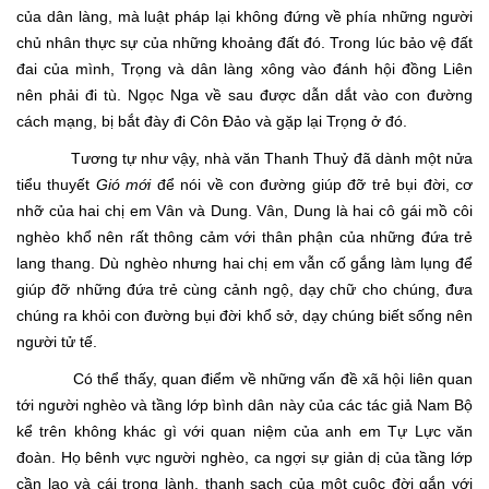
của dân làng, mà luật pháp lại không đứng về phía những người
chủ nhân thực sự của những khoảng đất đó. Trong lúc bảo vệ đất
đai của mình, Trọng và dân làng xông vào đánh hội đồng Liên
nên phải đi tù. Ngọc Nga về sau được dẫn dắt vào con đường
cách mạng, bị bắt đày đi Côn Đảo và gặp lại Trọng ở đó.
Tương tự như vậy, nhà văn Thanh Thuỷ đã dành một nửa
tiểu thuyết
Gió mới
để nói về con đường giúp đỡ trẻ bụi đời, cơ
nhỡ của hai chị em Vân và Dung. Vân, Dung là hai cô gái mồ côi
nghèo khổ nên rất thông cảm với thân phận của những đứa trẻ
lang thang. Dù nghèo nhưng hai chị em vẫn cố gắng làm lụng để
giúp đỡ những đứa trẻ cùng cảnh ngộ, dạy chữ cho chúng, đưa
chúng ra khỏi con đường bụi đời khổ sở, dạy chúng biết sống nên
người tử tế.
Có thể thấy, quan điểm về những vấn đề xã hội liên quan
tới người nghèo và tầng lớp bình dân này của các tác giả Nam Bộ
kể trên không khác gì với quan niệm của anh em Tự Lực văn
đoàn. Họ bênh vực người nghèo, ca ngợi sự giản dị của tầng lớp
cần lao và cái trong lành, thanh sạch của một cuộc đời gắn với