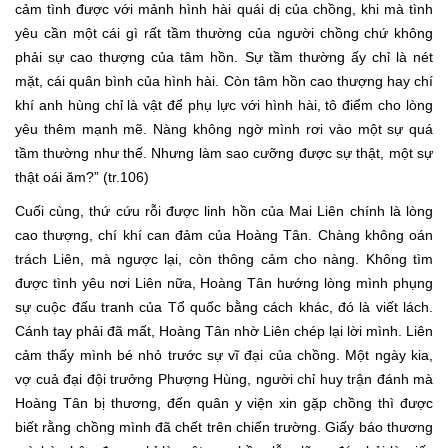
cảm tình được với mảnh hình hài quái dị của chồng, khi mà tình
yêu cần một cái gì rất tầm thường của người chồng chứ không
phải sự cao thượng của tâm hồn. Sự tầm thường ấy chỉ là nét
mặt, cái quân bình của hình hài. Còn tâm hồn cao thượng hay chí
khí anh hùng chỉ là vật để phụ lực với hình hài, tô điểm cho lòng
yêu thêm mạnh mẽ. Nàng không ngờ mình rơi vào một sự quá
tầm thường như thế. Nhưng làm sao cưỡng được sự thật, một sự
thật oái ăm?” (tr.106)
Cuối cùng, thứ cứu rỗi được linh hồn của Mai Liên chính là lòng
cao thượng, chí khí can đảm của Hoàng Tân. Chàng không oán
trách Liên, mà ngược lại, còn thông cảm cho nàng. Không tìm
được tình yêu nơi Liên nữa, Hoàng Tân hướng lòng mình phụng
sự cuộc đấu tranh của Tổ quốc bằng cách khác, đó là viết lách.
Cánh tay phải đã mất, Hoàng Tân nhờ Liên chép lại lời mình. Liên
cảm thấy mình bé nhỏ trước sự vĩ đại của chồng. Một ngày kia,
vợ cuả đại đội trưởng Phượng Hùng, người chỉ huy trận đánh mà
Hoàng Tân bị thương, đến quân y viện xin gặp chồng thì được
biết rằng chồng mình đã chết trên chiến trường. Giấy báo thương