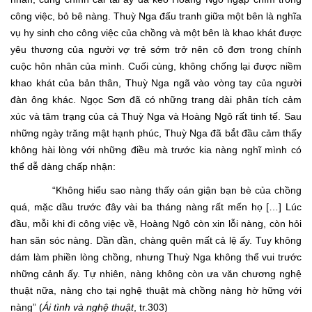
công việc, bỏ bê nàng. Thuỳ Nga đấu tranh giữa một bên là nghĩa
vụ hy sinh cho công việc của chồng và một bên là khao khát được
yêu thương của người vợ trẻ sớm trở nên cô đơn trong chính
cuộc hôn nhân của mình. Cuối cùng, không chống lại được niềm
khao khát của bản thân, Thuỳ Nga ngã vào vòng tay của người
đàn ông khác. Ngọc Sơn đã có những trang dài phân tích cảm
xúc và tâm trạng của cả Thuỳ Nga và Hoàng Ngô rất tinh tế. Sau
những ngày trăng mật hạnh phúc, Thuỳ Nga đã bắt đầu cảm thấy
không hài lòng với những điều mà trước kia nàng nghĩ mình có
thể dễ dàng chấp nhận:
“Không hiểu sao nàng thấy oán giận bạn bè của chồng
quá, mặc dầu trước đây vài ba tháng nàng rất mến họ […] Lúc
đầu, mỗi khi đi công việc về, Hoàng Ngô còn xin lỗi nàng, còn hỏi
han săn sóc nàng. Dần dần, chàng quên mất cả lệ ấy. Tuy không
dám làm phiền lòng chồng, nhưng Thuỳ Nga không thể vui trước
những cảnh ấy. Tự nhiên, nàng không còn ưa văn chương nghệ
thuật nữa, nàng cho tại nghệ thuật mà chồng nàng hờ hững với
nàng” (
Ái tình và nghệ thuật
, tr.303)