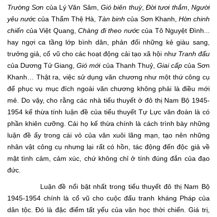
Trường Sơn
của Lý Văn Sâm,
Gió biên thuỳ
,
Đời tươi thắm
,
Người
yêu nước
của Thẩm Thệ Hà,
Tàn binh
của Sơn Khanh,
Hờn chinh
chiến
của Việt Quang,
Chàng đi theo nước
của Tô Nguyệt Đình...
hay ngợi ca tầng lớp bình dân, phản đối những kẻ giàu sang,
trưởng giả, cổ vũ cho các hoạt động cải tạo xã hội như
Tranh đấu
của Dương Tử Giang,
Gió mới
của Thanh Thuỷ,
Giai cấp
của Sơn
Khanh… Thật ra, việc sử dụng văn chương như một thứ công cụ
để phục vụ mục đích ngoài văn chương không phải là điều mới
mẻ. Do vậy, cho rằng các nhà tiểu thuyết ở đô thị Nam Bộ 1945-
1954 kế thừa tính luận đề của tiểu thuyết Tự Lực văn đoàn là có
phần khiên cưỡng. Cái họ kế thừa chính là cách trình bày những
luận đề ấy trong cái vỏ của văn xuôi lãng mạn, tạo nên những
nhân vật công cụ nhưng lại rất có hồn, tác động đến độc giả về
mặt tình cảm, cảm xúc, chứ không chỉ ở tính đúng đắn của đạo
đức.
Luận đề nổi bật nhất trong tiểu thuyết đô thị Nam Bộ
1945-1954 chính là cổ vũ cho cuộc đấu tranh kháng Pháp của
dân tộc. Đó là đặc điểm tất yếu của văn học thời chiến. Giá trị,