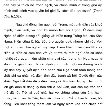
dân cày vì thích nó trong sạch, và chính mình ở trong giới ấy,
mình mới bênh vực quyền lợi giới ấy cách đắc lực được” (
Tranh
đấu
, tr.102).
Nga chủ động làm quen với Trọng, một anh dân cày khoẻ
mạnh, hiền lành, và ngỏ lời muốn làm vợ Trọng. Ở điểm này,
Ngôn có điểm tương đối giống với Hiền trong Trống Mái của Khái
Hưng. Hiền cũng là bậc tiểu thư quyền quý, nhưng chỉ yêu Vọi,
một anh dân chài nghèo mạt rệp. Điểm khác nhau giữa Nga và
Hiền là Hiền có cảm tình với Vọi trước rồi mới nghĩ đến sự khắc
nghiệt của quan niệm phân chia giai cấp, trong khi Nga ngay từ
khi chưa gặp Trọng đã xác định cho mình một con đường là chỉ
lấy dân cày. Quyết định hôn nhân của Nga hoàn toàn mang tính
chất phi cá nhân và đậm tính đấu tranh xã hội. Quyết định này
khiến Nga bắt đầu để ý đến Trọng và tìm hiểu Trọng. Hai người
lén gia đình đi đăng ký hôn thú ở Sài Gòn, đặt cha mẹ vào tình
thế đã rồi. Trở lại quê nhà, hai vợ chồng sống yên ấm, hạnh
phúc, bênh vực tá điền, làm việc phúc lợi. Chẳng bao lâu sau, hội
đồng Liên khét tiếng tham lam và nguy hiểm kéo đến cướp đất