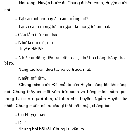
Nói xong, Huyện bước đi. Chung đi bên cạnh, Huyện cười
nói:
-
Tại sao anh cứ hay ăn canh mồng tơi?
-
Tại vì canh mồng tơi ăn ngon, lá mồng tơi ăn mát.
-
Còn lắm thứ rau khác…
-
Như lá rau má, rau…
Huyện đỡ lời:
-
Như rau đồng tiền, rau dền dền, như hoa bòng bòng, hoa
bí rợ.
Nàng tắc lưỡi, đưa tay vẽ vẽ trước mặt:
-
Nhiều thứ lắm.
Chung mỉm cười. Đôi mắt to của Huyện sáng lên khi nàng
nói. Chung thấy cả một vòm trời xanh và bóng mình nằm gọn
trong hai con ngươi đen, rất đen như huyền. Ngắm Huyện, tự
nhiên Chung muốn nói ra câu gì thật thân mật, chàng bảo:
-
Cô Huyện này.
-
Dạ?
Nhưng hơi bối rối, Chung lại vẩn vơ: