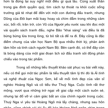
hơn là đứng lại suy nghĩ một điều gì quá lâu. Cùng xuất thân
trong gia đình quyền quý, tìm cách tự thoát ra khỏi cuộc sống
trưởng giả tẻ nhạt để đến với một con đường đấu tranh, nhưng
Dũng của
Đôi bạn
mãi loay hoay và chìm đắm trong những cảm
xúc, bối rối, trăn trở, còn Vũ của
Người yêu nước
sau khi đọc một
vài quyển sách tranh đấu, nghe Bão “khai sáng” vài điều là đã
bừng bừng lửa trong lòng, từ bỏ tất cả để ra đi. Đây cũng là đặc
điểm chung của văn học Nam Bộ qua nhiều thời kỳ, phản ánh
tâm hồn và tính cách người Nam Bộ. Bên cạnh đó, có thể đây còn
là bóng dáng của một giai đoạn lịch sử đấu tranh sôi động phản
chiếu vào trong tác phẩm.
Trong số những tiểu thuyết khảo sát phục vụ bài viết này,
nếu có thể gọi một tác phẩm là tiểu thuyết tâm lý thì đó là
Ái tình
và nghệ thuật
của Ngọc Sơn, kể về mối tình đẹp của văn sĩ
nghèo Hoàng Ngô và cô tiểu thư Thuỳ Nga. Cuộc tình rất thơ
mộng, vượt qua những trở ngại về giai cấp một cách suôn sẻ,
nhưng lại đổ vỡ vì cảm giác bất an của chính người trong cuộc.
Thuỳ Nga vì yêu tài Hoàng Ngô mà lấy chàng, nhưng sau hôn
nhân, cũng chính cái tài ấy đã kéo Hoàng Ngô ngập chìm trong