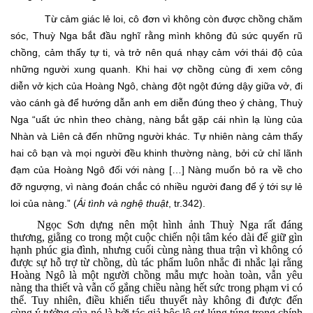
Từ cảm giác lẻ loi, cô đơn vì không còn được chồng chăm
sóc, Thuỳ Nga bắt đầu nghĩ rằng mình không đủ sức quyến rũ
chồng, cảm thấy tự ti, và trở nên quá nhạy cảm với thái độ của
những người xung quanh. Khi hai vợ chồng cùng đi xem công
diễn vở kịch của Hoàng Ngô, chàng đột ngột đứng dậy giữa vở, đi
vào cánh gà để hướng dẫn anh em diễn đúng theo ý chàng, Thuỳ
Nga “uất ức nhìn theo chàng, nàng bắt gặp cái nhìn lạ lùng của
Nhàn và Liên cả đến những người khác. Tự nhiên nàng cảm thấy
hai cô bạn và mọi người đều khinh thường nàng, bởi cử chỉ lãnh
đạm của Hoàng Ngô đối với nàng […] Nàng muốn bỏ ra về cho
đỡ ngượng, vì nàng đoán chắc có nhiều người đang để ý tới sự lẻ
loi của nàng.” (
Ái tình và nghệ thuật
, tr.342).
Ngọc Sơn dựng nên một hình ảnh Thuỳ Nga rất đáng
thương, giằng co trong một cuộc chiến nội tâm kéo dài để giữ gìn
hạnh phúc gia đình, nhưng cuối cùng nàng thua trận vì không có
được sự hỗ trợ từ chồng, dù tác phẩm luôn nhắc đi nhắc lại rằng
Hoàng Ngô là một người chồng mẫu mực hoàn toàn, vẫn yêu
nàng tha thiết và vẫn cố gắng chiều nàng hết sức trong phạm vi có
thể. Tuy nhiên, điều khiến tiểu thuyết này không đi được đến
cùng ý tưởng của nó là bởi tác giả bộc lộ sự lúng túng trong chính