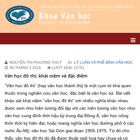
NGUYỄN THỊ PHƯƠNG THUÝ
LÝ LUẬN VÀ PHÊ BÌNH VĂN HỌC
06 THÁNG 3 2016
LƯỢT XEM: 15751
Văn học đô thị: khái niệm và đặc điểm
“Văn học đô thị” (hay văn học thành thị) là một cụm từ khá quen
thuộc trong nghiên cứu văn học, đặc biệt là văn học sử. Bài viết
khảo sát khái niệm “văn học đô thị” với nhiều nghĩa khác nhau:
được xem như hiện tượng đối lập với các hiện tượng văn học như
văn học cung đình thời hậu kỳ trung đại Đông Á, văn học nông
thôn thời kỳ hiện đại; hoặc mang nghĩa văn học đường phố ở các
nước Âu-Mỹ, văn học Sài Gòn giai đoạn 1955-1975. Từ đó cho
thấy, văn học đô thị dù đã được thuật ngữ hoá hay chưa và có