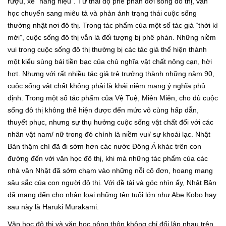
rượu, xe “hàng hiệu”. Từ thái độ phê phán đời sống đô thị, văn
học chuyển sang miêu tả và phản ánh trạng thái cuộc sống
thường nhật nơi đô thị. Trong tác phẩm của một số tác giả “thời kì
mới”, cuộc sống đô thị vẫn là đối tượng bị phê phán. Những niềm
vui trong cuộc sống đô thị thường bị các tác giả thể hiện thành
một kiểu sùng bái tiền bạc của chủ nghĩa vật chất nông cạn, hời
hợt. Nhưng với rất nhiều tác giả trẻ trưởng thành những năm 90,
cuộc sống vật chất không phải là khái niệm mang ý nghĩa phủ
định. Trong một số tác phẩm của Vệ Tuệ, Miên Miên, cho dù cuộc
sống đô thị không thể hiện được đến mức vô cùng hấp dẫn,
thuyết phục, nhưng sự thụ hưởng cuộc sống vật chất đối với các
nhân vật nam/ nữ trong đó chính là niềm vui/ sự khoái lạc. Nhật
Bản thậm chí đã đi sớm hơn các nước Đông Á khác trên con
đường đến với văn học đô thị, khi mà những tác phẩm của các
nhà văn Nhật đã sớm chạm vào những nỗi cô đơn, hoang mang
sâu sắc của con người đô thị. Với đề tài và góc nhìn ấy, Nhật Bản
đã mang đến cho nhân loại những tên tuổi lớn như Abe Kobo hay
sau này là Haruki Murakami.
Văn học đô thị và văn học nông thôn không chỉ đối lập nhau trên