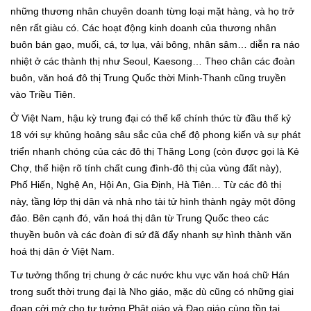
những thương nhân chuyên doanh từng loại mặt hàng, và họ trở
nên rất giàu có. Các hoạt động kinh doanh của thương nhân
buôn bán gạo, muối, cá, tơ lụa, vải bông, nhân sâm… diễn ra náo
nhiệt ở các thành thị như Seoul, Kaesong… Theo chân các đoàn
buôn, văn hoá đô thị Trung Quốc thời Minh-Thanh cũng truyền
vào Triều Tiên.
Ở Việt Nam, hậu kỳ trung đại có thể kể chính thức từ đầu thế kỷ
18 với sự khủng hoảng sâu sắc của chế độ phong kiến và sự phát
triển nhanh chóng của các đô thị Thăng Long (còn được gọi là Kẻ
Chợ, thể hiện rõ tính chất cung đình-đô thị của vùng đất này),
Phố Hiến, Nghệ An, Hội An, Gia Định, Hà Tiên… Từ các đô thị
này, tầng lớp thị dân và nhà nho tài tử hình thành ngày một đông
đảo. Bên cạnh đó, văn hoá thị dân từ Trung Quốc theo các
thuyền buôn và các đoàn đi sứ đã đẩy nhanh sự hình thành văn
hoá thị dân ở Việt Nam.
Tư tưởng thống trị chung ở các nước khu vực văn hoá chữ Hán
trong suốt thời trung đại là Nho giáo, mặc dù cũng có những giai
đoạn cởi mở cho tư tưởng Phật giáo và Đạo giáo cùng tồn tại.