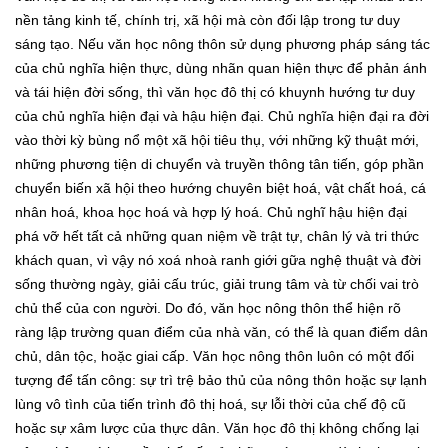
nền tảng kinh tế, chính trị, xã hội mà còn đối lập trong tư duy
sáng tạo. Nếu văn học nông thôn sử dụng phương pháp sáng tác
của chủ nghĩa hiện thực, dùng nhãn quan hiện thực để phản ánh
và tái hiện đời sống, thì văn học đô thị có khuynh hướng tư duy
của chủ nghĩa hiện đại và hậu hiện đại. Chủ nghĩa hiện đại ra đời
vào thời kỳ bùng nổ một xã hội tiêu thụ, với những kỹ thuật mới,
những phương tiện di chuyển và truyền thông tân tiến, góp phần
chuyển biến xã hội theo hướng chuyên biệt hoá, vật chất hoá, cá
nhân hoá, khoa học hoá và hợp lý hoá. Chủ nghĩ hậu hiện đại
phá vỡ hết tất cả những quan niệm về trật tự, chân lý và tri thức
khách quan, vì vậy nó xoá nhoà ranh giới gữa nghệ thuật và đời
sống thường ngày, giải cấu trúc, giải trung tâm và từ chối vai trò
chủ thể của con người. Do đó, văn học nông thôn thể hiện rõ
ràng lập trường quan điểm của nhà văn, có thể là quan điểm dân
chủ, dân tộc, hoặc giai cấp. Văn học nông thôn luôn có một đối
tượng để tấn công: sự trì trệ bảo thủ của nông thôn hoặc sự lạnh
lùng vô tình của tiến trình đô thị hoá, sự lỗi thời của chế độ cũ
hoặc sự xâm lược của thực dân. Văn học đô thị không chống lại