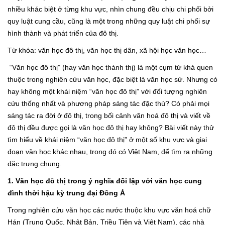
nhiều khác biệt ở từng khu vực, nhìn chung đều chịu chi phối bởi
quy luật cung cầu, cũng là một trong những quy luật chi phối sự
hình thành và phát triển của đô thị.
Từ khóa: văn học đô thị, văn học thị dân, xã hội học văn học…
“Văn học đô thị” (hay văn học thành thị) là một cụm từ khá quen
thuộc trong nghiên cứu văn học, đặc biệt là văn học sử. Nhưng có
hay không một khái niệm “văn học đô thị” với đối tượng nghiên
cứu thống nhất và phương pháp sáng tác đặc thù? Có phải mọi
sáng tác ra đời ở đô thị, trong bối cảnh văn hoá đô thị và viết về
đô thị đều được gọi là văn học đô thị hay không? Bài viết này thử
tìm hiểu về khái niệm “văn học đô thị” ở một số khu vực và giai
đoạn văn học khác nhau, trong đó có Việt Nam, để tìm ra những
đặc trưng chung.
1. Văn học đô thị trong ý nghĩa đối lập với văn học cung
đình thời hậu kỳ trung đại Đông Á
Trong nghiên cứu văn học các nước thuộc khu vực văn hoá chữ
Hán (Trung Quốc, Nhật Bản, Triều Tiên và Việt Nam), các nhà