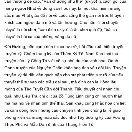
vẫn thường đề cập. “Văn chương phù thế” (ukiyo) là cách gọi của
riêng người Nhật về dòng văn học này, là một khái niệm mang
sắc màu Phật giáo để nói về cuộc sống thế gian nổi trôi, khuyến
khích con người đam mê và tận hưởng. Cho nên, “nói chuyện
ukiyo” là nói chơi, “cơn điên ukiyo” là ăn chơi quá độ, “bài ca
ukiyo” là bài ca của những nàng du nữ.
Đời Đường, bên cạnh nền thi ca rực rỡ, bắt đầu xuất hiện truyện
truyền kỳ. Chẩm trung ký của Thẩm Ký Tế, Nam Kha thái thú
truyện của Lý Công Tá viết về sự phù du của vinh hoa. Oanh
Oanh truyện của Nguyên Chẩn khắc hoạ tình yêu đôi lứa. Truyện
truyền kỳ đã đặt viên gạch nền cho sự phát triển rực rỡ của tiểu
thuyết thế sự vào các triều đại sau, mà đỉnh cao là Hồng lâu
mộng của Tào Tuyết Cần đời Thanh. Tiểu thuyết chí nhân chí
quái như Liêu Trai chí dị của Bồ Tùng Linh cũng chỉ mượn thần
ma mà nói về nhân tình thế thái. Sân khấu cũng khắc hoạ chi tiết
và cảm động hơn những câu chuyện tình yêu chống lại lễ giáo
phong kiến và mang màu sắc dục như Tây Sương ký của Vương
Thực Phủ và Mẫu Đơn đình của Thang Hiển Tổ.