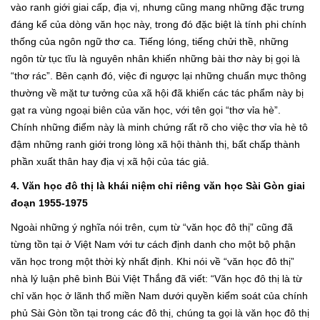
vào ranh giới giai cấp, địa vị, nhưng cũng mang những đặc trưng
đáng kể của dòng văn học này, trong đó đặc biệt là tính phi chính
thống của ngôn ngữ thơ ca. Tiếng lóng, tiếng chửi thề, những
ngôn từ tục tĩu là nguyên nhân khiến những bài thơ này bị gọi là
“thơ rác”. Bên cạnh đó, việc đi ngược lại những chuẩn mực thông
thường về mặt tư tưởng của xã hội đã khiến các tác phẩm này bị
gạt ra vùng ngoại biên của văn học, với tên gọi “thơ vỉa hè”.
Chính những điểm này là minh chứng rất rõ cho việc thơ vỉa hè tô
đậm những ranh giới trong lòng xã hội thành thị, bất chấp thành
phần xuất thân hay địa vị xã hội của tác giả.
4. Văn học đô thị là khái niệm chỉ riêng văn học Sài Gòn giai
đoạn 1955-1975
Ngoài những ý nghĩa nói trên, cụm từ “văn học đô thị” cũng đã
từng tồn tại ở Việt Nam với tư cách định danh cho một bộ phận
văn học trong một thời kỳ nhất định. Khi nói về “văn học đô thị”
nhà lý luận phê bình Bùi Việt Thắng đã viết: “Văn học đô thị là từ
chỉ văn học ở lãnh thổ miền Nam dưới quyền kiểm soát của chính
phủ Sài Gòn tồn tại trong các đô thị, chúng ta gọi là văn học đô thị