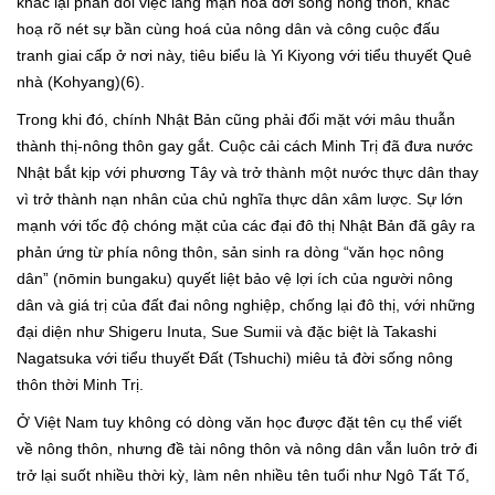
khác lại phản đối việc lãng mạn hoá đời sống nông thôn, khắc
hoạ rõ nét sự bần cùng hoá của nông dân và công cuộc đấu
tranh giai cấp ở nơi này, tiêu biểu là Yi Kiyong với tiểu thuyết Quê
nhà (Kohyang)(6).
Trong khi đó, chính Nhật Bản cũng phải đối mặt với mâu thuẫn
thành thị-nông thôn gay gắt. Cuộc cải cách Minh Trị đã đưa nước
Nhật bắt kịp với phương Tây và trở thành một nước thực dân thay
vì trở thành nạn nhân của chủ nghĩa thực dân xâm lược. Sự lớn
mạnh với tốc độ chóng mặt của các đại đô thị Nhật Bản đã gây ra
phản ứng từ phía nông thôn, sản sinh ra dòng “văn học nông
dân” (nōmin bungaku) quyết liệt bảo vệ lợi ích của người nông
dân và giá trị của đất đai nông nghiệp, chống lại đô thị, với những
đại diện như Shigeru Inuta, Sue Sumii và đặc biệt là Takashi
Nagatsuka với tiểu thuyết Đất (Tshuchi) miêu tả đời sống nông
thôn thời Minh Trị.
Ở Việt Nam tuy không có dòng văn học được đặt tên cụ thể viết
về nông thôn, nhưng đề tài nông thôn và nông dân vẫn luôn trở đi
trở lại suốt nhiều thời kỳ, làm nên nhiều tên tuổi như Ngô Tất Tố,