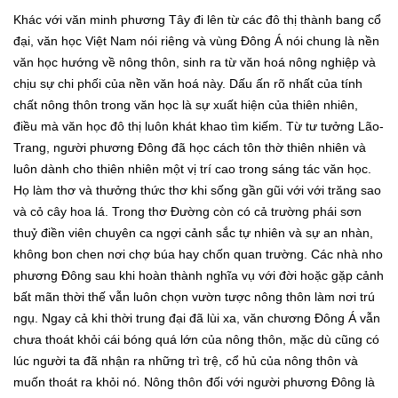
Khác với văn minh phương Tây đi lên từ các đô thị thành bang cổ
đại, văn học Việt Nam nói riêng và vùng Đông Á nói chung là nền
văn học hướng về nông thôn, sinh ra từ văn hoá nông nghiệp và
chịu sự chi phối của nền văn hoá này. Dấu ấn rõ nhất của tính
chất nông thôn trong văn học là sự xuất hiện của thiên nhiên,
điều mà văn học đô thị luôn khát khao tìm kiếm. Từ tư tưởng Lão-
Trang, người phương Đông đã học cách tôn thờ thiên nhiên và
luôn dành cho thiên nhiên một vị trí cao trong sáng tác văn học.
Họ làm thơ và thưởng thức thơ khi sống gần gũi với với trăng sao
và cỏ cây hoa lá. Trong thơ Đường còn có cả trường phái sơn
thuỷ điền viên chuyên ca ngợi cảnh sắc tự nhiên và sự an nhàn,
không bon chen nơi chợ búa hay chốn quan trường. Các nhà nho
phương Đông sau khi hoàn thành nghĩa vụ với đời hoặc gặp cảnh
bất mãn thời thế vẫn luôn chọn vườn tược nông thôn làm nơi trú
ngụ. Ngay cả khi thời trung đại đã lùi xa, văn chương Đông Á vẫn
chưa thoát khỏi cái bóng quá lớn của nông thôn, mặc dù cũng có
lúc người ta đã nhận ra những trì trệ, cổ hủ của nông thôn và
muốn thoát ra khỏi nó. Nông thôn đối với người phương Đông là