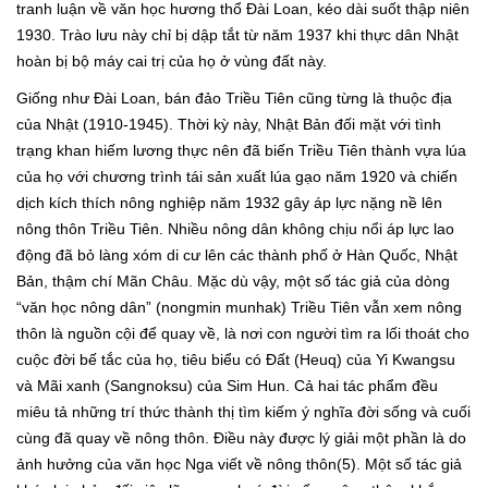
tranh luận về văn học hương thổ Đài Loan, kéo dài suốt thập niên
1930. Trào lưu này chỉ bị dập tắt từ năm 1937 khi thực dân Nhật
hoàn bị bộ máy cai trị của họ ở vùng đất này.
Giống như Đài Loan, bán đảo Triều Tiên cũng từng là thuộc địa
của Nhật (1910-1945). Thời kỳ này, Nhật Bản đối mặt với tình
trạng khan hiếm lương thực nên đã biến Triều Tiên thành vựa lúa
của họ với chương trình tái sản xuất lúa gạo năm 1920 và chiến
dịch kích thích nông nghiệp năm 1932 gây áp lực nặng nề lên
nông thôn Triều Tiên. Nhiều nông dân không chịu nổi áp lực lao
động đã bỏ làng xóm di cư lên các thành phố ở Hàn Quốc, Nhật
Bản, thậm chí Mãn Châu. Mặc dù vậy, một số tác giả của dòng
“văn học nông dân” (nongmin munhak) Triều Tiên vẫn xem nông
thôn là nguồn cội để quay về, là nơi con người tìm ra lối thoát cho
cuộc đời bế tắc của họ, tiêu biểu có Đất (Heuq) của Yi Kwangsu
và Mãi xanh (Sangnoksu) của Sim Hun. Cả hai tác phẩm đều
miêu tả những trí thức thành thị tìm kiếm ý nghĩa đời sống và cuối
cùng đã quay về nông thôn. Điều này được lý giải một phần là do
ảnh hưởng của văn học Nga viết về nông thôn(5). Một số tác giả