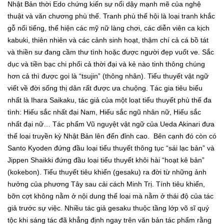
Nhật Bản thời Edo chứng kiến sự nổi dậy mạnh mẽ của nghệ
thuật và văn chương phù thế. Tranh phù thế hội là loại tranh khắc
gỗ nổi tiếng, thể hiện các mỹ nữ làng chơi, các diễn viên ca kịch
kabuki, thiên nhiên và các cảnh sinh hoạt, thậm chí cả cá bồ tát
và thiền sư đang cầm thư tình hoặc được người đẹp vuốt ve. Sắc
dục và tiền bạc chi phối cả thời đại và kẻ nào tinh thông chúng
hơn cả thì được gọi là “tsujin” (thông nhân). Tiểu thuyết vật ngữ
viết về đời sống thị dân rất được ưa chuộng. Tác gia tiêu biểu
nhất là Ihara Saikaku, tác giả của một loạt tiểu thuyết phù thế đa
tình: Hiếu sắc nhất đại Nam, Hiếu sắc ngũ nhân nữ, Hiếu sắc
nhất đại nữ… Tác phẩm Vũ nguyệt vật ngữ của Ueda Akinari đưa
thể loại truyền kỳ Nhật Bản lên đến đỉnh cao. Bên cạnh đó còn có
Santo Kyoden đứng đầu loại tiểu thuyết thông tục “sái lạc bản” và
Jippen Shaikki đứng đầu loại tiểu thuyết khôi hài “hoạt kê bản”
(kokebon). Tiểu thuyết tiêu khiển (gesaku) ra đời từ những ảnh
hưởng của phương Tây sau cải cách Minh Trị. Tính tiêu khiển,
bỡn cợt không nằm ở nội dung thể loại mà nằm ở thái độ của tác
giả trước sự việc. Nhiều tác giả gesaku thuộc tầng lớp võ sĩ quý
tộc khi sáng tác đã khẳng định ngay trên văn bản tác phẩm rằng