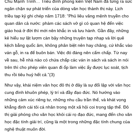
Chu Mạnh Trinh… Triều đình phong kiến Việt Nam đã từng ra sức
ngăn chặn sự phát triển của dòng văn học thành thị này. Lịch
triều tạp kỷ ghi chép năm 1718: “Phủ liêu vâng mệnh truyền cho
quan dân cả nước: phàm các sách vở gì có quan hệ đến việc
giáo hoá ở đời thì mới nên khắc in và lưu hành. Gần đây, những
kẻ hiếu sự lặt lượm càn bậy những truyện tạp nhạp và lời quê
kệch bằng quốc âm, không phân biệt nên hay chăng, cứ khắc vào
ván gỗ, in ra để buôn bán. Việc đó đáng nên cấm chấp. Từ nay
về sau, hễ nhà nào có chứa chấp các ván in sách và sách in nói
trên thì cho phép viên quan đi ốp làm việc ấy được lục soát, tịch
thu rồi tiêu huỷ hết cả.”(3)
Như vậy, khái niệm văn học đô thị ở đây là sự đối lập với văn học
cung đình khuôn phép, lý trí và đầy đạo đức. Nó hướng vào
những cảm xúc riêng tư, những nhu cầu trần thế, và khát vọng
khẳng định cái tôi cá nhân trong một xã hội coi trọng tập thể. Đô
thị giải phóng cho văn học khỏi cái rọ đạo đức, mang đến cho văn
học đặc tính giải trí, cũng là một trong những đặc tính chung của
nghệ thuật muôn đời.