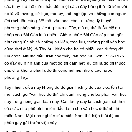
các thuỷ thủ thế giới nhắc đến một cách đầy hứng thú. Đi kèm với
nó là vũ trường, cờ bạc, ma tuý, thất nghiệp, và những con người
đói rách tận cùng. Về mặt văn học, các tư tưởng, lý thuyết,
phương pháp sáng tác từ phương Tây, mà cụ thể là Âu Mỹ du
nhập vào Sài Gòn khá nhiều. Giới trí thức Sài Gòn cập nhật gần
như cùng lúc tất cả những sự kiện, trào lưu, trường phái văn học
cùng thời ở Mỹ và Tây Âu, khiến cho họ có nhiều con đường để
lựa chọn. Những điều trên cho thấy văn học Sài Gòn 1955-1975
có đầy đủ hình ảnh của một đô thị đậm nét, dù chỉ là đô thị thuộc
địa, chứ không phải là đô thị công nghiệp như ở các nước
phương Tây.
Tuy nhiên, điều này không đủ để giải thích lý do của việc tồn tại
một cách gọi “văn học đô thị” chỉ dành riêng cho bộ phận văn học
này trong riêng giai đoạn này. Cần lưu ý đây là cách gọi một thời
của các nhà phê bình miền Bắc dành cho văn học ở thành thị
miền Nam. Một nhà nghiên cứu miền Nam thể hiện thái độ có
phần gay gắt trước việc này: