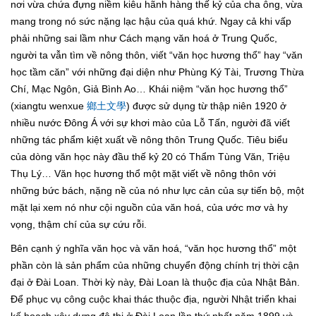
nơi vừa chứa đựng niềm kiêu hãnh hàng thế kỷ của cha ông, vừa
mang trong nó sức nặng lạc hậu của quá khứ. Ngay cả khi vấp
phải những sai lầm như Cách mạng văn hoá ở Trung Quốc,
người ta vẫn tìm về nông thôn, viết “văn học hương thổ” hay “văn
học tầm căn” với những đại diện như Phùng Ký Tài, Trương Thừa
Chí, Mạc Ngôn, Giả Bình Ao… Khái niệm “văn học hương thổ”
(xiangtu wenxue
鄉土文學
) được sử dụng từ thập niên 1920 ở
nhiều nước Đông Á với sự khơi mào của Lỗ Tấn, người đã viết
những tác phẩm kiệt xuất về nông thôn Trung Quốc. Tiêu biểu
của dòng văn học này đầu thế kỷ 20 có Thẩm Tùng Văn, Triệu
Thụ Lý… Văn học hương thổ một mặt viết về nông thôn với
những bức bách, nặng nề của nó như lực cản của sự tiến bộ, một
mặt lại xem nó như cội nguồn của văn hoá, của ước mơ và hy
vọng, thậm chí của sự cứu rỗi.
Bên cạnh ý nghĩa văn học và văn hoá, “văn học hương thổ” một
phần còn là sản phẩm của những chuyển động chính trị thời cận
đại ở Đài Loan. Thời kỳ này, Đài Loan là thuộc địa của Nhật Bản.
Để phục vụ công cuộc khai thác thuộc địa, người Nhật triển khai