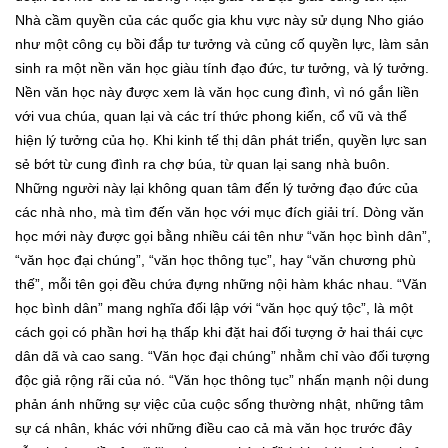
Nhà cầm quyền của các quốc gia khu vực này sử dụng Nho giáo
như một công cụ bồi đắp tư tưởng và củng cố quyền lực, làm sản
sinh ra một nền văn học giàu tính đạo đức, tư tưởng, và lý tưởng.
Nền văn học này được xem là văn học cung đình, vì nó gắn liền
với vua chúa, quan lại và các trí thức phong kiến, cổ vũ và thể
hiện lý tưởng của họ. Khi kinh tế thị dân phát triển, quyền lực san
sẻ bớt từ cung đình ra chợ búa, từ quan lại sang nhà buôn.
Những người này lại không quan tâm đến lý tưởng đạo đức của
các nhà nho, mà tìm đến văn học với mục đích giải trí. Dòng văn
học mới này được gọi bằng nhiều cái tên như “văn học bình dân”,
“văn học đại chúng”, “văn học thông tục”, hay “văn chương phù
thế”, mỗi tên gọi đều chứa đựng những nội hàm khác nhau. “Văn
học bình dân” mang nghĩa đối lập với “văn học quý tộc”, là một
cách gọi có phần hơi hạ thấp khi đặt hai đối tượng ở hai thái cực
dân dã và cao sang. “Văn học đại chúng” nhằm chỉ vào đối tượng
độc giả rộng rãi của nó. “Văn học thông tục” nhấn mạnh nội dung
phản ánh những sự việc của cuộc sống thường nhật, những tâm
sự cá nhân, khác với những điều cao cả mà văn học trước đây