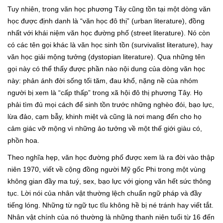
Tuy nhiên, trong văn học phương Tây cũng tồn tại một dòng văn
học được định danh là “văn học đô thị” (urban literature), đồng
nhất với khái niệm văn học đường phố (street literature). Nó còn
có các tên gọi khác là văn học sinh tồn (survivalist literature), hay
văn học giải mộng tưởng (dystopian literature). Qua những tên
gọi này có thể thấy được phần nào nội dung của dòng văn học
này: phản ánh đời sống tối tăm, đau khổ, nặng nề của nhóm
người bị xem là “cấp thấp” trong xã hội đô thị phương Tây. Họ
phải tìm đủ mọi cách để sinh tồn trước những nghèo đói, bạo lực,
lừa đảo, cạm bẫy, khinh miệt và cũng là nơi mang đến cho họ
cảm giác vỡ mộng vì những ảo tưởng về một thế giới giàu có,
phồn hoa.
Theo nghĩa hẹp, văn học đường phố được xem là ra đời vào thập
niên 1970, viết về cộng đồng người Mỹ gốc Phi trong một vùng
không gian đầy ma tuý, sex, bạo lực với giọng văn hết sức thông
tục. Lời nói của nhân vật thường lệch chuẩn ngữ pháp và đầy
tiếng lóng. Những từ ngữ tục tĩu không hề bị né tránh hay viết tắt.
Nhân vật chính của nó thường là những thanh niên tuổi từ 16 đến