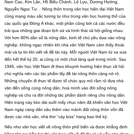
Nam Cao, Kim Lân, Hồ Biểu Chánh, Lê Lựu, Dương Hướng,
Nguyễn Ngọc Tư… Nông thôn trong văn học hiện đại Việt Nam
cũng mang màu sắc tương tự như trong văn học hương thổ của
các quốc gia Đông Á khác, một phần cũng bởi cả các nước đều
trải qua những giai đoạn lịch sử và hình thái xã hội giống nhau.
Với hơn 80% dân số là nông dân, kinh tế chủ yếu dựa vào nông
nghiệp, không ngạc nhiên khi nhà văn Việt Nam cảm thấy thoải
mái và tự tin khi viết về đề tài này. Mỗi người Việt Nam từ xa xưa
đến hết thế kỷ 20, ai cũng có một chút làng quê trong mình. Sau
1945, văn học Việt Nam đi theo khuynh hướng hiện thực xã hội
chủ nghĩa nên các tác phẩm lấy đề tài nông thôn càng nở rộ.
Những chuyến đi thực tế được tổ chức quy mô rầm rộ đưa nhà
văn đến sống cùng nông dân, hoà mình vào đời sống nông
nghiệp và cho ra đời những tác phẩm dành riêng cho nông dân.
Hiện trạng này kéo dài suốt mấy chục năm đã khiến văn học Việt
Nam ngày càng dấn sâu thêm vào mảnh đất nông thôn vốn đã
được các nhà văn, nhà thơ “cày bừa” hàng bao thế kỷ.
Nếu như văn học viết về nông thôn phổ biến và được khẳng định