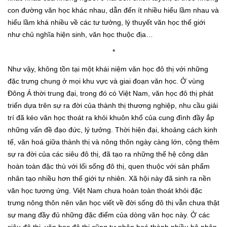
con đường văn học khác nhau, dẫn đến ít nhiều hiểu lầm nhau và
hiểu lầm khá nhiều về các tư tưởng, lý thuyết văn học thế giới
như chủ nghĩa hiện sinh, văn học thuộc địa…
*
Như vậy, không tồn tại một khái niệm văn học đô thị với những
đặc trưng chung ở mọi khu vực và giai đoạn văn học. Ở vùng
Đông Á thời trung đại, trong đó có Việt Nam, văn học đô thị phát
triển dựa trên sự ra đời của thành thị thương nghiệp, nhu cầu giải
trí đã kéo văn học thoát ra khỏi khuôn khổ của cung đình đầy ắp
những vấn đề đạo đức, lý tưởng. Thời hiện đại, khoảng cách kinh
tế, văn hoá giữa thành thị và nông thôn ngày càng lớn, cộng thêm
sự ra đời của các siêu đô thị, đã tạo ra những thế hệ công dân
hoàn toàn đặc thù với lối sống đô thị, quen thuộc với sản phẩm
nhân tạo nhiều hơn thế giới tự nhiên. Xã hội này đã sinh ra nền
văn học tương ứng. Việt Nam chưa hoàn toàn thoát khỏi đặc
trưng nông thôn nên văn học viết về đời sống đô thị vẫn chưa thật
sự mang đầy đủ những đặc điểm của dòng văn học này. Ở các