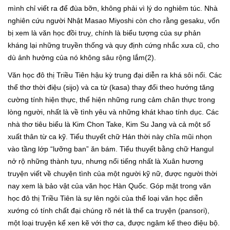
mình chỉ viết ra để đùa bỡn, không phải vì lý do nghiêm túc. Nhà
nghiên cứu người Nhật Masao Miyoshi còn cho rằng gesaku, vốn
bị xem là văn học đồi truỵ, chính là biểu tượng của sự phản
kháng lại những truyền thống và quy định cứng nhắc xưa cũ, cho
dù ảnh hưởng của nó không sâu rộng lắm(2).
Văn học đô thị Triều Tiên hậu kỳ trung đại diễn ra khá sôi nổi. Các
thể thơ thời điệu (sijo) và ca từ (kasa) thay đổi theo hướng tăng
cường tính hiện thực, thể hiện những rung cảm chân thực trong
lòng người, nhất là về tình yêu và những khát khao tính dục. Các
nhà thơ tiêu biểu là Kim Chon Take, Kim Su Jang và cả một số
xuất thân từ ca kỹ. Tiểu thuyết chữ Hán thời này chĩa mũi nhọn
vào tầng lớp “lưỡng ban” ăn bám. Tiểu thuyết bằng chữ Hangul
nở rộ những thành tựu, nhưng nổi tiếng nhất là Xuân hương
truyện viết về chuyện tình của một người kỹ nữ, được người thời
nay xem là bảo vật của văn học Hàn Quốc. Góp mặt trong văn
học đô thị Triều Tiên là sự lên ngôi của thể loại văn học diễn
xướng có tính chất đại chúng rõ nét là thể ca truyện (pansori),
một loại truyện kể xen kẽ với thơ ca, được ngâm kể theo điệu bộ.