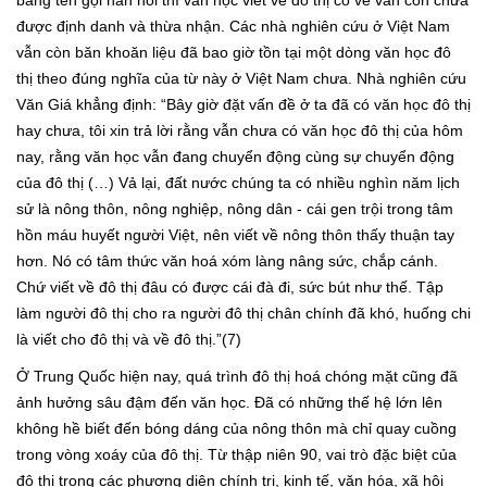
bằng tên gọi hẳn hoi thì văn học viết về đô thị có vẻ vẫn còn chưa
được định danh và thừa nhận. Các nhà nghiên cứu ở Việt Nam
vẫn còn băn khoăn liệu đã bao giờ tồn tại một dòng văn học đô
thị theo đúng nghĩa của từ này ở Việt Nam chưa. Nhà nghiên cứu
Văn Giá khẳng định: “Bây giờ đặt vấn đề ở ta đã có văn học đô thị
hay chưa, tôi xin trả lời rằng vẫn chưa có văn học đô thị của hôm
nay, rằng văn học vẫn đang chuyển động cùng sự chuyển động
của đô thị (…) Vả lại, đất nước chúng ta có nhiều nghìn năm lịch
sử là nông thôn, nông nghiệp, nông dân - cái gen trội trong tâm
hồn máu huyết người Việt, nên viết về nông thôn thấy thuận tay
hơn. Nó có tâm thức văn hoá xóm làng nâng sức, chắp cánh.
Chứ viết về đô thị đâu có được cái đà đi, sức bút như thế. Tập
làm người đô thị cho ra người đô thị chân chính đã khó, huống chi
là viết cho đô thị và về đô thị.”(7)
Ở Trung Quốc hiện nay, quá trình đô thị hoá chóng mặt cũng đã
ảnh hưởng sâu đậm đến văn học. Đã có những thế hệ lớn lên
không hề biết đến bóng dáng của nông thôn mà chỉ quay cuồng
trong vòng xoáy của đô thị. Từ thập niên 90, vai trò đặc biệt của
đô thị trong các phương diện chính trị, kinh tế, văn hóa, xã hội