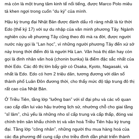
mà còn là một trung tâm kinh tế nổi tiếng, được Marco Polo miêu
tả khen ngợi trong cuốn “du ký” của mình.
Hậu kỳ trung đại Nhật Bản được đánh dấu rõ ràng nhất là từ thời
Edo (thế kỷ 17) với sự du nhập của văn minh phương Tây. Ngành
nghiên cứu về phương Tây cũng theo đó mà ra đời, được người
nước này gọi là “Lan học”, vì những người phương Tây đến xứ sở
này trong thời điểm đó là người Hà Lan. Văn hoá thị dân hay còn
gọi là đinh nhân văn hoá (chonin bunka) là điểm đặc sắc nhất của
thời Edo. Các đô thị lớn bấy giờ có Osaka, Kyoto, Nagasaki, và
nhất là Edo. Edo có hơn 2 triệu dân, tương đương với dân số
thành phố Luân Đôn đương thời, cho thấy mức độ tập trung đô thị
rất cao của Nhật Bản.
Ở Triều Tiên, tầng lớp “lưỡng ban” với sĩ đại phu và các võ quan
cao cấp dần lui vào hậu trường lịch sử, nhường chỗ cho giai tầng
“sĩ lâm”, chủ yếu là những nho sĩ cấp trung và cấp thấp, đóng vai
chính trên sân khấu chính trị và văn hoá Triều Tiên hậu kỳ trung
đại. Tầng lớp “công nhân”, những người thu mua hàng hoá của
các địa phương để cung cấp cho triều đình dần phát triển thành