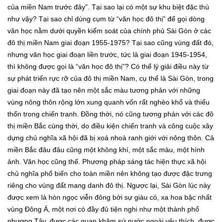
của miền Nam trước đây”. Tại sao lại có một sự khu biệt đặc thù
như vậy? Tại sao chỉ dùng cụm từ “văn học đô thị” để gọi dòng
văn học nằm dưới quyền kiểm soát của chính phủ Sài Gòn ở các
đô thị miền Nam giai đoạn 1955-1975? Tại sao cũng vùng đất đó,
nhưng văn học giai đoạn liền trước, tức là giai đoạn 1945-1954,
thì không được gọi là “văn học đô thị”? Có thể lý giải điều này từ
sự phát triển rực rỡ của đô thị miền Nam, cụ thể là Sài Gòn, trong
giai đoạn này đã tạo nên một sắc màu tương phản với những
vùng nông thôn rộng lớn xung quanh vốn rất nghèo khổ và thiếu
thốn trong chiến tranh. Đồng thời, nó cũng tương phản với các đô
thị miền Bắc cùng thời, do điều kiện chiến tranh và công cuộc xây
dựng chủ nghĩa xã hội đã bị xoá nhoà ranh giới với nông thôn. Cả
miền Bắc đâu đâu cũng một không khí, một sắc màu, một hình
ảnh. Văn học cũng thế. Phương pháp sáng tác hiện thực xã hội
chủ nghĩa phổ biến cho toàn miền nên không tạo được đặc trưng
riêng cho vùng đất mang danh đô thị. Ngược lại, Sài Gòn lúc này
được xem là hòn ngọc viễn đông bởi sự giàu có, xa hoa bậc nhất
vùng Đông Á, một nơi có đầy đủ tiện nghi như một thành phố
phương Tây, được các quan khâm sứ nước ngoài yêu thích, được