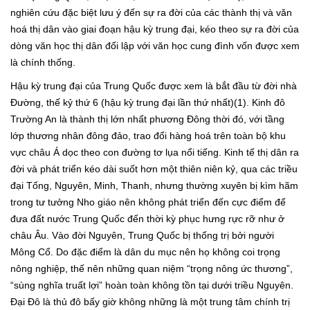
nghiên cứu đặc biệt lưu ý đến sự ra đời của các thành thị và văn
hoá thị dân vào giai đoạn hậu kỳ trung đại, kéo theo sự ra đời của
dòng văn học thị dân đối lập với văn học cung đình vốn được xem
là chính thống.
Hậu kỳ trung đại của Trung Quốc được xem là bắt đầu từ đời nhà
Đường, thế kỷ thứ 6 (hậu kỳ trung đại lần thứ nhất)(1). Kinh đô
Trường An là thành thị lớn nhất phương Đông thời đó, với tầng
lớp thương nhân đông đảo, trao đổi hàng hoá trên toàn bộ khu
vực châu Á dọc theo con đường tơ lụa nổi tiếng. Kinh tế thị dân ra
đời và phát triển kéo dài suốt hơn một thiên niên kỷ, qua các triều
đại Tống, Nguyên, Minh, Thanh, nhưng thường xuyên bị kìm hãm
trong tư tưởng Nho giáo nên không phát triển đến cực điểm để
đưa đất nước Trung Quốc đến thời kỳ phục hưng rực rỡ như ở
châu Âu. Vào đời Nguyên, Trung Quốc bị thống trị bởi người
Mông Cổ. Do đặc điểm là dân du mục nên họ không coi trọng
nông nghiệp, thế nên những quan niệm “trọng nông ức thương”,
“sùng nghĩa truất lợi” hoàn toàn không tồn tại dưới triều Nguyên.
Đại Đô là thủ đô bấy giờ không những là một trung tâm chính trị