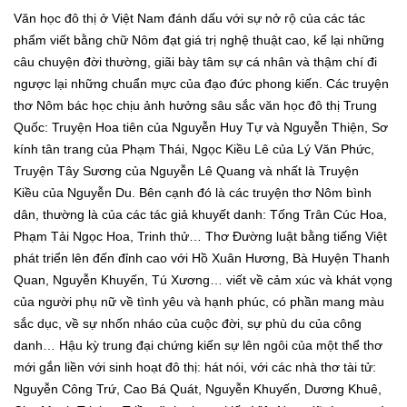
Văn học đô thị ở Việt Nam đánh dấu với sự nở rộ của các tác
phẩm viết bằng chữ Nôm đạt giá trị nghệ thuật cao, kể lại những
câu chuyện đời thường, giãi bày tâm sự cá nhân và thậm chí đi
ngược lại những chuẩn mực của đạo đức phong kiến. Các truyện
thơ Nôm bác học chịu ảnh hưởng sâu sắc văn học đô thị Trung
Quốc: Truyện Hoa tiên của Nguyễn Huy Tự và Nguyễn Thiện, Sơ
kính tân trang của Phạm Thái, Ngọc Kiều Lê của Lý Văn Phức,
Truyện Tây Sương của Nguyễn Lê Quang và nhất là Truyện
Kiều của Nguyễn Du. Bên cạnh đó là các truyện thơ Nôm bình
dân, thường là của các tác giả khuyết danh: Tống Trân Cúc Hoa,
Phạm Tải Ngọc Hoa, Trinh thử… Thơ Đường luật bằng tiếng Việt
phát triển lên đến đỉnh cao với Hồ Xuân Hương, Bà Huyện Thanh
Quan, Nguyễn Khuyến, Tú Xương… viết về cảm xúc và khát vọng
của người phụ nữ về tình yêu và hạnh phúc, có phần mang màu
sắc dục, về sự nhốn nháo của cuộc đời, sự phù du của công
danh… Hậu kỳ trung đại chứng kiến sự lên ngôi của một thể thơ
mới gắn liền với sinh hoạt đô thị: hát nói, với các nhà thơ tài tử:
Nguyễn Công Trứ, Cao Bá Quát, Nguyễn Khuyến, Dương Khuê,