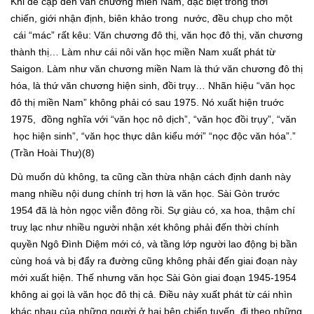
Khi đề cập đến văn chương miền Nam, đặc biệt trong thời
chiến, giới nhận định, biên khảo trong nước, đều chụp cho một
cái “mác” rất kêu: Văn chương đô thị, văn học đô thị, văn chương
thành thị… Làm như cái nôi văn học miền Nam xuất phát từ
Saigon. Làm như văn chương miền Nam là thứ văn chương đô thị
hóa, là thứ văn chương hiện sinh, đồi trụy… Nhãn hiệu “văn học
đô thị miền Nam” không phải có sau 1975. Nó xuất hiện truớc
1975, đồng nghĩa với “văn học nô dịch”, “văn học đồi trụy”, “văn
học hiện sinh”, “văn học thực dân kiểu mới” “nọc độc văn hóa”.”
(Trần Hoài Thư)(8)
Dù muốn dù không, ta cũng cần thừa nhận cách định danh này
mang nhiều nội dung chính trị hơn là văn học. Sài Gòn trước
1954 đã là hòn ngọc viễn đông rồi. Sự giàu có, xa hoa, thậm chí
truỵ lạc như nhiều người nhận xét không phải đến thời chính
quyền Ngô Đình Diệm mới có, và tầng lớp người lao động bị bần
cùng hoá và bị đẩy ra đường cũng không phải đến giai đoạn này
mới xuất hiện. Thế nhưng văn học Sài Gòn giai đoạn 1945-1954
không ai gọi là văn học đô thị cả. Điều này xuất phát từ cái nhìn
khác nhau của những người ở hai bên chiến tuyến, đi theo những