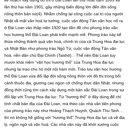
kế hoạch xây dựng đô thị ở Đài Loan lần thứ nhất năm 1899 và
lần thứ hai năm 1901, gây những biến động lớn đến đời sống
nông thôn bản xứ(4). Nhằm chống lại công cuộc cai trị của người
Nhật về mặt văn hoá tư tưởng, cuộc vận động Tân văn học nổ ra
ở Đài Loan vào thập niên 1920 tạo tiền đề cho phong trào văn
học hương thổ Đài Loan phát triển mạnh mẽ. Phong trào này kế
thừa những thành quả văn hoá, chính trị của cả Trung Hoa đại lục
và Nhật Bản như phong trào Ngũ Tứ, cuộc vận động Tân văn
hoá, nền dân chủ Đại Chính (Taishō)... Thế nên Đài Loan tuy
mượn khái niệm “văn học hương thổ” của Trung Hoa đại lục
nhưng lại trao cho nó một nội hàm mới. Trào lưu văn học hương
thổ Đài Loan vừa đối lập đời sống nông thôn với đô thị trong bối
cảnh thuộc địa, giương cao ngọn cờ chống thực dân Nhật, nhưng
đồng thời cũng tìm cách xây dựng một bản sắc Đài Loan trong sự
đối lập với Trung Hoa đại lục. Từ “hương thổ” ở đây dùng để chỉ
tính chất bản địa của Đài Loan, mà theo các nhà văn tiên phong
của phong trào này như Hoàng Thạch Huynh, Quách Thu Sinh…
thì nó không hề giống với “hương thổ” Trung Hoa đại lục cả về địa
lý, ngôn ngữ và văn hoá. Các nhà văn này đã khởi xướng cuộc