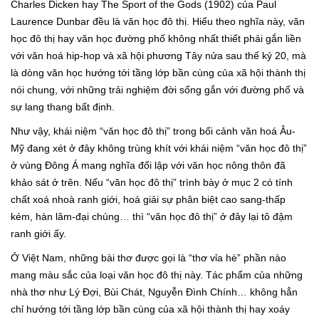
Charles Dicken hay The Sport of the Gods (1902) của Paul
Laurence Dunbar đều là văn học đô thị. Hiểu theo nghĩa này, văn
học đô thị hay văn học đường phố không nhất thiết phải gắn liền
với văn hoá hip-hop và xã hội phương Tây nửa sau thế kỷ 20, mà
là dòng văn học hướng tới tầng lớp bần cùng của xã hội thành thị
nói chung, với những trải nghiệm đời sống gắn với đường phố và
sự lang thang bất định.
Như vậy, khái niệm “văn học đô thị” trong bối cảnh văn hoá Âu-
Mỹ đang xét ở đây không trùng khít với khái niệm “văn học đô thị”
ở vùng Đông Á mang nghĩa đối lập với văn học nông thôn đã
khảo sát ở trên. Nếu “văn học đô thị” trình bày ở mục 2 có tính
chất xoá nhoà ranh giới, hoá giải sự phân biệt cao sang-thấp
kém, hàn lâm-đại chúng… thì “văn học đô thị” ở đây lại tô đậm
ranh giới ấy.
Ở Việt Nam, những bài thơ được gọi là “thơ vỉa hè” phần nào
mang màu sắc của loại văn học đô thị này. Tác phẩm của những
nhà thơ như Lý Đợi, Bùi Chát, Nguyễn Đình Chính… không hẳn
chỉ hướng tới tầng lớp bần cùng của xã hội thành thị hay xoáy