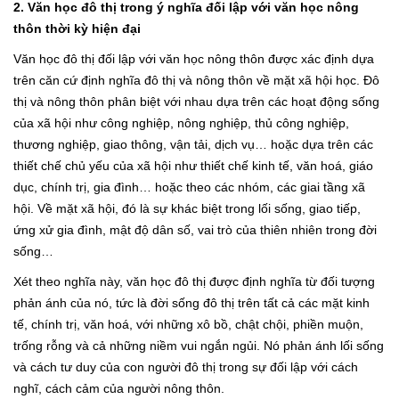
2. Văn học đô thị trong ý nghĩa đối lập với văn học nông
thôn thời kỳ hiện đại
Văn học đô thị đối lập với văn học nông thôn được xác định dựa
trên căn cứ định nghĩa đô thị và nông thôn về mặt xã hội học. Đô
thị và nông thôn phân biệt với nhau dựa trên các hoạt động sống
của xã hội như công nghiệp, nông nghiệp, thủ công nghiệp,
thương nghiệp, giao thông, vận tải, dịch vụ… hoặc dựa trên các
thiết chế chủ yếu của xã hội như thiết chế kinh tế, văn hoá, giáo
dục, chính trị, gia đình… hoặc theo các nhóm, các giai tầng xã
hội. Về mặt xã hội, đó là sự khác biệt trong lối sống, giao tiếp,
ứng xử gia đình, mật độ dân số, vai trò của thiên nhiên trong đời
sống…
Xét theo nghĩa này, văn học đô thị được định nghĩa từ đối tượng
phản ánh của nó, tức là đời sống đô thị trên tất cả các mặt kinh
tế, chính trị, văn hoá, với những xô bồ, chật chội, phiền muộn,
trống rỗng và cả những niềm vui ngắn ngủi. Nó phản ánh lối sống
và cách tư duy của con người đô thị trong sự đối lập với cách
nghĩ, cách cảm của người nông thôn.