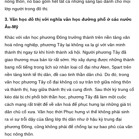
nông thôn, nó bao gồm hết tất cả những sáng tạo dành cho mọi
lớp người trong đô thị.
3. Văn học đô thị với nghĩa văn học đường phố ở các nước
Âu-Mỹ
Khác với văn học phương Đông trưởng thành trên nền tảng văn
hoá nông nghiệp, phương Tây lại không xa lạ gì với văn minh
thành thị ngay từ khi hình thành xã hội. Người phương Tây đã
giao thương mua bán từ rất sớm. Họ xây dựng được những thành
bang nổi tiếng trong lịch sử nhân loại cổ đại như Aten, Spart trên
nền tảng kinh tế thị dân, đề cao tinh thần dân chủ. Do đó, trong
văn học phương Tây cổ đại không có sự trăn trở giữa nông thôn
và thành thị, hay giữa thành thị và cung đình. Sau thời kỳ trung cổ
kéo dài bị chi phối bởi thần học, phương Tây đã làm một cuộc
cách mạng rất triệt để về văn hoá để phục hưng lại những giá trị
dân chủ cổ xưa. Văn học thời Phục hưng vì thế không phải sinh
ra vì sự trỗi dậy của tầng lớp thị dân như ở hậu kỳ trung đại
phương Đông, cũng không phải để chống lại sự bao phủ của văn
học nông thôn.