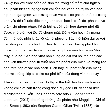
24 vật lộn với cuộc sống để sinh tồn trong hố thẳm của nghèo
đói, phân biệt chủng tộc trên cái nền bối cảnh đô thị và văn hoá
hip-hop, gangster. Có những nhân vật các cô gái trẻ thất bại trong
tình yêu để rồi tuột dốc trong tình dục, bạo lực, tội ác, phá thai và
thậm chí phạm pháp. Kể từ khi ra đời, văn học đường phố đã
được phổ biến với tốc độ chóng mặt. Dòng văn học này mang
đến một góc nhìn khác về xã hội phương Tây thời hiện đại so với
các dòng văn học chủ lưu. Ban đầu, văn học đường phố không
được đón nhận với tư cách là các tác phẩm văn học vì sự “đồi
truỵ” của nó. Các nhà xuất bản cũng dè dặt với nó, thế nên các
nhà văn thường phải tự xuất bản tác phẩm của mình và mang rao
bán trực tiếp ở các nhà sách. Hiện nay, sự phát triển của mạng
Internet cũng tiếp sức cho sự phổ biến của dòng văn học này.
Theo nghĩa rộng, văn học đô thị có thể bắt đầu từ sớm hơn và
không chỉ giới hạn trong cộng đồng Mỹ gốc Phi. Vanessa Irvin
Morris trong quyển The Readers’ Advisory Guide to Street
Literature (2011) cho rằng những tác phẩm như Maggie: a Girl of
the Street (1893) của Stephen Crane, Oliver Twist (1838) của