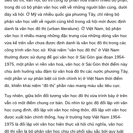
siêu đô thị, văn học đô thị cũng tự phân hoá thành nhiều bộ phận,
trong đó có bộ phận văn học viết về những người bần cùng, dưới
đáy xã hội. Ở Mỹ và nhiều quốc gia phương Tây, chỉ riêng bộ
phận văn học viết về người cùng khổ trong xã hội mới được định
danh là văn học đô thị (urban literature). Ở Việt Nam, bộ phận
văn học ít nhiều mang những đặc trưng của những dòng văn học
vừa kể trên vẫn chưa được định danh là văn học đô thị trong các
công trình văn học sử. Khái niệm “văn học đô thị” ở Việt Nam
thường được sử dụng để gọi văn học ở Sài Gòn giai đoạn 1954-
1975, một phần vì nền văn hoá, văn học ở Sài Gòn thời điểm này
chịu ảnh hưởng sâu đậm từ văn hoá đô thị các nước phương Tây,
một phần vì sự phân biệt có tính chính trị ở Việt Nam thời điểm
đó, khiến khái niệm “đô thị” phần nào mang màu sắc tiêu cực.
Tuy nhiên, giữa bốn đối tượng văn học đô thị vừa trình bày ở trên
vẫn có một điểm chung cơ bản. Dù nhìn từ góc độ đối lập với văn
học cung đình, đối lập với văn học nông thôn, đối lập với văn học
được xuất bản chính thống, hay ở trường hợp Việt Nam 1954-
1975 là đối lập với văn học hiện thực xã hội chủ nghĩa, văn học
đô thị vẫn là bộ phận văn học chịu chi phối sâu sắc bởi quy luật