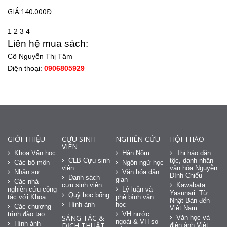
GIÁ:140.000Đ
1
2
3
4
Liên hệ mua sách:
Cô Nguyễn Thị Tâm
Điện thoại:
0906805929
GIỚI THIỆU
CỰU SINH
NGHIÊN CỨU
HỘI THẢO
VIÊN
Khoa Văn học
Hán Nôm
Thi hào dân
CLB Cựu sinh
tộc, danh nhân
Các bộ môn
Ngôn ngữ học
viên
văn hóa Nguyễn
Nhân sự
Văn hóa dân
Đình Chiểu
Danh sách
gian
Các nhà
cựu sinh viên
Kawabata
nghiên cứu cộng
Lý luận và
Yasunari: Từ
Quỹ học bổng
tác với Khoa
phê bình văn
Nhật Bản đến
Hình ảnh
học
Các chương
Việt Nam
trình đào tạo
VH nước
SÁNG TÁC &
Văn học và
ngoài & VH so
Hình ảnh
DỊCH THUẬT
điện ảnh Việt