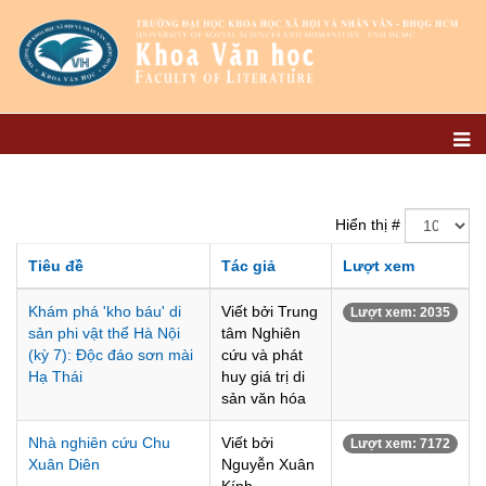
Hiển thị #
Tiêu đề
Tác giả
Lượt xem
Khám phá 'kho báu' di
Viết bởi Trung
Lượt xem: 2035
sản phi vật thể Hà Nội
tâm Nghiên
(kỳ 7): Độc đáo sơn mài
cứu và phát
Hạ Thái
huy giá trị di
sản văn hóa
Nhà nghiên cứu Chu
Viết bởi
Lượt xem: 7172
Xuân Diên
Nguyễn Xuân