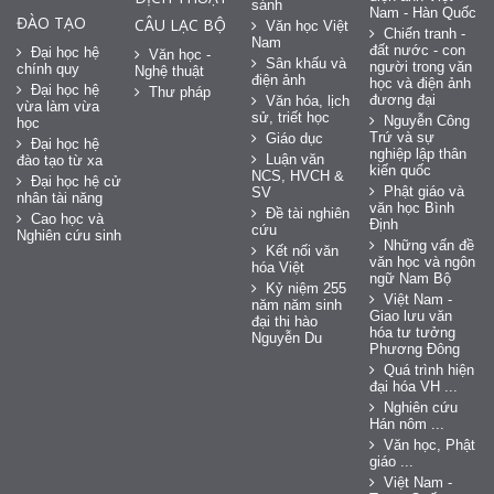
sánh
Nam - Hàn Quốc
ĐÀO TẠO
CÂU LẠC BỘ
Văn học Việt
Chiến tranh -
Nam
đất nước - con
Đại học hệ
Văn học -
Sân khấu và
người trong văn
chính quy
Nghệ thuật
điện ảnh
học và điện ảnh
Đại học hệ
Thư pháp
đương đại
Văn hóa, lịch
vừa làm vừa
sử, triết học
Nguyễn Công
học
Trứ và sự
Giáo dục
Đại học hệ
nghiệp lập thân
Luận văn
đào tạo từ xa
kiến quốc
NCS, HVCH &
Đại học hệ cử
Phật giáo và
SV
nhân tài năng
văn học Bình
Đề tài nghiên
Cao học và
Định
cứu
Nghiên cứu sinh
Những vấn đề
Kết nối văn
văn học và ngôn
hóa Việt
ngữ Nam Bộ
Kỷ niệm 255
Việt Nam -
năm năm sinh
Giao lưu văn
đại thi hào
hóa tư tưởng
Nguyễn Du
Phương Đông
Quá trình hiện
đại hóa VH ...
Nghiên cứu
Hán nôm ...
Văn học, Phật
giáo ...
Việt Nam -