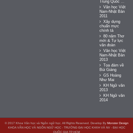
Trung Quốc ...
Văn học Việt
Nam-Nhật Bản
2011
Xây dựng
chuẩn mực
chính tả
80 năm Thơ
mới & Tự lực
văn đoàn
Văn học Việt
Nam-Nhật Bản
2013
Tọa đàm về
Bùi Giáng
GS Hoàng
Như Mai
KH Ngữ văn
2013
KH Ngữ văn
2014
© 2017 Khoa Văn học và Ngôn ngữ học. All Rights Reserved. Develop By
Monster Design
KHOA VĂN HỌC VÀ NGÔN NGỮ HỌC - TRƯỜNG ĐẠI HỌC KHXH VÀ NV - ĐẠI HỌC
QUỐC GIA TP.HCM